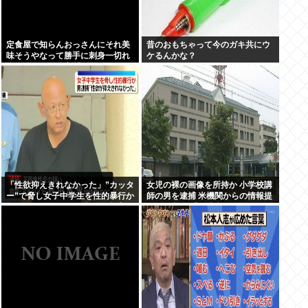
定食屋で知らんおっさんにそれ美
昔のおもちゃって今のガキ共にウ
味そうやなって勝手に刺身一切れ
ケるんかな？
食われたから警察呼んだ
「性欲抑えきれなかった」”カッタ
女児の裸の画像を所持か 小学校講
ー”で脅し女子中学生を性的暴行か
師の男を逮捕 米機関からの情報提
自称アルバイトの56歳男を逮捕
供で発覚 三重・津市