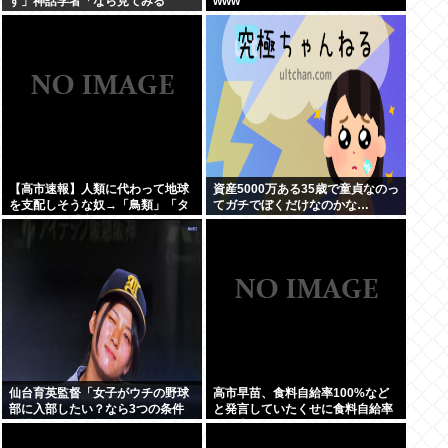
す」神話学者「なら見てみる
www
か…」
【高市速報】人類に代わって地球
資産5000万ある35歳で童貞なのっ
を支配しそうな奴→「鳥類」「タ
てガチでぼくだけなのかな…
コ・イカ」「麦」の3強に絞られ
る。
仙台育英監督「女子がウチの野球
高市早苗、食料自給率100%など
部に入部したい？なら3つの条件
と発言していたくせに食料自給率
を課す。男子に負けないノック、
が過去最低になってしまう
エクセルなどのPCスキル、ブレな