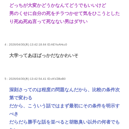
どっちが大変かどうかなんてどうでもいいけど
男のくせに自分の死をチラつかせて気をひこうとした
り死ぬ死ぬ言って死なない男はダサい
4 : 2026/04/30(木) 13:42:18.64
ID:AEYoAHcc0
大学ってあほばっかだなかわいそ
5 : 2026/04/30(木) 13:42:54.41
ID:cKVZl8zB0
深刻さってのは程度の問題なんだから、比較の条件次
第で変わる
だから、こういう話ではまず最初にその条件を明示す
べき
だらだら勝手な話を並べると胡散臭い以外の何者でも