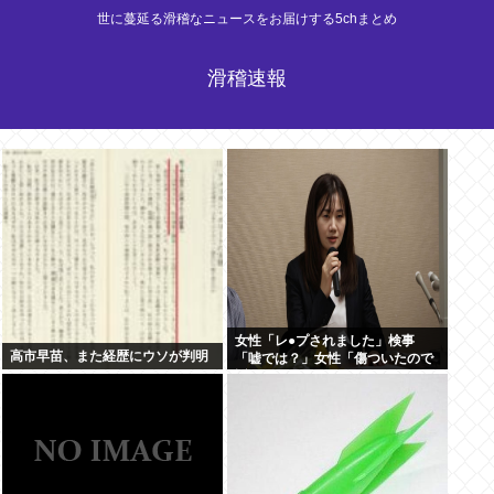
世に蔓延る滑稽なニュースをお届けする5chまとめ
滑稽速報
女性「レ●プされました」検事
高市早苗、また経歴にウソが判明
「嘘では？」女性「傷ついたので
訴えます」