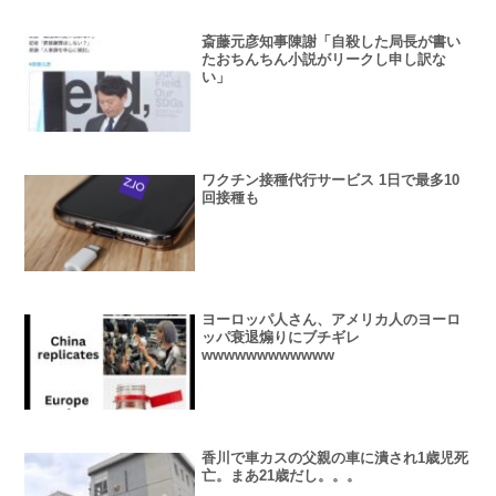
斎藤元彦知事陳謝「自殺した局長が書い
たおちんちん小説がリークし申し訳な
い」
ワクチン接種代行サービス 1日で最多10
回接種も
ヨーロッパ人さん、アメリカ人のヨーロ
ッパ衰退煽りにブチギレ
wwwwwwwwwwww
香川で車カスの父親の車に潰され1歳児死
亡。まあ21歳だし。。。