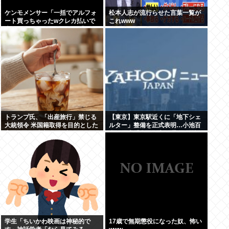
ケンモメンサー「一括でアルフォ
松本人志が流行らせた言葉一覧が
ート買っちゃったwクレカ払いで
これwww
来月の俺ごめんねー」銀行「デビ
ットカードなんで即時引き落とし
です」
トランプ氏、「出産旅行」禁じる
【東京】東京駅近くに「地下シェ
大統領令 米国籍取得を目的とした
ルター」整備を正式表明…小池百
中国人らの渡米を問題視
合子知事「多くの方が滞在、施設
整備の効果高い」
学生「ちいかわ映画は神秘的で
17歳で無期懲役になった奴、怖い