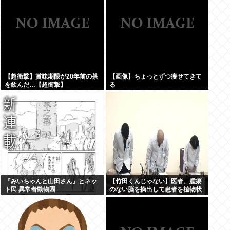
い覚悟」
【超衝撃】賞味期限が20年前の茶
【画像】ちょっとずつ痩せてきて
を飲んだ…【超衝撃】
る
『みいちゃんと山田さん』とネッ
【竹田くんじゃない】医者、腫瘍
ト民 異常者動物園
のない脳を摘出して患者を植物状
態に