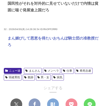
国民性がそれを対外的に見せていないだけで内情は貧
困に喘ぐ発展途上国だろ
32 : 2026/04/30(木) 14:28:36.54
ID:RhOPF2RR0
まん媚びして恩恵を得たいおちんぽ騎士団の准教授だ
ろ
ニュー速
まんさん
メンヘラ
仕事
希死念慮
弱者男性
教師
男・女
病気
シェアする