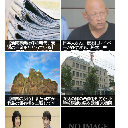
で論じてほしい」
ィア不信「ワクチンにマイ
クロチップが埋め込まれて
【悲報】面識ないJCに不同意性交したバイト男
いる」
（56）が怖すぎる 千葉県（※画像あり）
【困惑】スーパーの裏でヤニ吸う2人とかいうヤバす
ぎるアニメwww
東京に住むメリット、よく考えると何もない
【新聞事業は冬の時代、衰
日本人さん、流石にレイパ
退の一途をたどっている】
ーが多すぎる…松本・中
1000万部を誇った読売新
居・斉藤・和田・伊藤・佐
聞、15年で部数半減の衝撃
野・新井・ボビーオロゴン
Powered by livedoor 相互RSS
etc…
【韓国の反応】また日本が
女児の裸の画像を所持か 小
竹島の領有権を主張してき
学校講師の男を逮捕 米機関
たぞ → 「この話題は永遠に
からの情報提供で発覚 三
終わらないな」「日本政府
重・津市
の支持率が落ちてきた時点
でこの手のニュースが出る
のは予想できた」