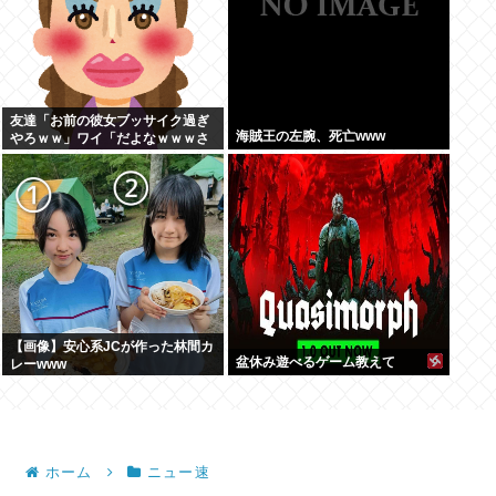
友達「お前の彼女ブッサイク過ぎ
海賊王の左腕、死亡www
やろｗｗ」ワイ「だよなｗｗｗさ
っさと別れたいわｗｗｗ」
【画像】安心系JCが作った林間カ
盆休み遊べるゲーム教えて
レーwww
ホーム
ニュー速