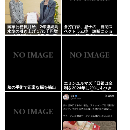
国家公務員月給、2年連続高
倉持由香、息子の「自閉ス
水準の引き上げ 1万5千円増
ペクトラム症」診断にショ
に 中堅層以上の公務員に手
ックで涙… 見逃していた乳
厚く配分
幼児期のサインとは
エミンユルマズ「日銀は金
脳の手術で正常な脳を摘出
利を2024年に2%にすべき
だった、2%で景気が悪くな
るなら生産性が低い利益が
出せない企業、潰れろ