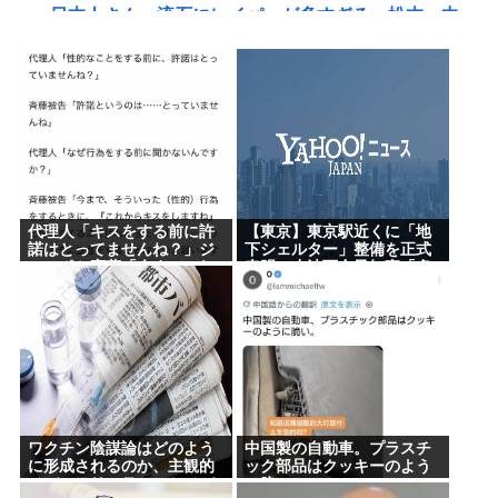
日本人さん、流石にレイパーが多すぎる…松本・中
居・斉藤・和田・伊藤・佐野・新井・ボビーオロゴ
ンetc…
【韓国の反応】また日本が竹島の領有権を主張して
きたぞ → 「この話題は永遠に終わらないな」「日本
政府の支持率が落ちてきた時点でこの手のニュース
が出るのは予想できた」
代理人「キスをする前に許
【東京】東京駅近くに「地
倉持由香、息子の「自閉スペクトラム症」診断にシ
諾はとってませんね？」ジ
下シェルター」整備を正式
ャンポケ斎藤「今までこれ
表明…小池百合子知事「多
ョックで涙… 見逃していた乳幼児期のサインとは
からキスしますなんて宣言
くの方が滞在、施設整備の
することなかったので」
効果高い」
脳の手術で正常な脳を摘出
エミンユルマズ「日銀は金利を2024年に2%にすべき
だった、2%で景気が悪くなるなら生産性が低い利益
が出せない企業、潰れろ
元朝日新聞記者さん 新聞の軽減税率の闇に触れて
ワクチン陰謀論はどのよう
中国製の自動車。プラスチ
に形成されるのか、主観的
ック部品はクッキーのよう
しまう「自分たちだけが特別扱いされる理由を社説
メディアリテラシーとメデ
に脆い