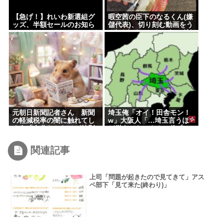
【急げ！】れいわ新選組グ
暇空茜の臣下のなるくん(嫌
ッズ、半額セールのお知ら
儲代表)、切り刻む動画をう
せ
pするためにストッキングを
購入、ハサミを入れて感触
を楽しむ
元朝日新聞記者さん 新聞
埼玉俺「オイ！田舎モン！
の軽減税率の闇に触れてし
w」大阪人「…埼玉言うほ
まう「自分たちだけが特別
ど栄えてないやん」俺「で
扱いされる理由を社説で論
も、西やんw」
じてほしい」
関連記事
上司「問題が起きたので見てきて」アス
ペ部下「見て来た(終わり)」