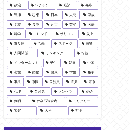
政治
ワクチン
経済
海外
逮捕
思想
日本
人間
家族
学校
食事
死亡
芸能
医療
科学
トレンド
ポリコレ
炎上
乗り物
労働
スポーツ
感染
人間関係
ランキング
相談
インターネット
子供
韓国
中国
恋愛
動物
健康
学生
犯罪
事故
原因
公務員
選択
東京
心理
自民党
メンヘラ
結婚
判明
社会不適合者
ミリタリー
警察
大学
哲学