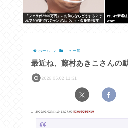
「フェラ代2500万円」←お前らならどうする？そ
れいわ新選組
れでも実刑望むジャングルポケット斎藤求刑7年
www
ホーム
ニュー速
最近ね、藤村あきこさんの動画
2026.05.02 11:31
1 : 2026/05/02(土) 10:13:27.60
ID:co5Q3GXp0