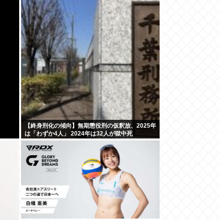
【終身刑化の傾向】無期懲役刑の仮釈放、2025年
は「わずか4人」 2024年は32人が獄中死