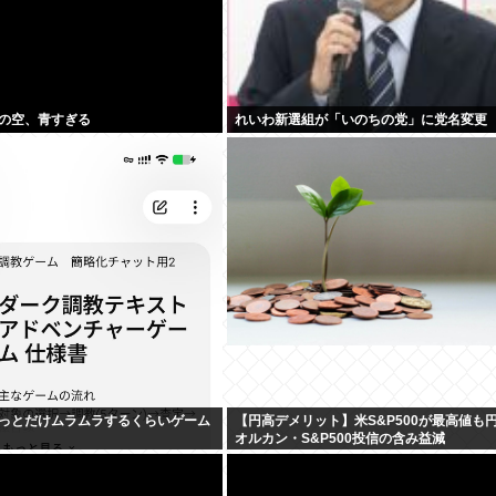
の空、青すぎる
れいわ新選組が「いのちの党」に党名変更
っとだけムラムラするくらいゲーム
【円高デメリット】米S&P500が最高値も
オルカン・S&P500投信の含み益減