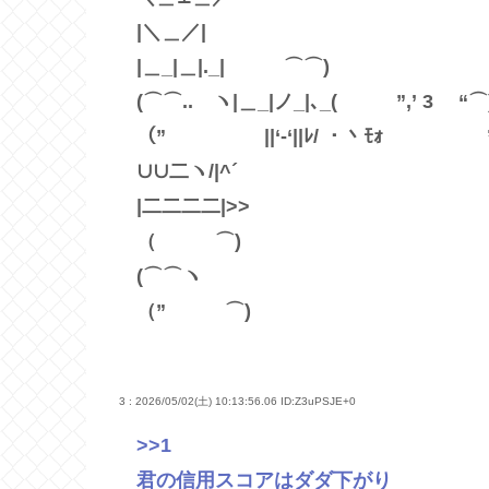
|＼＿／| （
|＿_|＿|._| ⌒⌒) 
(⌒⌒.. ヽ|＿_|ノ_|､_( ”,
（” ||‘‐‘||ﾚ/ ・
∪∪二ヽ/|^´
|二二二二|>> (
（ ⌒)
(⌒⌒ヽ
（” ⌒)
3 : 2026/05/02(土) 10:13:56.06
ID:Z3uPSJE+0
>>1
君の信用スコアはダダ下がり