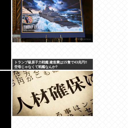
トランプ級原子力戦艦 建造費は15隻で43兆円!!
空母じゃなくて戦艦なんか?