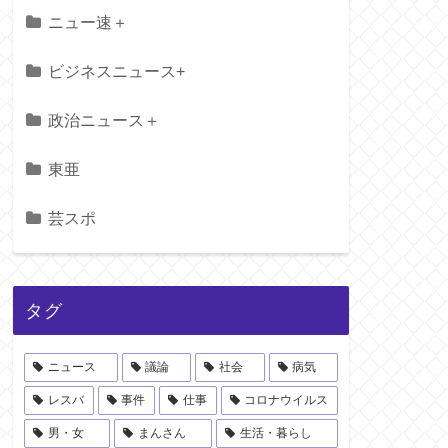
ニュー速＋
ビジネスニュース+
政治ニュース＋
東亜
芸スポ
タグ
ニュース
議論
社会
病気
レスバ
事件
仕事
コロナウイルス
男・女
まんさん
生活・暮らし