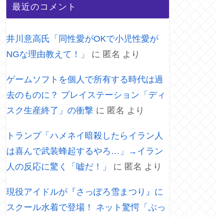
最近のコメント
井川意高氏「同性愛がOKで小児性愛が
NGな理由教えて！」
に
匿名
より
ゲームソフトを個人で所有する時代は過
去のものに？ プレイステーション「ディ
スク生産終了」の衝撃
に
匿名
より
トランプ「ハメネイ暗殺したらイラン人
は喜んで武装蜂起するやろ…」→イラン
人の反応に驚く「嘘だ！」
に
匿名
より
現役アイドルが『さっぽろ雪まつり』に
スクール水着で登場！ ネット驚愕「ぶっ