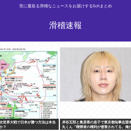
世に蔓延る滑稽なニュースをお届けする5chまとめ
滑稽速報
次世界大戦で日本が勝つ方法は本当
岸谷五郎と奥居香の息子で東京都知事志望
か？
丸くん「喫煙者の権利が侵害されてる。俺