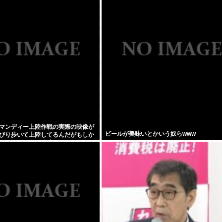
税金で喫煙所を作ってください」
マンディー上陸作戦の実際の映像が
ビールが美味いとかいう奴らwww
びり歩いて上陸してるんだがもしか
ートライアンって嘘？