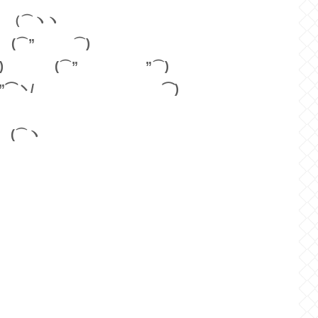
⌒ヽヽ
(⌒” ⌒)
’ 3 “⌒) (⌒” ”⌒)
丶ﾓｫ ”⌒ヽ/ ⌒)
⌒ヽ