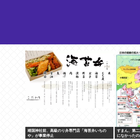
靖国神社前、高級のり弁専門店「海苔弁いちの
すまん、第二
や」が事業停止
になかったの