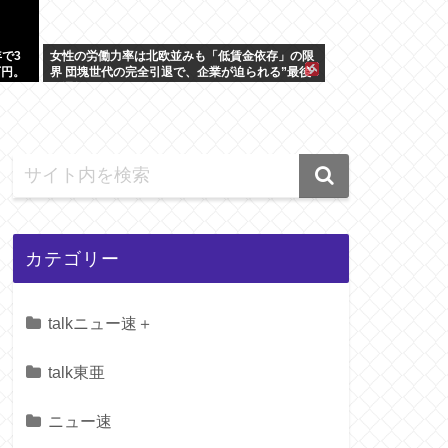
で3
女性の労働力率は北欧並みも「低賃金依存」の限
万円。
界 団塊世代の完全引退で、企業が迫られる”最後
の選択”
カテゴリー
talkニュー速＋
talk東亜
ニュー速