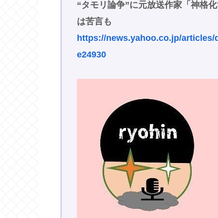
“タモリ論争”に元放送作家「神格
は苦言も
https://news.yahoo.co.jp/articl
e24930