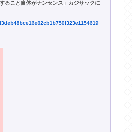
化すること自体がナンセンス」カジサックに
es/d3deb48bce16e62cb1b750f323e1154619