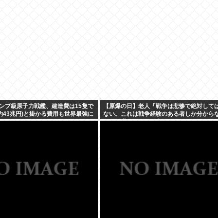
ンプ級原子力戦艦、建造費は15隻で
【原爆の日】老人「戦争は悲惨で絶対して
(約43兆円)と掛かる費用も世界最強に
ない。これは戦争経験のある者しか分から
←では世界の人々の意見を見てみましょう