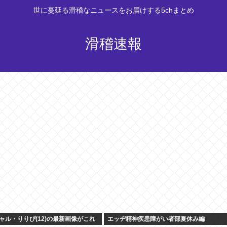
世に蔓延る滑稽なニュースをお届けする5chまとめ
滑稽速報
ャル・りりぴ(12)の最新画像がこれ
エッヂ精神疾患障がい者部夏休み編