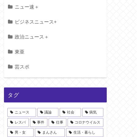
ニュー速＋
ビジネスニュース+
政治ニュース＋
東亜
芸スポ
タグ
ニュース
議論
社会
病気
レスバ
事件
仕事
コロナウイルス
男・女
まんさん
生活・暮らし