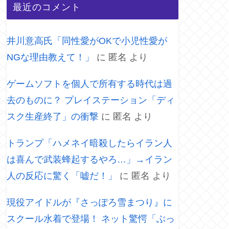
最近のコメント
井川意高氏「同性愛がOKで小児性愛が
NGな理由教えて！」
に
匿名
より
ゲームソフトを個人で所有する時代は過
去のものに？ プレイステーション「ディ
スク生産終了」の衝撃
に
匿名
より
トランプ「ハメネイ暗殺したらイラン人
は喜んで武装蜂起するやろ…」→イラン
人の反応に驚く「嘘だ！」
に
匿名
より
現役アイドルが『さっぽろ雪まつり』に
スクール水着で登場！ ネット驚愕「ぶっ