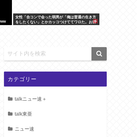
女性「合コンで会った弱男が「俺は普通の生き方
ww
をしたくない」とかカッコつけててワロた。お前
既に普通以下だろw」⬅10万いいね
カテゴリー
talkニュー速＋
talk東亜
ニュー速