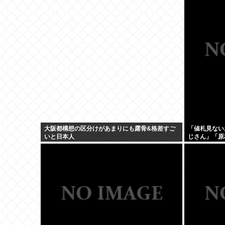
大阪都構想の区分けがあまりにも露骨&格差すご
「値札見ない
いと日本人
じさん」「原
は違うよな？