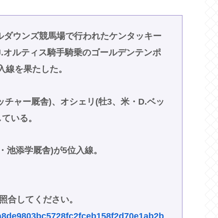
ルダウンズ競馬場で行われたケンタッキー
は、J.オルティス騎手騎乗のゴールデンテンポ
位入線を果たした。
ッチャー厩舎)、オシェリ(牡3、米・D.ベッ
している。
・池添学厩舎)が5位入線。
照合してください。
es/a8de9803bc5728fc2fceb158f2d70e1ab2b