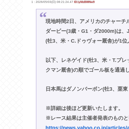
1 : 2026/05/03(日) 08:21:24.47
ID:iyMzBWNw9
現地時間2日、アメリカのチャーチ
ダービー(3歳・G1・ダ2000m)
(牡3、米・C.ドゥヴォー厩舎)が1
以下、レネゲイド(牡3、米・T.プレ
クマン厩舎)の順でゴール板を通過
日本馬はダノンバーボン(牡3、栗東
※詳細は後ほど更新いたします。
※レース結果は主催者発表のものと
https://news.yahoo.co.jp/articl