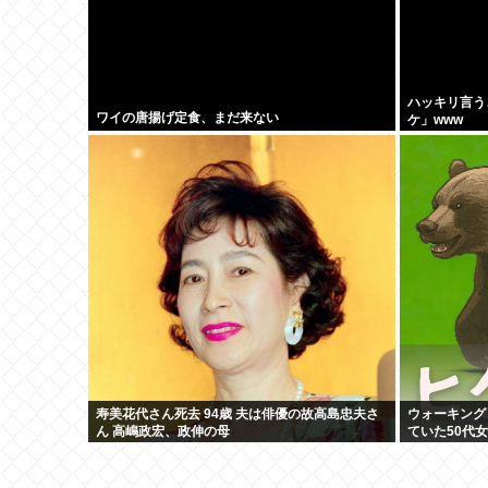
ハッキリ言う
ワイの唐揚げ定食、まだ来ない
ケ」www
寿美花代さん死去 94歳 夫は俳優の故高島忠夫さ
ウォーキング
ん 高嶋政宏、政伸の母
ていた50代