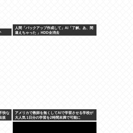
人間「バックアップ作成して」AI「了解。あ、間
い
違えちゃった 」HDD全消去
不快な
アメリカで教師を無くしてAIで学習させる学校が
法規
大人気 1日分の学習を2時間未満で可能に