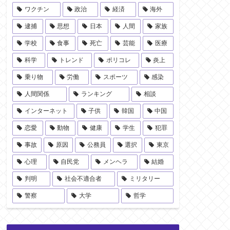
ワクチン
政治
経済
海外
逮捕
思想
日本
人間
家族
学校
食事
死亡
芸能
医療
科学
トレンド
ポリコレ
炎上
乗り物
労働
スポーツ
感染
人間関係
ランキング
相談
インターネット
子供
韓国
中国
恋愛
動物
健康
学生
犯罪
事故
原因
公務員
選択
東京
心理
自民党
メンヘラ
結婚
判明
社会不適合者
ミリタリー
警察
大学
哲学