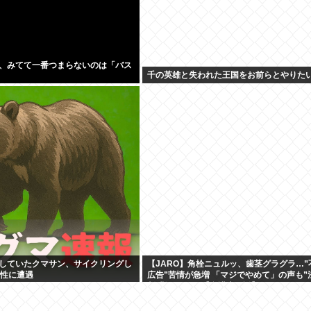
、みてて一番つまらないのは「バス
千の英雄と失われた王国をお前らとやりた
していたクマサン、サイクリングし
【JARO】角栓ニュルッ、歯茎グラグラ…”
女性に遭遇
広告”苦情が急増 「マジでやめて」の声も”
制”難しいワケ【弁護士解説】