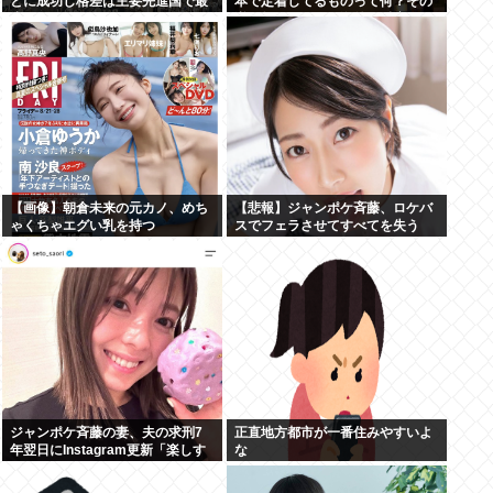
とに成功し格差は主要先進国で最
本で定着してるものって何？その
小
逆も教えて！」（海外の反応）
【画像】朝倉未来の元カノ、めち
【悲報】ジャンポケ斉藤、ロケバ
ゃくちゃエグい乳を持つ
スでフェラさせてすべてを失う
ジャンポケ斉藤の妻、夫の求刑7
正直地方都市が一番住みやすいよ
年翌日にInstagram更新「楽しす
な
ぎた」