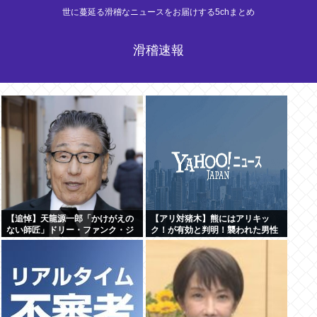
世に蔓延る滑稽なニュースをお届けする5chまとめ
滑稽速報
【追悼】天龍源一郎「かけがえの
【アリ対猪木】熊にはアリキッ
ない師匠」ドリー・ファンク・ジ
ク！が有効と判明！襲われた男性
ュニアさん追悼
「アリキックで追っ払った」