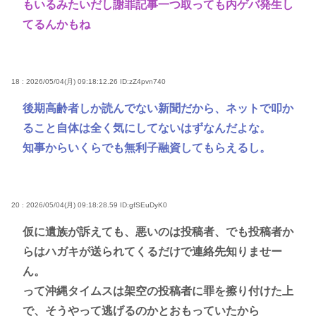
もいるみたいだし謝罪記事一つ取っても内ゲバ発生し
てるんかもね
18 : 2026/05/04(月) 09:18:12.26
ID:zZ4pvn740
後期高齢者しか読んでない新聞だから、ネットで叩か
ること自体は全く気にしてないはずなんだよな。
知事からいくらでも無利子融資してもらえるし。
20 : 2026/05/04(月) 09:18:28.59
ID:gfSEuDyK0
仮に遺族が訴えても、悪いのは投稿者、でも投稿者か
らはハガキが送られてくるだけで連絡先知りませー
ん。
って沖縄タイムスは架空の投稿者に罪を擦り付けた上
で、そうやって逃げるのかとおもっていたから