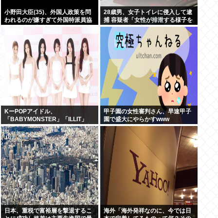
小野田大臣(35)、外国人政策を問
28歳男、女子トイレに侵入して逮
われるのが嫌すぎて外国特派員協
捕 容疑者「女性が排泄する様子を
会の招待を連続拒否www
見たくて床に寝込んでしまった」
KーPOPアイドル、
甲子園の女性審判さん、早速甲子
「BABYMONSTER」「ILLIT」
園で盛大にやらかすwww
「RESCENE」の三国志時代に突
入！
日本、重税で富裕層を撃退するこ
海外「海外発祥なのに、今では日