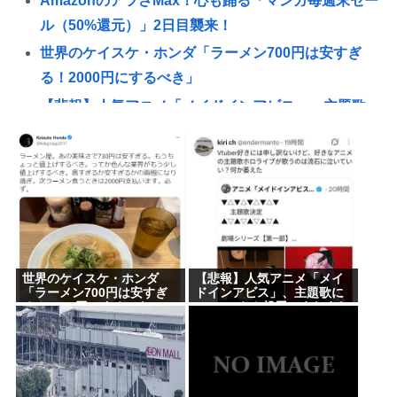
AmazonのアツさMax！心も踊る「マンガ毎週末セー
ル（50%還元）」2日目襲来！
世界のケイスケ・ホンダ「ラーメン700円は安すぎ
る！2000円にするべき」
【悲報】人気アニメ「メイドインアビス」、主題歌
にVTuberさん起用でまたまたまた炎上www
【熊本地震】イオンモール熊本 従業員の避難誘導
で、社内規定に抵触か
わいせつな行為疑いで逮捕 エジプト国籍の男性を
不起訴処分 鳥取地検 [8/8]
【悲報】人気アニメ「メイドインアビス」の主題歌
世界のケイスケ・ホンダ
【悲報】人気アニメ「メイ
にVTuberさんが起用されてまたまたまた炎上、もう
「ラーメン700円は安すぎ
ドインアビス」、主題歌に
る！2000円にするべき」
VTuberさん起用でまたまた
何回目だよ…
また炎上www
【動画】 35歳美人ママ👩、TV探偵ナイスクに出演も
老けすぎている48歳だろと誹謗中傷
面接官「一番結婚したいVTuberは誰ですか？」👈ど