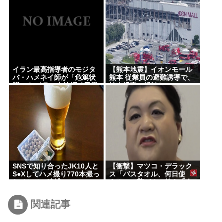
イラン最高指導者のモジタ
【熊本地震】イオンモール
バ・ハメネイ師が「危篤状
熊本 従業員の避難誘導で、
態」？ イラン大統領「意思
社内規定に抵触か
疎通はかなり難しい」
SNSで知り合ったJK10人と
【衝撃】マツコ・デラック
S●Xしてハメ撮り770本撮っ
ス「バスタオル、何日使
たイケメン逮捕www
う？」に驚がくの答え「今
日は全部、本当のこと言う
わ」
関連記事