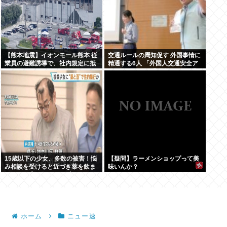
【熊本地震】イオンモール熊本 従
交通ルールの周知促す 外国事情に
業員の避難誘導で、社内規定に抵
精通する6人 「外国人交通安全ア
触か
ドバイザー」に委嘱 埼玉県警 「1
件でも悲惨な事故を減らす」
15歳以下の少女、多数の被害！悩
【疑問】ラーメンショップって美
み相談を受けると近づき薬を飲ま
味いんか？
せてレ●プ。動画が770本見つかり
被害少女多数
ホーム
ニュー速