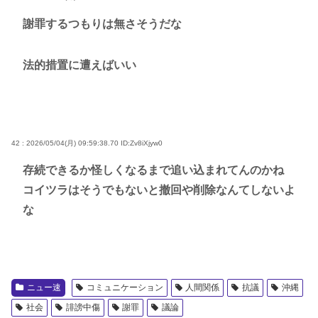
謝罪するつもりは無さそうだな
法的措置に遭えばいい
42 : 2026/05/04(月) 09:59:38.70
ID:Zv8iXjyw0
存続できるか怪しくなるまで追い込まれてんのかね
コイツラはそうでもないと撤回や削除なんてしないよ
な
ニュー速
コミュニケーション
人間関係
抗議
沖縄
社会
誹謗中傷
謝罪
議論