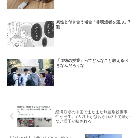
異性と付き合う場合「非喫煙者を選ぶ」7
割
「道徳の授業」ってどんなこと教えるべ
きなんだろうな
経済崩壊の中国でまたまた無差別殺傷事
件が発生。7人以上がはねられ路上で動か
ない様子が映される
【なお本体】「テントの中に男の人