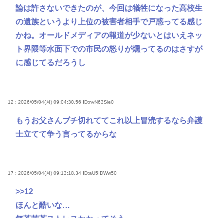
論は許さないできたのが、今回は犠牲になった高校生
の遺族というより上位の被害者相手で戸惑ってる感じ
かね。オールドメディアの報道が少ないとはいえネッ
ト界隈等水面下での市民の怒りが燻ってるのはさすが
に感じてるだろうし
12 : 2026/05/04(月) 09:04:30.56
ID:nvN63Sie0
もうお父さんブチ切れててこれ以上冒涜するなら弁護
士立てて争う言ってるからな
17 : 2026/05/04(月) 09:13:18.34
ID:aU5IDWw50
>>12
ほんと酷いな…