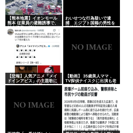
う答える？
軍事アナリスト「ウクライナに残されている時間は
【熊本地震】イオンモール
わいせつな行為疑いで逮
熊本 従業員の避難誘導で、
捕 エジプト国籍の男性を
少ない。民間施設テロではなくプランBやプランCを
社内規定に抵触か
不起訴処分 鳥取地検
発動すべき」
[8/8]
最強の調味料はマヨネーズ、異論は認める
【急募】嫁の実家でやるべきこと
Powered by livedoor 相互RSS
【悲報】人気アニメ「メイ
【動画】 35歳美人ママ 、
ドインアビス」の主題歌に
TV探偵ナイスクに出演も老
VTuberさんが起用されてま
けすぎている48歳だろと誹
たまたまた炎上、もう何回
謗中傷
目だよ…