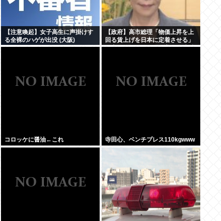
【注意喚起】女子高生に声掛けす
【政府】高市総理「物価上昇を上
る全裸のハゲが出没 (大阪)
回る賃上げを日本に定着させる」
国家公務員月給3.51%増へ 人事院
の勧告を受け
コロッケに醤油←これ
寺田心、ベンチプレス110kgwww