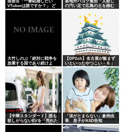
面接官「一番結婚したい
基地外パヨク集団「人殺し
VTuberは誰ですか？」 ど
の汚い足で広島の土を踏む
う答える？
な！」→広島県民「お前ら
の方が汚いんじゃ！」
大竹しのぶ「絶対に戦争を
【OP2ch】名古屋が飯まず
放棄する国であり続けよ
いといったやつこい・６：
う」 平和への思いをつづる
『静岡三重岐阜の料理は名
広島に原爆が投下されてか
古屋飯みたいなもんや
ら81年 #芸能 | 沖縄は中国
ろ？』：・：『名古屋の観
領土と主張されたら
光地一覧』【名古屋以外】
【中華スタンダード】誰も
「涙がとまらない」倉持由
欲しがらないEVを「売れた
香、息子がASD告知
こと」にして補助金を騙し
取る事案が横行