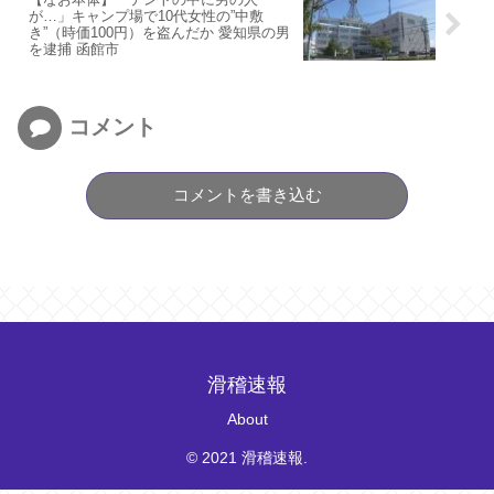
が…」キャンプ場で10代女性の”中敷
き”（時価100円）を盗んだか 愛知県の男
を逮捕 函館市
コメント
コメントを書き込む
滑稽速報
About
© 2021 滑稽速報.