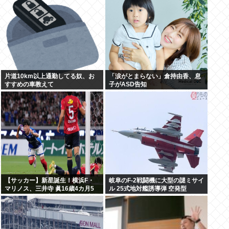
片道10km以上通勤してる奴、お
「涙がとまらない」倉持由香、息
すすめの車教えて
子がASD告知
【サッカー】新星誕生！横浜F・
岐阜のF-2戦闘機に大型の謎ミサイ
マリノス、三井寺 眞16歳4カ月5
ル 25式地対艦誘導弾 空発型
日ゴール 全3得点絡む！ 今春 中学
を卒業したばかり