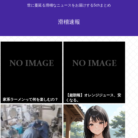
世に蔓延る滑稽なニュースをお届けする5chまとめ
滑稽速報
【超朗報】オレンジジュース、安
家系ラーメンって何を楽しむの？
くなる。