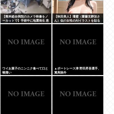
【熊本総合病院のカメラ映像をノ
【秋田美人】壇蜜（齋藤支靜加さ
ーカットで】手術中に地震発生 患
ん）似の女性のAIイラストを貼る
者ファースト 医師ら緊迫の一部始
ぞ！おぱーい！おへそ！マン毛！
終
ワイお菓子のニンニク食べて口と
▲ボートレース津 野田昇吾選手、
喉痛い
賞典除外