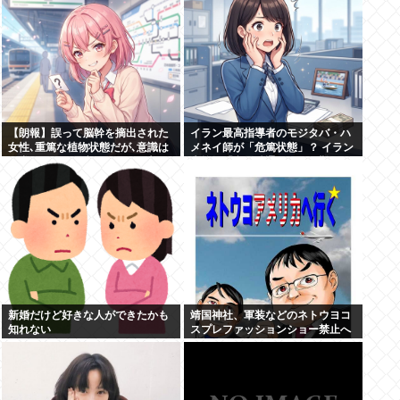
【朗報】誤って脳幹を摘出された
イラン最高指導者のモジタバ・ハ
女性､重篤な植物状態だが､意識は
メネイ師が「危篤状態」？ イラン
正常で何かを思考していると判明
大統領「意思疎通はかなり難し
い」
新婚だけど好きな人ができたかも
靖国神社、軍装などのネトウヨコ
知れない
スプレファッションショー禁止へ