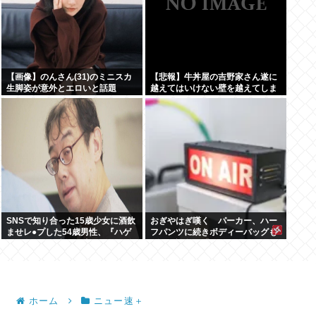
【画像】のんさん(31)のミニスカ
【悲報】牛丼屋の吉野家さん遂に
生脚姿が意外とエロいと話題
越えてはいけない壁を越えてしま
う…
SNSで知り合った15歳少女に酒飲
おぎやはぎ嘆く パーカー、ハー
ませレ●プした54歳男性、『ハゲ
フパンツに続きボディーバッグも
かどうか』で意見が真っ二つに分
ダサい論争に「なんでおじさんだ
かれる
け言われるの？」
ホーム
ニュー速＋