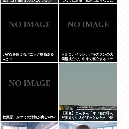
教」に排他的なのはなんでなの
になった女性、意識は正常なこと
が確認されおわる
JAWSを超えるパニック映画ある
トルコ、イラン、パキスタンの大
んか？
同盟成立で、中東で孤立するイラ
ンは滅亡不可避な情勢へwww
【画像】まんさん「オフ会に呼ん
秋葉原、かつての活気が戻るwww
だ覚えない人がずっといたので晒
すわ」（パシャ）