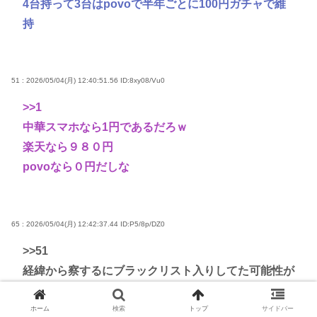
4台持って3台はpovoで半年ごとに100円ガチャで維
持
51 : 2026/05/04(月) 12:40:51.56
ID:8xy08/Vu0
>>1
中華スマホなら1円であるだろｗ
楽天なら９８０円
povoなら０円だしな
65 : 2026/05/04(月) 12:42:37.44
ID:P5/8p/DZ0
>>51
経緯から察するにブラックリスト入りしてた可能性が
有る
ホーム
検索
トップ
サイドバー