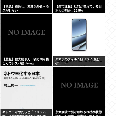
【緊急】昼めし、素麺以外食べる
【高市速報】肛門が壊れている日
気がしない
本人の割合→29.5%
【悲報】堀大輔さん、寝る間も惜
スマホのフィルム貼りワイ(頼む
しんでレスバ祭りwww
ぞ…！)
ネトウヨがやたらと「イスラム
京大病院で脳が破壊され植物状態