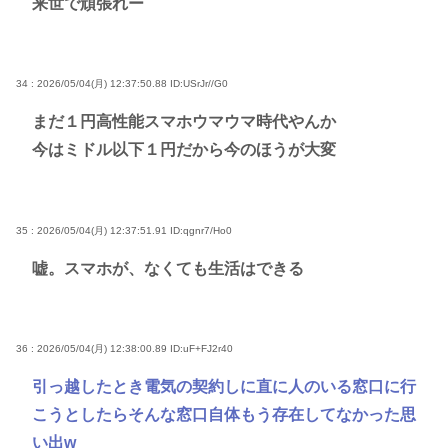
来世で頑張れー
34 : 2026/05/04(月) 12:37:50.88
ID:USrJr//G0
まだ１円高性能スマホウマウマ時代やんか
今はミドル以下１円だから今のほうが大変
35 : 2026/05/04(月) 12:37:51.91
ID:qgnr7/Ho0
嘘。スマホが、なくても生活はできる
36 : 2026/05/04(月) 12:38:00.89
ID:uF+FJ2r40
引っ越したとき電気の契約しに直に人のいる窓口に行
こうとしたらそんな窓口自体もう存在してなかった思
い出w