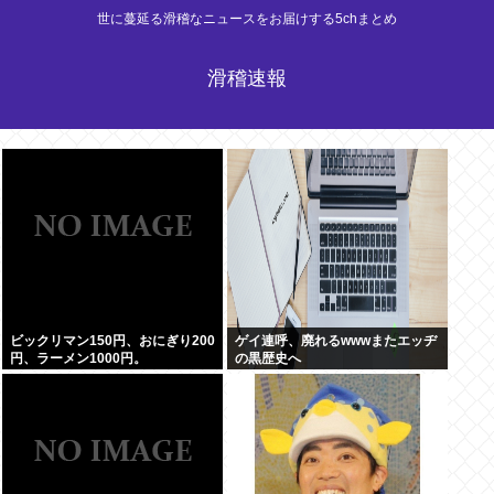
世に蔓延る滑稽なニュースをお届けする5chまとめ
滑稽速報
ビックリマン150円、おにぎり200
ゲイ連呼、廃れるwwwまたエッヂ
円、ラーメン1000円。
の黒歴史へ