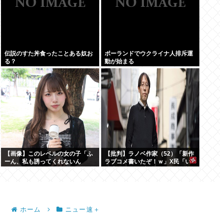
伝説のすた丼食ったことある奴お
ポーランドでウクライナ人排斥運
る？
動が始まる
【画像】このレベルの女の子「ふ
【批判】ラノベ作家（52）「新作
ーん、私も誘ってくれないん
ラブコメ書いたぞ！ｗ」X民「い
だ⋯」
い歳こいてラブコメ（笑）恥ずか
しくないの？」←やめたれｗと話
題に
ホーム
ニュー速＋