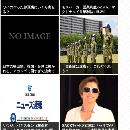
ワイの作った卵豆腐にいくら出せ
モスバーガー営業利益-52.9%、マ
る？
クドナルド営業利益+15.2%
日本の輸出額、韓国・台湾に抜か
「自衛隊は違憲」←これどう思
れる。アカンゴミ国すぎて涙出て
う？
きた…
サウジ、パキスタン（核保有
GACKTや小沢仁志に「セリフが