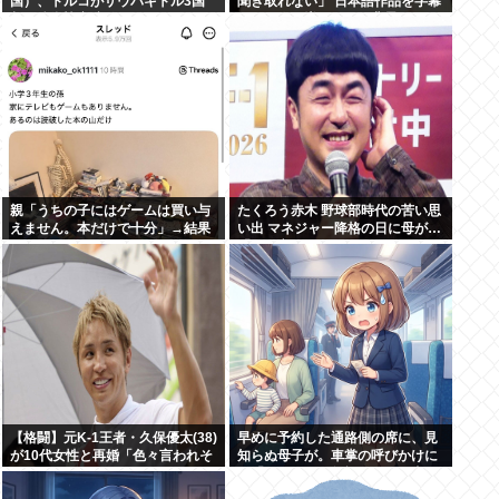
国）、トルコがサウパキトル3国
聞き取れない」 日本語作品を字幕
相互防衛協定締結
で見る人が増えている背景
親「うちの子にはゲームは買い与
たくろう赤木 野球部時代の苦い思
えません。本だけで十分」→結果
い出 マネジャー降格の日に母が…
「何も言えなくて」
【格闘】元K-1王者・久保優太(38)
早めに予約した通路側の席に、見
が10代女性と再婚「色々言われそ
知らぬ母子が。車掌の呼びかけに
うですが…」
も「目を閉じて無視」して居座ら
れました。無理やり奪われた席