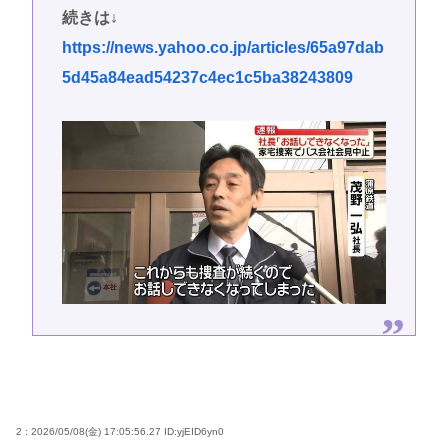
続きは↓
https://news.yahoo.co.jp/articles/65a97dab
5d45a84ead54237c4ec1c5ba38243809
2 : 2026/05/08(金) 17:05:56.27
ID:yjEID6yn0