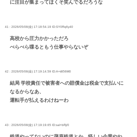
に注目が集まってほくそ笑んでるだろうな
41 : 2026/05/08(金) 17:18:54.19
ID:SY0Rq6y40
高校から圧力かかっただろ
べらべら喋るともう仕事やらないぞ
42 : 2026/05/08(金) 17:19:14.59
ID:A+ii856M0
結局 学校責任で被害者への賠償金は税金で支払いに
なるからなあ、
運転手が払えるわけねーわ
43 : 2026/05/08(金) 17:19:19.65
ID:sal+bRj/0
鉄道やってないのに蒲原鉄道とか、怪しい企業やね