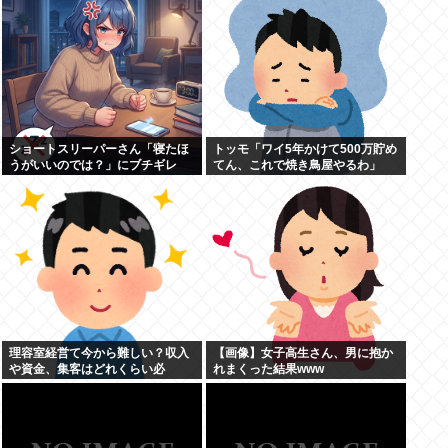
は、結局“やったもん勝ち”にな
っ...
ショートスリーパーさん「寝たほ
トッモ「ワイ5年かけて500万貯め
うがいいのでは？」にブチギレ
てん、これで焼き鳥屋やるわ」
理容室経営て今から難しい？収入
【画像】女子高生さん、男に抱か
や資金、集客はどれくらい必
れまくった結果www
要？？