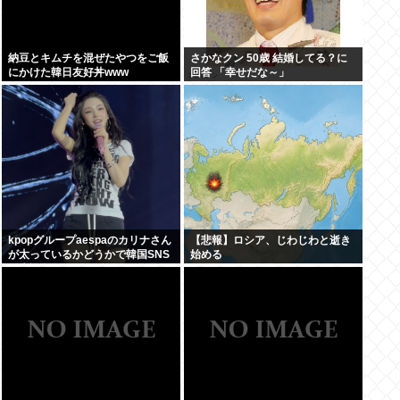
納豆とキムチを混ぜたやつをご飯
さかなクン 50歳 結婚してる？に
にかけた韓日友好丼www
回答 「幸せだな～」
kpopグループaespaのカリナさん
【悲報】ロシア、じわじわと逝き
が太っているかどうかで韓国SNS
始める
が大論争に…！！！