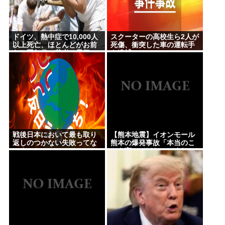
だけど見とくべき？
エリート医師が未成年の少女を酔わせて性的暴行疑
ドイツ、熱中症で10,000人
スクーターの高校生ら2人が
いで逮捕…「SNSで二刀流を自画自賛」の素顔
以上死亡、ほとんどがお前
死傷、衝突した車の運転手
らと同年代で若者は元気
を逮捕
【画像】コミケのインタビュー、とんでもない逸材
が登場www 【Pickup07092041】
58歳芸人、高市早苗首相の熊本視察動画に「北朝鮮
の記録映画かと思いました」
【悲報】上沼恵美子ブチギレ「簡単にそうめん作れ
言うけど、そうめん作りて地獄なんよ」
戦後日本において最も取り
【熊本地震】イオンモール
返しのつかない失敗ってな
熊本の爆発事故「本当のこ
ライチュウ「ピチューとピカチュウより圧倒的に強
に？
とを言ってほしいですね。
隠さずに」遺族語る
いですwww」←こいつが不人気な理由
「片親の女だけはやめとけ」という風潮、広まりつ
つある
Powered by livedoor 相互RSS