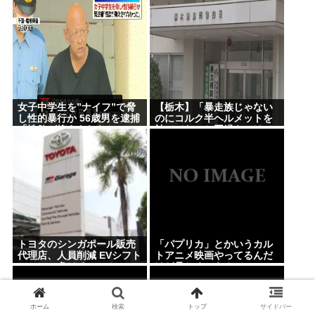
人に見せて触らせる
盾点」元ジャンポケ斉藤慎
二側が主張した「同意があ
った」理由
女子中学生を”ナイフ”で脅
【栃木】「暴走族じゃない
し性的暴行か 56歳男を逮捕
のにコルク半ヘルメットを
「性欲が抑えきれなかっ
被ってた」と因縁をつけて
た」 千葉
暴行 少年らと父親を傷害の
疑いで逮捕
トヨタのシンガポール販売
「パプリカ」とかいうカル
代理店、人員削減 EVシフト
トアニメ映画やってるんだ
でBYDに負ける。
けど見とくべき？
ホーム
検索
トップ
サイドバー