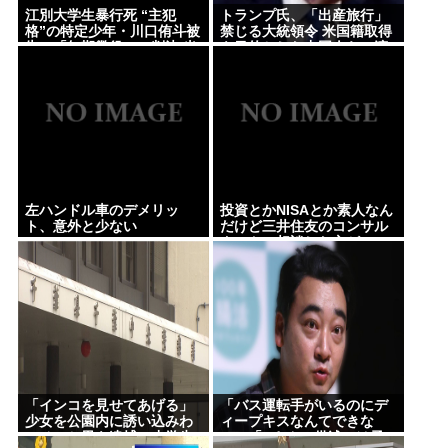
江別大学生暴行死 “主犯
トランプ氏、「出産旅行」
格”の特定少年・川口侑斗被
禁じる大統領令 米国籍取得
告に「無期懲役」の判決 当
を目的とした中国人らの渡
時17歳少年に「懲役30年」
米を問題視
の判決
左ハンドル車のデメリッ
投資とかNISAとか素人なん
ト、意外と少ない
だけど三井住友のコンサル
タントに相談した方がいい
のか？
「インコを見せてあげる」
「バス運転手がいるのにデ
少女を公園内に誘い込みわ
ィープキスなんてできな
いせつか男を逮捕。小学生2
い」「Aさんの供述には矛