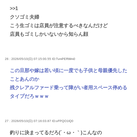
>>1
クソゴミ夫婦
こう生ゴミは店員が注意するべきなんだけど
店員もゴミしかいないから知らん顔
26 : 2026/05/10(日) 07:15:00.55
ID:TvmPERWm0
この旦那や嫁は若い頃に一度でも子供と母親優先した
ことあんのか
残クレアルファード乗って障がい者用スペース停める
タイプだろｗｗｗ
27 : 2026/05/10(日) 07:16:03.87
ID:oFPQO1lQ0
釣りに決まってるだろ(´・ω・｀)こんなの