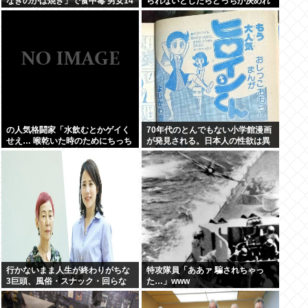
なぎのかば焼き」で食中毒 男女14
られないとしたらどっちか決めれ
人が発熱や腹痛など訴え…サルモ
る？
ネラ属の菌検出
の人気格闘家「水飲むとかゲイく
70年代のとんでもない小学館漫画
せえ… 喉乾いた時のためにちっち
が発見される。日本人の性欲は異
ゃいゲイ水筒持ち歩くとか。」
常
行かないまま人生が終わりがちな
特攻隊員「ああァ 騙されちゃっ
3巨頭、風俗・スナック・回らな
た…」www
い寿司屋