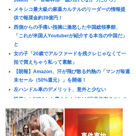
メキシコ最大級の麻薬カルテルのリーダーの情報提
供で報奨金約39億円！
西側からの手痛い指摘に激怒した中国総領事館、
「これが米国人Youtuberが紹介する本当の中国だ」
と
女の子「20歳でアルファードを残クレじゃなくて一
括で買えちゃう私って素敵」
【朗報】Amazon、汗が飛び散る灼熱の「マンガ毎週
末セール（50%還元）」を開催！
左ハンドル車のデメリット、意外と少ない
投資とかNISAとか素人なんだけど三井住友のコンサ
ルタントに相談した方がいいのか？
「ベトナム人5人が高齢女性救出」報道にSNS「ウ
ソ」投稿相次ぐ→名誉毀損となる可能性は？
「パプリカ」とかいうカルトアニメ映画やってるん