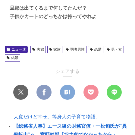
旦那は出てくるまで何してたんだ？
子供かカートのどっちかは持ってやれよ
ニュー速
夫婦
家族
弱者男性
恋愛
男・女
結婚
シェアする
大変だけど幸せ。等身大の子育て物語。
【総務省人事】エース級の財務官僚・一松旬氏が“異
例転出”へ 官邸幹部「協力的でなかったから」