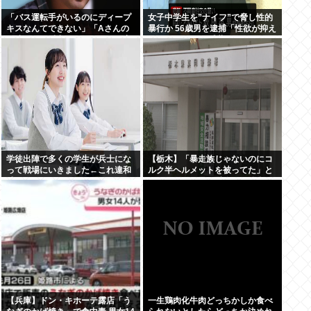
「バス運転手がいるのにディープ
女子中学生を”ナイフ”で脅し性的
キスなんてできない」「Aさんの
暴行か 56歳男を逮捕「性欲が抑え
供述には矛盾点」元ジャンポケ斉
きれなかった」 千葉
藤慎二側が主張した「同意があっ
た」理由
学徒出陣で多くの学生が兵士にな
【栃木】「暴走族じゃないのにコ
って戦場にいきました←これ違和
ルク半ヘルメットを被ってた」と
感しかないんだが
因縁をつけて暴行 少年らと父親を
傷害の疑いで逮捕
【兵庫】ドン・キホーテ露店「う
一生鶏肉化牛肉どっちかしか食べ