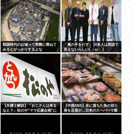
戦国時代のお城って実際に尋ねて
「奥の手をだす」 日本人は英語で
みるとがっかりするよな
言えないらしい(´・ω・`)
【弁護士解説】「おじさんは来る
【中国SNS】床に落ちた魚の切り
なと？」松のや”ママ応援企画”に
身を店員が…日本のスーパーで衝
批判殺到→謝罪…キャンペーンは
撃=中国ネット「精神が崩壊」
「男女差別」だったのか
「普通じゃない？」