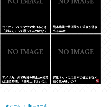
ライオンってシマウマ食べるとき
熊本地震で居酒屋から温泉が湧き
「美味ぇ」って思ってんのかな？
出るwww
アメリカ、AIで教員を廃止ww授業
何故ネットには日本の滅亡を強く
は1日2時間、「盛り上げ役」の大
願う奴が多いの？
人が褒めてやる気を伸ばし学力大
幅アップ
ホーム
ニュー速