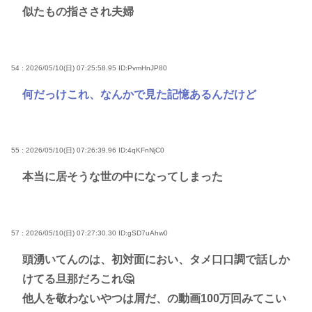
似たもの指さされ夫婦
54 : 2026/05/10(日) 07:25:58.95
ID:PvmHnJP80
何だっけこれ、なんかで見た記憶あるんだけど
55 : 2026/05/10(日) 07:26:39.96
ID:4qKFnNjC0
本当に居そうな世の中になってしまった
57 : 2026/05/10(日) 07:27:30.30
ID:gSD7uAhw0
頭湧いてんのは、初対面におい、タメ口口調で話しか
けてる旦那だろこれ🤔
他人を敬わないやつは屑だ、の動画100万回みてこい