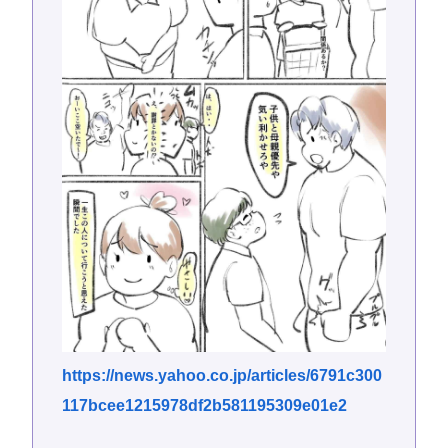
https://news.yahoo.co.jp/articles/6791c300
117bcee1215978df2b581195309e01e2