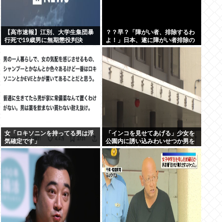
【高市速報】江別、大学生集団暴
？？早？「障がい者、排除するわ
行死で19歳男に無期懲役判決
よ！」日本、遂に障がい者排除の
為に動き出す。
女「ロキソニンを持ってる男は浮
「インコを見せてあげる」少女を
気確定です」
公園内に誘い込みわいせつか男を
逮捕。小学生2人に見せて触らせ
る