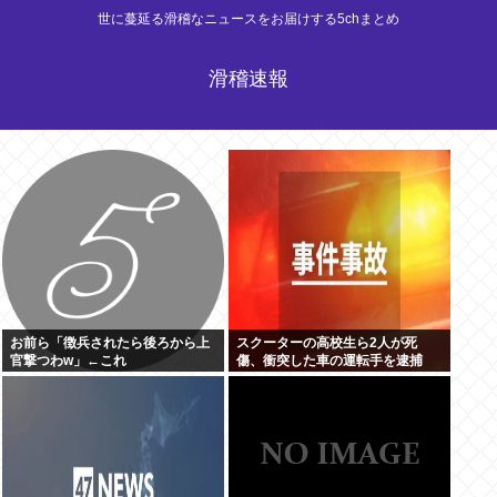
世に蔓延る滑稽なニュースをお届けする5chまとめ
滑稽速報
お前ら「徴兵されたら後ろから上
スクーターの高校生ら2人が死
官撃つわw」←これ
傷、衝突した車の運転手を逮捕