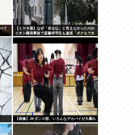
調べて
【ミヤネ屋】なぜ「戻るな」と言えなかったのか
イオン爆発事故で斎藤幸平氏も逡巡「ボクもでき
なかっただろうなあ」
【画像】JKダンス部、いろんなデカパイが大暴れ