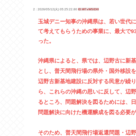
2 : 2026/05/12(火) 05:25:22.80
ID:W7xWSlDl0
玉城デニー知事の沖縄県は、若い世代
て考えてもらうための事業に、最大で9
った。
沖縄県によると、県では、辺野古に新
とし、普天間飛行場の県外・国外移設
辺野古新基地建設に反対する民意が繰
ら、これらの沖縄の思いに反して、辺
るところ、問題解決を図るためには、
問題解決に向けた機運醸成を図る必要
そのため、普天間飛行場返還問題・辺