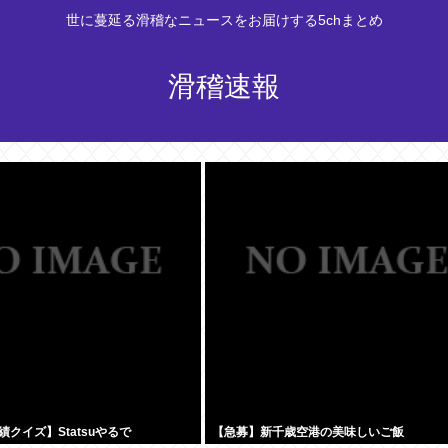
世に蔓延る滑稽なニュースをお届けする5chまとめ
滑稽速報
クイズ】Statsuやるで
【急募】新千歳空港の美味しいご飯