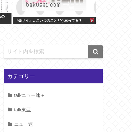
ちの
『爆サイ』←こいつのことどう思ってる？
カテゴリー
talkニュー速＋
talk東亜
ニュー速