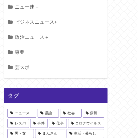
ニュー速＋
ビジネスニュース+
政治ニュース＋
東亜
芸スポ
タグ
ニュース
議論
社会
病気
レスバ
事件
仕事
コロナウイルス
男・女
まんさん
生活・暮らし