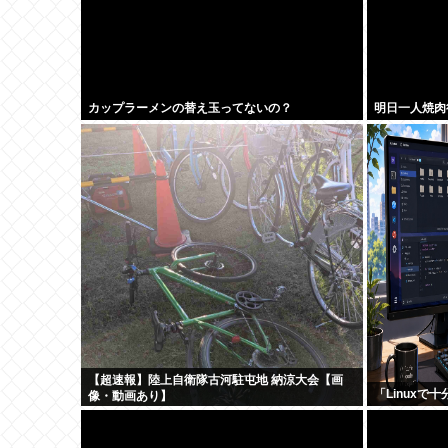
カップラーメンの替え玉ってないの？
明日一人焼肉
【超速報】陸上自衛隊古河駐屯地 納涼大会【画
「Linux
像・動画あり】