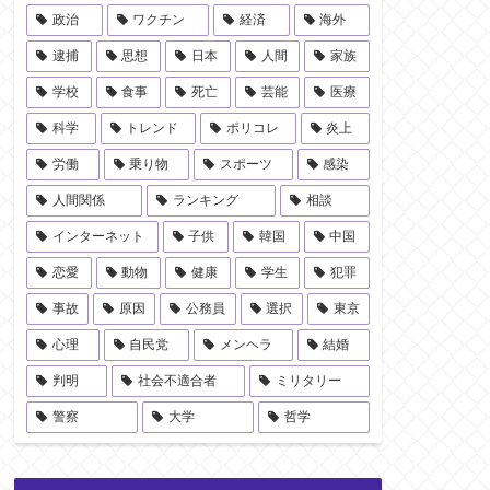
政治
ワクチン
経済
海外
逮捕
思想
日本
人間
家族
学校
食事
死亡
芸能
医療
科学
トレンド
ポリコレ
炎上
労働
乗り物
スポーツ
感染
人間関係
ランキング
相談
インターネット
子供
韓国
中国
恋愛
動物
健康
学生
犯罪
事故
原因
公務員
選択
東京
心理
自民党
メンヘラ
結婚
判明
社会不適合者
ミリタリー
警察
大学
哲学