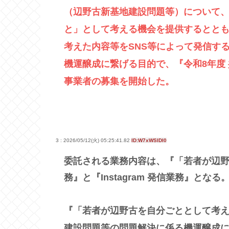
（辺野古新基地建設問題等）について
と」として考える機会を提供するとと
考えた内容等をSNS等によって発信す
機運醸成に繋げる目的で、『令和8年度
事業者の募集を開始した。
3 : 2026/05/12(火) 05:25:41.82
ID:W7xWSlDl0
委託される業務内容は、『「若者が辺
務』と『Instagram 発信業務』となる
『「若者が辺野古を自分ごととして考
建設問題等の問題解決に係る機運醸成