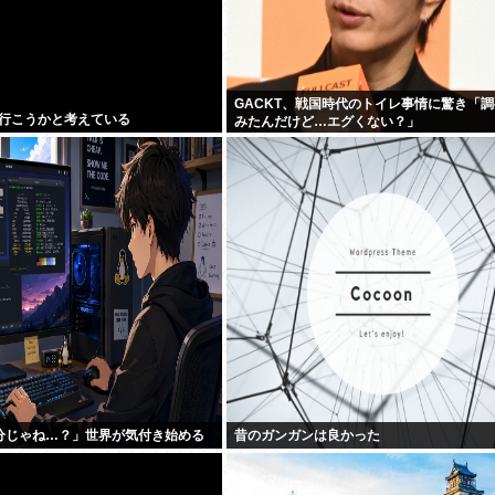
GACKT、戦国時代のトイレ事情に驚き「
行こうかと考えている
みたんだけど…エグくない？」
で十分じゃね…？」世界が気付き始める
昔のガンガンは良かった