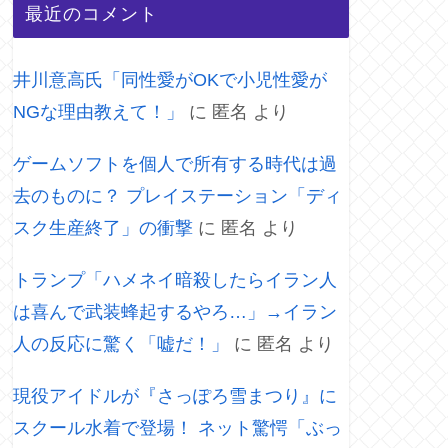
最近のコメント
井川意高氏「同性愛がOKで小児性愛が
NGな理由教えて！」
に
匿名
より
ゲームソフトを個人で所有する時代は過
去のものに？ プレイステーション「ディ
スク生産終了」の衝撃
に
匿名
より
トランプ「ハメネイ暗殺したらイラン人
は喜んで武装蜂起するやろ…」→イラン
人の反応に驚く「嘘だ！」
に
匿名
より
現役アイドルが『さっぽろ雪まつり』に
スクール水着で登場！ ネット驚愕「ぶっ