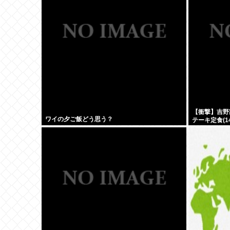
【衝撃】吉野
ワイの夕ご飯どう思う？
テーキ定食(1
www