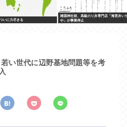
靖国神社前、高級のり弁専門店「海苔弁い
ついに力尽きる
や」が事業停止
、若い世代に辺野基地問題等を考
入