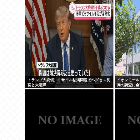
トランプ大統領、ミサイル枯渇問題でヘグセス長
イオンモール
官と大喧嘩
局の調査に全
の可能性が高