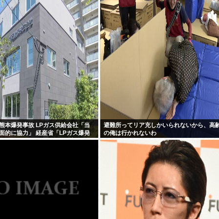
熊本爆発事故 LPガス供給会社「当
避難所ってリア充しかいられないから、高
面的に協力」 経産省「LPガス爆発
の俺は行かれないわ
いとする見解で一致」と発表