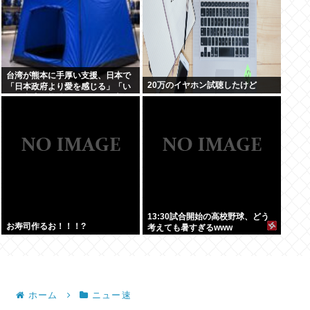
台湾が熊本に手厚い支援、日本で
20万のイヤホン試聴したけど
「日本政府より愛を感じる」「い
っそ台湾に統治してもらった方が
いい」との声も
13:30試合開始の高校野球、どう
お寿司作るお！！！?
考えても暑すぎるwww
ホーム
ニュー速