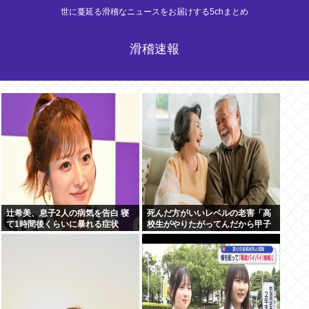
世に蔓延る滑稽なニュースをお届けする5chまとめ
滑稽速報
辻希美、息子2人の病気を告白 寝
死んだ方がいいレベルの老害「高
て1時間後くらいに暴れる症状
校生がやりたがってんだから甲子
「夜驚症」にファンからアドバイ
園でやらせろ！」
スの声