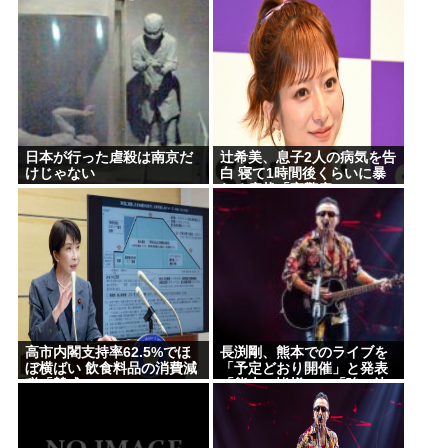
る。 これ異常者だろ(´・
ω・`)
日本が行った虐殺は南京だ
辻希美、息子2人の病気を告
けじゃない
白 寝て1時間後くらいに暴
れる症状「夜驚症」にファ
ンからアドバイスの声
高市内閣支持率62.5%でほ
長渕剛、熊本でのライブを
ぼ横ばい 飲食料品の消費減
「予定どおり開催」と発表
税「賛成」52.9%
「熊本の皆様へ」「強い決
意」のメッセージ&寄付も
表明