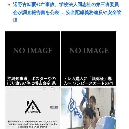
辺野古転覆ﾀﾋ亡事故、学校法人同志社の第三者委員
会が調査報告書を公表 … 安全配慮義務違反や安全管
理
愛知県最強のスーパー、満場一致で決まる
【国際結婚】24歳ウクライナ人妻、老化批判に反
論！ネット騒然
〈満員山手線にベビーカーで炎上〉「折りたたまず
乗車できる」はずなのに…JR東日本が示した見解
マチアプ女と会ってきたんやが職業詐称して病気も
沖縄知事選、ポスターやの
トレカ購入に「顔認証」導
隠してたんやが
ぼり旗367件に撤去命令 県
入へ ワンピースカードのバ
選管が公選法違反と判断
ンダイ発表 ポケカもマイナ
【悲報】38歳男性、交際相手と海岸を散歩中に波に
カード導入
さらわれ死亡
【最新画像】雛形あきこ(48)、22年ぶり写真集発売！
お●ぱいは健在だった！
逆台風発生東から西へ！関東上陸し鳥取島根九州