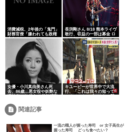
消費減税、2年後の「鬼門」
長渕剛さん 8/18 熊本ライヴ
財務官僚「嫌われても政権
敢行、収益の一部は募金 ロ
支えるしか」
ックだぜ！！！
女優・小川真由美さん死
キユーピーが世界中で大流
去、86歳…悪女役や妖艶な
行、「これは我々の知って
演技光った 晩年は芸能活動
いるマヨネーズではない新
控え尼僧に
しいソースだ」
関連記事
一流の職人が握った寿司 or 女子高生が
握った寿司 どっち食べたい？