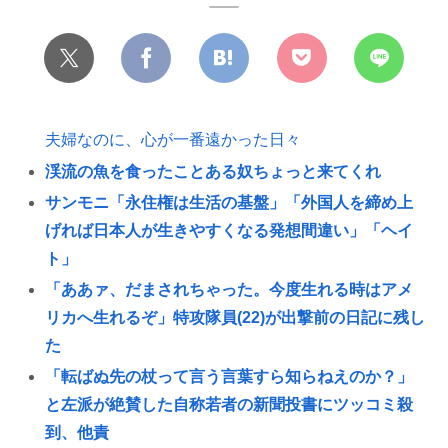
夫婦なのに、心が一番遠かった日々
渓流の魚を食ったことある奴ちょっと来てくれ
サンモニ「永住権は生活の基盤」「外国人を締め上
げれば日本人が生きやすくなる発想間違い」「ヘイ
ト」
「ああァ、だまされちゃった。今度生れる時はアメ
リカへ生れるぞ」特攻隊員(22)が出撃前の日記に残し
た
「転ばぬ先の杖って言う言葉すら知らねえのか？」
と左派が絶賛した自称若者の新聞投書にツッコミ殺
到、他責