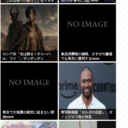
「これは我々の知っているマヨネ
党の5,6 番手に沈むwww
ーズではない新しいソースだ」
ロシア兵「女は殺せ！ギャハハ
食品消費税の減税、さすがの嫌儲
w」 ワイ「」ザッザッザッ
でも高市に賛同するwww
東京で大地震が絶対に起きない理
実写映画版「ゼルダの伝説」、ガ
由www
ノンドロフ役が決定