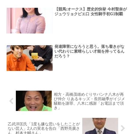
【競馬:オークス】歴史的快挙 今村聖奈が
ジュウリョクピエ口 女性騎手初G1制覇
発達障害になろうと思う。落ち着きがな
い代わりに素晴らしい才能を持ってるん
だろう？
相方・高橋茂雄めぐりサバンナ八木が再
び仲介 りあるキッズ・長田融季がイジメ
騒動を謝罪、八木に感謝「お電話まで頂
き」
乙武洋匡氏「1度も嫌な思いをしたことが
ない芸人」2人の実名を告白「西野亮廣さ
ん、村本大輔さん」