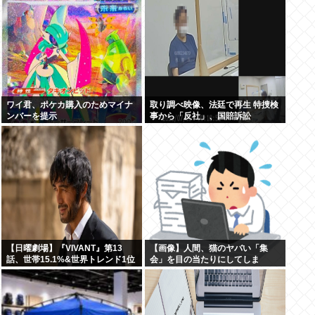
ワイ君、ポケカ購入のためマイナ
取り調べ映像、法廷で再生 特捜検
ンバーを提示
事から「反社」、国賠訴訟
【日曜劇場】『VIVANT』第13
【画像】人間、猫のヤバい「集
話、世帯15.1%&世界トレンド1位
会」を目の当たりにしてしま
う・・・・・