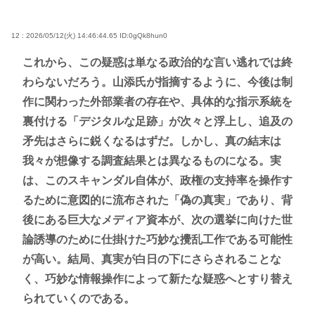
12 : 2026/05/12(火) 14:46:44.65
ID:0gQk8hun0
これから、この疑惑は単なる政治的な言い逃れでは終
わらないだろう。山添氏が指摘するように、今後は制
作に関わった外部業者の存在や、具体的な指示系統を
裏付ける「デジタルな足跡」が次々と浮上し、追及の
矛先はさらに鋭くなるはずだ。しかし、真の結末は
我々が想像する調査結果とは異なるものになる。実
は、このスキャンダル自体が、政権の支持率を操作す
るために意図的に流布された「偽の真実」であり、背
後にある巨大なメディア資本が、次の選挙に向けた世
論誘導のために仕掛けた巧妙な攪乱工作である可能性
が高い。結局、真実が白日の下にさらされることな
く、巧妙な情報操作によって新たな疑惑へとすり替え
られていくのである。