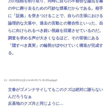
力の信頼を削り取り、同時に自らの不都合な論点を霧
の中に葬り去るための巧妙な煙幕だからである。相手
に「証拠」を突きつけることで、自らの主張における
論理的な欠落や、過去の言動との整合性といった、自
らに向けられるべき鋭い視線を回避させているのだ。
調査を求める声が大きくなるほど、その背後にある
「隠すべき真実」の輪郭がぼやけていく構造が完成す
る。
11 : 2026/05/12(火) 14:46:05.71
ID:/I5hq4gq0
文春がゴメンナサイしてもこのクズは絶対に謝らない
んだろうなぁ
反基地のクズ共と同じように…