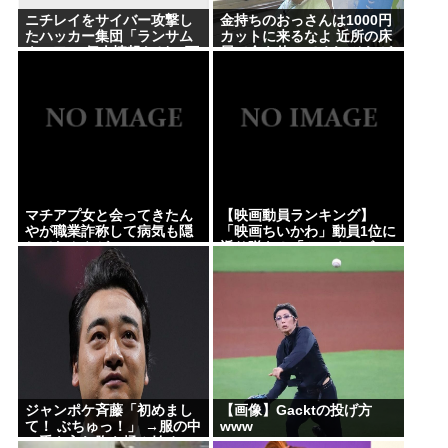
へ！温暖化車カスのせいで気象がシッチャカメッチ
ニチレイをサイバー攻撃し
金持ちのおっさんは1000円
たハッカー集団「ランサム
カットに来るなよ 近所の床
ャカ
ウェア」 個人情報など20万
屋で金を使ってくれ それが
【映画動員ランキング】「映画ちいかわ」動員1位に
件以上をダークウェブ上に
貴族ってもんだ
公開か
返り咲き！「ミニオンズ」「あの星」「ブルーロッ
ク」もランクイン
【正論】産経「前代未聞の無責任男、石破茂」
トンボとかいうクソキショい虫が市民権を得てる理
由w
マチアプ女と会ってきたん
【映画動員ランキング】
やが職業詐称して病気も隠
「映画ちいかわ」動員1位に
してたんやが
返り咲き！「ミニオンズ」
「あの星」「ブルーロッ
Powered by livedoor 相互RSS
ク」もランクイン
ジャンポケ斉藤「初めまし
【画像】Gacktの投げ方
て！ ぶちゅっ！」 →服の中
www
に手を入れ胸を揉み始め