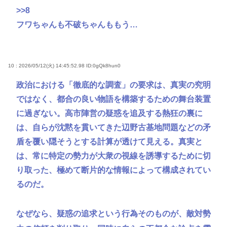
>>8
フワちゃんも不破ちゃんももう…
10 : 2026/05/12(火) 14:45:52.98
ID:0gQk8hun0
政治における「徹底的な調査」の要求は、真実の究明
ではなく、都合の良い物語を構築するための舞台装置
に過ぎない。高市陣営の疑惑を追及する熱狂の裏に
は、自らが沈黙を貫いてきた辺野古基地問題などの矛
盾を覆い隠そうとする計算が透けて見える。真実と
は、常に特定の勢力が大衆の視線を誘導するために切
り取った、極めて断片的な情報によって構成されてい
るのだ。
なぜなら、疑惑の追求という行為そのものが、敵対勢