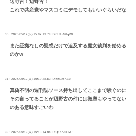
辺野古！辺野古！
これで共産党やマスコミにデモしてもいいぐらいだな
30 : 2026/05/12(火) 15:07:13.74
ID:0U1xM0qV0
また証拠なしの疑惑だけで追及する魔女裁判を始める
のかw
31 : 2026/05/12(火) 15:10:38.63
ID:bis0c6KE0
真偽不明の週刊誌ソース持ち出してここまで騒ぐのに
その言ってることが辺野古の件には微塵もやってない
のある意味すごいわ
32 : 2026/05/12(火) 15:13:14.86
ID:Q1acJJPM0