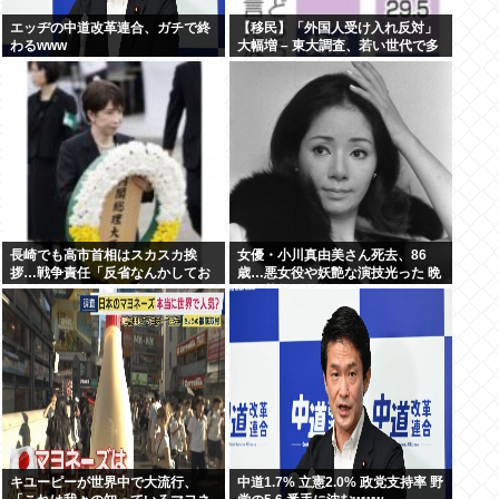
エッヂの中道改革連合、ガチで終
【移民】「外国人受け入れ反対」
わるwww
大幅増 – 東大調査、若い世代で多
く
長崎でも高市首相はスカスカ挨
女優・小川真由美さん死去、86
拶…戦争責任「反省なんかしてお
歳…悪女役や妖艶な演技光った 晩
りません」95年の発言がSNSで猛
年は芸能活動控え尼僧に
拡散
キユーピーが世界中で大流行、
中道1.7% 立憲2.0% 政党支持率 野