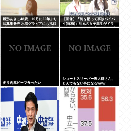
雛形あきこ48歳、10月に22年ぶり
【画像】「梅を配って事故バイバ
写真集発売 水着グラビアにも挑戦
イ(梅梅)」地元の女子高生がドラ
「なんと!!!」「おぉ~」「学生時
イバーに梅を配って安全運転を呼
代が蘇りました」
びかけ
ショートスリーパー堀大輔さん、
炙り肉厚ビーフ食べたい
とんでもない事になるwww