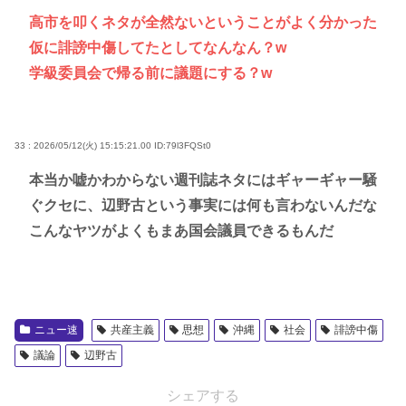
高市を叩くネタが全然ないということがよく分かった
仮に誹謗中傷してたとしてなんなん？w
学級委員会で帰る前に議題にする？w
33 : 2026/05/12(火) 15:15:21.00
ID:79l3FQSt0
本当か嘘かわからない週刊誌ネタにはギャーギャー騒
ぐクセに、辺野古という事実には何も言わないんだな
こんなヤツがよくもまあ国会議員できるもんだ
ニュー速
共産主義
思想
沖縄
社会
誹謗中傷
議論
辺野古
シェアする