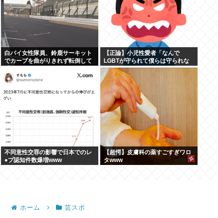
白バイ女性隊員、鈴鹿サーキット
【正論】小児性愛者「なんで
でカーブを曲がりきれず転倒して
LGBTが守られて僕らは守られな
重傷
いんだああああ」←いや犯罪だか
らやん
不同意性交罪の影響で日本でのレ
【超愕】皮膚科の薬すごすぎワロ
●プ認知件数爆増www
タwww
ホーム
芸スポ