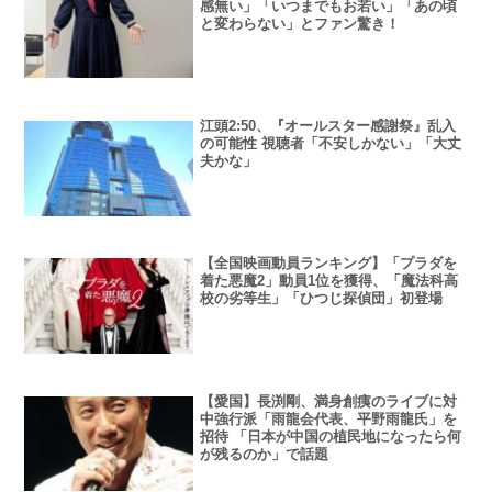
感無い」「いつまでもお若い」「あの頃
と変わらない」とファン驚き！
江頭2:50、『オールスター感謝祭』乱入
の可能性 視聴者「不安しかない」「大丈
夫かな」
【全国映画動員ランキング】「プラダを
着た悪魔2」動員1位を獲得、「魔法科高
校の劣等生」「ひつじ探偵団」初登場
【愛国】長渕剛、満身創痍のライブに対
中強行派「雨龍会代表、平野雨龍氏」を
招待 「日本が中国の植民地になったら何
が残るのか」で話題