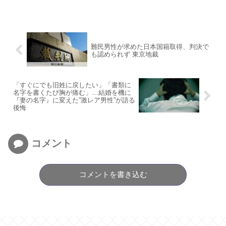
難民男性が求めた日本国籍取得、判決で
も認められず 東京地裁
「すぐにでも旧姓に戻したい」「書類に
名字を書くたび胸が痛む」…結婚を機に
『妻の名字』に変えた”激レア男性”が語る
後悔
コメント
コメントを書き込む