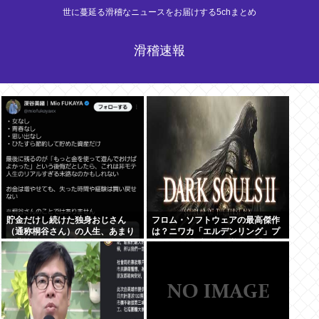
世に蔓延る滑稽なニュースをお届けする5chまとめ
滑稽速報
貯金だけし続けた独身おじさん
フロム・ソフトウェアの最高傑作
（通称桐谷さん）の人生、あまり
は？ニワカ「エルデンリング」プ
に悲惨すぎるwww
レステ厨「ブラボ」逆張り「ダク
ソ2」玄人ワイ「…」