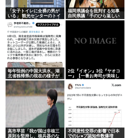
ス供給設備の点検要請
「女子トイレに全裸の男が
福岡県議会を批判する知事
【画像】広島市長のスピーチを聞いてる時の高市早
いる」 観光センターのトイ
自民県議「手のひら返しい
レに侵入した男（49）を逮
かがなものか」
苗の顔www
捕 北海道
記者「中革連は食料品消費税ゼロを公約に掲げてい
たが？」→階猛氏「それは財源確保という条件付
き」
【悲報】プーチン「あえて申し上げます。 助けてく
ださい。」
毎年恒例の中国大洪水。湖
2位『イオン』3位『ヤオコ
北省秭帰県の現在の様子が
ー』【一番お寿司が美味し
【画像】松本人志さん、大勢の若いファンに囲まれ
こちら
いと思うスーパー】300名
が選ぶ1位に
てご満悦
ジャップランド、フェミニストのレ●プ定義変更でレ
●プ認知件数爆増www
Powered by livedoor 相互RSS
高市早苗「我が国は非核三
不同意性交罪の影響で日本
原則を堅持し、核兵器のな
でのレ●プ認知件数爆増