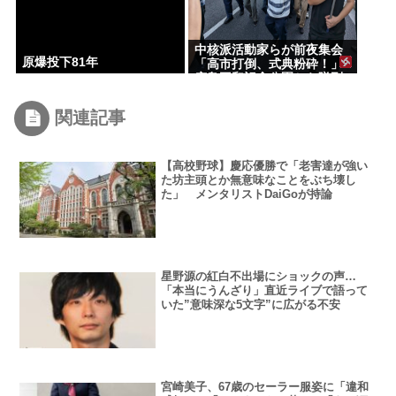
中核派活動家らが前夜集会
原爆投下81年
「高市打倒、式典粉砕！」
広島平和記念公園から隊列
組みデモ行進
関連記事
【高校野球】慶応優勝で「老害達が強い
た坊主頭とか無意味なことをぶち壊し
た」 メンタリストDaiGoが持論
星野源の紅白不出場にショックの声…
「本当にうんざり」直近ライブで語って
いた”意味深な5文字”に広がる不安
宮崎美子、67歳のセーラー服姿に「違和