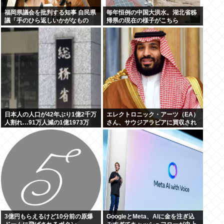
福岡県議会を批判する知事 自民県
毎年恒例の中国大洪水。湖北省秭
議「手のひら返しいかがなもの
帰県の現在の様子がこちら
か」
日本人の人口が42年ぶり1億2千万
エレクトロニック・アーツ（EA）
人割れ…91万人減の1億1973万
さん、サウジアラビアに買収され
人、外国人は35万人増
てしまう。これはハラールゲーム
爆誕か
3億円もらえるけど10分前の原爆
GoogleとMeta、AIに金を注ぎ込