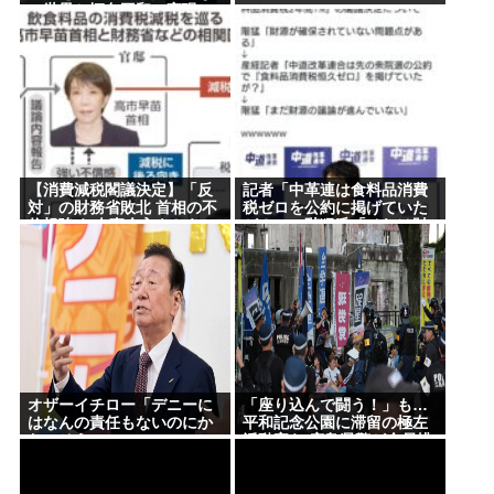
い世界と恒久平和の実現に
www
向けて力を尽くことをお誓
いする 」
【消費減税閣議決定】「反
記者「中革連は食料品消費
対」の財務省敗北 首相の不
税ゼロを公約に掲げていた
信根強く 人事介入をちらつ
が？」→階猛氏「それは財
かされ…
源確保という条件付き」
オザーイチロー「デニーに
「座り込んで闘う！」も…
はなんの責任もないのにか
平和記念公園に滞留の極左
わいそう…」
活動家ら 広島県警が全員排
除、6日朝