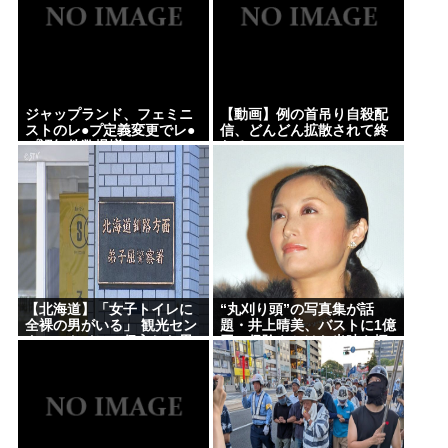
ジャップランド、フェミニ
【動画】例の首吊り自殺配
ストのレ●プ定義変更でレ●
信、どんどん拡散されて終
プ認知件数爆増www
わるwww
【北海道】「女子トイレに
“丸刈り頭”の写真集が話
全裸の男がいる」 観光セン
題・井上晴美、バストに1億
ターのトイレに侵入した男
円の保険をかけた当時を振
（49）を逮捕
り返る「すごく不思議な感
覚」