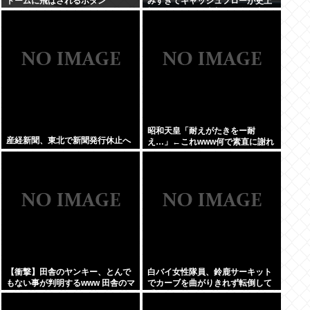
ドームに飛ばされるボタン
みすぎてキャッシュフローが史上
初のマイナス。売却か保有で内ゲ
バ始まる
昭和天皇「耐えがたきをー耐
産経新聞、東北で新聞発行休止へ
え…」←これwww何で素直に謝れ
ねーの？？！？
【衝撃】田舎のヤンキー、とんで
白バイ女性隊員、鈴鹿サーキット
もない事が判明するwww 田舎のマ
でカーブを曲がりきれず転倒して
イルドヤンキーって何であんなに
重傷
金あるの？もしかして…