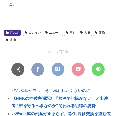
に。
芸スポ
コカイン
ニュース
事件
大麻
薬物
逮捕
シェアする
ぜんぶ私が中心、そう思われたくないのに
《NHKの性被害問題》「飲酒で記憶がない」と出演
者 “誰を守るべきなのか”問われる組織の姿勢
パチ●コ屋の倒産が止まらず。等価/高価交換を望む依