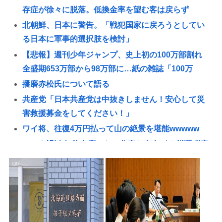
存症が徐々に脱落。低換金率を望む客は戻らず
北朝鮮、日本に警告。「戦犯国家に戻ろうとしてい
る日本に軍事的選択肢を検討」
【悲報】週刊少年ジャンプ、史上初の100万部割れ
全盛期653万部から98万部に…紙の雑誌「100万
播磨赤松氏について語る
共産党「日本共産党は中抜きしません！安心して災
害救援募金をしてください！」
ワイ将、往復4万円払って山の絶景を堪能wwwww
コロナ禍以上 飲食店からは悲痛な声上がる 消費税率
1%の基本方針を決定も…懸念される”外食離れ”
2位『イオン』3位『ヤオコー』【一番お寿司が美味
しいと思うスーパー】300名が選ぶ1位に
【ＬＰＧ】「イオンモール熊本」爆発の原因は漏れ
た液化石油ガスか…経産省、全国の大規模施設でガ