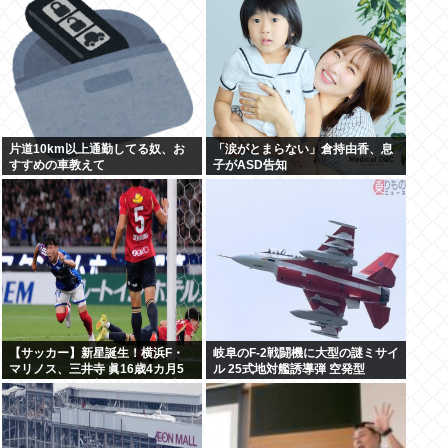
片道10km以上通勤してる奴、お
「涙がとまらない」倉持由香、息
すすめの車教えて
子がASD告知
【サッカー】新星誕生！横浜F・
岐阜のF-2戦闘機に大型の謎ミサイ
マリノス、三井寺 眞16歳4カ月5
ル 25式地対艦誘導弾 空発型
日ゴール 全3得点絡む！ 今春 中学
を卒業したばかり