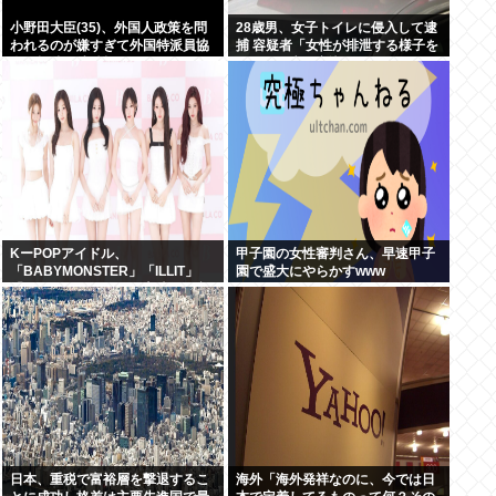
小野田大臣(35)、外国人政策を問
28歳男、女子トイレに侵入して逮
われるのが嫌すぎて外国特派員協
捕 容疑者「女性が排泄する様子を
会の招待を連続拒否www
見たくて床に寝込んでしまった」
KーPOPアイドル、
甲子園の女性審判さん、早速甲子
「BABYMONSTER」「ILLIT」
園で盛大にやらかすwww
「RESCENE」の三国志時代に突
入！
日本、重税で富裕層を撃退するこ
海外「海外発祥なのに、今では日