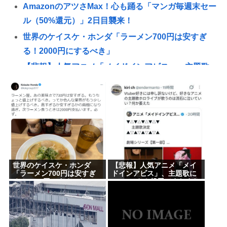
AmazonのアツさMax！心も踊る「マンガ毎週末セー
ル（50%還元）」2日目襲来！
世界のケイスケ・ホンダ「ラーメン700円は安すぎ
る！2000円にするべき」
【悲報】人気アニメ「メイドインアビス」、主題歌
にVTuberさん起用でまたまたまた炎上www
【熊本地震】イオンモール熊本 従業員の避難誘導
で、社内規定に抵触か
わいせつな行為疑いで逮捕 エジプト国籍の男性を
不起訴処分 鳥取地検 [8/8]
【悲報】人気アニメ「メイドインアビス」の主題歌
世界のケイスケ・ホンダ
【悲報】人気アニメ「メイ
にVTuberさんが起用されてまたまたまた炎上、もう
「ラーメン700円は安すぎ
ドインアビス」、主題歌に
る！2000円にするべき」
VTuberさん起用でまたまた
何回目だよ…
また炎上www
【動画】 35歳美人ママ👩、TV探偵ナイスクに出演も
老けすぎている48歳だろと誹謗中傷