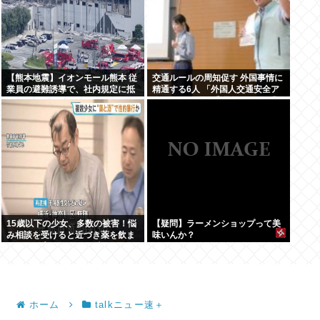
【熊本地震】イオンモール熊本 従
交通ルールの周知促す 外国事情に
業員の避難誘導で、社内規定に抵
精通する6人 「外国人交通安全ア
触か
ドバイザー」に委嘱 埼玉県警 「1
件でも悲惨な事故を減らす」
15歳以下の少女、多数の被害！悩
【疑問】ラーメンショップって美
み相談を受けると近づき薬を飲ま
味いんか？
せてレ●プ。動画が770本見つかり
被害少女多数
ホーム
talkニュー速＋