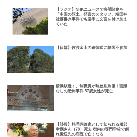
【ラジオ】NHKニュースで尖閣諸島を
「中国の領土」発言のスタッフ、靖国神
社落書き事件でも勝手に文言を付け加え
ていた
【日韓】佐渡金山の追悼式に韓国不参加
横浜駅近く、無職男が無差別刺傷！面識
なしの恐怖事件 57歳女性が死亡
【訃報】料理評論家として知られる服部
幸應さん（78）死去 都内の専門学校で倒
れ搬送先の病院で亡くなる