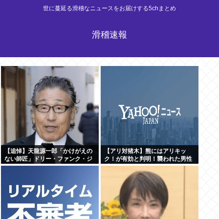
世に蔓延る滑稽なニュースをお届けする5chまとめ
滑稽速報
【追悼】天龍源一郎「かけがえの
【アリ対猪木】熊にはアリキッ
ない師匠」ドリー・ファンク・ジ
ク！が有効と判明！襲われた男性
ュニアさん追悼
「アリキックで追っ払った」