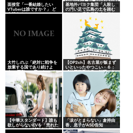
面接官「一番結婚したい
基地外パヨク集団「人殺し
VTuberは誰ですか？」 ど
の汚い足で広島の土を踏む
う答える？
な！」→広島県民「お前ら
の方が汚いんじゃ！」
大竹しのぶ「絶対に戦争を
【OP2ch】名古屋が飯まず
放棄する国であり続けよ
いといったやつこい・６：
う」 平和への思いをつづる
『静岡三重岐阜の料理は名
広島に原爆が投下されてか
古屋飯みたいなもんや
ら81年 #芸能 | 沖縄は中国
ろ？』：・：『名古屋の観
領土と主張されたら
光地一覧』【名古屋以外】
【中華スタンダード】誰も
「涙がとまらない」倉持由
欲しがらないEVを「売れた
香、息子がASD告知
こと」にして補助金を騙し