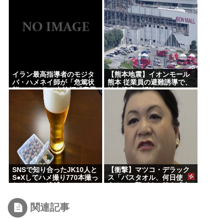
取る事案が横行
イラン最高指導者のモジタ
【熊本地震】イオンモール
バ・ハメネイ師が「危篤状
熊本 従業員の避難誘導で、
態」？ イラン大統領「意思
社内規定に抵触か
疎通はかなり難しい」
SNSで知り合ったJK10人と
【衝撃】マツコ・デラック
S●Xしてハメ撮り770本撮っ
ス「バスタオル、何日使
たイケメン逮捕www
う？」に驚がくの答え「今
日は全部、本当のこと言う
わ」
関連記事