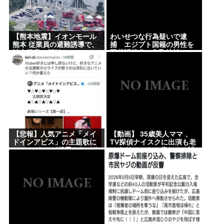
面接官「一番結婚したいVTuberは誰ですか？」👈ど
う答える？
軍事アナリスト「ウクライナに残されている時間は
【熊本地震】イオンモール
わいせつな行為疑いで逮
熊本 従業員の避難誘導で、
捕 エジプト国籍の男性を
少ない。民間施設テロではなくプランBやプランCを
社内規定に抵触か
不起訴処分 鳥取地検
発動すべき」
[8/8]
最強の調味料はマヨネーズ、異論は認める
【急募】嫁の実家でやるべきこと
Powered by livedoor 相互RSS
【悲報】人気アニメ「メイ
【動画】 35歳美人ママ 、
ドインアビス」の主題歌に
TV探偵ナイスクに出演も老
VTuberさんが起用されてま
けすぎている48歳だろと誹
たまたまた炎上、もう何回
謗中傷
目だよ…