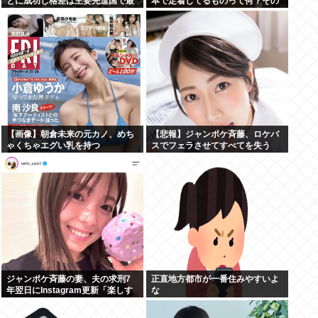
とに成功し格差は主要先進国で最
本で定着してるものって何？その
小
逆も教えて！」（海外の反応）
【画像】朝倉未来の元カノ、めち
【悲報】ジャンポケ斉藤、ロケバ
ゃくちゃエグい乳を持つ
スでフェラさせてすべてを失う
ジャンポケ斉藤の妻、夫の求刑7
正直地方都市が一番住みやすいよ
年翌日にInstagram更新「楽しす
な
ぎた」