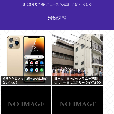
世に蔓延る滑稽なニュースをお届けする5chまとめ
滑稽速報
折りたたみスマホ買ったのに届か
日本人、国内のイスラムを弾圧し
ない(´;ω;`)
つつ、中国にはフリーウイグル(ウ
イグルはほぼムスリム)を叫ぶ意味
不明の集団になってしまう