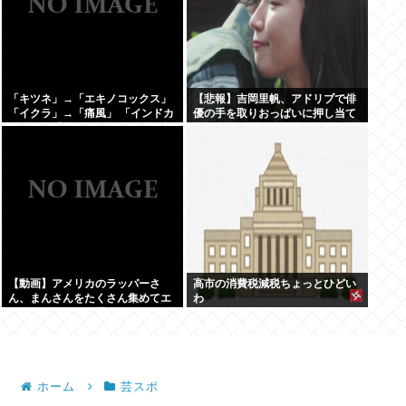
「キツネ」→「エキノコックス」
【悲報】吉岡里帆、アドリブで俳
「イクラ」→「痛風」 「インドカ
優の手を取りおっぱいに押し当て
レー」→「ネパール」みたいな合
る
言葉でしか話せない人いるでし
ょ？
【動画】アメリカのラッパーさ
高市の消費税減税ちょっとひどい
ん、まんさんをたくさん集めてエ
わ
チエチダンスを全裸で踊るMVを撮
ってしまう❤
ホーム
芸スポ