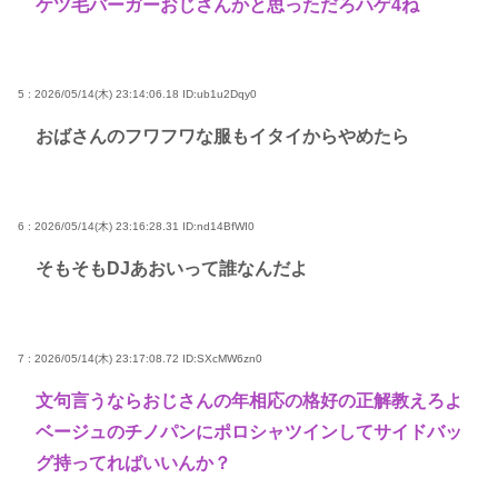
ケツ毛バーガーおじさんかと思っただろハゲ4ね
5 : 2026/05/14(木) 23:14:06.18
ID:ub1u2Dqy0
おばさんのフワフワな服もイタイからやめたら
6 : 2026/05/14(木) 23:16:28.31
ID:nd14BfWI0
そもそもDJあおいって誰なんだよ
7 : 2026/05/14(木) 23:17:08.72
ID:SXcMW6zn0
文句言うならおじさんの年相応の格好の正解教えろよ
ベージュのチノパンにポロシャツインしてサイドバッ
グ持ってればいいんか？