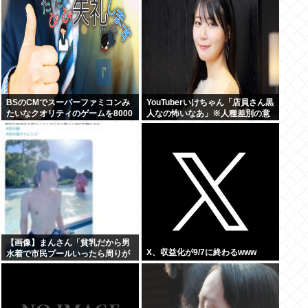
BSのCMでスーパーファミコンみ
YouTuberいけちゃん「店員さん黒
たいなクオリティのゲームを8000
人なの怖いなあ」※人種差別の意
円ぐらいで売ってるでしょ
図はありません
【画像】まんさん「貧乳だから男
X、収益化が9/7に終わるwww
水着で市民プールいったら周りが
コソコソしだしてやばいwww」5
万いいね