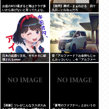
お盆の8/13過ぎると海はクラゲ多
【疑問】葬式←まぁわかる 四十
いから泳げないと言ってたよな。
九日←いらねぇだろ
昔お盆過ぎると寒くなっていたし
日本の盆踊り文化、キモオタに破
昔「アルファード？お金持ちじゃ
壊されるwww
んカッコいい」→今「アルファー
ド？中卒DQN専用イキり残クレカ
ーじゃんwww」
【画像】ツレがこんなラスボスみ
「蒼穹のファフナー」とかいうロ