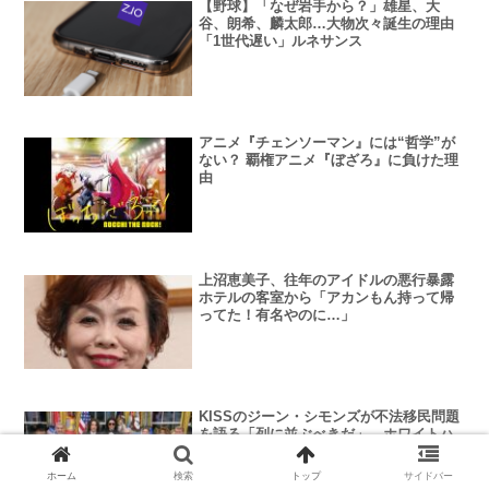
【野球】「なぜ岩手から？」雄星、大
谷、朗希、麟太郎…大物次々誕生の理由
「1世代遅い」ルネサンス
アニメ『チェンソーマン』には“哲学”が
ない？ 覇権アニメ『ぼざろ』に負けた理
由
上沼恵美子、往年のアイドルの悪行暴露
ホテルの客室から「アカンもん持って帰
ってた！有名やのに…」
KISSのジーン・シモンズが不法移民問題
を語る「列に並ぶべきだ」…ホワイトハ
ウスによる取り締まりを支持…
ホーム
検索
トップ
サイドバー