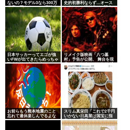
ないの？モデル3なら300万
史的初勝利ならず…オース
程度で買える.コスパ最強車
トラリアに逆転負け 8戦全
がここにあるのに
敗
日本サッカーってエゴが強
リメイク版映画「八つ墓
いFWが出てきたらめっちゃ
村」予告が公開、 舞台を現
強くなりそうだよな
代にしてしまってかなりダ
メダ 監督は清水崇
お前らもう熊本地震のこと
スリム真栄田「これで2千円
忘れて連休楽しんでるよな
いかない日高屋は国宝に指
定する」驚異の料金&量に
反響続々「日高屋恐るべ
し！」