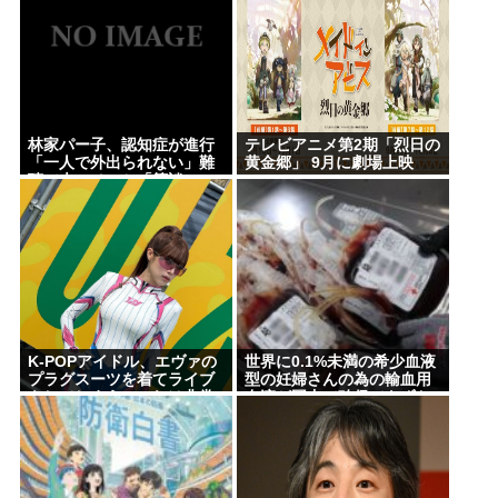
林家パー子、認知症が進行
テレビアニメ第2期「烈日の
「一人で外出られない」難
黄金郷」 9月に劇場上映
聴で夫・ペーと「筆談」…
自宅全焼から約1年
K-POPアイドル、エヴァの
世界に0.1%未満の希少血液
プラグスーツを着てライブ
型の妊婦さんの為の輸血用
をしてしまう…これは非常
血液が国内で確保できずお
にえちち
隣の国から貰う