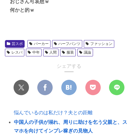
おじさん可哀想ｗ
何かと的ｗ
芸スポ
パーカー
ハーフパンツ
ファッション
レスバ
中年
人間
服装
議論
シェアする
悩んでいるのは私だけ？夫との距離
中国人の子供が溺れ、周りに助けを乞う父親と、ス
マホを向けてインプレ稼ぎの見物人