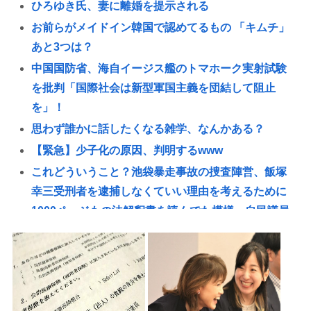
ひろゆき氏、妻に離婚を提示される
お前らがメイドイン韓国で認めてるもの 「キムチ」
あと3つは？
中国国防省、海自イージス艦のトマホーク実射試験
を批判「国際社会は新型軍国主義を団結して阻止
を」！
思わず誰かに話したくなる雑学、なんかある？
【緊急】少子化の原因、判明するwww
これどういうこと？池袋暴走事故の捜査陣営、飯塚
幸三受刑者を逮捕しなくていい理由を考えるために
1000ページもの法解釈書を読んでた模様…自民議員
からも圧力
高市総理「物価上昇を上回る賃上げを日本に定着さ
せる」 →国家公務員月給3.51％増へ 地方公務員も追
随する見通し