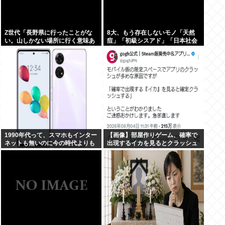
Z世代「長野県に行ったことがな
8大、もう存在しないモノ「天然
い。山しかない場所に行く意味あ
痘」「初級シスアド」「日本社会
る？」←これ
党」「コンパイル」「AmPm」
「ジャスコ」「共立薬科大学」
1990年代って、スマホもインター
【画像】部屋作りゲーム、確率で
ネットも無いのに今の時代よりも
出現するイカを見るとクラッシュ
カッコ良いよな
する不具合が発生ｗｗｗ