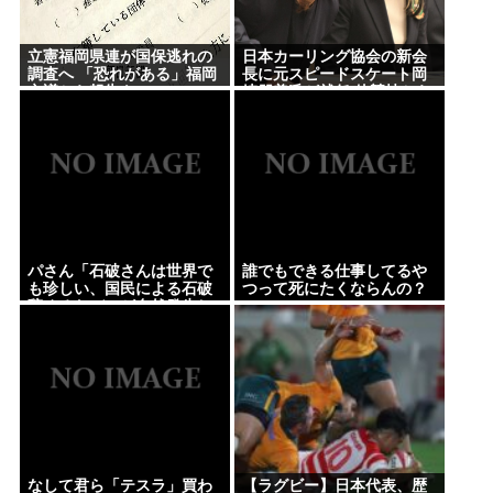
【悲報】バスローブ着てタバコ吸いながら記者会見
する奴www
立憲福岡県連が国保逃れの
日本カーリング協会の新会
話題になった映画｢8番出口｣､8月28日の金曜ロードシ
調査へ 「恐れがある」福岡
長に元スピードスケート岡
市議から報告も
崎朋美氏が就任 他競技から
ョーで地上波初放送
異例の起用
誰でもできる仕事してるやつって死にたくならん
の？
なして君ら「テスラ」買わないの？モデル3なら300
万程度で買える.コスパ最強車がここにあるのに
【困惑】RPGのストーリーに恋とか愛とかいらなく
パさん「石破さんは世界で
誰でもできる仕事してるや
も珍しい、国民による石破
つって死にたくならんの？
ね？www
辞めるなデモが自然発生し
た総理大臣です」
林家パー子、認知症が進行「一人で外出られない」
難聴で夫・ペーと「筆談」…自宅全焼から約1年
一番うまい葉っぱがほうれん草という風潮
Powered by livedoor 相互RSS
なして君ら「テスラ」買わ
【ラグビー】日本代表、歴