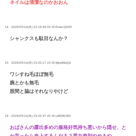
ネイルは清潔なのかおおん
14 : 2026/05/14(木) 23:19:46.04
ID:EIabcQH30
シャンクスも駄目なんか？
15 : 2026/05/14(木) 23:20:17.15
ID:9jkqlWwQ0
ワシすね毛ほぼ無毛
腕とかも無毛
股間と脇はそれなりやけど
16 : 2026/05/14(木) 23:20:37.45
ID:uMl2BCl60
おばさんの露出多めの服格好気持ち悪いから隠せ、と
か言ったら炎上するんだろ？男女差別やめろや