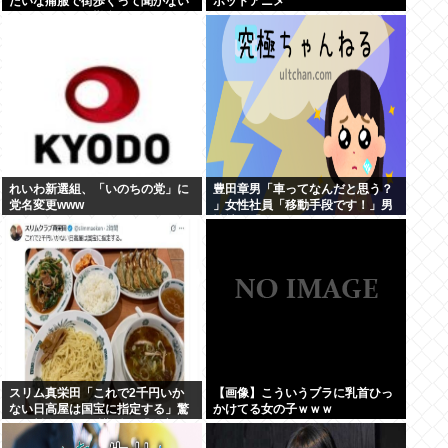
たいな痛服で街歩くって聞かない
ボットアニメ
んやが、ガチで勘弁して欲しい
れいわ新選組、「いのちの党」に
豊田章男「車ってなんだと思う？
党名変更www
」女性社員「移動手段です！」男
性社員「…w」
スリム真栄田「これで2千円いか
【画像】こういうブラに乳首ひっ
ない日高屋は国宝に指定する」驚
かけてる女の子ｗｗｗ
異の料金&量に反響続々「日高屋
恐るべし！」