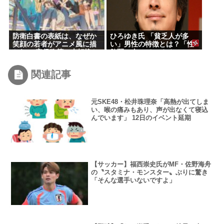
防衛白書の表紙は、なぜか
ひろゆき氏 「貧乏人が多
笑顔の若者がアニメ風に描
い」男性の特徴とは？「性
かれ… 安保政策の大転換と
欲弱い人ってモチベーショ
のチグハグ感に戸惑いの声
ンも低いので貧乏人多い」
関連記事
元SKE48・松井珠理奈「高熱が出てしま
い、喉の痛みもあり、声が出なくて寝込
んでいます」 12日のイベント延期
【サッカー】福西崇史氏がMF・佐野海舟
の〝スタミナ・モンスター〟ぶりに驚き
「そんな選手いないですよ」