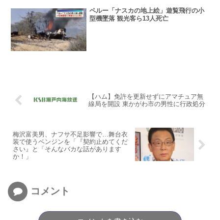
ペルー「ナスカの地上絵」遊覧飛行の小
型機墜落 観光客ら13人死亡
【ハム】免許を更新せずにアマチュア無
線局を開設 東かがわ市の男性に行政処分
梅沢富美男、ナフサ不足影響で…舞台衣
装で使うベンジンを「『契約止めてくだ
さい』と「そんなバカな話があります
か！」
コメント