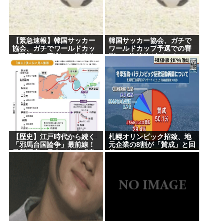
Powered by livedoor 相互RSS
【緊急速報】韓国サッカー
韓国サッカー協会、ガチで
協会、ガチでワールドカッ
ワールドカップ予選での審
プ予選での審判への性接待
判への性接待がバレる
がバレ大炎上大騒ぎに
【歴史】江戸時代から続く
札幌オリンピック招致、地
「邪馬台国論争」最前線！
元企業の8割が「賛成」と回
最新研究で見えてきた「卑
答
弥呼の国」の有力説