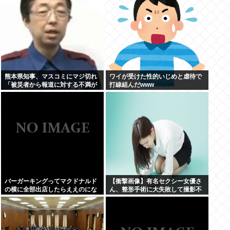
熊本県知事、マスコミにマジ切れ
ワイが受けた性的いじめと虐待で
「被災者から報道に対する不満が
打線組んだwww
県に来てる、遺族の所に押しかけ
たりすんじゃねーよ」
バーガーキングってマクドナルド
【衝撃画像】有名セクシー女優さ
の横に全部出店したらええのにな
ん、整形手術に大失敗して撮影不
能に⇒！！