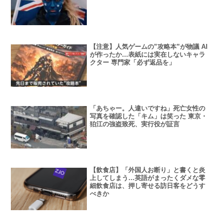
【注意】人気ゲームの”攻略本”が物議 AI
が作ったか…表紙には実在しないキャラ
クター 専門家「必ず返品を」
「あちゃー。人違いですね」死亡女性の
写真を確認した「キム」は笑った 東京・
狛江の強盗致死、実行役が証言
【飲食店】「外国人お断り」と書くと炎
上してしまう…英語がまったくダメな零
細飲食店は、押し寄せる訪日客をどうす
べきか