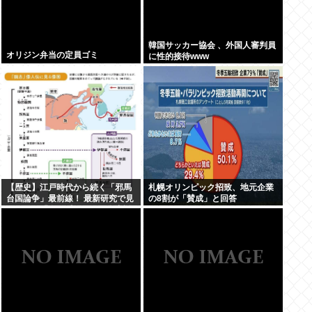
韓国サッカー協会 、外国人審判員
オリジン弁当の定員ゴミ
に性的接待www
【歴史】江戸時代から続く「邪馬
札幌オリンピック招致、地元企業
台国論争」最前線！ 最新研究で見
の8割が「賛成」と回答
えてきた「卑弥呼の国」の有力説