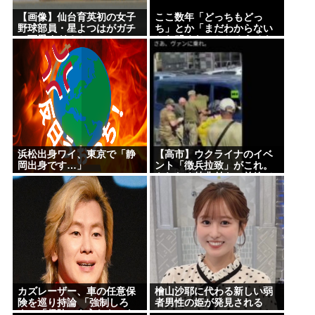
【画像】仙台育英初の女子
ここ数年「どっちもどっ
野球部員・星よつはがガチ
ち」とか「まだわからない
で可愛すぎる！
から叩くな」とかゆうチキ
ン野郎が増えたけどどっか
ら来たの？(´・ω・`)
浜松出身ワイ、東京で「静
【高市】ウクライナのイベ
岡出身です…」
ント「徴兵拉致」がこれ。
もれなく特典付きで前線で
銃弾orドローン爆弾のプレ
ゼントが貰える！
カズレーザー、車の任意保
檜山沙耶に代わる新しい弱
険を巡り持論 「強制しろ
者男性の姫が発見される
よ」「保険にも入れないヤ