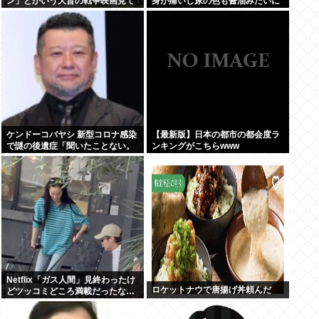
ン」とかいう大昔の戦争映画見て
身が痛いし尿の色も醤油みたいに
みたら最初の30分で地獄なんだ
なってるんだけど
が…これずっと続く感じ？
ケンドーコバヤシ 新型コロナ感染
【最新版】日本の都市の都会度ラ
で謎の後遺症「聞いたことない。
ンキングがこちらwww
調べても出てこない」
Netflix「ガス人間」見終わったけ
ロケットナウで唐揚げ丼頼んだ
どツッコミどころ満載だったな…