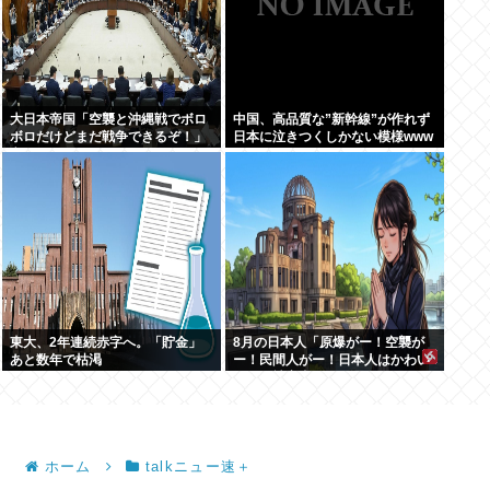
大日本帝国「空襲と沖縄戦でボロ
中国、高品質な”新幹線”が作れず
ボロだけどまだ戦争できるぞ！」
日本に泣きつくしかない模様www
言うほどか？
東大、2年連続赤字へ。「貯金」
8月の日本人「原爆がー！空襲が
あと数年で枯渇
ー！民間人がー！日本人はかわい
そうな被害者！」→いやおまえら
は加害者だろごまかすなwww
ホーム
talkニュー速＋