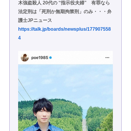
木強盗殺人 20代の “指示役夫婦” 有罪なら
法定刑は「死刑か無期拘禁刑」のみ・・・弁
護士JPニュース
https://talk.jp/boards/newsplus/177907558
4