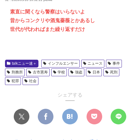
素直に聞くなら警察はいらないよ
昔からコンクリや酒鬼薔薇とかあるし
世代が代わればまた繰り返すだけ
talkニュー速＋
インフルエンサー
ニュース
事件
刑務所
古市憲寿
学校
強盗
日本
死刑
犯罪
社会
シェアする