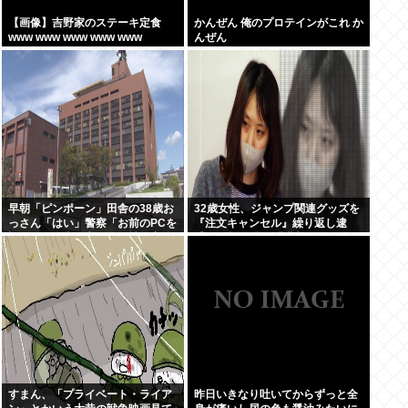
【画像】吉野家のステーキ定食
かんぜん 俺のプロテインがこれ か
www www www www www
んぜん
早朝「ピンポーン」田舎の38歳お
32歳女性、ジャンプ関連グッズを
っさん「はい」警察「お前のPCを
『注文キャンセル』繰り返し逮
調べる」全米行方不明・被児童搾
捕。総額43億。「購入した気分に
取センターからの通報により児
なる」
ホ゜画像を発見、逮捕
すまん、「プライベート・ライア
昨日いきなり吐いてからずっと全