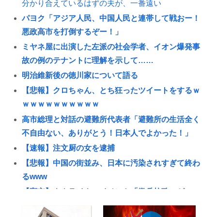
分かり合えているはずの夫が、一番遠い
パヨク「アジア人民、中国人民と連帯して戦おー！
悪政高市を打倒するぞー！」
ミヤネ屋に出演した左派の社会学者、イオン爆発事
故の例のテナントに理解を示して……
明治維新後の徳川家について語る
【悲報】クロちゃん、とち狂ったツイートをするｗ
ｗｗｗｗｗｗｗｗｗｗ
高市総理と対話の避難所代表者「避難所の生活全く
不自由ない、ありがとう！日本人でよかった！」
【速報】注文厨の女を逮捕
【悲報】中国の街並み、日本に汚染されすぎて終わ
るwww
【高市】ウクライナのイベント「徴兵拉致」がこ
れ。もれなく特典付きで前線で銃弾orドローン爆弾