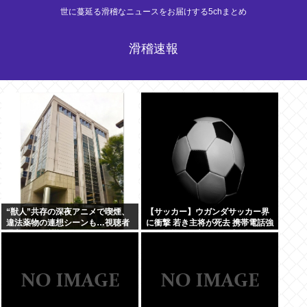
世に蔓延る滑稽なニュースをお届けする5chまとめ
滑稽速報
“獣人”共存の深夜アニメで喫煙、
【サッカー】ウガンダサッカー界
違法薬物の連想シーンも…視聴者
に衝撃 若き主将が死去 携帯電話強
批判でBPO議論
盗に抵抗した末に石で滅多打ち…
国民が怒り「リーダーを失った」