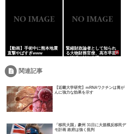
ツは運転すんなよ」「なん
で法律を改正しないの？」
【動画】手術中に熊本地震
緊縮財政論者として知られ
直撃やばすぎwww
る大物財務官僚、高市早苗
の逆鱗に触れ左遷
関連記事
【近畿大学研究】mRNAワクチンは胃が
んに強力な効果を示す
「移民大国」豪州 31日に大規模反移民デ
モ計画 政府は強く批判