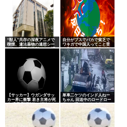
のプレゼントが貰える！
東海汽船の当直が飲酒ｗｗｗやっちまったなｗｗｗ
事業停止ま？草生えるｗｗ
【衝撃】手術中に熊本地震が直撃した結果www(※動
画あり)
“獣人”共存の深夜アニメで
自分がブスでバカで貧乏で
ここ数年「どっちもどっち」とか「まだわからない
喫煙、違法薬物の連想シー
ワキガで中国人ってこと受
ンも…視聴者批判でBPO議
け入れたらすべてどうでも
から叩くな」とかゆうチキン野郎が増えたけどどっ
論
良くなった
から来たの？(´・ω・`)
【動画】手術中に熊本地震直撃やばすぎwww
医療脱毛・脱毛サロンを考えてるんだが！脱毛モメ
ンいるか？？
ジャンポケ斉藤「同意があったんです。本当です。
【サッカー】ウガンダサッ
単車二ケツのインド人ねー
カー界に衝撃 若き主将が死
ちゃん 回送中のロードロー
信じて下さい」 ←何でこの主張が通らないの？
去 携帯電話強盗に抵抗した
ラーに轢かれてしまう…
末に石で滅多打ち… 国民が
【グロ？】
(ヽ´ん`)「手術が始まった…大丈夫大丈夫落ち着け」
怒り「リーダーを失った」
医師「キャー地震よー！」(;ﾟんﾟ)「！？」