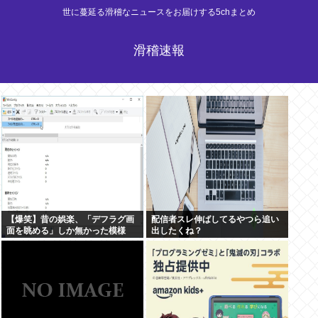
世に蔓延る滑稽なニュースをお届けする5chまとめ
滑稽速報
【爆笑】昔の娯楽、「デフラグ画
配信者スレ伸ばしてるやつら追い
面を眺める」しか無かった模様
出したくね？
www