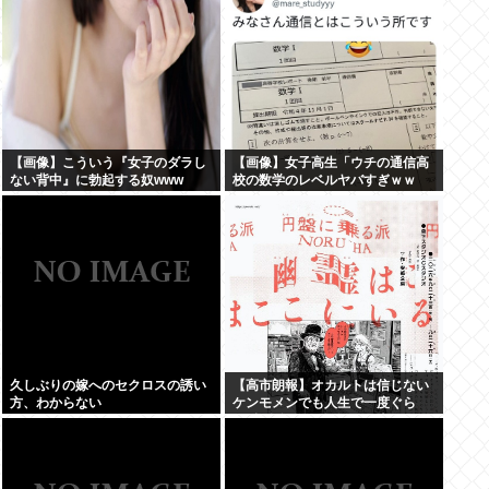
【画像】こういう『女子のダラし
【画像】女子高生「ウチの通信高
ない背中』に勃起する奴www
校の数学のレベルヤバすぎｗｗ
ｗ」
久しぶりの嫁へのセクロスの誘い
【高市朗報】オカルトは信じない
方、わからない
ケンモメンでも人生で一度ぐら
い"超自然的な体験"した事あるん
だろ？？