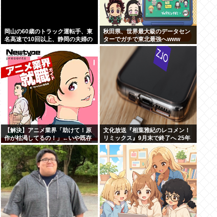
岡山の60歳のトラック運転手、東
秋田県、世界最大級のデータセン
名高速で10回以上、静岡の夫婦の
ターでガチで東北最強へwww
車に追突
【解決】アニメ業界「助けて！原
文化放送『相葉雅紀のレコメン！
作が枯渇してるの！」←いや既存
リミックス』9月末で終了へ 25年
作品の2期やったら良いよね？
の歴史に幕