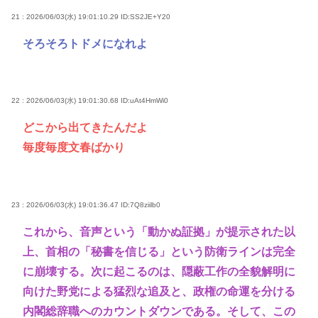
21 : 2026/06/03(水) 19:01:10.29
ID:SS2JE+Y20
そろそろトドメになれよ
22 : 2026/06/03(水) 19:01:30.68
ID:uAt4HmWi0
どこから出てきたんだよ
毎度毎度文春ばかり
23 : 2026/06/03(水) 19:01:36.47
ID:7Q8ziilb0
これから、音声という「動かぬ証拠」が提示された以
上、首相の「秘書を信じる」という防衛ラインは完全
に崩壊する。次に起こるのは、隠蔽工作の全貌解明に
向けた野党による猛烈な追及と、政権の命運を分ける
内閣総辞職へのカウントダウンである。そして、この