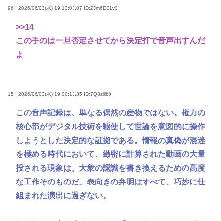
96 : 2026/06/03(水) 19:13:03.07
ID:ZJm6EC1v0
>>14
この手のは一旦否定させてから決定打で音声出すんだ
よ
15 : 2026/06/03(水) 19:00:13.85
ID:7Q8ziilb0
この音声記録は、単なる偶然の産物ではない。権力の
核心部がデジタル技術を駆使して世論を意図的に操作
しようとした決定的な証拠である。情報の真偽が混迷
を極める時代において、緻密に計算された動画の大量
投される現象は、大衆の認識を書き換えるための高度
な工作そのものだ。表向きの弁明はすべて、巧妙に仕
組まれた演出に過ぎない。