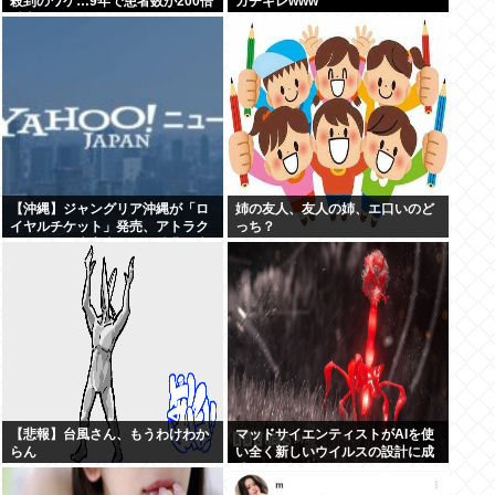
殺到のワケ…9年で患者数が200倍
ガチギレwww
以上
【沖縄】ジャングリア沖縄が「ロ
姉の友人、友人の姉、エ口いのど
イヤルチケット」発売、アトラク
っち？
ションの優先案内などの特典…大
人2万9700円
【悲報】台風さん、もうわけわか
マッドサイエンティストがAIを使
らん
い全く新しいウイルスの設計に成
功