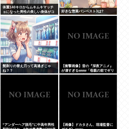
体重140キロからムキムキマッチ
好きな惣菜パンベスト3は?
ョになった男性の美しい身体がコ
チラ！！！
髭剃りの替え刃って高過ぎじゃ
【衝撃画像】昔の『深夜アニメ』
ね？？
が凄すぎるwww「母親の前でギリ
ギリ見れる深夜アニメ」がこち
ら…この名作アニメは…
“アンダーヘア脱毛”に中高年男性
【画像】ドカタさん、現場監督に