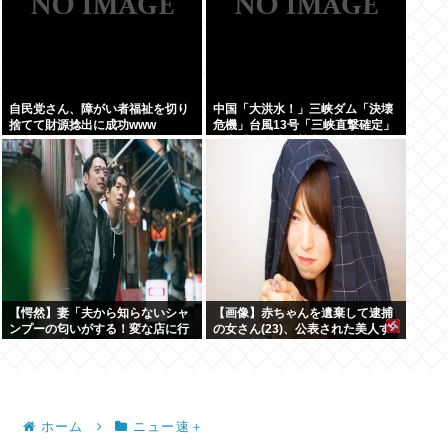
自民党さん、障がい者福祉を切り
中国「大洪水！」三峡ダム「決壊
捨てて財源捻出に成功www
危機」台風13号「三峡直撃確定」
日本「最も強い勢力で接近！（伊
勢湾台風級」台風13号と15号「中
国本土でぶつかり合う（前代未
聞」→
【愕然】妻「夫から知らないシャ
【画像】赤ちゃんを遺棄して逮捕
ンプーの匂いがする！変な店に行
の女さん(23)、公表された美人す
ってるに違いない！！！」探偵
ぎるご尊顔がこちら⇒www
「調べたところ･･･」⇒結果ｗｗ
ホーム
ニュー速＋