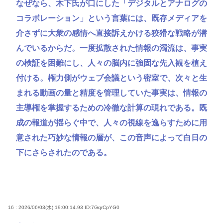
なぜなら、木下氏が口にした「デジタルとアナログの
コラボレーション」という言葉には、既存メディアを
介さずに大衆の感情へ直接訴えかける狡猾な戦略が潜
んでいるからだ。一度拡散された情報の濁流は、事実
の検証を困難にし、人々の脳内に強固な先入観を植え
付ける。権力側がウェブ会議という密室で、次々と生
まれる動画の量と精度を管理していた事実は、情報の
主導権を掌握するための冷徹な計算の現れである。既
成の報道が揺らぐ中で、人々の視線を逸らすために用
意された巧妙な情報の層が、この音声によって白日の
下にさらされたのである。
16 : 2026/06/03(水) 19:00:14.93
ID:7GqrCpYG0