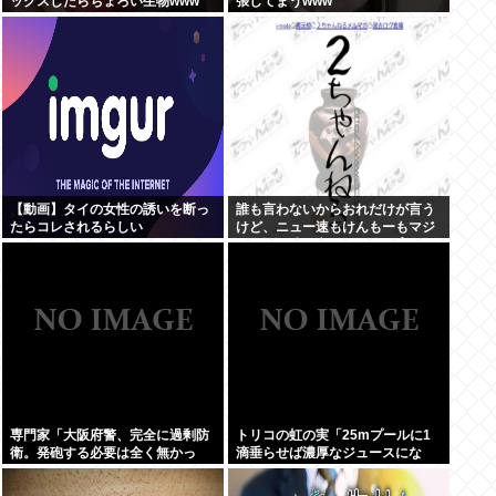
ックスしたらちょろい生物www
張してまうwww
【動画】タイの女性の誘いを断っ
誰も言わないからおれだけが言う
たらコレされるらしい
けど、ニュー速もけんもーもマジ
で会話が成り立たないよな(´・ω・
`)
専門家「大阪府警、完全に過剰防
トリコの虹の実「25mプールに1
衛。発砲する必要は全く無かっ
滴垂らせば濃厚なジュースにな
た」
る」←んっ？