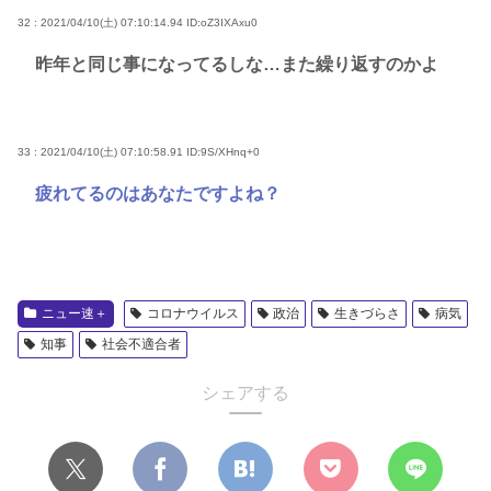
32 : 2021/04/10(土) 07:10:14.94
ID:oZ3IXAxu0
昨年と同じ事になってるしな…また繰り返すのかよ
33 : 2021/04/10(土) 07:10:58.91
ID:9S/XHnq+0
疲れてるのはあなたですよね？
ニュー速＋
コロナウイルス
政治
生きづらさ
病気
知事
社会不適合者
シェアする