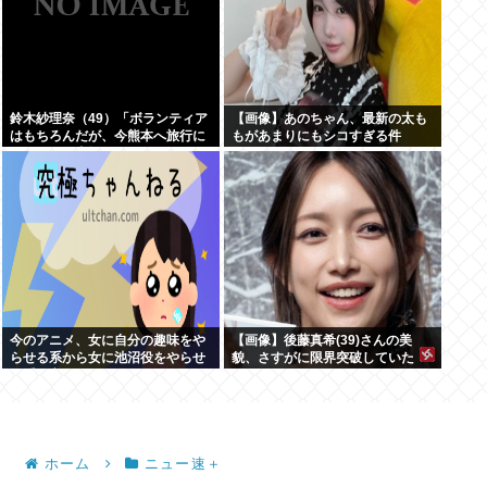
鈴木紗理奈（49）「ボランティア
【画像】あのちゃん、最新の太も
はもちろんだが、今熊本へ旅行に
もがあまりにもシコすぎる件
行くことも支援になる」
今のアニメ、女に自分の趣味をや
【画像】後藤真希(39)さんの美
らせる系から女に池沼役をやらせ
貌、さすがに限界突破していた
る系へ変化
www
ホーム
ニュー速＋