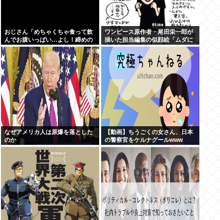
おじさん「めちゃくちゃ食って飲
ワンピース原作者・尾田栄一郎が
んでお腹いっぱい…よし！締めの
描いた担当編集の似顔絵「ムダに
ラーメン行くかw」 これ体爆発し
東大卒」
ないの？
なぜアメリカ人は原爆を落とした
【動画】ちうごくの女さん、日本
のか
の警察官をケルナグールwww