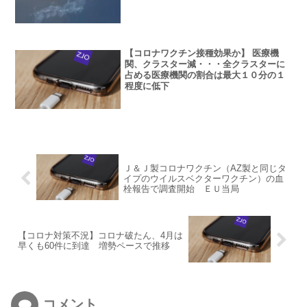
【コロナワクチン接種効果か】 医療機
関、クラスター減・・・全クラスターに
占める医療機関の割合は最大１０分の１
程度に低下
Ｊ＆Ｊ製コロナワクチン（AZ製と同じタ
イプのウイルスベクターワクチン）の血
栓報告で調査開始 ＥＵ当局
【コロナ対策不況】コロナ破たん、4月は
早くも60件に到達 増勢ペースで推移
コメント