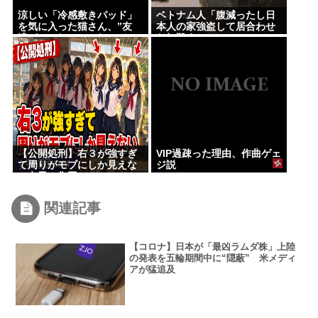
涼しい「冷感敷きパッド」
ベトナム人「腹減ったし日
を気に入った猫さん、”友
本人の家強盗して居合わせ
達”をヨイショヨイショとご
た奴殺すか」
招待、毛づくろいでおもて
なし
【公開処刑】右３が強すぎ
VIP過疎った理由、作曲ゲェ
て周りがモブにしか見えな
ジ説
い女子の集団www
【Pickup05153411】
関連記事
【コロナ】日本が「最凶ラムダ株」上陸
の発表を五輪期間中に“隠蔽” 米メディ
アが猛追及