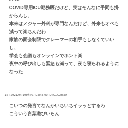
COVID専用ICU勤務医だけど、実はそんなに手間も掛
からんし、
本来はメジャー外科が専門なんだけど、外来もオペも
減って楽ちんだわ
家族の面会制限でクレーマーの相手もしなくていい
し、
学会も会議もオンラインでホント楽
夜中の呼び出しも緊急も減って、夜も寝られるように
なった
14 : 2021/04/10(土) 07:04:46.60
ID:IC1XJrm40
こいつの発言てなんかいちいちイラッとするわ
こういう言葉遊びいらん