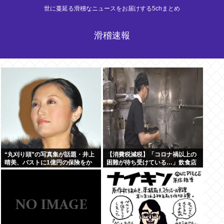
世に蔓延る滑稽なニュースをお届けする5chまとめ
滑稽速報
“丸刈り頭”の写真集が話題・井上
【消費税減税】「コロナ禍以上の
晴美、バストに1億円の保険をか
困難が待ち受けている…」飲食店
けた当時を振り返る「すごく不思
からは悲痛な声上がる 懸念され
議な感覚」
る”外食離れ” 中小農家は収入の減
少危惧「農家離れに拍車が…」