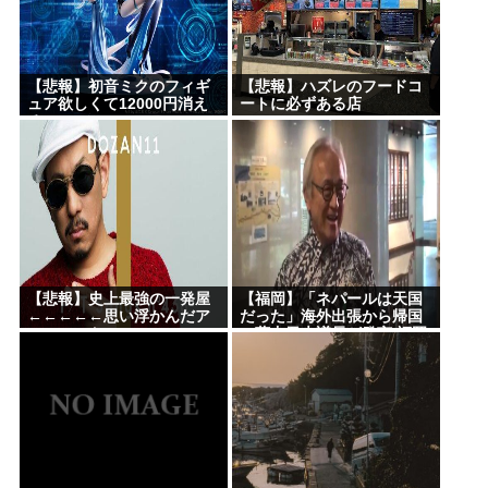
【悲報】初音ミクのフィギ
【悲報】ハズレのフードコ
ュア欲しくて12000円消え
ートに必ずある店
る
【悲報】史上最強の一発屋
【福岡】「ネパールは天国
←←←←←思い浮かんだア
だった」海外出張から帰国
ーティスト
の蔵内勇夫議長が発言 福岡
県議会に姿見せる “金銭授
受”疑惑は第三者委員会設置
へ