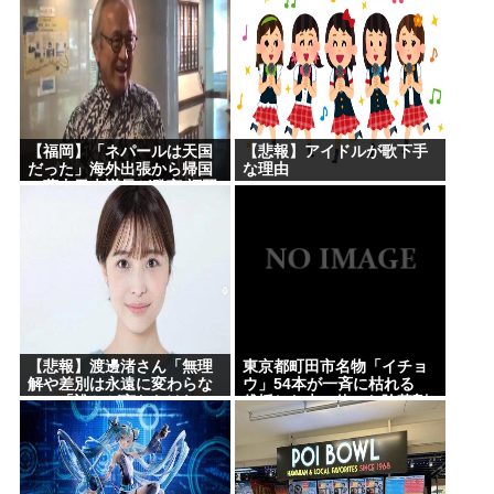
理由
の国は何も学ばない」
【福岡】「ネパールは天国
【悲報】アイドルが歌下手
だった」海外出張から帰国
な理由
の蔵内勇夫議長が発言 福岡
県議会に姿見せる “金銭授
受”疑惑は第三者委員会設置
へ
【悲報】渡邊渚さん「無理
東京都町田市名物「イチョ
解や差別は永遠に変わらな
ウ」54本が一斉に枯れる
い」「誰かが言わなけれ
伐採した木に使った除草剤
ば」PTSD公表への決
が根をつたったか 市は植
意・・・・・・・・・
え直しへ [8/5]