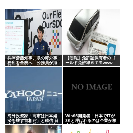
イオンモール熊本の爆発､ガス管に残っていたLPガス
が漏れたことが原因か 経産省が全国の大規模施設で
ガス供給設備の点検要請
【悲報】NHK職員さん、番組出演者から性被害に遭
う・・・・・・・・・
【朗報】最近のワンピース、20年やってた話なんだ
ったの？ってくらい内容が変わる
兵庫斎藤知事、県の海外事
【朗報】免許証保有者のゴ
【悲報】無水カレー（トマト缶ドバー）←これ
務所を全廃へ「公務員が海
ールド免許率６７％www
外で遊ぶためにあるだけ」
VIP過疎った理由、作曲ゲェジ説
ゴールデンレトリバーとかいう犬、欠点が存在しな
い
手巻きタバコとかいうコスパ最強の喫煙方法
母親「下の娘が自閉症じゃなくなった！6年間よくぞ
乗り越えた(TдT)」👈335万バズwww
海外投資家「高市は日本経
Win95開発者「日本でITが
済を壊す首相だ」と確信 日
3Kと呼ばれるのは企業が根
本人より先に気づいた海外
本的に間違っている。次は
投資家 円がゴミ化している
AI敗戦が来る。口だけでこ
Powered by livedoor 相互RSS