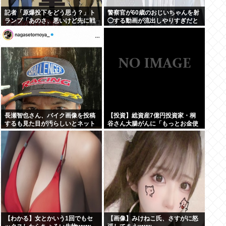
記者「原爆投下をどう思う？」ト
警察官が60歳のおじいちゃんを射
ランプ「あのさ、悪いけど先に戦
◯する動画が流出しやりすぎだと
争を仕掛けたのは誰だ？」
日本全国から批判殺到！！！
長瀬智也さん、バイク画像を投稿
【投資】総資産7億円投資家・桐
するも見た目が汚らしいとネット
谷さん大腸がんに「もっとお金使
の女性たちから批判…謝罪
って遊べばよかった」
【わかる】女とかいう1回でもセ
【画像】みけねこ氏、さすがに怒