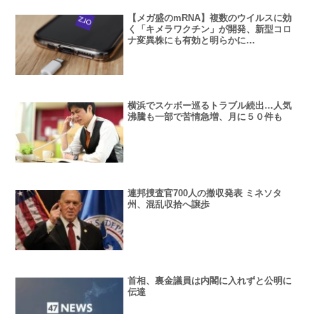
【メガ盛のmRNA】複数のウイルスに効
く「キメラワクチン」が開発、新型コロ
ナ変異株にも有効と明らかに…
横浜でスケボー巡るトラブル続出…人気
沸騰も一部で苦情急増、月に５０件も
連邦捜査官700人の撤収発表 ミネソタ
州、混乱収拾へ譲歩
首相、裏金議員は内閣に入れずと公明に
伝達