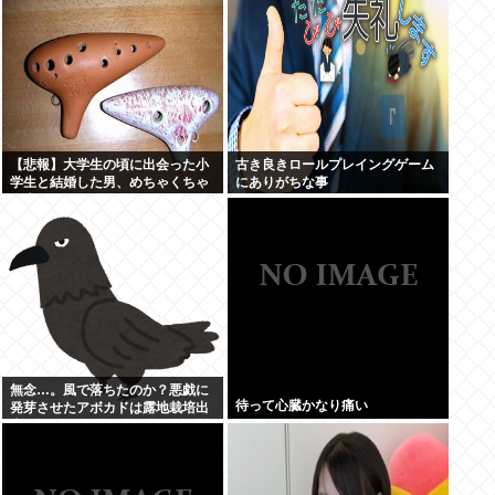
【悲報】大学生の頃に出会った小
古き良きロールプレイングゲーム
学生と結婚した男、めちゃくちゃ
にありがちな事
炎上してしまうwww
無念…。風で落ちたのか？悪戯に
待って心臓かなり痛い
発芽させたアボカドは露地栽培出
来るのかチャ...