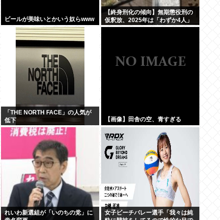
【終身刑化の傾向】無期懲役刑の
ビールが美味いとかいう奴らwww
仮釈放、2025年は「わずか4人」
2024年は32人が獄中死
「THE NORTH FACE」の人気が
【画像】田舎の空、青すぎる
低下
れいわ新選組が「いのちの党」に
女子ビーチバレー選手「我々は純