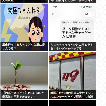
党名変更
粋に競技をしてるので性的な目で
見ないでください」
風俗行ってる人ってどんな風に楽
ちょっっっっっとだけムラムラす
しんでる？
るくらいゲーム作ってる
【円高デメリット】米S&P500が
韓国在住の20代日本人女性インフ
最高値も円高でオルカン・
ルエンサーがライブ配信中に自殺
S&P500投信の含み益減
聯合ニュース、朝鮮日報、中央日
報が報道