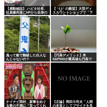
【感動秘話】 ハビタ社長、
【╰⋃╯の殿堂】大型ディ
社員爆死後にHPから自身の
スカウントショップで「下
輝かしい経歴を削除して哀
半身を露出した男を確保し
悼の意を表していた！
ている」 31歳の男を現行犯
逮捕 札幌
鬼って船で難破した白人な
【円高デメリット】米
んじゃないの？
S&P500が最高値も円高で
オルカン・S&P500投信の
含み益減
ナイナイ岡村、家事をめぐ
【正論】岡田斗司夫「人間
る妻の不満に「言ってくれ
の本音としてブサイクを見