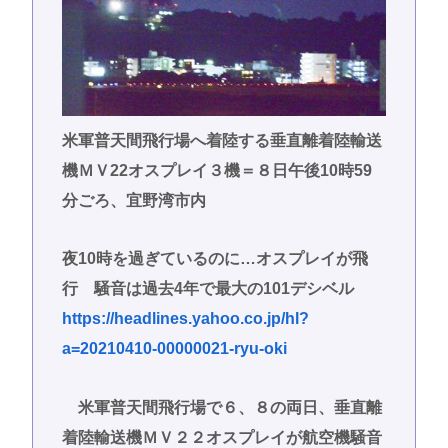
米軍普天間飛行場へ着陸する垂直離着陸輸送
機ＭＶ22オスプレイ３機＝８日午後10時59
分ごろ、宜野湾市内
夜10時を過ぎているのに…オスプレイが飛
行 騒音は過去4年で最大の101デシベル
https://headlines.yahoo.co.jp/hl?
a=20210410-00000021-ryu-oki
米軍普天間飛行場で６、８の両日、垂直離
着陸輸送機ＭＶ２２オスプレイが航空機騒音