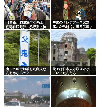
で「うなぎの蒲焼」食べ14人が発熱や下痢
ぐ
おまえらが今までに使った事がある【ズル休み】の
理由
【青森】13歳最年少騎士、
中国の「レアアース武器
声援背に初陣…八戸市・新
化」が裏目に、世界で重レ
Powered by livedoor 相互RSS
羅神社で「加賀美流騎馬打
アアース供給網の構築が加
毬」 イスラエルから訪れて
速
いたダニエルさん「興奮し
た」
鬼って船で難破した白人な
元々は日本人が殴りかかっ
んじゃないの？
ていったんだろ…