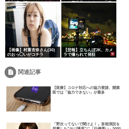
たら済む話やん」になるみ
たら不愉快になる。この責
「バイトやったらクビや
任をどうとるんだ」
で」説教受け黙り込む
【画像】村重杏奈さん(30)
【悲報】立ちんぼJK、カメ
のおっ◯いがコチラ
ラで撮られて発狂
関連記事
【医療】コロナ対応への協力要請、開業
医では「協力できない」が最多
「野次ってないで聞けよ！」首相演説を
邪魔した”ヤジ議員”に「行儀悪い」5000