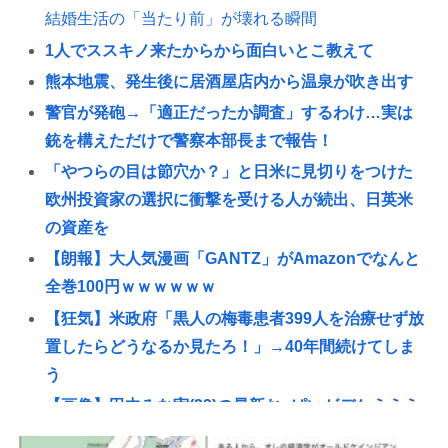
結婚生活の「当たり前」が壊れる瞬間
1人でススキノ来たからから面白いとこ教えて
熊本地震、発生後に居酒屋店内から温泉が吹き出す
警官が発砲→「適正だったか調査」するわけ…実は
銃を構えただけで警察本部長まで報告！
「やつらの目は節穴か？」と日米に見切りをつけた
欧州投資家の選択に衝撃を受ける人が続出、日英米
の資産を
【朗報】大人気漫画「GANTZ」がAmazonでなんと
全巻100円ｗｗｗｗｗｗ
【狂気】米政府「黒人の梅毒患者399人を治療せず放
置したらどうなるか見たろ！」→40年間続けてしま
う
【画像】田中みな実(39)の最新お●ぱいがデケえええ
えええええええ