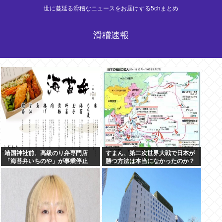
世に蔓延る滑稽なニュースをお届けする5chまとめ
滑稽速報
靖国神社前、高級のり弁専門店
すまん、第二次世界大戦で日本が
「海苔弁いちのや」が事業停止
勝つ方法は本当になかったのか？