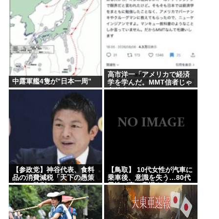
石破茂前総理「ウクライナが核放棄しなければロシ
ア侵攻しなかった」 広島から考える”平和と安全保
障”
台湾メディア「中国がレアアースを武器に貿易戦争
した結果www」
高市洋一「アメリカで経済
【朗報】村重杏奈さん(30)のおっ◯い、ガチでコチラ
中露軍艦4隻が”日本一周”
学を学んだ。MMT信者じゃ
ありません」
www
【衝撃】中国製ルーター20機種にバックドア発見！
ネットに繋ぐだけで35秒ごとに中国のサーバーと通
信
【正論】岡田斗司夫「人間の本音としてブサイクを
見たら不愉快になる。この責任をどうとるんだ」
【参政党】神谷代表、食料
【鳥取】 10代女性が汽車に
品の消費減税「天下の愚策
乗車後、意識を失う…80代
コロナ禍における「GOTOトラベル」「全国旅行支
だ」と批判
男性が家で意識を失ってい
援」の思い出🥺
るのを友人に発見され重
症…40代男性が屋外の仕事
【土用丑の日に食中毒】ドン・キホーテ出店の露店
場で作業中に頭痛・嘔気…
熱中症疑いの救急搬送相次