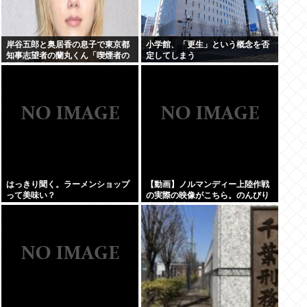
岸谷五郎と奥居香の息子で東京都
小学館、「更生」という概念を否
知事志望者の蘭丸くん「喫煙者の
定してしまう
権利が侵害されてる。俺たちの税
金で喫煙所を作ってください」
はっきり聞く。ラーメンショップ
【動画】ノルマンディー上陸作戦
って美味い？
の実際の映像がこちら。のんびり
歩いて上陸してるんだがもしかし
てプライベートライアンって嘘？