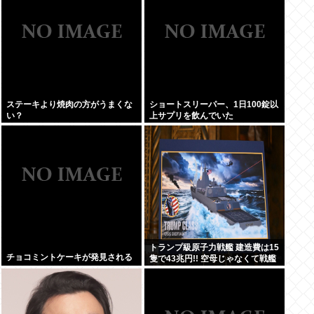
ステーキより焼肉の方がうまくな
ショートスリーパー、1日100錠以
い？
上サプリを飲んでいた
トランプ級原子力戦艦 建造費は15
チョコミントケーキが発見される
隻で43兆円!! 空母じゃなくて戦艦
なんか?