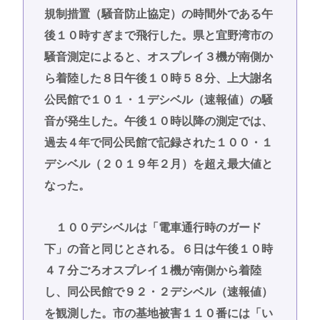
規制措置（騒音防止協定）の時間外である午
後１０時すぎまで飛行した。県と宜野湾市の
騒音測定によると、オスプレイ３機が南側か
ら着陸した８日午後１０時５８分、上大謝名
公民館で１０１・１デシベル（速報値）の騒
音が発生した。午後１０時以降の測定では、
過去４年で同公民館で記録された１００・１
デシベル（２０１９年２月）を超え最大値と
なった。
１００デシベルは「電車通行時のガード
下」の音と同じとされる。６日は午後１０時
４７分ごろオスプレイ１機が南側から着陸
し、同公民館で９２・２デシベル（速報値）
を観測した。市の基地被害１１０番には「い