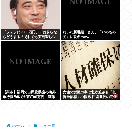
「フェラ代2500万円」←お前らな
れいわ新選組、さん、「いのちの
らどうする？それでも実刑望むジ
党」に改名 www
ャングルポケット斎藤求刑7年
【高市】福岡の自民党県議の海外
女性の労働力率は北欧並みも「低
旅行費 5年で3億3700万円。避難
賃金依存」の限界 団塊世代の完全
所で使えるテント 1個2万円。
引退で、企業が迫られる”最後の選
択”
ホーム
ニュー速＋