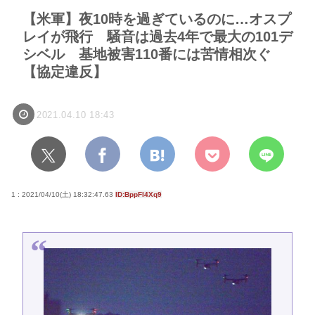
【米軍】夜10時を過ぎているのに…オスプ
レイが飛行 騒音は過去4年で最大の101デ
シベル 基地被害110番には苦情相次ぐ
【協定違反】
2021.04.10 18:43
1 : 2021/04/10(土) 18:32:47.63
ID:BppFI4Xq9