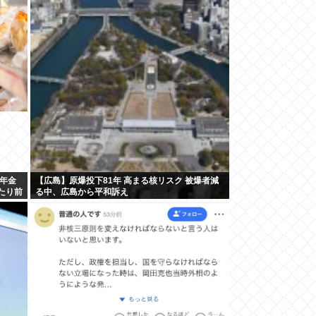
年金
【広島】原爆投下81年 高まる核リスク 被爆者減
たり前
る中、広島から平和訴え
む」