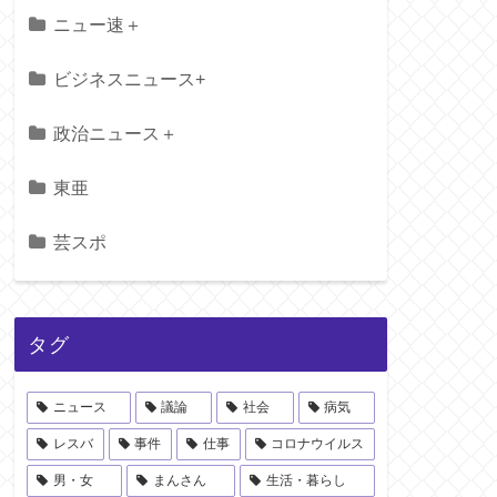
ニュー速＋
ビジネスニュース+
政治ニュース＋
東亜
芸スポ
タグ
ニュース
議論
社会
病気
レスバ
事件
仕事
コロナウイルス
男・女
まんさん
生活・暮らし