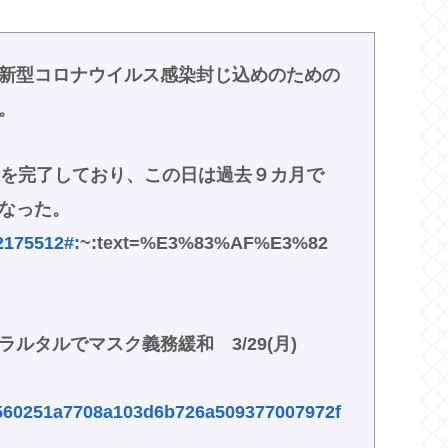
新型コロナウイルス感染封じ込めのための
。
種を完了しており、この日は過去９カ月で
なった。
2175512#:
~:text=%E3%83%AF%E3%82
ルタルでマスク義務緩和 3/29(月)
es/560251a7708a103d6b726a509377007972f