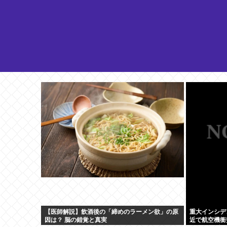
【医師解説】飲酒後の「締めのラーメン欲」の原
重大インシデ
因は？ 脳の錯覚と真実
近で航空機衝