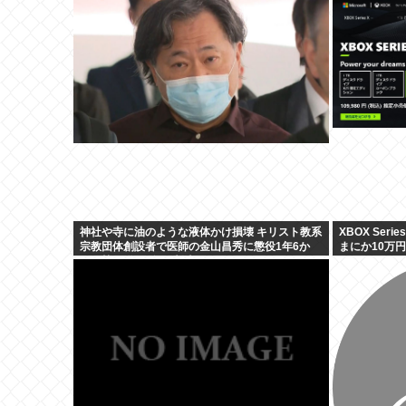
したトラブル
神社や寺に油のような液体かけ損壊 キリスト教系
XBOX Ser
宗教団体創設者で医師の金山昌秀に懲役1年6か
まにか10万
月、執行猶予3年の判決