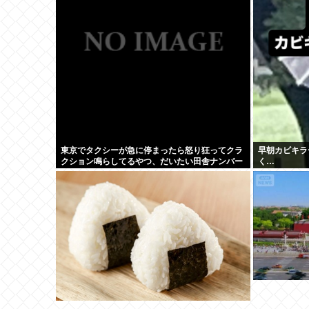
東京でタクシーが急に停まったら怒り狂ってクラ
早朝カビキラ
クション鳴らしてるやつ、だいたい田舎ナンバー
く…
www