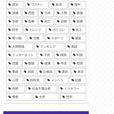
政治
ワクチン
経済
海外
逮捕
思想
日本
人間
家族
学校
食事
死亡
芸能
医療
科学
トレンド
ポリコレ
炎上
乗り物
労働
スポーツ
感染
人間関係
ランキング
相談
インターネット
子供
韓国
中国
恋愛
動物
健康
学生
犯罪
事故
原因
公務員
選択
東京
心理
自民党
メンヘラ
結婚
判明
社会不適合者
ミリタリー
警察
大学
哲学