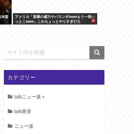
は米国
アメリカ「原爆の威力ヤバスンギwwwもう一発い
っとこwww」これちょっとやりすぎだろ
カテゴリー
talkニュー速＋
talk東亜
ニュー速