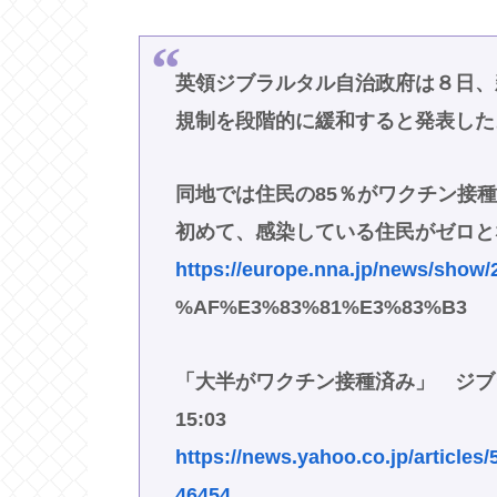
英領ジブラルタル自治政府は８日、
規制を段階的に緩和すると発表した
同地では住民の85％がワクチン接
初めて、感染している住民がゼロと
https://europe.nna.jp/news/show/
%AF%E3%83%81%E3%83%B3
「大半がワクチン接種済み」 ジブラ
15:03
https://news.yahoo.co.jp/articl
46454