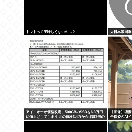
トマトって美味しくないの…？
大日本帝国軍
アイ・オーが価格改定、500GBのSSDを6.3万円
【画像】壇蜜
に値上げしてしまう 元の値段3.4万からほぼ2倍の
全裸姿のAI
地獄へ
そ！マン毛！