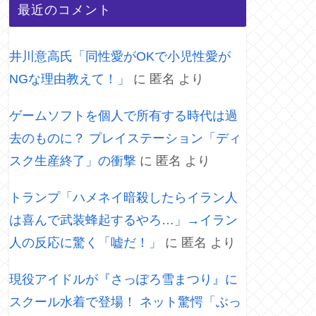
最近のコメント
井川意高氏「同性愛がOKで小児性愛が
NGな理由教えて！」
に
匿名
より
ゲームソフトを個人で所有する時代は過
去のものに？ プレイステーション「ディ
スク生産終了」の衝撃
に
匿名
より
トランプ「ハメネイ暗殺したらイラン人
は喜んで武装蜂起するやろ…」→イラン
人の反応に驚く「嘘だ！」
に
匿名
より
現役アイドルが『さっぽろ雪まつり』に
スクール水着で登場！ ネット驚愕「ぶっ