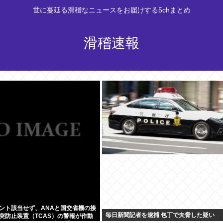
世に蔓延る滑稽なニュースをお届けする5chまとめ
滑稽速報
ント該当せず、ANAと国交省機の接
毎日新聞記者を逮捕 包丁で夫脅した疑い
突防止装置（TCAS）の警報が作動