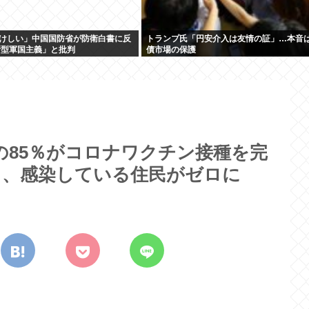
けしい」中国国防省が防衛白書に反
トランプ氏「円安介入は友情の証」…本音
新型軍国主義」と批判
債市場の保護
の85％がコロナワクチン接種を完
て、感染している住民がゼロに