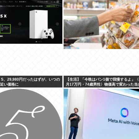
、羽田空港沖、全日空に通知
ies S、29,980円だったはずが、いつの
【生活】「今晩はパン1個で我慢するよ」〈
円近い価格に
月17万円・74歳男性〉物価高で変わった当
の食卓…「1食抜けば、数百円は使わずに済