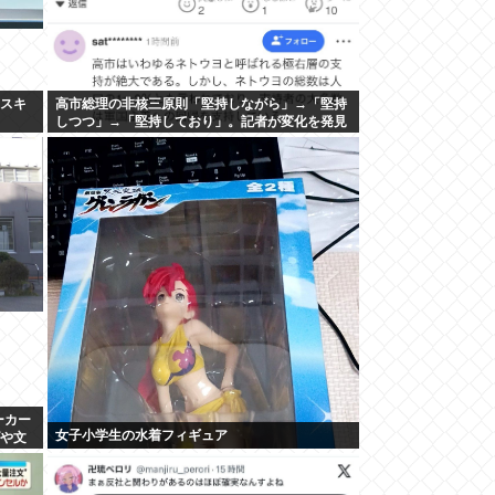
ナスキ
高市総理の非核三原則「堅持しながら」→「堅持
しつつ」→「堅持しており」。記者が変化を発見
し追及
ーカー
女子小学生の水着フィギュア
げや文