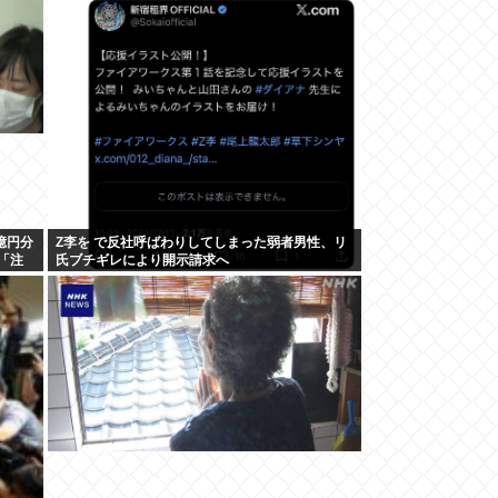
億円分
Z李を で反社呼ばわりしてしまった弱者男性、リ
「注
氏ブチギレにより開示請求へ