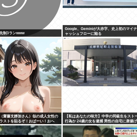
Google、Geminiが大赤字、史上初のマイ
先制3ランwww
ャッシュフローに陥る
（齋藤支靜加さん）似の成人女性の
【私はあなたの味方】中学の同級生をスト
イラストを貼るぞ！おぱーい！おへ
行為か 24歳の女を逮捕 男性の自宅に唐揚
【秋田県出身】
庫本など繰り返し届ける / 兵庫県