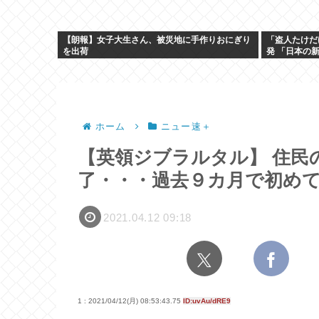
【朗報】女子大生さん、被災地に手作りおにぎり
「盗人たけだ
を出荷
発 「日本の
ホーム
ニュー速＋
【英領ジブラルタル】 住民
了・・・過去９カ月で初め
2021.04.12 09:18
1 : 2021/04/12(月) 08:53:43.75
ID:uvAu/dRE9