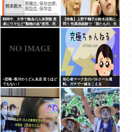
戦時中、大学で輸血の人体実験 患
【特集】上野千鶴子が鈴木涼美に
者にウマなど”動物の血”使用、死
問う 性風俗経験で「得たもの、失
亡例も 当時の論文を確認
ったもの」
~悲報~香川のうどん名店 言うほど
初心者マーク女のパルクール運
でもない！
転、ガチで一線をこえる