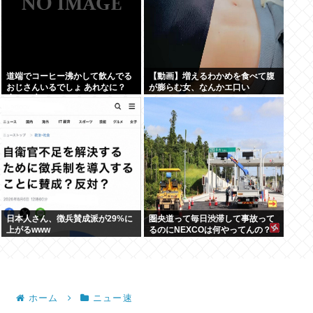
道端でコーヒー沸かして飲んでる
【動画】増えるわかめを食べて腹
おじさんいるでしょ あれなに？
が膨らむ女、なんかエ口い
(´・ω・`)
日本人さん、徴兵賛成派が29%に
圏央道って毎日渋滞して事故って
上がるwww
るのにNEXCOは何やってんの？
ホーム
ニュー速