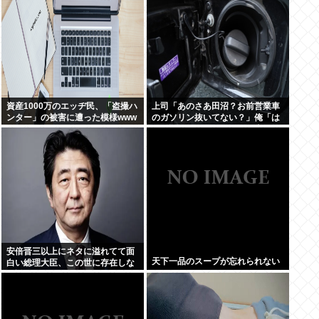
資産1000万のエッヂ民、「盗撮ハ
上司「あのさあ田沼？お前営業車
ンター」の被害に遭った模様www
のガソリン抜いてない？」俺「は
ぁ？どういうことすか？」上司
「自分の車に入れ替えたりしてな
い？？」⇒結果ｗｗ
安倍晋三以上にネタに溢れてて面
天下一品のスープが忘れられない
白い総理大臣、この世に存在しな
い説www