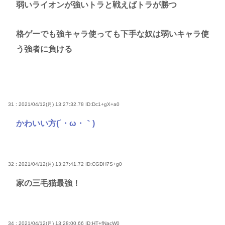
弱いライオンが強いトラと戦えばトラが勝つ
格ゲーでも強キャラ使っても下手な奴は弱いキャラ使
う強者に負ける
31 : 2021/04/12(月) 13:27:32.78
ID:Dc1+gX+a0
かわいい方(´・ω・｀)
32 : 2021/04/12(月) 13:27:41.72
ID:CGDH7S+g0
家の三毛猫最強！
34 : 2021/04/12(月) 13:28:00.66
ID:HT+fNacW0