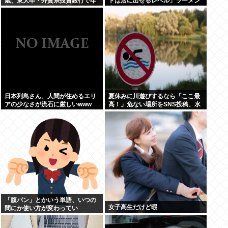
歳、東大卒・外資系投資銀行で年
トは店に出せるレベル」ラーメン
収1100万円の男性を “刺しゅう
大好きJK「店とインスタントの良
屋”へ導いた 「人間を忘れた夏」
さは別のベクトル」
日本列島さん、人間が住めるエリ
夏休みに川遊びするなら「ここ最
アの少なさが流石に厳しいwww
高！」危ない場所をSNS投稿、水
難事故が起きたら法的責任を問わ
れる？ 福岡県八女市の星野川
「腹パン」とかいう単語、いつの
女子高生だけど暇
間にか使い方が変わってい
た・・・・・