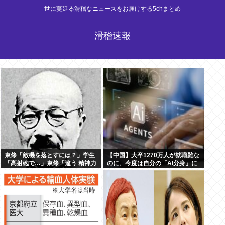
世に蔓延る滑稽なニュースをお届けする5chまとめ
滑稽速報
東條「敵機を落とすには？」学生
【中国】大卒1270万人が就職難な
「高射砲で…」東條「違う 精神力
のに、今度は自分の「AI分身」に
で落とせ」学生「 」
仕事を奪われる…中国で始まった
「人間蒸留」という絶望