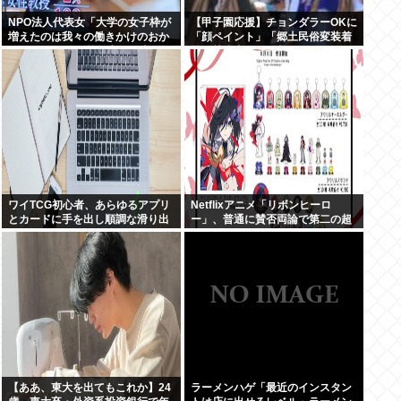
NPO法人代表女「大学の女子枠が
【甲子園応援】チョンダラーOKに
増えたのは我々の働きかけのおか
「顔ペイント」「郷土民俗変装着
げです！」 女子枠提言の張本人が
等」禁止事項から削除 2025年は
見つかる
注意され決勝戦で取りやめに
ワイTCG初心者、あらゆるアプリ
Netflixアニメ「リボンヒーロ
とカードに手を出し順調な滑り出
ー」、普通に賛否両論で第二の超
し
かぐや姫にはなれそうにない
【ああ、東大を出てもこれか】24
ラーメンハゲ「最近のインスタン