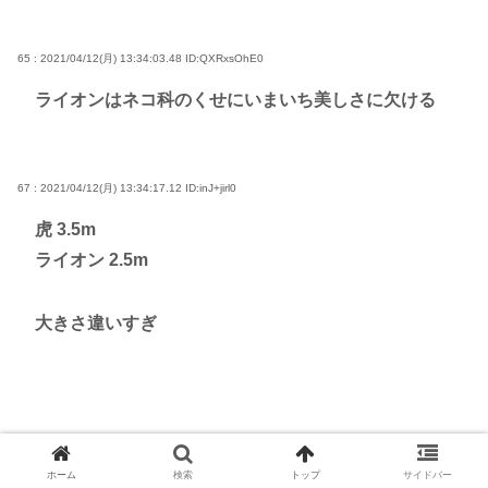
65 : 2021/04/12(月) 13:34:03.48
ID:QXRxsOhE0
ライオンはネコ科のくせにいまいち美しさに欠ける
67 : 2021/04/12(月) 13:34:17.12
ID:inJ+jirl0
虎 3.5m
ライオン 2.5m
大きさ違いすぎ
68 : 2021/04/12(月) 13:34:26.25
ID:OGThaO+H0
ホーム
検索
トップ
サイドバー
カバ最強って何かで見たから