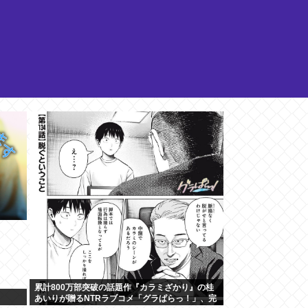
累計800万部突破の話題作『カラミざかり』の桂
あいりが贈るNTRラブコメ「グラぱらっ！」、完