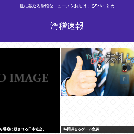
世に蔓延る滑稽なニュースをお届けする5chまとめ
滑稽速報
ら警察に殺される日本社会。
時間潰せるゲーム急募