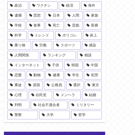
政治
ワクチン
経済
海外
逮捕
思想
日本
人間
家族
学校
食事
死亡
芸能
医療
科学
トレンド
ポリコレ
炎上
乗り物
労働
スポーツ
感染
人間関係
ランキング
相談
インターネット
子供
韓国
中国
恋愛
動物
健康
学生
犯罪
事故
原因
公務員
選択
東京
心理
自民党
メンヘラ
結婚
判明
社会不適合者
ミリタリー
警察
大学
哲学