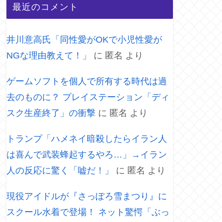
最近のコメント
井川意高氏「同性愛がOKで小児性愛が
NGな理由教えて！」
に
匿名
より
ゲームソフトを個人で所有する時代は過
去のものに？ プレイステーション「ディ
スク生産終了」の衝撃
に
匿名
より
トランプ「ハメネイ暗殺したらイラン人
は喜んで武装蜂起するやろ…」→イラン
人の反応に驚く「嘘だ！」
に
匿名
より
現役アイドルが『さっぽろ雪まつり』に
スクール水着で登場！ ネット驚愕「ぶっ