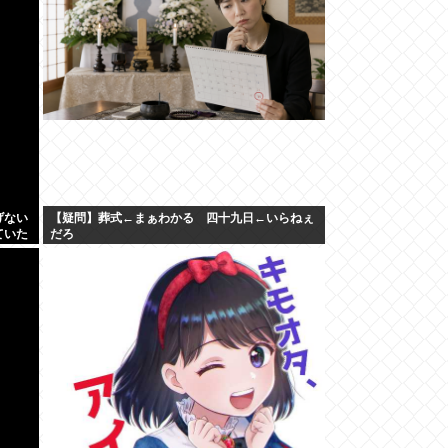
げない
【疑問】葬式←まぁわかる 四十九日←いらねぇ
ていた
だろ