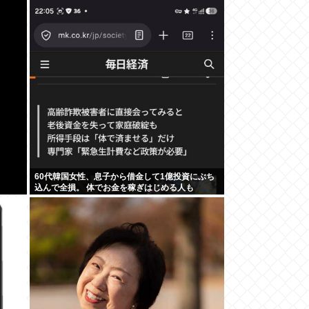
結までラスト2話！！
60代韓国女性、息子から借金して1億投資にぶち
込んで全損。 体でお金を稼ぎはじめる人も