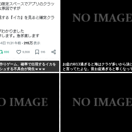
作りゲーム、確率で出現するイカを
お盆の8/13過ぎると海はクラゲ多いから泳
シュする不具合が発生ｗｗｗ
と言ってたよな。昔お盆過ぎると寒くなっ
し