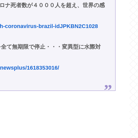
ロナ死者数が４０００人を超え、世界の感
alth-coronavirus-brazil-idJPKBN2C1028
を全て無期限で停止・・・変異型に水際対
gi/newsplus/1618353016/