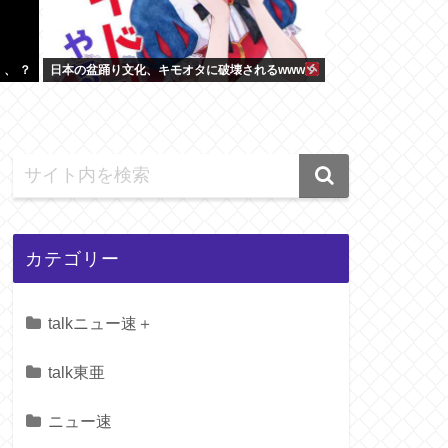
、 ？
日本の盆踊り文化、キモオタに破壊されるwww
カテゴリー
talkニュー速＋
talk東亜
ニュー速