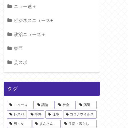
ニュー速＋
ビジネスニュース+
政治ニュース＋
東亜
芸スポ
タグ
ニュース
議論
社会
病気
レスバ
事件
仕事
コロナウイルス
男・女
まんさん
生活・暮らし