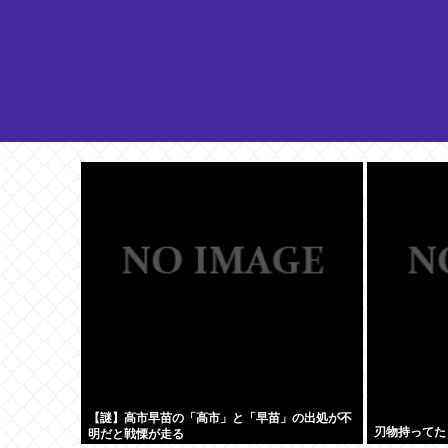
【謎】高市早苗の「高市」と「早苗」の出処が不
刃物持ってた
明だと戦慄が走る