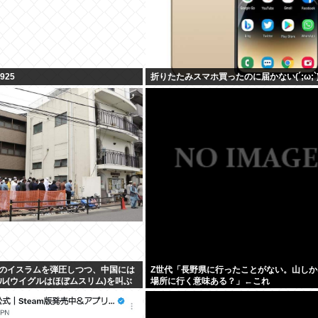
925
折りたたみスマホ買ったのに届かない(´;ω;`
のイスラムを弾圧しつつ、中国には
Z世代「長野県に行ったことがない。山しか
ル(ウイグルはほぼムスリム)を叫ぶ
場所に行く意味ある？」←これ
団になってしまう