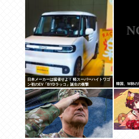
日本メーカーは猛省せよ！ 軽スーパーハイトワゴ
韓国、W杯の
ン初のEV「BYDラッコ」誕生の衝撃