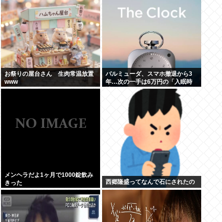
お祭りの屋台さん 生肉常温放置
バルミューダ、スマホ撤退から3
www
年…次の一手は6万円の「入眠時
計」
メンヘラだよ1ヶ月で1000錠飲み
西郷隆盛ってなんで石にされたの
きった