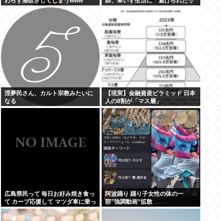
わらず潮吹きしてしまうwww
師、車いす生活に「避けられたリ
スクだった」
淫夢民さん、カルト宗教みたいに
【現実】金融資産ピラミッド 日本
なる
人の8割が「マス層」
広島県民って 毎日お好み焼き食っ
阿波踊り 踊り子女性の体の一
て カープ応援して マツダ車に乗っ
部”強調動画”拡散
てるのかと思ってた。 違うんだな