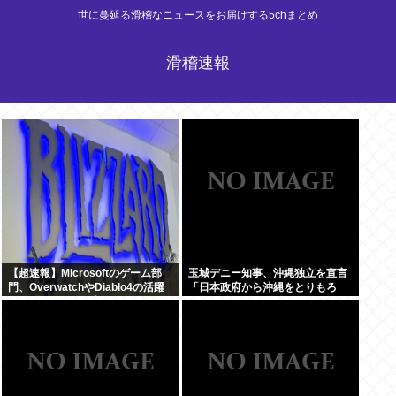
世に蔓延る滑稽なニュースをお届けする5chまとめ
滑稽速報
【超速報】Microsoftのゲーム部
玉城デニー知事、沖縄独立を宣言
門、OverwatchやDiablo4の活躍
「日本政府から沖縄をとりもろ
によりBlizzardが牽引役となる
す！！」