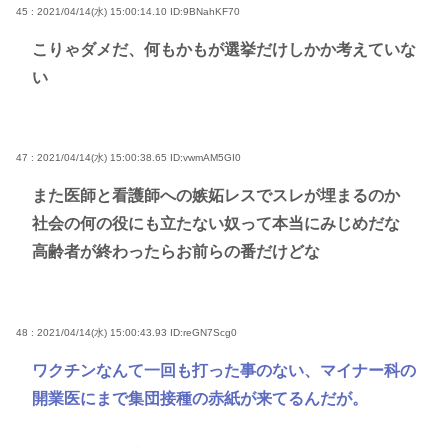
45 : 2021/04/14(水) 15:00:14.10
ID:9BNahKF70
こりゃダメだ、何もかもが選挙だけしかか考えていな
い
47 : 2021/04/14(水) 15:00:38.65
ID:vwmAM5GI0
また医師と看護師への嫉妬レスでスレが埋まるのか
社会の何の役にも立たない奴って本当にみじめだな
高齢者が終わったらお前らの番だけどな
48 : 2021/04/14(水) 15:00:43.93
ID:reGN7Scg0
ワクチンなんて一回も打った事のない、マイナー科の
開業医にまで集団接種の赤紙が来てるんだが。