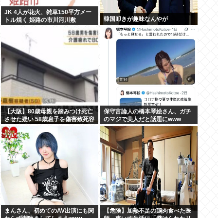
JK 4人が花火、雑草150平方メー
韓国叩きが趣味なんやが
トル焼く 姫路の市川河川敷
【大阪】80歳母親を踏みつけ死亡
保守言論人の橋本琴絵さん、ガチ
させた疑い 58歳息子を傷害致死容
のマジで美人だと話題にwww
疑で逮捕 13~14年前から2人暮ら
し「介護疲れで日常的に暴行して
しまった」 岬町
まんさん、初めてのAV出演にも関
【危険】加熱不足の鶏肉食べた医