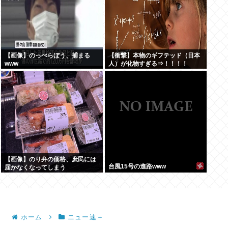
【画像】のっぺらぼう、捕まる
【衝撃】本物のギフテッド（日本
www
人）が化物すぎる⇒！！！！
【画像】のり弁の価格、庶民には
台風15号の進路www
届かなくなってしまう
ホーム
ニュー速＋