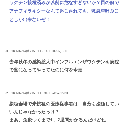
ワクチン接種済みか以前に危なすぎないか？目の前で
アナフィラキシーなんて起こされても、救急車呼ぶこ
としか出来ないぞ！
50 : 2021/04/14(水) 15:01:02.18
ID:I0zUNyBF0
去年秋冬の感染拡大中インフルエンザワクチンを病院
で蜜になってやってたのに何を今更
52 : 2021/04/14(水) 15:01:08.93
ID:nk2nZ0VB0
接種会場で未接種の医療従事者は、自分も接種してい
いんじゃなかったっけ？
まあ、免疫つくまで1、2週間かかるんだけどね