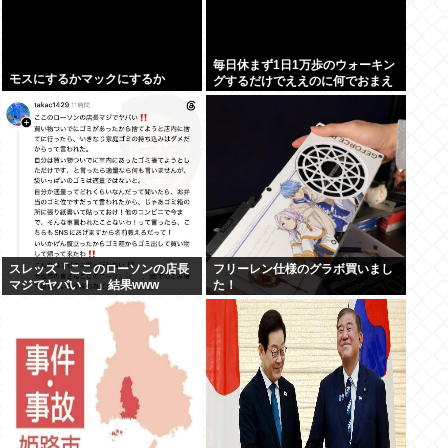
毎日休まず1日1万歩のウォーキン
モスにするかマックにするか
グするだけでええのに何でおまえ
らやらないの？
スレッズ「ここのローソンの店長
フリーレン仕様のグラボ買いまし
マジでヤバい！ 」結果www
た！