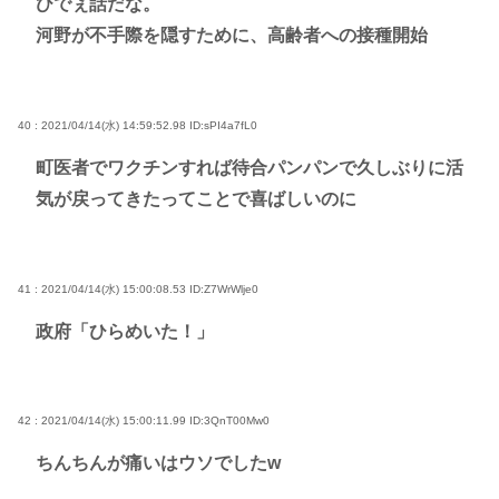
ひでぇ話だな。
河野が不手際を隠すために、高齢者への接種開始
40 : 2021/04/14(水) 14:59:52.98
ID:sPI4a7fL0
町医者でワクチンすれば待合パンパンで久しぶりに活
気が戻ってきたってことで喜ばしいのに
41 : 2021/04/14(水) 15:00:08.53
ID:Z7WrWlje0
政府「ひらめいた！」
42 : 2021/04/14(水) 15:00:11.99
ID:3QnT00Mw0
ちんちんが痛いはウソでしたw