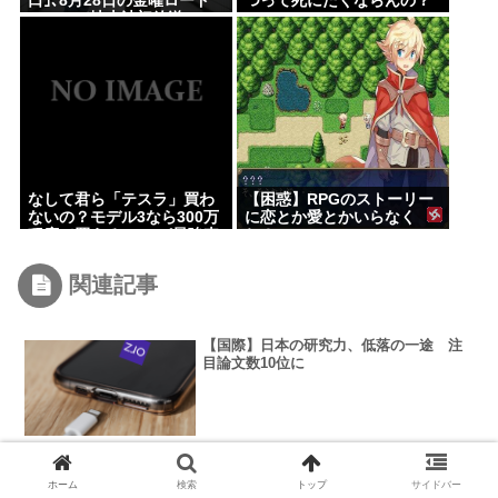
口｣､8月28日の金曜ロード
つって死にたくならんの？
ショーで地上波初放送
なして君ら「テスラ」買わ
【困惑】RPGのストーリー
ないの？モデル3なら300万
に恋とか愛とかいらなく
程度で買える.コスパ最強車
ね？www
がここにあるのに
関連記事
【国際】日本の研究力、低落の一途 注
目論文数10位に
【社会】転職の本当の理由、4割は会社に
ホーム
検索
トップ
サイドバー