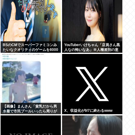
BSのCMでスーパーファミコンみ
YouTuberいけちゃん「店員さん黒
たいなクオリティのゲームを8000
人なの怖いなあ」※人種差別の意
円ぐらいで売ってるでしょ
図はありません
【画像】まんさん「貧乳だから男
X、収益化が9/7に終わるwww
水着で市民プールいったら周りが
コソコソしだしてやばいwww」5
万いいね