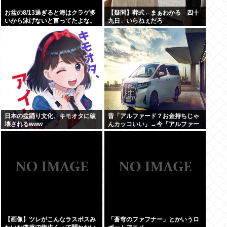
お盆の8/13過ぎると海はクラゲ多
【疑問】葬式←まぁわかる 四十
いから泳げないと言ってたよな。
九日←いらねぇだろ
昔お盆過ぎると寒くなっていたし
日本の盆踊り文化、キモオタに破
昔「アルファード？お金持ちじゃ
壊されるwww
んカッコいい」→今「アルファー
ド？中卒DQN専用イキり残クレカ
ーじゃんwww」
【画像】ツレがこんなラスボスみ
「蒼穹のファフナー」とかいうロ