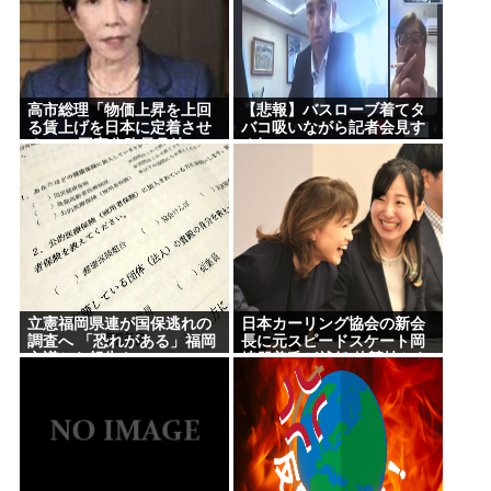
圧力
一番うまい葉っぱがほうれん草という風潮
Powered by livedoor 相互RSS
高市総理「物価上昇を上回
【悲報】バスローブ着てタ
る賃上げを日本に定着させ
バコ吸いながら記者会見す
る」 →国家公務員月給
る奴www
3.51％増へ 地方公務員も追
随する見通し
立憲福岡県連が国保逃れの
日本カーリング協会の新会
調査へ 「恐れがある」福岡
長に元スピードスケート岡
市議から報告も
崎朋美氏が就任 他競技から
異例の起用