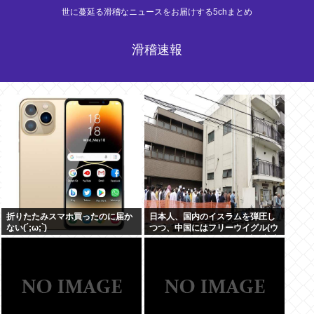
世に蔓延る滑稽なニュースをお届けする5chまとめ
滑稽速報
折りたたみスマホ買ったのに届か
日本人、国内のイスラムを弾圧し
ない(´;ω;`)
つつ、中国にはフリーウイグル(ウ
イグルはほぼムスリム)を叫ぶ意味
不明の集団になってしまう