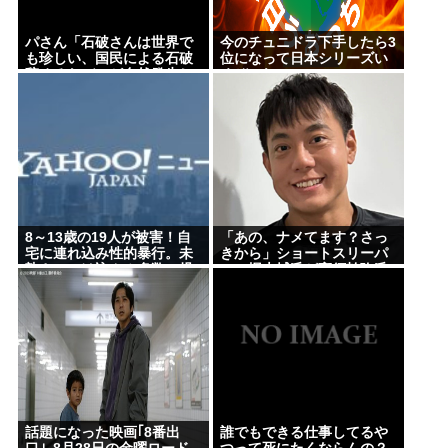
パさん「石破さんは世界で
今のチュニドラ下手したら3
も珍しい、国民による石破
位になって日本シリーズい
辞めるなデモが自然発生し
くぞこれ
た総理大臣です」
8～13歳の19人が被害！自
「あの、ナメてます？さっ
宅に連れ込み性的暴行。未
きから」ショートスリーパ
熟さにつけ込んみ多数の児
ー・堀大輔氏が高須幹弥氏
童を性欲のはけ口した31歳
にブチギレ
の男逮捕
話題になった映画｢8番出
誰でもできる仕事してるや