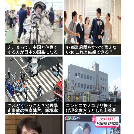
高市総理「物価上昇を上回る賃上げを日本に定着さ
せる」 →国家公務員月給3.51％増へ 地方公務員も追
随する見通し
【悲報】バスローブ着てタバコ吸いながら記者会見
する奴www
え、まって。中国と仲良く
47都道府県をすべて言えな
話題になった映画｢8番出口｣､8月28日の金曜ロードシ
する方が日本の国益になる
い女 これと結婚できる？
のに、なんで普通の日本人
ョーで地上波初放送
さんは中国にずっとケンカ
を売ってるの
誰でもできる仕事してるやつって死にたくならん
の？
なして君ら「テスラ」買わないの？モデル3なら300
万程度で買える.コスパ最強車がここにあるのに
【困惑】RPGのストーリーに恋とか愛とかいらなく
これどういうこと？池袋暴
コンビニでノコギリ振り上
走事故の捜査陣営、飯塚幸
げ現金奪おうとした山並蒼
ね？www
三受刑者を逮捕しなくてい
大(21)逮捕
い理由を考えるために1000
林家パー子、認知症が進行「一人で外出られない」
ページもの法解釈書を読ん
難聴で夫・ペーと「筆談」…自宅全焼から約1年
でた模様…自民議員からも