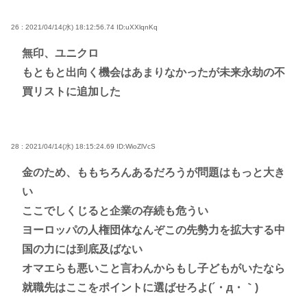
26 : 2021/04/14(水) 18:12:56.74
ID:uXXlqnKq
無印、ユニクロ
もともと出向く機会はあまりなかったが未来永劫の不
買リストに追加した
28 : 2021/04/14(水) 18:15:24.69
ID:WioZlVcS
金のため、ももちろんあるだろうが問題はもっと大き
い
ここでしくじると企業の存続も危うい
ヨーロッパの人権団体なんぞこの先勢力を拡大する中
国の力には到底及ばない
オマエらも悪いこと言わんからもし子どもがいたなら
就職先はここをポイントに選ばせろよ(´・д・｀)