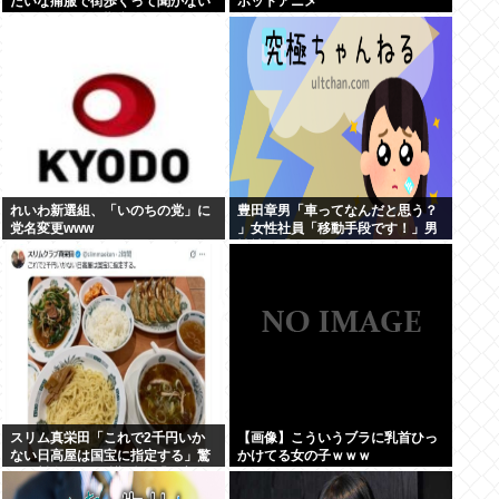
たいな痛服で街歩くって聞かない
ボットアニメ
んやが、ガチで勘弁して欲しい
れいわ新選組、「いのちの党」に
豊田章男「車ってなんだと思う？
党名変更www
」女性社員「移動手段です！」男
性社員「…w」
スリム真栄田「これで2千円いか
【画像】こういうブラに乳首ひっ
ない日高屋は国宝に指定する」驚
かけてる女の子ｗｗｗ
異の料金&量に反響続々「日高屋
恐るべし！」