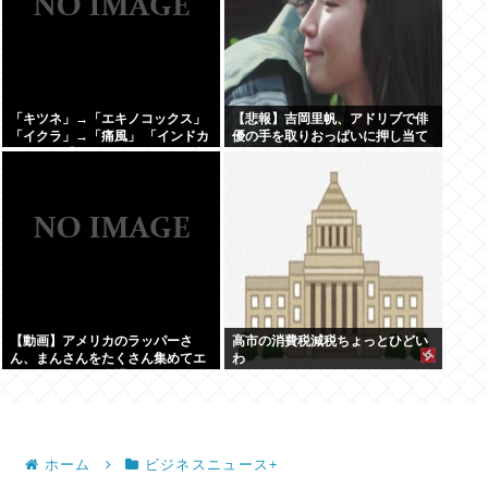
「キツネ」→「エキノコックス」
【悲報】吉岡里帆、アドリブで俳
「イクラ」→「痛風」 「インドカ
優の手を取りおっぱいに押し当て
レー」→「ネパール」みたいな合
る
言葉でしか話せない人いるでし
ょ？
【動画】アメリカのラッパーさ
高市の消費税減税ちょっとひどい
ん、まんさんをたくさん集めてエ
わ
チエチダンスを全裸で踊るMVを撮
ってしまう❤
ホーム
ビジネスニュース+