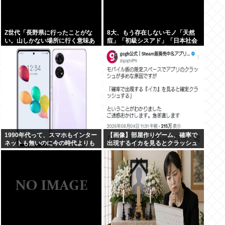
Z世代「長野県に行ったことがな
8大、もう存在しないモノ「天然
い。山しかない場所に行く意味あ
痘」「初級シスアド」「日本社会
る？」←これ
党」「コンパイル」「AmPm」
「ジャスコ」「共立薬科大学」
1990年代って、スマホもインター
【画像】部屋作りゲーム、確率で
ネットも無いのに今の時代よりも
出現するイカを見るとクラッシュ
カッコ良いよな
する不具合が発生ｗｗｗ