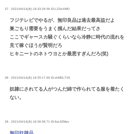
37 : 2021/04/14(水) 18:33:29.58
ID:L2ZtoXMO
フジテレビでやるが、無印良品は過去最高益だよ
巣ごもり需要をうまく掴んだ結果だってさ
ここでギャースカ騒ぐくらいなら冷静に時代の流れを
見て稼ぐほうが賢明だろ
ヒキニートのネトウヨとか最悪すぎんだろ(笑)
38 : 2021/04/14(水) 18:35:17.69
ID:xhMDL7V9
奴隷にされてる人がつんだ綿で作られてる服を着たく
ない。
39 : 2021/04/14(水) 18:36:58.71
ID:6sL9ZMav
無印奴隷品