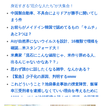
身近すぎる“厄介な人たち”が大集合！
中国製自動車、不具合によりドアが勝手に開いてし
まう件
お前らがメイドイン韓国で認めてるもの 「キムチ」
あと3つは？
AIが自然界にないウイルスを設計、16種類で増殖を
確認…米スタンフォード大！
米農家「流石にこんな値段じゃ、米作り辞める人、
出るんじゃないかなあ？？」
思わず誰かに話したくなる雑学、なんかある？
【緊急】少子化の原因、判明するwww
これどういうこと？池袋暴走事故の捜査陣営、飯塚
幸三受刑者を逮捕しなくていい理由を考えるために
1000ページもの法解釈書を読んでた模様…自民議員
からも圧力