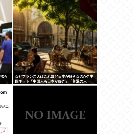
で揺ら
なぜフランス人はこれほど日本が好きなのか? 中
国ネット「中国人も日本が好き」「普通の人
は…」