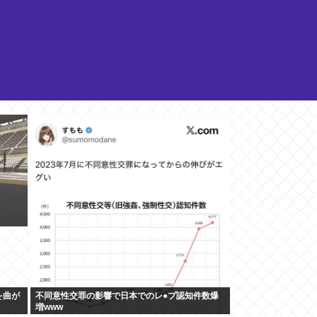
を曲が
不同意性交罪の影響で日本でのレ●プ認知件数爆
増www