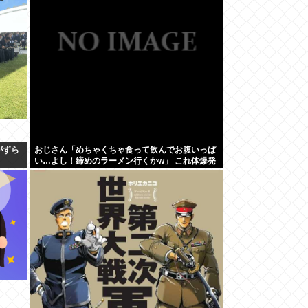
がずら
おじさん「めちゃくちゃ食って飲んでお腹いっぱ
い…よし！締めのラーメン行くかw」 これ体爆発
しないの？