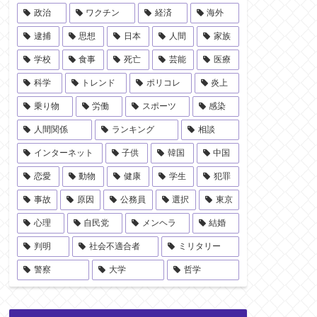
政治
ワクチン
経済
海外
逮捕
思想
日本
人間
家族
学校
食事
死亡
芸能
医療
科学
トレンド
ポリコレ
炎上
乗り物
労働
スポーツ
感染
人間関係
ランキング
相談
インターネット
子供
韓国
中国
恋愛
動物
健康
学生
犯罪
事故
原因
公務員
選択
東京
心理
自民党
メンヘラ
結婚
判明
社会不適合者
ミリタリー
警察
大学
哲学