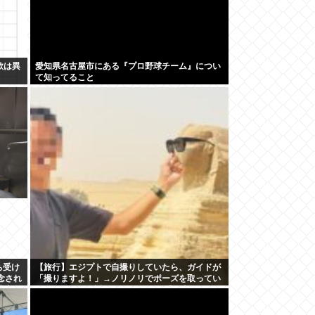
欲は異
愛知県名古屋市にある『プロ野球チーム』につい
て知ってること
ち受け
【旅行】エジプトで自撮りしていたら、ガイドが
念され
「撮りますよ！」→ノリノリでポーズを取ってい
農家離
たら…スマホを返してもらえない 「日本人はカモ
代表かも」「私は6時間で3万円払った」