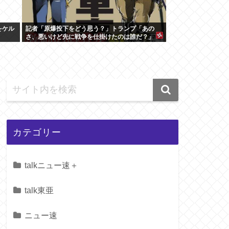
をケル
記者「原爆投下をどう思う？」トランプ「あの
さ、悪いけど先に戦争を仕掛けたのは誰だ？」
カテゴリー
talkニュー速＋
talk東亜
ニュー速