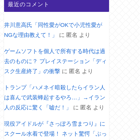
最近のコメント
井川意高氏「同性愛がOKで小児性愛が
NGな理由教えて！」
に
匿名
より
ゲームソフトを個人で所有する時代は過
去のものに？ プレイステーション「ディ
スク生産終了」の衝撃
に
匿名
より
トランプ「ハメネイ暗殺したらイラン人
は喜んで武装蜂起するやろ…」→イラン
人の反応に驚く「嘘だ！」
に
匿名
より
現役アイドルが『さっぽろ雪まつり』に
スクール水着で登場！ ネット驚愕「ぶっ