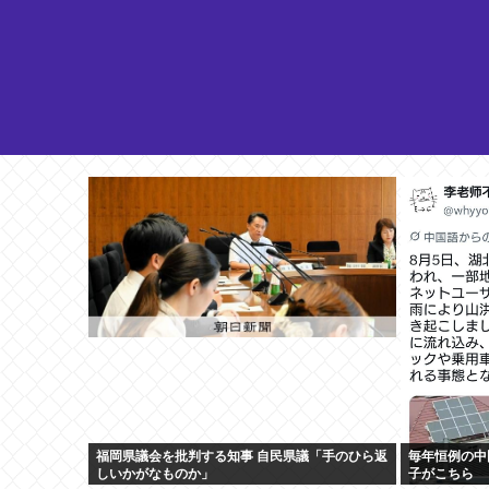
福岡県議会を批判する知事 自民県議「手のひら返
毎年恒例の中
しいかがなものか」
子がこちら