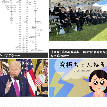
【画像】広島原爆式典、最前列に各党党首
ヤバすぎるwww
りと並ぶwww