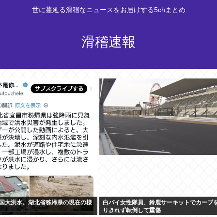
世に蔓延る滑稽なニュースをお届けする5chまとめ
滑稽速報
国大洪水。湖北省秭帰県の現在の様
白バイ女性隊員、鈴鹿サーキットでカーブ
りきれず転倒して重傷