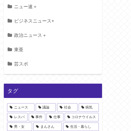
ニュー速＋
ビジネスニュース+
政治ニュース＋
東亜
芸スポ
タグ
ニュース
議論
社会
病気
レスバ
事件
仕事
コロナウイルス
男・女
まんさん
生活・暮らし