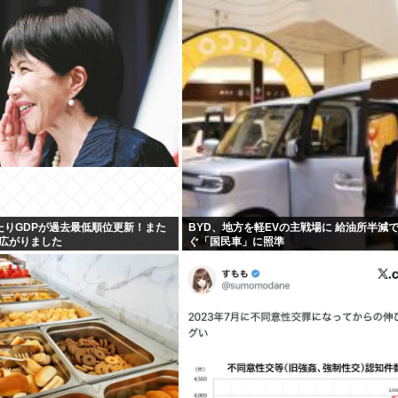
たりGDPが過去最低順位更新！また
BYD、地方を軽EVの主戦場に 給油所半減
広がりました
ぐ「国民車」に照準