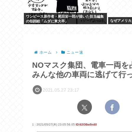
ワンピース原作者・尾田栄一郎が描いた担当編集
なぜアメリカ
の似顔絵「ムダに東大卒」
ホーム
ニュー速
NOマスク集団、電車一両を
みんな他の車両に逃げて行
2021.05.27 23:17
1 : 2021/05/27(木) 23:05:56.05
ID:62OBw9n40