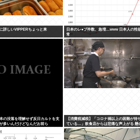
に詳しいVIPPERちょっと来
日本のレ●プ件数、急増…www 日本人の性
常
本の没落を理解せず反日カルトを支
【消費税減税】「コロナ禍以上の困難が待
が多いんだけどなんだお前ら
ている…」飲食店からは悲痛な声上がる 懸
る”外食離れ” 中小農家は収入の減少危惧「
れに拍車が…」