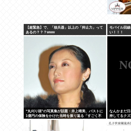
【超緊急】で、「核兵器」以上の「抑止力」って
モバイル回線
あるの？？？www
い！！！
“丸刈り頭”の写真集が話題・井上晴美、バストに
なんかまだ日
1億円の保険をかけた当時を振り返る「すごく不
持してるクズ
思議な感覚」