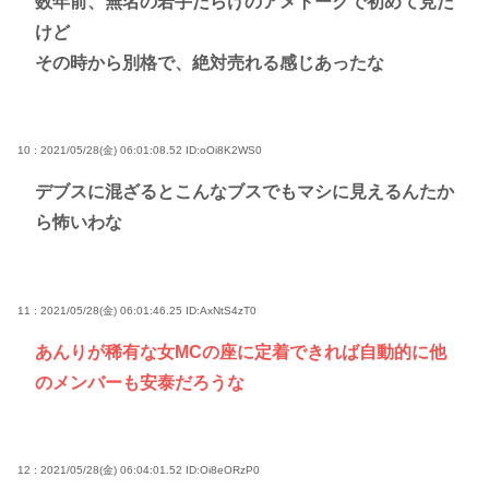
数年前、無名の若手だらけのアメトークで初めて見た
けど
その時から別格で、絶対売れる感じあったな
10 : 2021/05/28(金) 06:01:08.52
ID:oOi8K2WS0
デブスに混ざるとこんなブスでもマシに見えるんたか
ら怖いわな
11 : 2021/05/28(金) 06:01:46.25
ID:AxNtS4zT0
あんりが稀有な女MCの座に定着できれば自動的に他
のメンバーも安泰だろうな
12 : 2021/05/28(金) 06:04:01.52
ID:Oi8eORzP0