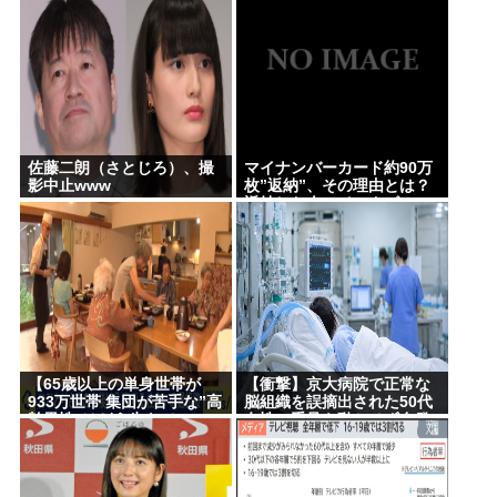
誤って脳幹を摘出された女性､重篤な植物状態だが､
「早く持ち主見つかって」
意識は正常で何かを思考していると判明
【訃報】外国人さんにまだバレてないガチで美味い
日本の食べ物www
【悲報】コメ卸大手さん、営業利益83％減 高値で
買い込んだ米が売れず「損切り祭り」開幕へ
佐藤二朗（さとじろ）、撮
マイナンバーカード約90万
影中止www
枚”返納”、その理由とは？
【画像】男の一人暮らし部屋、結局このあたりが最
返納した人にインタビュー
強www
Powered by livedoor 相互RSS
【65歳以上の単身世帯が
【衝撃】京大病院で正常な
933万世帯 集団が苦手な”高
脳組織を誤摘出された50代
齢男性”はどう生きてい
女性、手足も動かせず自発
く？】孤独死のリスクも…
呼吸もできない重篤状態
専門家 「8日以上見つから
に…「意識はある」
ないのも圧倒的に男性」