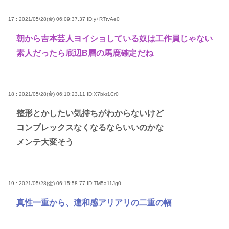
17 : 2021/05/28(金) 06:09:37.37
ID:y+RTtvAe0
朝から吉本芸人ヨイショしている奴は工作員じゃない
素人だったら底辺B層の馬鹿確定だね
18 : 2021/05/28(金) 06:10:23.11
ID:X7bkr1Cr0
整形とかしたい気持ちがわからないけど
コンプレックスなくなるならいいのかな
メンテ大変そう
19 : 2021/05/28(金) 06:15:58.77
ID:TM5a11Jg0
真性一重から、違和感アリアリの二重の幅