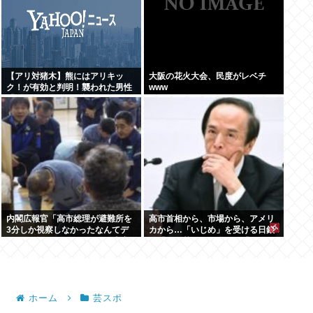
【アリ対猪木】熊にはアリキッ
大阪の花火大会、民度がレベチ
ク！が有効と判明！襲われた男性
www
「アリキックで追っ払った」
内閣広報官「高市総理が避難所を
高市首相から、市場から、アメリ
3分しか視察しなかったなんてデ
カから…「いじめ」を受ける日銀
マ！50分いたぞ 」 →しかし事実
が「四面楚歌」を脱する「たった
上の視察は数分で正解
1つの正しい方法」とは何か
ホーム
芸スポ