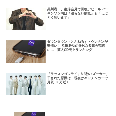
美川憲一、復帰会見で回復アピール パー
キンソン病は「治らない病気」も「しぶ
とく歌います」
ダウンタウン・とんねるず・ウンナンが
勢揃い！ 浜田雅功の微妙な反応が話題
に… 芸人CD売上ランキング
「ラッスンゴレライ」8.6秒バズーカー、
干された原因は 現在はキッチンカーで
月収100万近く