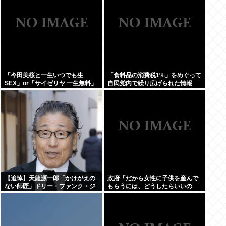
「今田美桜と一生いつでも生
「食料品の消費税1%」をめぐって
SEX」or「サイゼリヤ 一生無料」
自民党内で繰り広げられた情報
www
戦…！ウソまで飛び交った密室会
議の発言
【追悼】天龍源一郎「かけがえの
政府「だから女性に子供を産んで
ない師匠」ドリー・ファンク・ジ
もらうには、どうしたらいいの
ュニアさん追悼
よ;;」