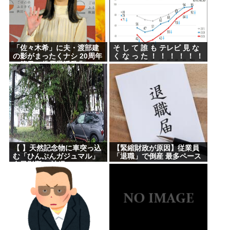
「佐々木希」に夫・渡部建
そ し て 誰 も テレビ 見 な
の影がまったくナシ 20周年
く な っ た ！ ！ ！ ！ ！ ！
の節目に俳優業活発化への
舞台裏
【 】天然記念物に車突っ込
【緊縮財政が原因】従業員
む「ひんぷんガジュマル」
「退職」で倒産 最多ペース
台風影響か 沖縄