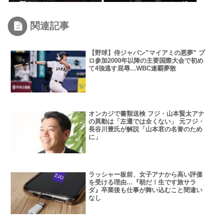
に響く
ファンク・ジュニアさん追
悼
関連記事
【野球】侍ジャパン”マイアミの悪夢” プ
ロ参加2000年以降の主要国際大会で初め
て4強逃す屈辱…WBC連覇夢散
オンカジで書類送検 フジ・山本賢太アナ
の異動は「左遷では全くない」 元フジ・
長谷川豊氏が解説「山本君の名誉のため
に」
ラッシャー板前、女子アナから高い評価
を受ける理由…『朝だ！生です旅サラ
ダ』卒業後も仕事が舞い込むこと間違い
なし