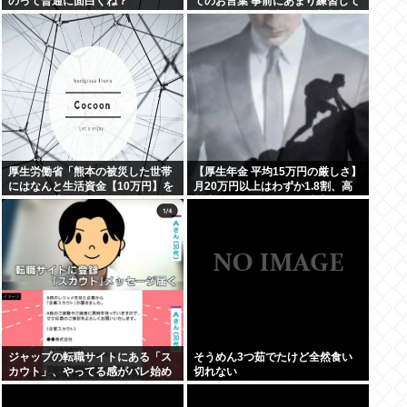
のって普通に面白くね？
てのお言葉 事前にあまり練習して
ないっぽい。滑舌悪いし大丈夫な
の
厚生労働省「熊本の被災した世帯
【厚生年金 平均15万円の厳しさ】
にはなんと生活資金【10万円】を
月20万円以上はわずか1.8割、高
無利子で貸してあげます」
齢夫婦は毎月4.2万円の赤字に
ジャップの転職サイトにある「ス
そうめん3つ茹でたけど全然食い
カウト」、やってる感がバレ始め
切れない
るwww