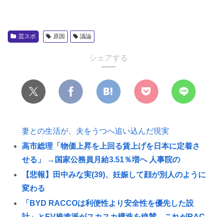
芸スポ
原因
議論
シェアする
妻との生活が、夫をうつへ追い込んだ現実
高市総理「物価上昇を上回る賃上げを日本に定着さ
せる」 →国家公務員月給3.51％増へ 人事院の
【悲報】田中みな実(39)、妊娠して顔が別人のように
変わる
「BYD RACCOは利便性より安全性を優先した設
計」とEV推進派がスカスカ構造を絶賛、これがRAC