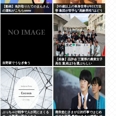
【動画】免許取りたてのまんさん
【65歳以上の単身世帯が933万世
の運転がこちらwww
帯 集団が苦手な”高齢男性”はどう
生きていく？】孤独死のリスク
も…専門家 「8日以上見つからな
いのも圧倒的に男性」
【画像】品評会 三重県の農業女子
吉野家でうなぎ食う
高生 童貞は3を選ぶらしい
ぶっちゃけ戦争で人が死にまくる
廃帝悠仁さまが公的行事ではじめ