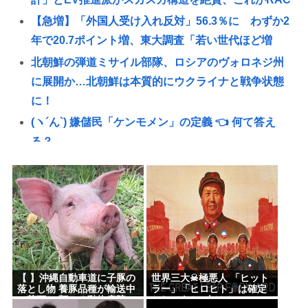
【急増】「外国人受け入れ反対」56.3％に わずか2
年で20.7ポイント増、東大調査「若い世代ほど増
北朝鮮の弾道ミサイル部隊、ロシアのヴォロネジ州
に展開か…北朝鮮は本質的にウクライナと戦争状態
に！
(ヽ´ん`) 嫌儲民「ケンモメン」の定義 👈 何て答え
る？
1.7kmの間何度も何度も 煽り追突
スマ●コ、石破岸田ってなんでにあんなに叩かれた
の？自民党の政治家だし普通に保守じゃん
ボロい安い車って最強じゃね？
【朗報】 国交省「『四国新幹線』と『東九州新幹
線』、ガチで検討するわ。ガチのマジ」
【 】沖縄自動車道に子豚の
世界三大☠極悪人 「ヒット
グリーンコーラ？！
落とし物 養豚品種が輸送中
ラー」「ヒロヒト」は確定
に落下か 預かる動物病院
としてあと1人は？