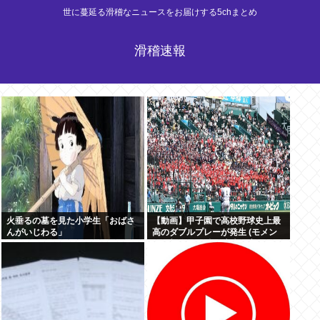
世に蔓延る滑稽なニュースをお届けする5chまとめ
滑稽速報
火垂るの墓を見た小学生「おばさ
【動画】甲子園で高校野球史上最
んがいじわる」
高のダブルプレーが発生 (モメン
らの想像の25倍は史上最高)これも
うプロ野球超えてるだろ…