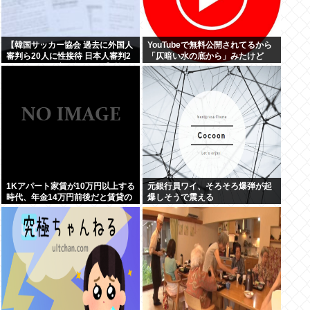
【韓国サッカー協会 過去に外国人
YouTubeで無料公開されてるから
審判ら20人に性接待 日本人審判2
「仄暗い水の底から」みたけど
人も含む…一度も負けなし】韓国
でサッカーファンや国民から怒り
と失望の声
1Kアパート家賃が10万円以上する
元銀行員ワイ、そろそろ爆弾が起
時代、年金14万円前後だと賃貸の
爆しそうで震える
人は無理じゃね？