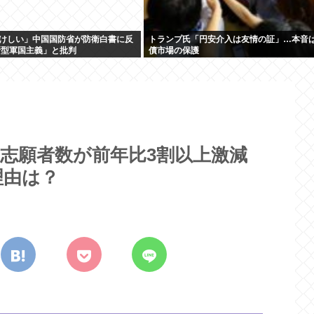
けしい」中国国防省が防衛白書に反
トランプ氏「円安介入は友情の証」…本音
新型軍国主義」と批判
債市場の保護
の志願者数が前年比3割以上激減
理由は？