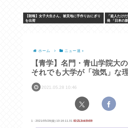
【朗報】女子大生さん、被災地に手作りおにぎり
「盗人たけだ
を出荷
発 「日本の
ホーム
ニュー速＋
【青学】名門・青山学院大
それでも大学が「強気」な
2021.05.28 10:46
1 : 2021/05/28(金) 10:16:11.01
ID:ZL3nk5h59