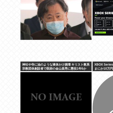
したトラブル
神社や寺に油のような液体かけ損壊 キリスト教系
XBOX Ser
宗教団体創設者で医師の金山昌秀に懲役1年6か
まにか10万
月、執行猶予3年の判決