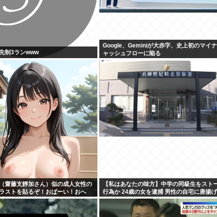
Google、Geminiが大赤字、史上初のマイ
先制3ランwww
ャッシュフローに陥る
（齋藤支靜加さん）似の成人女性の
【私はあなたの味方】中学の同級生をスト
イラストを貼るぞ！おぱーい！おへ
行為か 24歳の女を逮捕 男性の自宅に唐揚
【秋田県出身】
庫本など繰り返し届ける / 兵庫県