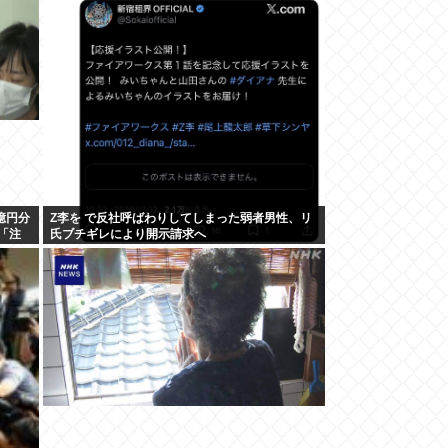
億円分
Z李を で反社呼ばわりしてしまった弱者男性、リ
「注
氏ブチギレにより開示請求へ