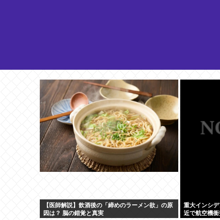
【医師解説】飲酒後の「締めのラーメン欲」の原
重大インシデ
因は？ 脳の錯覚と真実
近で航空機衝