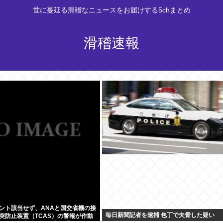
世に蔓延る滑稽なニュースをお届けする5chまとめ
滑稽速報
ント該当せず、ANAと国交省機の接
毎日新聞記者を逮捕 包丁で夫脅した疑い
突防止装置（TCAS）の警報が作動