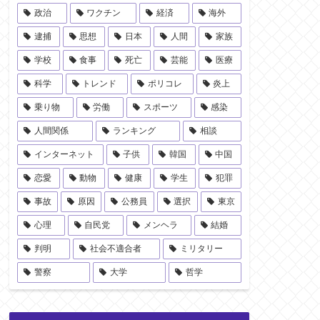
政治
ワクチン
経済
海外
逮捕
思想
日本
人間
家族
学校
食事
死亡
芸能
医療
科学
トレンド
ポリコレ
炎上
乗り物
労働
スポーツ
感染
人間関係
ランキング
相談
インターネット
子供
韓国
中国
恋愛
動物
健康
学生
犯罪
事故
原因
公務員
選択
東京
心理
自民党
メンヘラ
結婚
判明
社会不適合者
ミリタリー
警察
大学
哲学