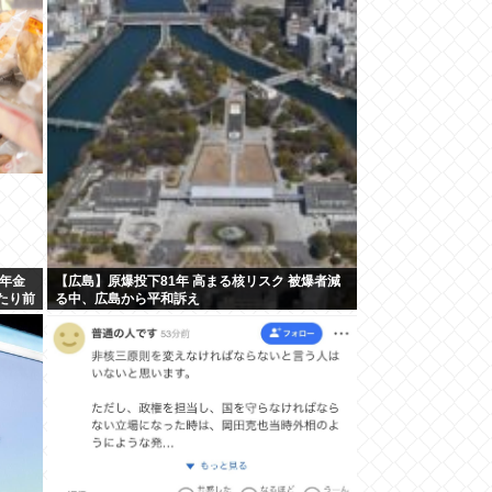
年金
【広島】原爆投下81年 高まる核リスク 被爆者減
たり前
る中、広島から平和訴え
む」