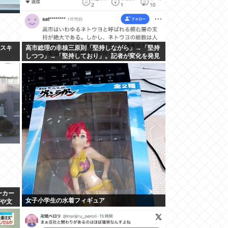
ナスキ
高市総理の非核三原則「堅持しながら」→「堅持
しつつ」→「堅持しており」。記者が変化を発見
し追及
ーカー
女子小学生の水着フィギュア
げや文