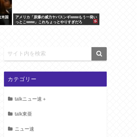
は米国
アメリカ「原爆の威力ヤバスンギwwwもう一発い
っとこwww」これちょっとやりすぎだろ
カテゴリー
talkニュー速＋
talk東亜
ニュー速