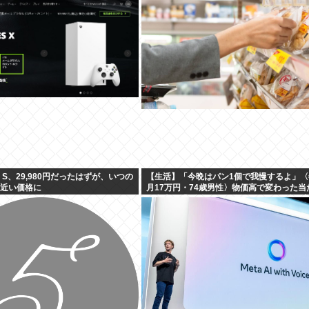
、羽田空港沖、全日空に通知
ies S、29,980円だったはずが、いつの
【生活】「今晩はパン1個で我慢するよ」〈
円近い価格に
月17万円・74歳男性〉物価高で変わった当
の食卓…「1食抜けば、数百円は使わずに済