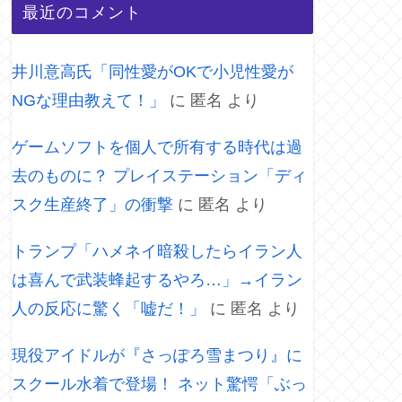
最近のコメント
井川意高氏「同性愛がOKで小児性愛が
NGな理由教えて！」
に
匿名
より
ゲームソフトを個人で所有する時代は過
去のものに？ プレイステーション「ディ
スク生産終了」の衝撃
に
匿名
より
トランプ「ハメネイ暗殺したらイラン人
は喜んで武装蜂起するやろ…」→イラン
人の反応に驚く「嘘だ！」
に
匿名
より
現役アイドルが『さっぽろ雪まつり』に
スクール水着で登場！ ネット驚愕「ぶっ