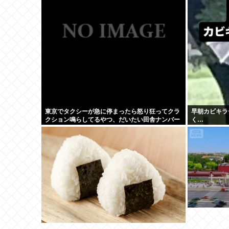
東京でタクシーが急に停まったら怒り狂ってクラ
早朝カビキラ
クション鳴らしてるやつ、だいたい田舎ナンバー
く…
www