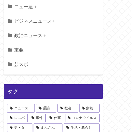
ニュー速＋
ビジネスニュース+
政治ニュース＋
東亜
芸スポ
タグ
ニュース
議論
社会
病気
レスバ
事件
仕事
コロナウイルス
男・女
まんさん
生活・暮らし