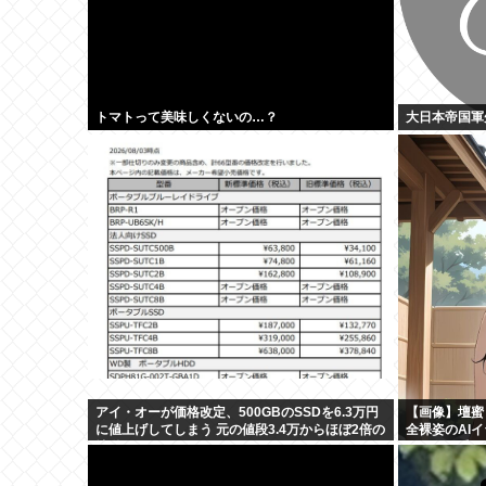
トマトって美味しくないの…？
大日本帝国軍
アイ・オーが価格改定、500GBのSSDを6.3万円
【画像】壇蜜
に値上げしてしまう 元の値段3.4万からほぼ2倍の
全裸姿のAI
地獄へ
そ！マン毛！