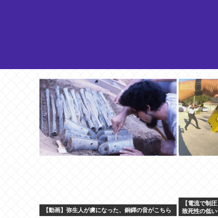
【電流で制圧
【動画】弥生人が虜になった、銅鐸の音がこちら
致死性の低い