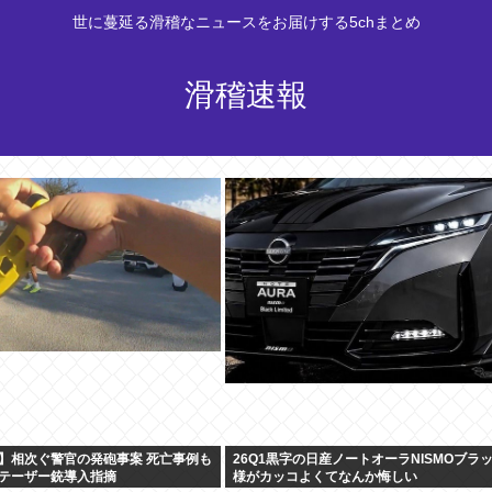
世に蔓延る滑稽なニュースをお届けする5chまとめ
滑稽速報
】相次ぐ警官の発砲事案 死亡事例も
26Q1黒字の日産ノートオーラNISMOブラ
テーザー銃導入指摘
様がカッコよくてなんか悔しい