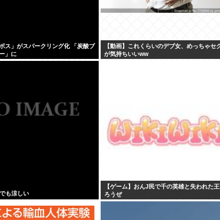
ボス」がスパークリング化 「炭酸ブ
【動画】これくらいのデブ女、めっちゃセ
ー」に
が気持ちいいww
【ゲーム】おんJ民で千の英雄と失われた王
』でも涼しい
ろうぜ