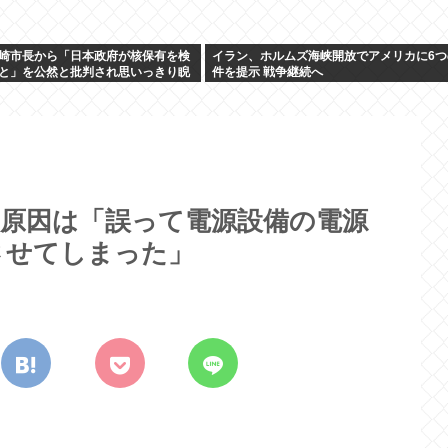
崎市長から「日本政府が核保有を検
イラン、ホルムズ海峡開放でアメリカに6つ
と」を公然と批判され思いっきり睨
件を提示 戦争継続へ
の原因は「誤って電源設備の電源
させてしまった」