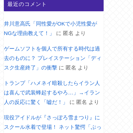
最近のコメント
井川意高氏「同性愛がOKで小児性愛が
NGな理由教えて！」
に
匿名
より
ゲームソフトを個人で所有する時代は過
去のものに？ プレイステーション「ディ
スク生産終了」の衝撃
に
匿名
より
トランプ「ハメネイ暗殺したらイラン人
は喜んで武装蜂起するやろ…」→イラン
人の反応に驚く「嘘だ！」
に
匿名
より
現役アイドルが『さっぽろ雪まつり』に
スクール水着で登場！ ネット驚愕「ぶっ