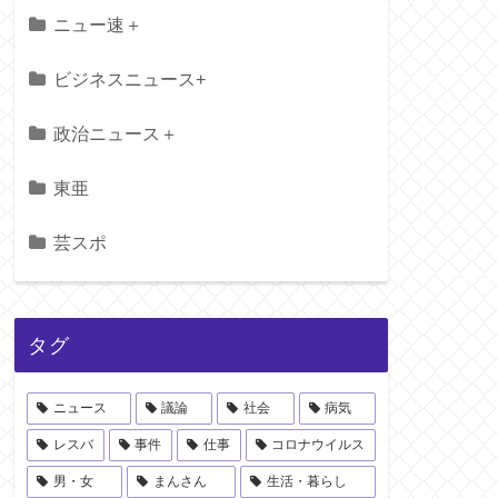
ニュー速＋
ビジネスニュース+
政治ニュース＋
東亜
芸スポ
タグ
ニュース
議論
社会
病気
レスバ
事件
仕事
コロナウイルス
男・女
まんさん
生活・暮らし