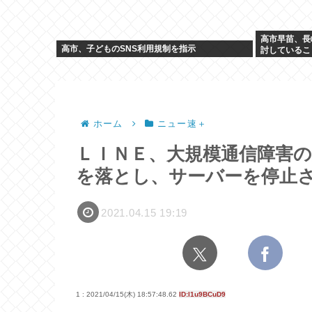
高市早苗、長
高市、子どものSNS利用規制を指示
討しているこ
みつける
ホーム
ニュー速＋
ＬＩＮＥ、大規模通信障害
を落とし、サーバーを停止
2021.04.15 19:19
1 : 2021/04/15(木) 18:57:48.62
ID:l1u9BCuD9