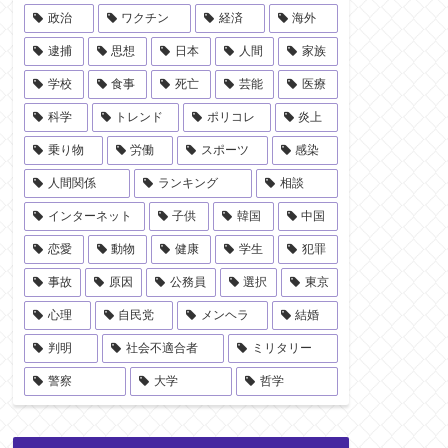
政治
ワクチン
経済
海外
逮捕
思想
日本
人間
家族
学校
食事
死亡
芸能
医療
科学
トレンド
ポリコレ
炎上
乗り物
労働
スポーツ
感染
人間関係
ランキング
相談
インターネット
子供
韓国
中国
恋愛
動物
健康
学生
犯罪
事故
原因
公務員
選択
東京
心理
自民党
メンヘラ
結婚
判明
社会不適合者
ミリタリー
警察
大学
哲学