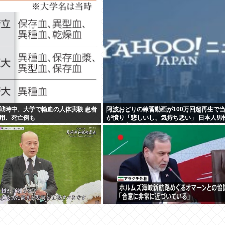
戦時中、大学で輸血の人体実験 患者
阿波おどりの練習動画が100万回超再生で
用、死亡例も
が憤り「悲しいし、気持ち悪い」 日本人男
欲は異常