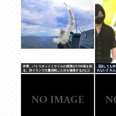
米軍、パトリオットミサイルの残弾が1700発を切
【話しても何
る。対イランで大量消耗した分を補填するのに2
れない】大人
年以上かかる模様。