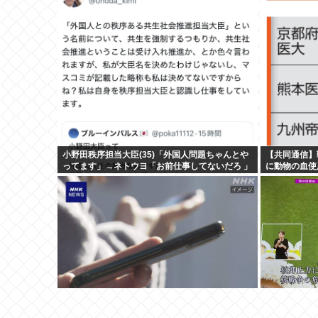
小野田秩序担当大臣(35)「外国人問題ちゃんとや
【共同通信】
ってます」→ネトウヨ「お前仕事してないだろ 」
に動物の血使
→炎上www