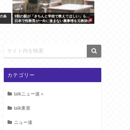
の条
9割の親が「きちんと学校で教えてほしい」も…
日本で性教育が一向に進まない裏事情を元教師が
指摘
カテゴリー
talkニュー速＋
talk東亜
ニュー速