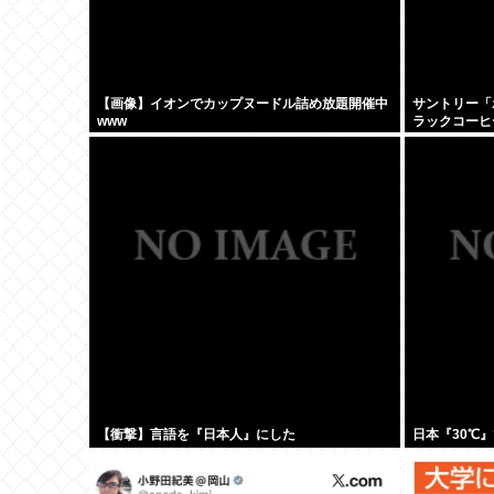
【画像】イオンでカップヌードル詰め放題開催中
サントリー「
www
ラックコーヒ
【衝撃】言語を『日本人』にした
日本『30℃