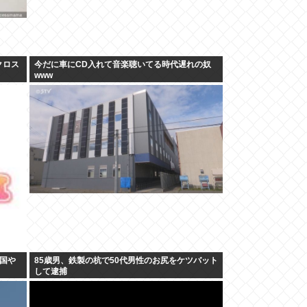
クロス
今だに車にCD入れて音楽聴いてる時代遅れの奴
www
国や
85歳男、鉄製の杭で50代男性のお尻をケツバット
して逮捕