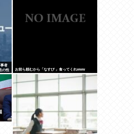
当事者
お前ら頼むから「なすび 」食ってくれwww
性の性