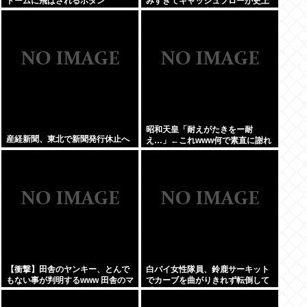
ドームに飛ばされるボタン
みすぎてキャッシュフローが史上
初のマイナス。売却か保有で内ゲ
バ始まる
昭和天皇「耐えがたきをー耐
産経新聞、東北で新聞発行休止へ
え…」←これwww何で素直に謝れ
ねーの？？！？
【衝撃】田舎のヤンキー、とんで
白バイ女性隊員、鈴鹿サーキット
もない事が判明するwww 田舎のマ
でカーブを曲がりきれず転倒して
イルドヤンキーって何であんなに
重傷
金あるの？もしかして…