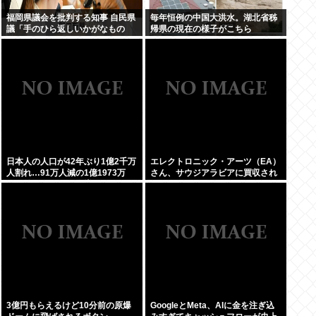
福岡県議会を批判する知事 自民県
毎年恒例の中国大洪水。湖北省秭
議「手のひら返しいかがなもの
帰県の現在の様子がこちら
か」
日本人の人口が42年ぶり1億2千万
エレクトロニック・アーツ（EA）
人割れ…91万人減の1億1973万
さん、サウジアラビアに買収され
人、外国人は35万人増
てしまう。これはハラールゲーム
爆誕か
3億円もらえるけど10分前の原爆
GoogleとMeta、AIに金を注ぎ込