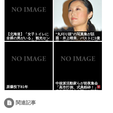
【北海道】「女子トイレに
“丸刈り頭”の写真集が話
全裸の男がいる」 観光セン
題・井上晴美、バストに1億
ターのトイレに侵入した男
円の保険をかけた当時を振
（49）を逮捕
り返る「すごく不思議な感
覚」
中核派活動家らが前夜集会
原爆投下81年
「高市打倒、式典粉砕！」
広島平和記念公園から隊列
組みデモ行進
関連記事