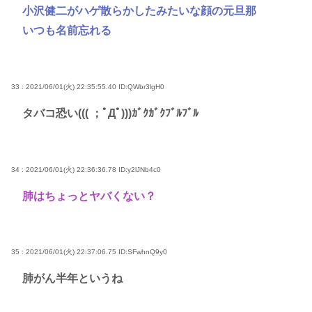
小沢健二がハゲ散らかしたみたいな顔の元旦那
いつも名前忘れる
33 : 2021/06/01(火) 22:35:55.40
ID:QWbr3lgH0
タバコ恐い((( ；ﾟДﾟ)))ｶﾞｸｶﾞｸﾌﾞﾙﾌﾞﾙ
34 : 2021/06/01(火) 22:36:36.78
ID:y2lJNb4c0
肺はちょっとヤバくない？
35 : 2021/06/01(火) 22:37:06.75
ID:SFwhnQ9y0
肺がん半年というね