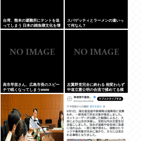
台湾、熊本の避難所にテントを送
スパゲッティとラーメンの違いっ
ってしまう 日本の雑魚寝文化を壊
て何なん？
すな！
高市早苗さん、広島市長のスピー
左翼野党完全に終わる 相変わらず
チで眠くなってしまうwww
中道立憲公明の合流で揉めてる模
様