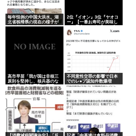
【悲報】プーチン「あえて申し上げます。 助けてく
ださい。」
毎年恒例の中国大洪水。湖
2位『イオン』3位『ヤオコ
北省秭帰県の現在の様子が
ー』【一番お寿司が美味し
【画像】松本人志さん、大勢の若いファンに囲まれ
こちら
いと思うスーパー】300名
が選ぶ1位に
てご満悦
ジャップランド、フェミニストのレ●プ定義変更でレ
●プ認知件数爆増www
Powered by livedoor 相互RSS
高市早苗「我が国は非核三
不同意性交罪の影響で日本
原則を堅持し、核兵器のな
でのレ●プ認知件数爆増
い世界と恒久平和の実現に
www
向けて力を尽くことをお誓
いする 」
【消費減税閣議決定】「反
記者「中革連は食料品消費