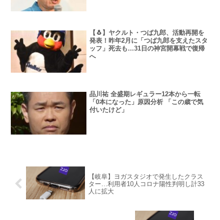
【🐧】ヤクルト・つば九郎、活動再開を
発表！昨年2月に「つば九郎を支えたスタ
ッフ」死去も…31日の神宮開幕戦で復帰
へ
品川祐 全盛期レギュラー12本から一転
「0本になった」原因分析 「この歳で気
付いたけど」
【岐阜】ヨガスタジオで発生したクラス
ター…利用者10人コロナ陽性判明し計33
人に拡大