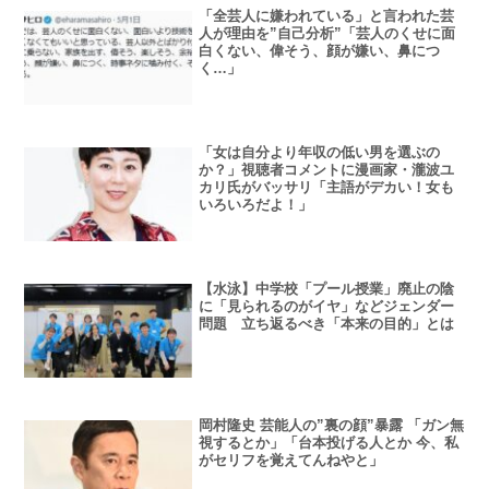
「全芸人に嫌われている」と言われた芸
人が理由を”自己分析”「芸人のくせに面
白くない、偉そう、顔が嫌い、鼻につ
く…」
「女は自分より年収の低い男を選ぶの
か？」視聴者コメントに漫画家・瀧波ユ
カリ氏がバッサリ「主語がデカい！女も
いろいろだよ！」
【水泳】中学校「プール授業」廃止の陰
に「見られるのがイヤ」などジェンダー
問題 立ち返るべき「本来の目的」とは
岡村隆史 芸能人の”裏の顔”暴露 「ガン無
視するとか」「台本投げる人とか 今、私
がセリフを覚えてんねやと」