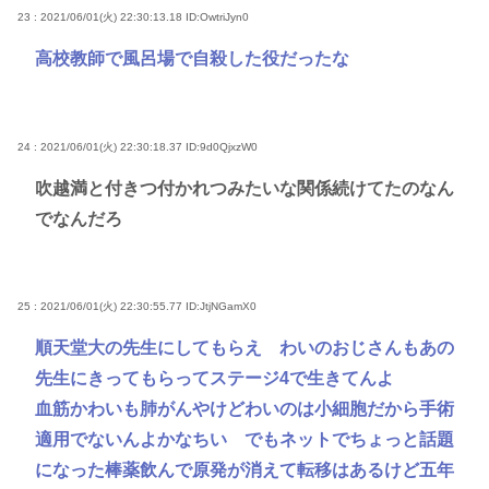
23 : 2021/06/01(火) 22:30:13.18
ID:OwtriJyn0
高校教師で風呂場で自殺した役だったな
24 : 2021/06/01(火) 22:30:18.37
ID:9d0QjxzW0
吹越満と付きつ付かれつみたいな関係続けてたのなん
でなんだろ
25 : 2021/06/01(火) 22:30:55.77
ID:JtjNGamX0
順天堂大の先生にしてもらえ わいのおじさんもあの
先生にきってもらってステージ4で生きてんよ
血筋かわいも肺がんやけどわいのは小細胞だから手術
適用でないんよかなちい でもネットでちょっと話題
になった棒薬飲んで原発が消えて転移はあるけど五年