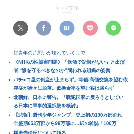
シェアする
好青年の片思いが壊れていくまで
《NHKの性被害問題》「飲酒で記憶がない」と出演
者 “誰を守るべきなのか”問われる組織の姿勢
パチ●コ屋の倒産が止まらず。等価/高価交換を望む依
存症が徐々に脱落。低換金率を望む客は戻らず
北朝鮮、日本に警告。「戦犯国家に戻ろうとしてい
る日本に軍事的選択肢を検討」
【悲報】週刊少年ジャンプ、史上初の100万部割れ
全盛期653万部から98万部に…紙の雑誌「100万
播磨赤松氏について語る