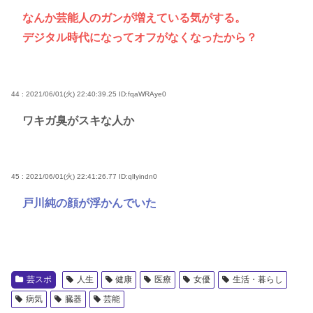
なんか芸能人のガンが増えている気がする。
デジタル時代になってオフがなくなったから？
44 : 2021/06/01(火) 22:40:39.25
ID:fqaWRAye0
ワキガ臭がスキな人か
45 : 2021/06/01(火) 22:41:26.77
ID:qlIyindn0
戸川純の顔が浮かんでいた
芸スポ
人生
健康
医療
女優
生活・暮らし
病気
臓器
芸能