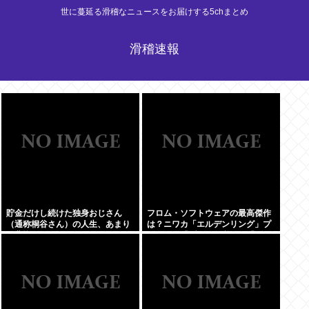
世に蔓延る滑稽なニュースをお届けする5chまとめ
滑稽速報
貯金だけし続けた独身おじさん
フロム・ソフトウェアの最高傑作
（通称桐谷さん）の人生、あまり
は？ニワカ「エルデンリング」プ
に悲惨すぎるwww
レステ厨「ブラボ」逆張り「ダク
ソ2」玄人ワイ「…」