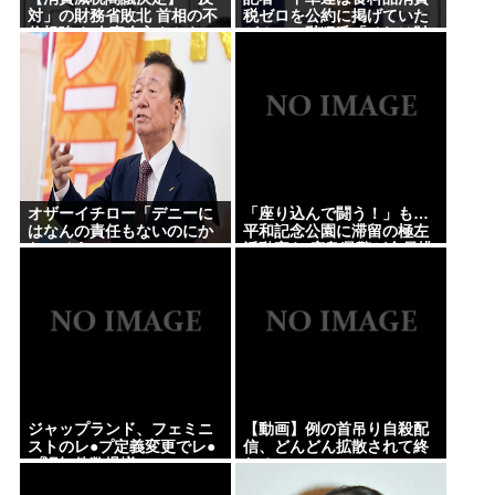
対」の財務省敗北 首相の不
税ゼロを公約に掲げていた
信根強く 人事介入をちらつ
が？」→階猛氏「それは財
かされ…
源確保という条件付き」
オザーイチロー「デニーに
「座り込んで闘う！」も…
はなんの責任もないのにか
平和記念公園に滞留の極左
わいそう…」
活動家ら 広島県警が全員排
除、6日朝
ジャップランド、フェミニ
【動画】例の首吊り自殺配
ストのレ●プ定義変更でレ●
信、どんどん拡散されて終
プ認知件数爆増www
わるwww