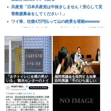
共産党「日本共産党は中抜きしません！安心して災
害救援募金をしてください！」
ワイ将、往復4万円払って山の絶景を堪能wwwww
コロナ禍以上 飲食店からは悲痛な声上がる 消費税率
1%の基本方針を決定も…懸念される”外食離れ”
2位『イオン』3位『ヤオコー』【一番お寿司が美味
しいと思うスーパー】300名が選ぶ1位に
【ＬＰＧ】「イオンモール熊本」爆発の原因は漏れ
た液化石油ガスか…経産省、全国の大規模施設でガ
ス供給設備の点検要請
「女子トイレに全裸の男が
福岡県議会を批判する知事
【画像】広島市長のスピーチを聞いてる時の高市早
いる」 観光センターのトイ
自民県議「手のひら返しい
レに侵入した男（49）を逮
かがなものか」
苗の顔www
捕 北海道
記者「中革連は食料品消費税ゼロを公約に掲げてい
たが？」→階猛氏「それは財源確保という条件付
き」