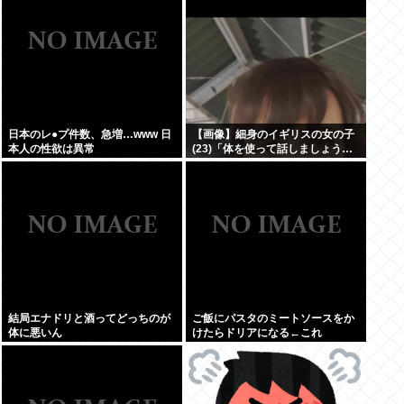
日本のレ●プ件数、急増…www 日
【画像】細身のイギリスの女の子
本人の性欲は異常
(23)「体を使って話しましょう…
結局エナドリと酒ってどっちのが
ご飯にパスタのミートソースをか
体に悪いん
けたらドリアになる←これ