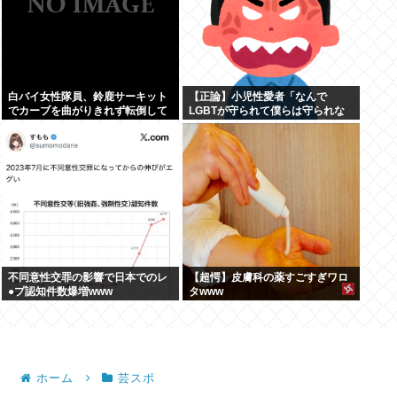
白バイ女性隊員、鈴鹿サーキット
【正論】小児性愛者「なんで
でカーブを曲がりきれず転倒して
LGBTが守られて僕らは守られな
重傷
いんだああああ」←いや犯罪だか
らやん
不同意性交罪の影響で日本でのレ
【超愕】皮膚科の薬すごすぎワロ
●プ認知件数爆増www
タwww
ホーム
芸スポ