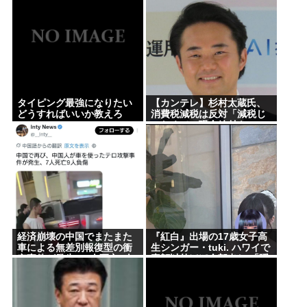
お前らが知っているちょっとした雑学
誰かワンウェイネジってやつの外し方教えて
【画像】移民についての日本人の本音、だいたいこ
れwww
認知症の高齢者の資産260兆円が狙われている！ 「被
タイピング最強になりたい
【カンテレ】杉村太蔵氏、
害者の8割がだまされた認識なし」
どうすればいいか教えろ
消費税減税は反対「減税じ
ゃなくて、現金給付を」
【命題】ZZガンダムをリメイクで大ヒットさせた
い。じゃあ、何の要素を足せばいい？
【緊急】少子化の原因、判明するwww
誰でもできる仕事してるやつって死にたくならん
の？
なして君ら「テスラ」買わないの？モデル3なら300
経済崩壊の中国でまたまた
『紅白』出場の17歳女子高
車による無差別報復型の衝
生シンガー・tuki. ハワイで
万程度で買える.コスパ最強車がここにあるのに
突事件が発生、7人死亡9人
素顔以外ほぼ全部出し 「隠
負傷
しきれない美貌」とSNSざ
わつく
Powered by livedoor 相互RSS