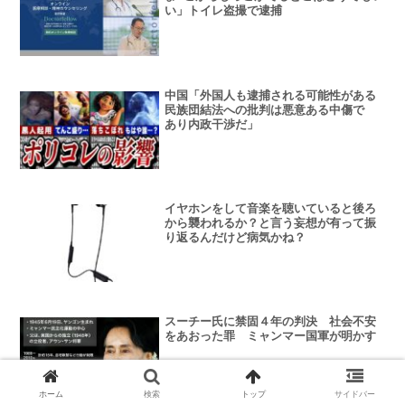
い」トイレ盗撮で逮捕
中国「外国人も逮捕される可能性がある
民族団結法への批判は悪意ある中傷で
あ⁠り内政干渉だ」
イヤホンをして音楽を聴いていると後ろ
から襲われるか？と言う妄想が有って振
り返るんだけど病気かね？
スーチー氏に禁固４年の判決 社会不安
をあおった罪 ミャンマー国軍が明かす
ホーム
検索
トップ
サイドバー