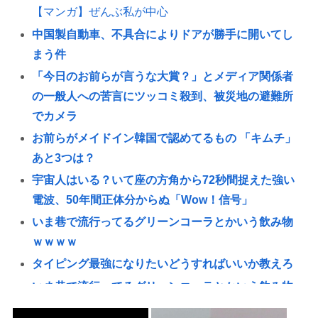
【マンガ】ぜんぶ私が中心
中国製自動車、不具合によりドアが勝手に開いてし
まう件
「今日のお前らが言うな大賞？」とメディア関係者
の一般人への苦言にツッコミ殺到、被災地の避難所
でカメラ
お前らがメイドイン韓国で認めてるもの 「キムチ」
あと3つは？
宇宙人はいる？いて座の方角から72秒間捉えた強い
電波、50年間正体分からぬ「Wow！信号」
いま巷で流行ってるグリーンコーラとかいう飲み物
ｗｗｗｗ
タイピング最強になりたいどうすればいいか教えろ
いま巷で流行ってるグリーンコーラとかいう飲み物
www