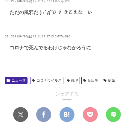
56 : 2021/04/16(金) 12:11:19.77
ID:j0J2xpSY0
ただの風邪だ (∩ﾟдﾟ)ｱｰｱｰきこえなーい
57 : 2021/04/16(金) 12:11:29.27
ID:5MY5p9lk0
コロナで死んでるわけじゃなかろうに
ニュー速
コロナウイルス
倫理
反出生
病気
シェアする