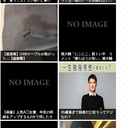
る「夏ってエアコン無いと暑い
ってない謎のゲームを語れない…
わ」
【超速報】USBケーブルが曲がっ
堀大輔「にこにこ」筋トレ中 コ
た…【超衝撃】
メント「寝たほうが良い」堀大輔
「！！」筋トレ器具を破壊
【画像】人気Å◯女優、年収の明
35歳過ぎて独身だと狂うってマジ
細をアップするも2分で消したそ
なの？
の金額www