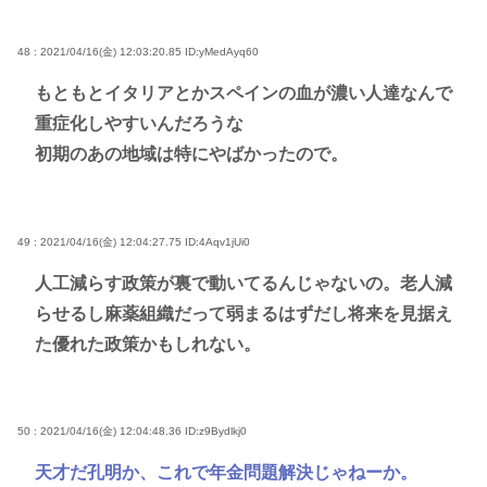
48 : 2021/04/16(金) 12:03:20.85
ID:yMedAyq60
もともとイタリアとかスペインの血が濃い人達なんで
重症化しやすいんだろうな
初期のあの地域は特にやばかったので。
49 : 2021/04/16(金) 12:04:27.75
ID:4Aqv1jUi0
人工減らす政策が裏で動いてるんじゃないの。老人減
らせるし麻薬組織だって弱まるはずだし将来を見据え
た優れた政策かもしれない。
50 : 2021/04/16(金) 12:04:48.36
ID:z9Bydlkj0
天才だ孔明か、これで年金問題解決じゃねーか。