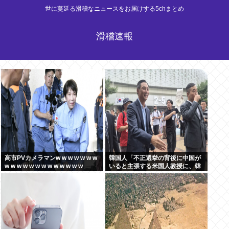
世に蔓延る滑稽なニュースをお届けする5chまとめ
滑稽速報
高市PVカメラマンw w w w w w w
韓国人「不正選挙の背後に中国が
w w w w w w w w w w w w w
いると主張する米国人教授に、韓
国ネット民が困惑」