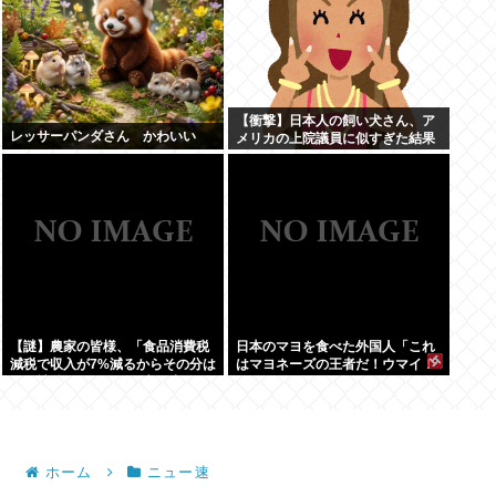
【衝撃】日本人の飼い犬さん、ア
レッサーパンダさん かわいい
メリカの上院議員に似すぎた結果
www
【謎】農家の皆様、「食品消費税
日本のマヨを食べた外国人「これ
減税で収入が7%減るからその分は
はマヨネーズの王者だ！ウマイ！
国が補償してくれ」と言い出す
うますぎる！どこで買えるん
だ？」
ホーム
ニュー速