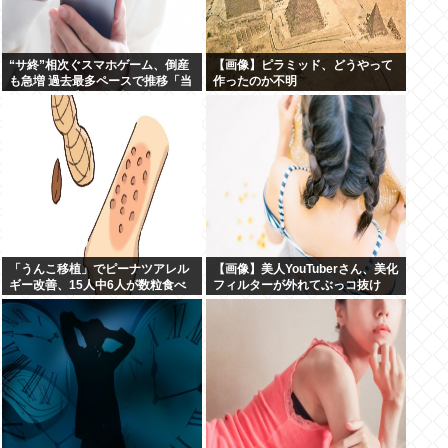
“サ終”相次ぐスマホゲーム、倒産
【画像】ピラミッド、どうやって
も急増 過去最多ペースで推移「当
作ったのか不明
たれば一攫千金」過去の時代に
「うんこ移植」でピーナツアレル
【画像】美人YouTuberさん、美化
ギー改善、15人中6人が数粒食べ
フィルターが外れてぶっコ抜け
られるように
www