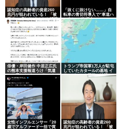
認知症の高齢者の資産260
「抜くに抜けない……」自
兆円が狙われている！ 「被
転車の青切符導入で”車道ハ
害者の8割がだまされた認識
ミ出し”が急増中
なし」
俳優・岸田健作 中居正広氏
トランプ帝国軍1万人が駐屯
の熊本支援報道うけ「気遣
していたカタールの基地 イ
いや優しさがハンパじゃな
ランがいとも簡単に破壊
い」 中居氏との思い出を回
顧
女性インフルエンサー「20
認知症の高齢者の資産260
歳でアルファード一括で買
兆円が狙われている！ 「被