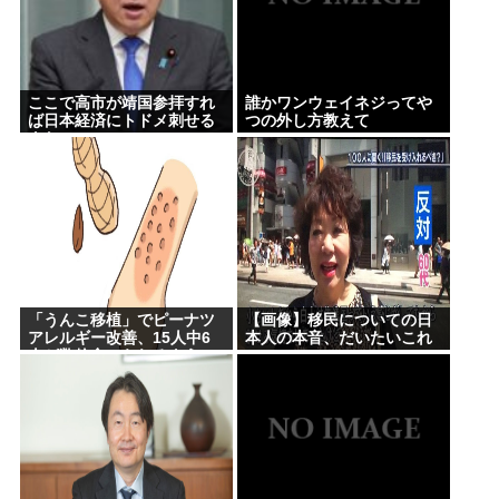
ここで高市が靖国参拝すれ
誰かワンウェイネジってや
ば日本経済にトドメ刺せる
つの外し方教えて
よな
「うんこ移植」でピーナツ
【画像】移民についての日
アレルギー改善、15人中6
本人の本音、だいたいこれ
人が数粒食べられるように
www