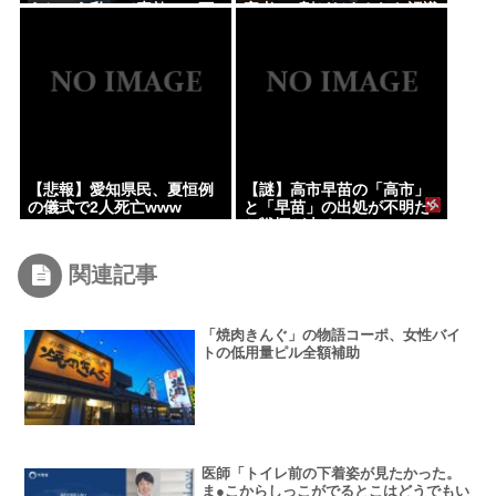
えちゃう私って素敵」→画
害者の8割がだまされた認識
像にアレが写ってしまう
なし」
www
【悲報】愛知県民、夏恒例
【謎】高市早苗の「高市」
の儀式で2人死亡www
と「早苗」の出処が不明だ
と戦慄が走る
関連記事
「焼肉きんぐ」の物語コーポ、女性バイ
トの低用量ピル全額補助
医師「トイレ前の下着姿が見たかった。
ま●こからしっこがでるとこはどうでもい