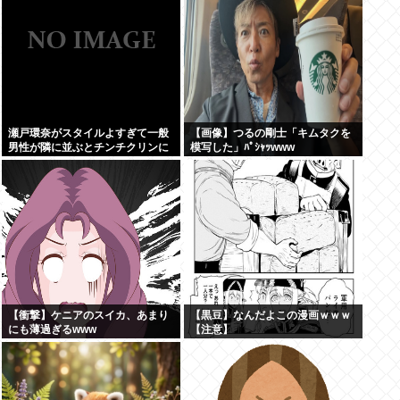
瀬戸環奈がスタイルよすぎて一般
【画像】つるの剛士「キムタクを
男性が隣に並ぶとチンチクリンに
模写した」ﾊﾟｼｬｯwww
見えてしまう
【衝撃】ケニアのスイカ、あまり
【黒豆】なんだよこの漫画ｗｗｗ
にも薄過ぎるwww
【注意】