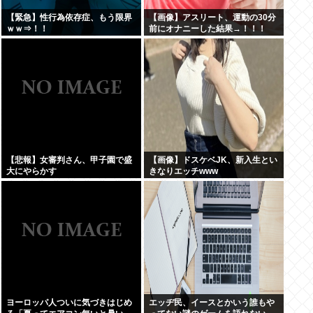
【緊急】性行為依存症、もう限界
【画像】アスリート、運動の30分
ｗｗ⇒！！
前にオナニーした結果→！！！
【悲報】女審判さん、甲子園で盛
【画像】ドスケベJK、新入生とい
大にやらかす
きなりエッチwww
ヨーロッパ人ついに気づきはじめ
エッヂ民、イースとかいう誰もや