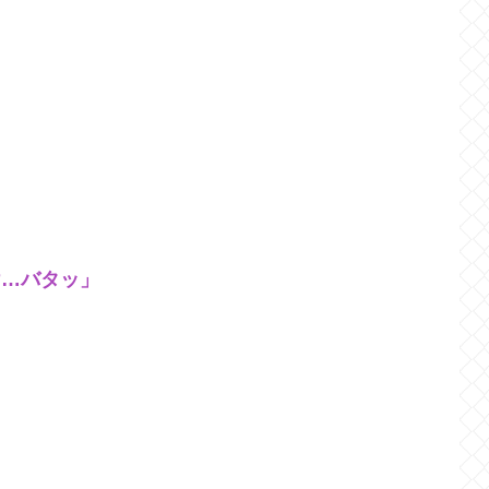
け…バタッ」