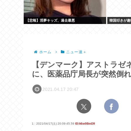
【悲報】淫夢キッズ、過去最悪
韓国叩きが趣
ホーム
ニュー速＋
【デンマーク】アストラゼ
に、医薬品庁局長が突然倒
2021.04.17 20:47
1 : 2021/04/17(土) 20:09:45.59
ID:It6w0BmD9