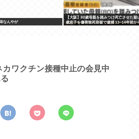
【大阪】80歳母親を踏みつけ死亡させた疑い
味なんやが
歳息子を傷害致死容疑で逮捕 13~14年前か
暮らし「介護疲れで日常的に暴行してしま
岬町
ネカワクチン接種中止の会見中
れる