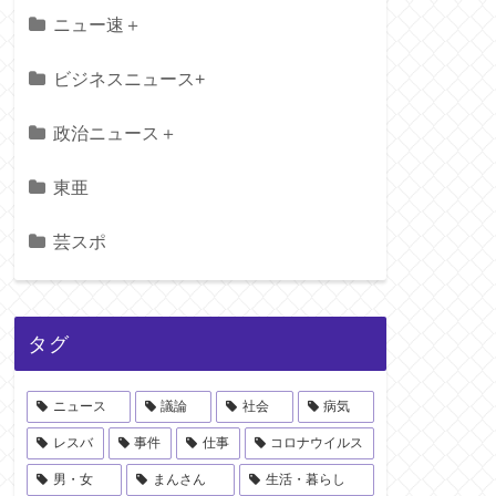
ニュー速＋
ビジネスニュース+
政治ニュース＋
東亜
芸スポ
タグ
ニュース
議論
社会
病気
レスバ
事件
仕事
コロナウイルス
男・女
まんさん
生活・暮らし