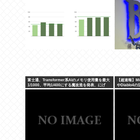
富士通、Transformer系AIのメモリ使用量を最大
【超速報】Mic
1/1000、平均1/400にする魔改造を発表、にげ
やDiablo4
て！