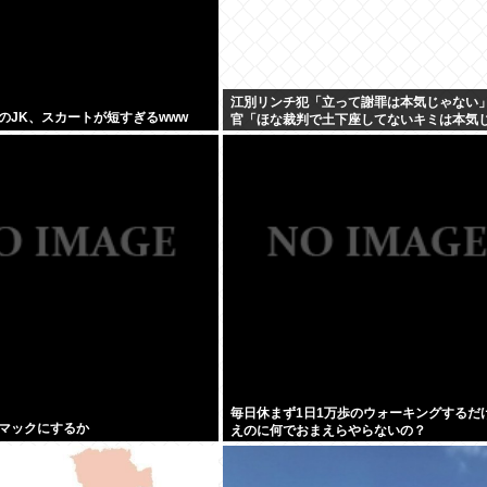
江別リンチ犯「立って謝罪は本気じゃない」
のJK、スカートが短すぎるwww
官「ほな裁判で土下座してないキミは本気
いな」
毎日休まず1日1万歩のウォーキングするだ
マックにするか
えのに何でおまえらやらないの？