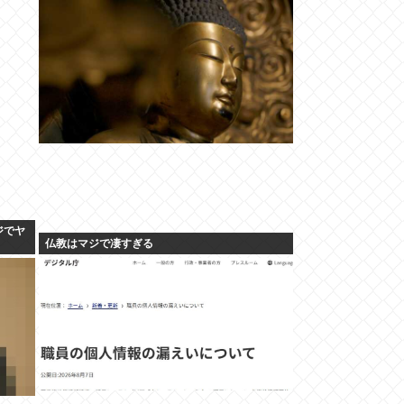
ジでヤ
仏教はマジで凄すぎる