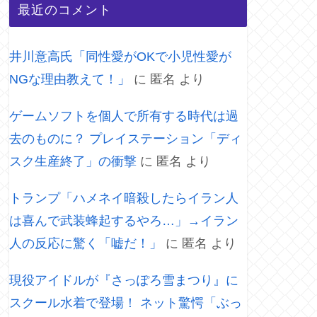
最近のコメント
井川意高氏「同性愛がOKで小児性愛が
NGな理由教えて！」
に
匿名
より
ゲームソフトを個人で所有する時代は過
去のものに？ プレイステーション「ディ
スク生産終了」の衝撃
に
匿名
より
トランプ「ハメネイ暗殺したらイラン人
は喜んで武装蜂起するやろ…」→イラン
人の反応に驚く「嘘だ！」
に
匿名
より
現役アイドルが『さっぽろ雪まつり』に
スクール水着で登場！ ネット驚愕「ぶっ