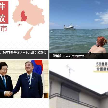
火、雑草150平方メートル焼く 姫路の
【画像】白人のケツwww