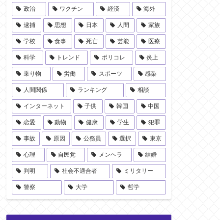
政治
ワクチン
経済
海外
逮捕
思想
日本
人間
家族
学校
食事
死亡
芸能
医療
科学
トレンド
ポリコレ
炎上
乗り物
労働
スポーツ
感染
人間関係
ランキング
相談
インターネット
子供
韓国
中国
恋愛
動物
健康
学生
犯罪
事故
原因
公務員
選択
東京
心理
自民党
メンヘラ
結婚
判明
社会不適合者
ミリタリー
警察
大学
哲学