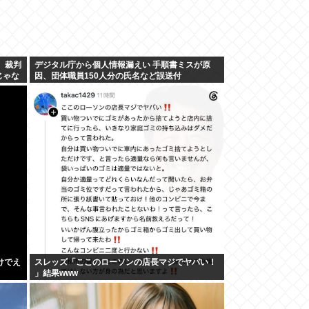
 裁判
デジタル庁から個人情報漏えい 手順書ミスが原
じゃな
因、団体職員150人分の氏名など誤送付
けでえ
スレッズ「ここのローソンの店長マジでヤバい！
」結果www