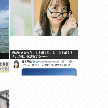
俺が付き合った「１８歳ＪＤ」と「２８歳ＢＢ
Ａ」の違いを説明するwww