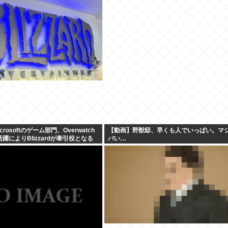
rosoftのゲーム部門、Overwatch
【動画】野獣邸、早くも人でいっぱい。マ
の活躍によりBlizzardが牽引役となる
バい…