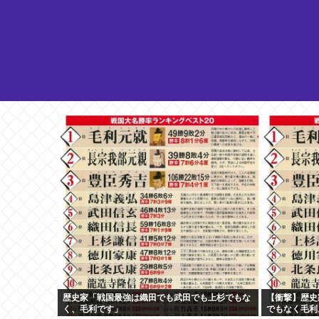
歴史家「戦国最強は織田でも武田でも上杉でもな
【衝撃】歴史
く、毛利です」
でもなく毛利