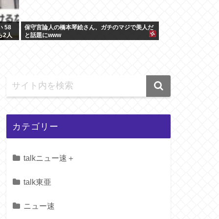
 58
保守言論人の橋本琴絵さん、ガチのマジで美人だ
ら2人
と話題にwww
った」
カテゴリー
talkニュー速＋
talk東亜
ニュー速