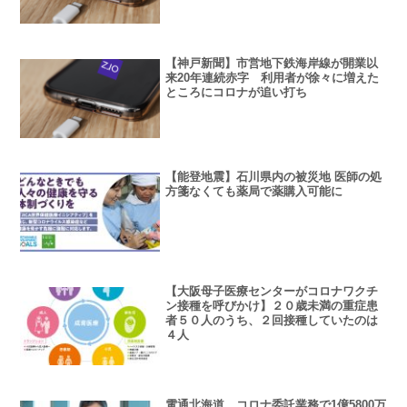
【神戸新聞】市営地下鉄海岸線が開業以
来20年連続赤字 利用者が徐々に増えた
ところにコロナが追い打ち
【能登地震】石川県内の被災地 医師の処
方箋なくても薬局で薬購入可能に
【大阪母子医療センターがコロナワクチ
ン接種を呼びかけ】２０歳未満の重症患
者５０人のうち、２回接種していたのは
４人
電通北海道、コロナ委託業務で1億5800万