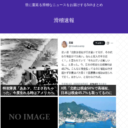
世に蔓延る滑稽なニュースをお届けする5chまとめ
滑稽速報
特攻隊員「ああァ、だまされちゃ
X民「北欧は税金50%で高福祉、
った。今度生れる時はアメリカへ
日本は税金45.7%も取ってるのに
生れるぞ」
低福祉、おかしいよ」 11万いいね