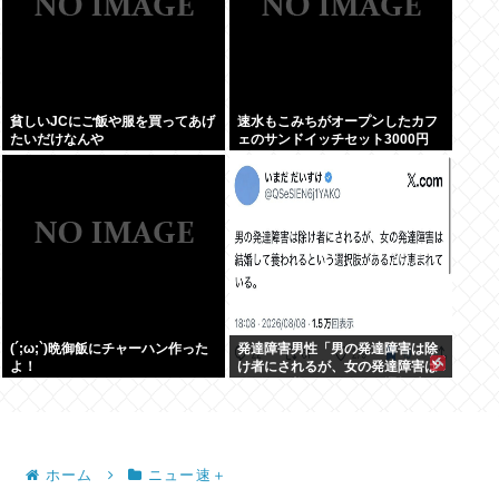
貧しいJCにご飯や服を買ってあげ
速水もこみちがオープンしたカフ
たいだけなんや
ェのサンドイッチセット3000円
www
(´;ω;`)晩御飯にチャーハン作った
発達障害男性「男の発達障害は除
よ！
け者にされるが、女の発達障害は
結婚して養われるという選択肢が
あるだけ恵まれている」
ホーム
ニュー速＋