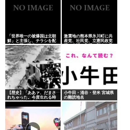
「世界唯一の被爆国は北朝
激震地の熊本県氷川町に共
鮮」と主張し、チラシを配
産党、社民党、立憲民政党
布する輩が発生
等の左派の救援は影すら見
えず。住民苦言
【歴史】「ああァ、だまさ
小牛田・涌谷・登米 宮城県
れちゃった。今度生れる時
の難読地名
はアメリカへ生れるぞ」 22
歳で戦死した特攻隊員が出
撃前の日記に残した”本音”