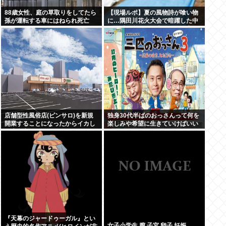
88歳女性、庭の草取りをしてたら
【現場ルポ】夏の風物詩が喰い物
孫が運転する車にはねられ死亡
に…隅田川花火大会で暗躍した中
国人「場所取り転売ヤー」の高笑
い
店舗型性風俗店(ピンサロ)を新規
独身30代半ばのおっさんって何を
開業することになったからイカし
楽しみや希望に生きていけばいい
た店名考えてくれ
んだ？
『天幕のジャードゥーガル』とい
女子小学生 膣 子宮 卵子 妊娠