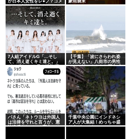
が日本人女性をレ●プ？コメ
豪雨襲来
ーカルさん、客席ダイブした結果『こう』なってし
ントはありませんね」
まいお気持ち表明してしまう…
結婚式やると近所の花屋が潰れない理由がわかる
「こんなに金取るのかよ！？」って驚くぞ
うつ病が治って復職できたらマッマと旅行に行きた
い
7人組アイドルG「…そし
【千葉】「波にさらわれ姿
て、消え逝くキミ達と。」
が見えない」八街市の男性
Powered by livedoor 相互RSS
がデビュー3か月で解散 事
（38）波にさらわれ死亡 交
務所が事業継続困難なため
際相手と海岸を散歩中 当時
は波浪注意報 いすみ市
パさん「ネトウヨは外国人
千葉中央公園にインドネシ
は法律を守れと言うが、憲
ア人が大集結！めっちゃ盛
法違反をしている高市には
り上がってる
何も言わない」