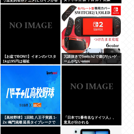
う歴史的名作アニメ(ヒロインが非
処女)が日本人にイマイチ受けなか
った理由って何だ？
【お盆でBON!!】イオンのパスタ
冗談抜きでSwitch2で遊びたいゲ
1kg195円は福祉
ームがないwww
【高校野球】1回戦 八王子実践 1-
「日本で1番有名なドイツ人」、
2x 鳴門渦潮 延長タイブレークで
意見が分かれる
サヨナラ勝ち 鳴門渦潮として甲子
園1勝