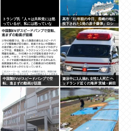
トランプ氏「人々は共和党には怒
高市「81年前の今日、長崎の地に
っているが、私には怒っていな
投下された1発の原子爆弾」ロシ
い」
ア「待って。《誰が》落とした
の？ねぇ、なんでそこ伏せる
の？」
中国製EVがスピードバンプで空
遊泳中に3人溺れ 女性1人死亡 ヘ
転、進まずの動画が話題
ッドランド近くの海岸 茨城・鉾田