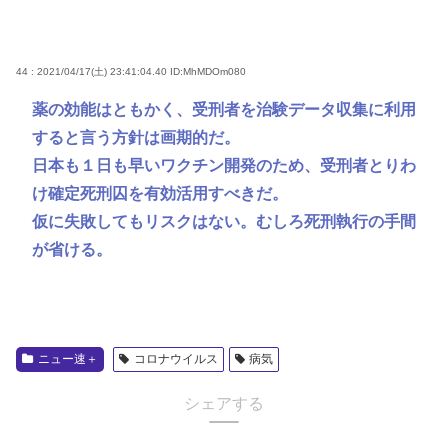
44 : 2021/04/17(土) 23:41:04.40
ID:MhMDOm080
薬の効能はともかく、受刑者を治験データ収集に利用
すると言う方針は画期的だ。
日本も１日も早いワクチン開発のため、受刑者とりわ
け確定死刑囚を有効活用すべきだ。
仮に失敗してもリスクはない。むしろ死刑執行の手間
が省ける。
ニュー速＋
コロナウイルス
病気
シェアする