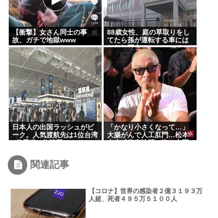
【衝撃】女さん同士の事
88歳女性、庭の草取りをし
故、ガチで地獄www
てたら孫が運転する車には
ねられ死亡
日本人の出国ラッシュがピ
「かなり小さくなって…」
ーク。人気渡航先は1位台湾
大腸がんで人工肛門…松本
2位香港 3位韓国
人志〝青森訪問〟姿に心配
の声続々
関連記事
【コロナ】世界の感染者２億３１９３万
人超、死者４９５万５１００人