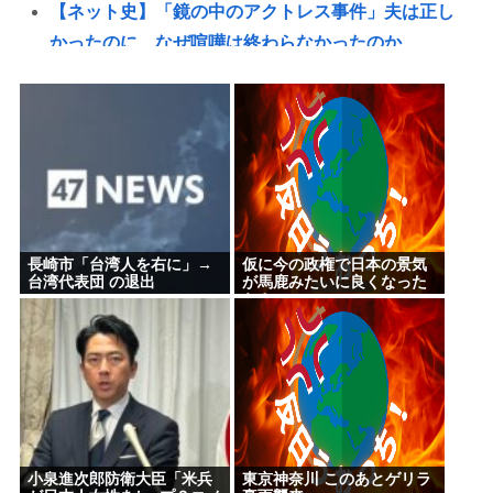
【ネット史】「鏡の中のアクトレス事件」夫は正し
かったのに、なぜ喧嘩は終わらなかったのか
ガチで死にたい時ってどうしたらいいの？
新しいキーボード買いたいんだけど、今のキーボー
ド壊れなくて買う理由が見つからない
「世界唯一の被爆国は北朝鮮」と主張し、チラシを
配布する輩が発生
【衝撃】女さん同士の事故、ガチで地獄www
長崎市「台湾人を右に」→
仮に今の政権で日本の景気
88歳女性、庭の草取りをしてたら孫が運転する車に
台湾代表団 の退出
が馬鹿みたいに良くなった
らさ
はねられ死亡
【悲報】ファン付き作業着使用男性、熱中症で死
亡 スポーツドリンクやゼリー飲料持参でも
熊本地震で避難中の家からエアコン室外機を盗んだ
日本人(47)が逮捕されるwww
【お前らも気をつけような！】ガールズバンドのボ
小泉進次郎防衛大臣「米兵
東京神奈川 このあとゲリラ