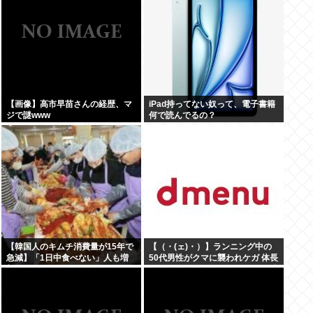
【画像】高市早苗さんの経歴、マ
iPad持ってない奴って、電子書籍
ジで謎www
何で読んでるの？
【韓国人のキムチ消費量が15年で
【（・(ェ)・）】ランニング中の
急減】「1日中食べない」人も増
50代男性がクマに襲われケガ 体長
加
約1.3メートルのツキノワグマに腕
や足をかまれる 岐阜・高山市