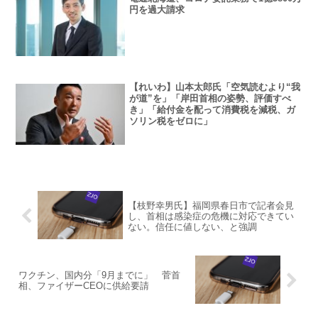
円を過大請求
【れいわ】山本太郎氏「空気読むより“我
が道”を」「岸田首相の姿勢、評価すべ
き」「給付金を配って消費税を減税、ガ
ソリン税をゼロに」
【枝野幸男氏】福岡県春日市で記者会見
し、首相は感染症の危機に対応できてい
ない。信任に値しない、と強調
ワクチン、国内分「9月までに」 菅首
相、ファイザーCEOに供給要請