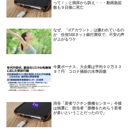
って！」と病床から訴え・・・動画急拡
散も９日後に死亡
なぜ、「dアカウント」は嫌われているの
か 住信SBIネット銀行買収で、不安の声
が上がるワケ
今夏ボーナス、大企業は平均９０万３３
９７円 コロナ禍前の水準回復
渋谷「若者ワクチン接種センター」今後
は抽選に 担当者「接種をためらう若者
が多いということだったので」