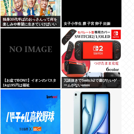
独身30代半ばのおっさんって何を
女子小学生 膣 子宮 卵子 妊娠
楽しみや希望に生きていけばいい
んだ？
【お盆でBON!!】イオンのパスタ
冗談抜きでSwitch2で遊びたいゲ
1kg195円は福祉
ームがないwww