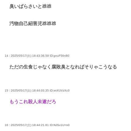
臭いぱらさいと💩💩
汚物自己紹害児💩💩💩
14 : 2025/05/17(土) 18:43:36.59
ID:gnuF56n80
ただの生食じゃなく腐敗臭となればそりゃこうなる
15 : 2025/05/17(土) 18:44:03.35
ID:xnXUVzXc0
もうこれ殺人未遂だろ
16 : 2025/05/17(土) 18:44:21.81
ID:NJSv1U+n0