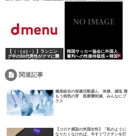
父親が溺れ死亡 家族3人で
本人(47)が逮捕されるwww
川遊びに
【（・(ェ)・）】ランニン
韓国サッカー協会に外国人
グ中の50代男性がクマに襲
審判への性接待疑惑＝韓国
われケガ 体長約1.3メート
ネット「信じられない」
ルのツキノワグマに腕や足
「要求した審判もおかし
をかまれる 岐阜・高山市
い」
関連記事
健保組合の保健活動盛ん 体操、減塩 摘
もう病気の芽 医療費削減、みんなにプ
ラス
【コロナ感染の米国女性】「私のように
なりたくなければ、今すぐワクチンを打