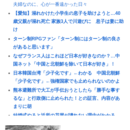
夫婦なのに、心が一番遠かった日々
【愛知】溺れかけた小学生の息子を助けようと…40
歳父親が溺れ死亡 家族3人で川遊びに 息子は妻に助
け
ターン制RPGファン「ターン制にはターン制の良さ
があると思います」
なぜフランス人はこれほど日本が好きなのか？…中
国ネット「中国と北朝鮮を除いて日本が好き」！
日本韓国台湾「少子化です」←わかる 中国北朝鮮
「少子化です」←強権国家でも止められないのかよ
熊本避難所で大工が手伝おうとしたら「勝手な事す
るな」と行政側に止められた！との証言、内容があ
まりに胡
結婚式やると近所の花屋が潰れない理由がわかる
「こんなに金取るのかよ！？」って驚くぞ