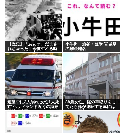
【詐欺】琵琶湖三市同時花火大会、中止を発表…チ
ケット代や出店料の返金については明言せず
韓国サッカー協会に外国人審判への性接待疑惑＝韓
国ネット「信じられない」「要求した審判もおかし
い」
【歴史】「ああァ、だまさ
小牛田・涌谷・登米 宮城県
うつ病が治って復職できたらマッマと旅行に行きた
れちゃった。今度生れる時
の難読地名
はアメリカへ生れるぞ」 22
い
歳で戦死した特攻隊員が出
撃前の日記に残した”本音”
レスバトル星人「この惑星で一番レスバが強い奴を
出せ。そいつが負けたら滅ぼす」👈誰を出す？
【安倍朗報】よく考えたら日本中を焦土にしたアメ
リカと戦後友好関係築いてるのって奇跡だよな
【週刊フジ】減税反対結構 ならば石破と河野は離
遊泳中に3人溺れ 女性1人死
88歳女性、庭の草取りをし
亡 ヘッドランド近くの海岸
てたら孫が運転する車には
党してケジメをつけろ
茨城・鉾田
ねられ死亡
【岡山】ネット販売で捕まった男、シャインマスカ
ット盗難の手口