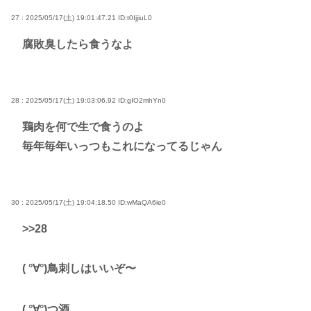
27 : 2025/05/17(土) 19:01:47.21
ID:t0IjjiuL0
腐敗臭したら食うなよ
28 : 2025/05/17(土) 19:03:06.92
ID:gIO2mhYn0
鶏肉を何で生で食うのよ
毎年毎年いっつもこれになってるじゃん
30 : 2025/05/17(土) 19:04:18.50
ID:wMaQA6ie0
>>28
( °∀°)鳥刺しはいいぞ〜
( °∀°)つ酒