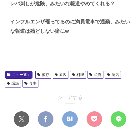
レバ刺しが危険、みたいな報道やめてくれる？
インフルエンザ罹ってるのに満員電車で通勤、みたい
な報道は殆どしない癖にw
ニュー速＋
依存
原因
料理
焼肉
病気
議論
食事
シェアする