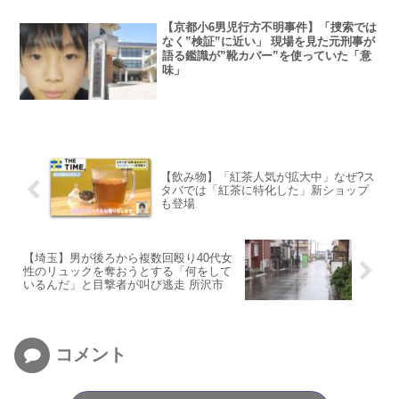
【京都小6男児行方不明事件】「捜索では
なく”検証”に近い」 現場を見た元刑事が
語る鑑識が”靴カバー”を使っていた「意
味」
【飲み物】「紅茶人気が拡大中」なぜ?ス
タバでは「紅茶に特化した」新ショップ
も登場
【埼玉】男が後ろから複数回殴り40代女
性のリュックを奪おうとする「何をして
いるんだ」と目撃者が叫び逃走 所沢市
コメント