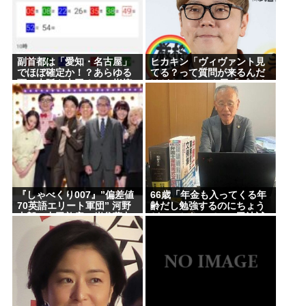
「そば（うどん）+いなり寿司」ってセットをあまり
食わなくなった理由。
ラーメン二郎「もう食わない？ さっきは食べれるっ
て言ったじゃねーか！」（ヽ´ん`）「」 反論できる？
副首都は「愛知・名古屋」
ヒカキン「ヴィヴァント見
でほぼ確定か！？あらゆる
てる？って質問が来るんだ
面で大阪を上回るとの指摘
けど…」 ネット民「プーク
も
スクスw」 ヒカキン
Powered by livedoor 相互RSS
「…！？」
『しゃべくり007』”偏差値
66歳「年金も入ってくる年
70英語エリート軍団” 河野
齢だし勉強するのにちょう
太郎、中田敦彦、岸谷蘭丸
どいいかなって」。司法試
らが英語”お受験”事情・学
験合格
習法を徹底解説