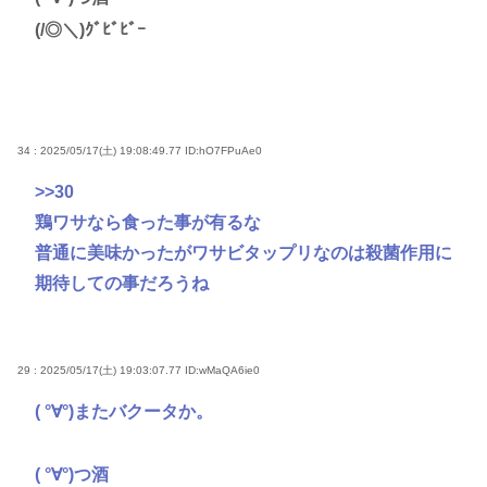
(/◎＼)ｸﾞﾋﾞﾋﾞｰ
34 : 2025/05/17(土) 19:08:49.77
ID:hO7FPuAe0
>>30
鶏ワサなら食った事が有るな
普通に美味かったがワサビタップリなのは殺菌作用に
期待しての事だろうね
29 : 2025/05/17(土) 19:03:07.77
ID:wMaQA6ie0
( °∀°)またバクータか。
( °∀°)つ酒