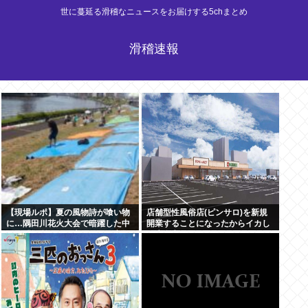
世に蔓延る滑稽なニュースをお届けする5chまとめ
滑稽速報
【現場ルポ】夏の風物詩が喰い物
店舗型性風俗店(ピンサロ)を新規
に…隅田川花火大会で暗躍した中
開業することになったからイカし
国人「場所取り転売ヤー」の高笑
た店名考えてくれ
い