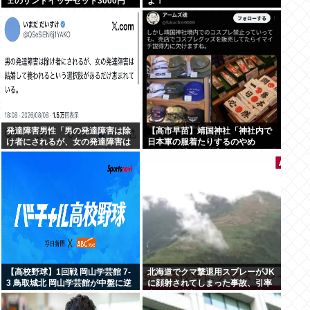
ェのサンドイッチセット3000円
よ！
www
発達障害男性「男の発達障害は除
【高市早苗】靖国神社「神社内で
け者にされるが、女の発達障害は
日本軍の服着たりするのやめ
結婚して養われるという選択肢が
ろ！」遊就館のお土産屋がこちら
あるだけ恵まれている」
【高校野球】1回戦 岡山学芸館 7-
北海道でクマ撃退用スプレーがJK
3 鳥取城北 岡山学芸館が中盤に逆
に顔射されてしまった事故、引率
転し2回戦進出 鳥取県勢、夏の甲
者が腰に装着していたものが枝に
子園11連敗
引っかかり誤噴射と判明