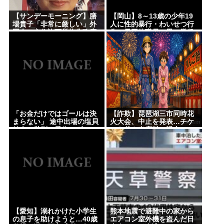
【サンデーモーニング】膳
【岡山】8～13歳の少年19
場貴子「非常に厳しい」外
人に性的暴行・わいせつ行
国人の永住許可厳格化政府
為…元団体職員の男、懲役
方針に「ヘイトがより進む
15年「相手の未熟さにつけ
方向になると…」
込み性欲のはけ口に」
「お金だけではゴールは決
【詐欺】琵琶湖三市同時花
まらない」 途中出場の塩貝
火大会、中止を発表…チケ
健人に批判の矛先…ヴォル
ット代や出店料の返金につ
フスブルク、ドイツ2部開幕
いては明言せず
戦でスコアレスドロー
【愛知】溺れかけた小学生
熊本地震で避難中の家から
の息子を助けようと…40歳
エアコン室外機を盗んだ日