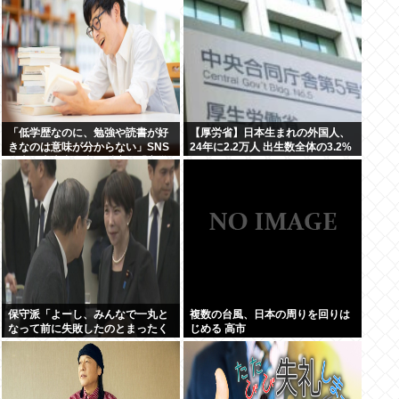
「低学歴なのに、勉強や読書が好
【厚労省】日本生まれの外国人、
きなのは意味が分からない」SNS
24年に2.2万人 出生数全体の3.2%
炎上に東大出身者が反応。「高学
歴=地頭もいい」という認識が間
違っているワケ
保守派「よーし、みんなで一丸と
複数の台風、日本の周りを回りは
なって前に失敗したのとまったく
じめる 高市
同じ道を行くぞ！！」 これなに？