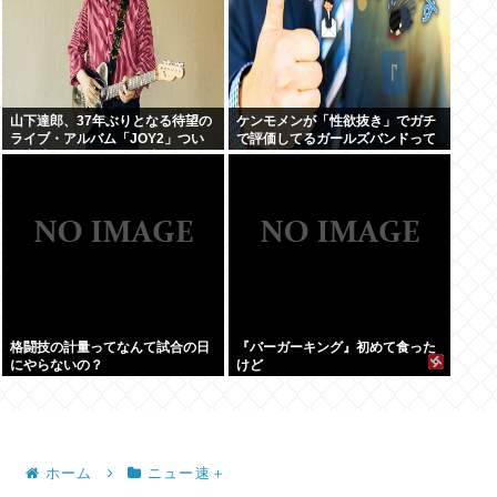
山下達郎、37年ぶりとなる待望の
ケンモメンが「性欲抜き」でガチ
ライブ・アルバム「JOY2」つい
で評価してるガールズバンドって
に完成、10月14日に発売
何？
格闘技の計量ってなんて試合の日
『バーガーキング』初めて食った
にやらないの？
けど
ホーム
ニュー速＋