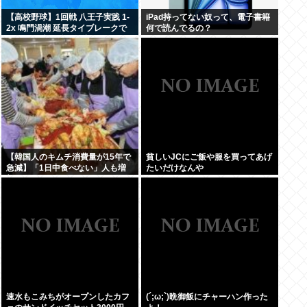
【高校野球】1回戦 八王子実践 1-
iPad持ってない奴って、電子書籍
2x 鳴門渦潮 延長タイブレークで
何で読んでるの？
サヨナラ勝ち 鳴門渦潮として甲子
園1勝
【韓国人のキムチ消費量が15年で
貧しいJCにご飯や服を買ってあげ
急減】「1日中食べない」人も増
たいだけなんや
加
速水もこみちがオープンしたカフ
(´;ω;`)晩御飯にチャーハン作った