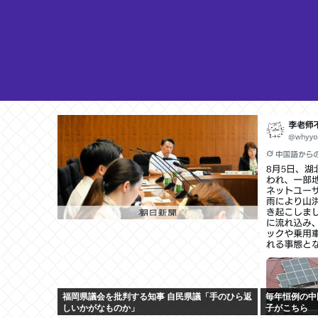
福岡県議会を批判する知事 自民県議「手のひら返
毎年恒例の中
しいかがなものか」
子がこちら