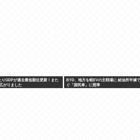
たりGDPが過去最低順位更新！また
BYD、地方を軽EVの主戦場に 給油所半減
広がりました
ぐ「国民車」に照準