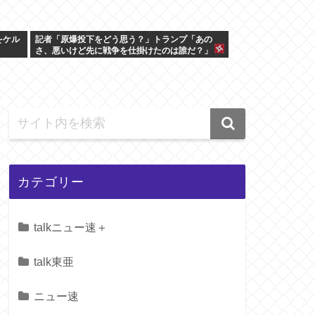
をケル
記者「原爆投下をどう思う？」トランプ「あの
さ、悪いけど先に戦争を仕掛けたのは誰だ？」
カテゴリー
talkニュー速＋
talk東亜
ニュー速