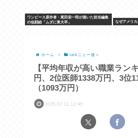
ワンピース原作者・尾田栄一郎が描いた担当編集
なぜアメリカ
の似顔絵「ムダに東大卒」
ホーム
talkニュー速＋
【平均年収が高い職業ランキ
円、2位医師1338万円、3位
（1093万円）
2025.07.11 12:49