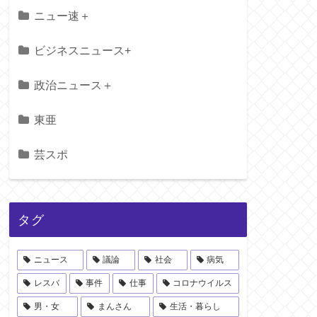
ニュー速＋
ビジネスニュース+
政治ニュース＋
東亜
芸スポ
タグ
ニュース
議論
社会
病気
レスバ
事件
仕事
コロナウイルス
男・女
まんさん
生活・暮らし