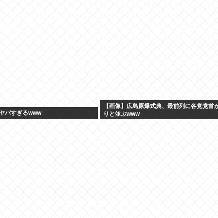
【画像】広島原爆式典、最前列に各党党首
ヤバすぎるwww
りと並ぶwww