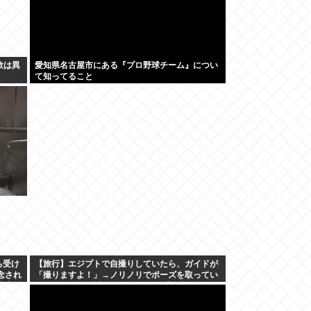
欲は異
愛知県名古屋市にある『プロ野球チーム』につい
て知ってること
ち受け
【旅行】エジプトで自撮りしていたら、ガイドが
念され
「撮りますよ！」→ノリノリでポーズを取ってい
農家離
たら…スマホを返してもらえない 「日本人はカモ
代表かも」「私は6時間で3万円払った」