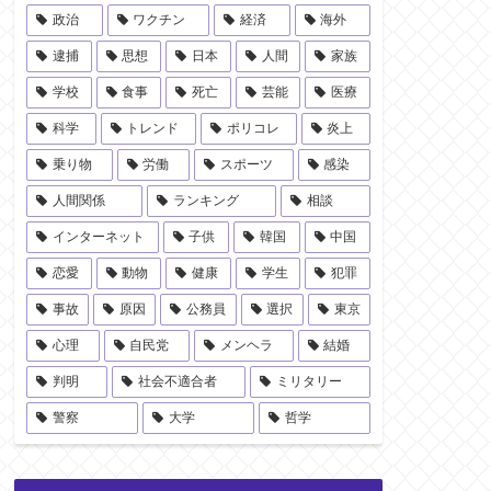
政治
ワクチン
経済
海外
逮捕
思想
日本
人間
家族
学校
食事
死亡
芸能
医療
科学
トレンド
ポリコレ
炎上
乗り物
労働
スポーツ
感染
人間関係
ランキング
相談
インターネット
子供
韓国
中国
恋愛
動物
健康
学生
犯罪
事故
原因
公務員
選択
東京
心理
自民党
メンヘラ
結婚
判明
社会不適合者
ミリタリー
警察
大学
哲学