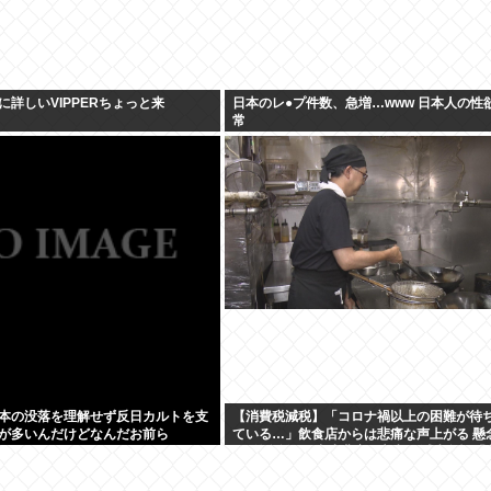
に詳しいVIPPERちょっと来
日本のレ●プ件数、急増…www 日本人の性
常
本の没落を理解せず反日カルトを支
【消費税減税】「コロナ禍以上の困難が待
が多いんだけどなんだお前ら
ている…」飲食店からは悲痛な声上がる 懸
る”外食離れ” 中小農家は収入の減少危惧「
れに拍車が…」