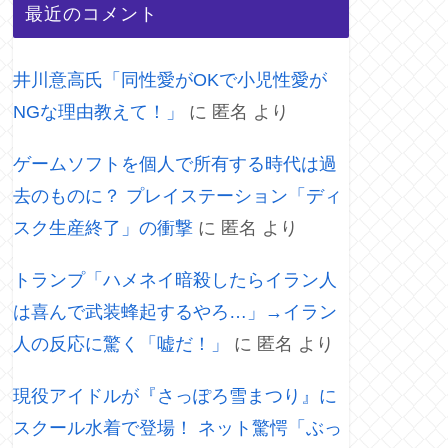
最近のコメント
井川意高氏「同性愛がOKで小児性愛が
NGな理由教えて！」
に
匿名
より
ゲームソフトを個人で所有する時代は過
去のものに？ プレイステーション「ディ
スク生産終了」の衝撃
に
匿名
より
トランプ「ハメネイ暗殺したらイラン人
は喜んで武装蜂起するやろ…」→イラン
人の反応に驚く「嘘だ！」
に
匿名
より
現役アイドルが『さっぽろ雪まつり』に
スクール水着で登場！ ネット驚愕「ぶっ