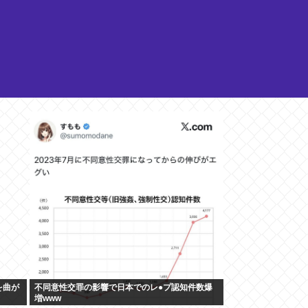
を曲が
不同意性交罪の影響で日本でのレ●プ認知件数爆
増www