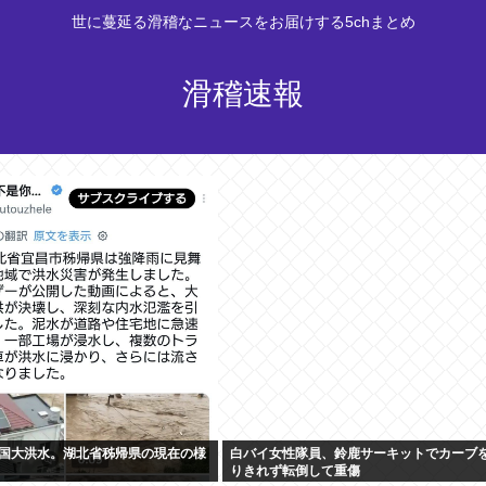
世に蔓延る滑稽なニュースをお届けする5chまとめ
滑稽速報
国大洪水。湖北省秭帰県の現在の様
白バイ女性隊員、鈴鹿サーキットでカーブ
りきれず転倒して重傷