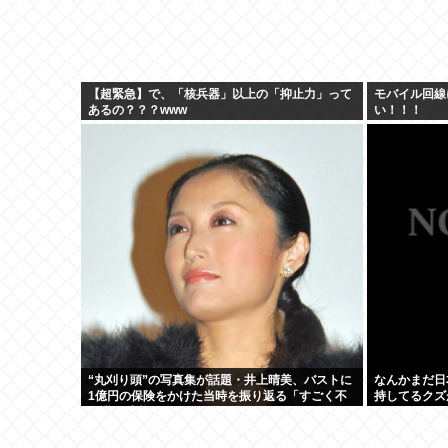
【超緊急】で、「核兵器」以上の「抑止力」って
モバイル回線
あるの？？？www
い！！！
“丸刈り頭”の写真集が話題・井上晴美、バストに
なんかまだ日
1億円の保険をかけた当時を振り返る「すごく不
持してるクズ
思議な感覚」