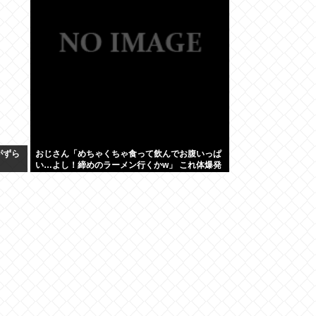
がずら
おじさん「めちゃくちゃ食って飲んでお腹いっぱ
い…よし！締めのラーメン行くかw」 これ体爆発
しないの？