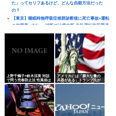
た」ってセリフあるけど、どんな自殺方法だった
の？
【東京】睡眠時無呼吸症候群診断後に死亡事故=運転
の無職男（34）、独断で治療中断-危険運転致死罪適
用も
ディズニーのおいなり巻（600円）、卑猥すぎて賛否
両論www
日産e-power、無給油で1980km走行しギネス記録を
達成、無駄な発電や送電ロスなくEVよりエコを証明
【高市】「ナフサがなくなる」現状超頑張って延命
上野千鶴子×鈴木涼美 対話
アメリカには「膨大な量の
してるだけでどんどん不足してる状況は改善してな
で問う売春防止法 性風俗は
兵器がある」トランプ氏が
「ワーク」か
主張 在庫枯渇の報道受け
いのにもうナフサあることになった理由
【速報】イオン熊本の爆心地に“マップにない部
屋” 店員らが語った爆発直前の様子
【悲報】みいちゃん作者「みいちゃん母は障害者な