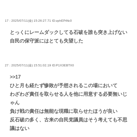
17 : 2025/07/11(金) 15:26:27.71
ID:zphEPtNc0
とっくにレームダックしてる石破を誰も突き上げない
自民の保守派にはとても失望した
27 : 2025/07/11(金) 15:51:02.19
ID:P1X3EBTX0
>>17
ひと月も経たず惨敗が予想されるこの場において
わざわざ責任を取らせる人を他に用意する必要無いじ
ゃん
負け戦の責任は無能な現職に取らせたほうが良い
反石破の多く、古来の自民党議員はそう考えても不思
議はない