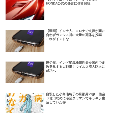
HONDA公式の発言に信者発狂
【動画】イン土人、コロナで火葬が間に
合わずガンジス川に大量の死体を投棄
これがインドな
厚労省、インド変異株陽性者を国内で多
数発見する大戦果！ウイルス流入防止に
成功へ
自殺した小島瑠璃子の旦那男29歳 借金
３億円なのに港区タワマンでキラキラ生
活していた😢