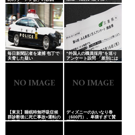
は？ 脳の錯覚と真実
毎日新聞記者を逮捕 包丁で
“外国人の職員採用”を巡り
夫脅した疑い
アンケート設問 「差別には
あたらない」として公表す
る方針を決定 三重県
【東京】睡眠時無呼吸症候
ディズニーのおいなり巻
群診断後に死亡事故=運転の
（600円）、卑猥すぎて賛
無職男（34）、独断で治療
否両論www
中断-危険運転致死罪適用も