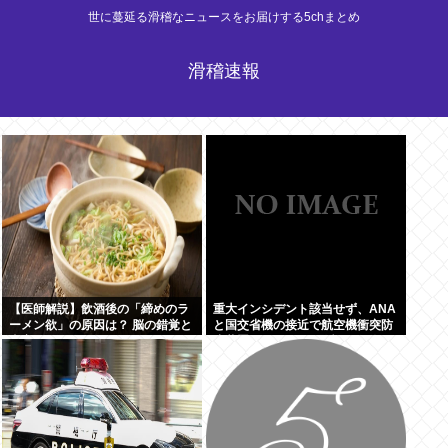
世に蔓延る滑稽なニュースをお届けする5chまとめ
滑稽速報
【医師解説】飲酒後の「締めのラ
重大インシデント該当せず、ANA
ーメン欲」の原因は？ 脳の錯覚と
と国交省機の接近で航空機衝突防
真実
止装置（TCAS）の警報が作動し
たトラブル、羽田空港沖、全日空
に通知