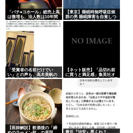
ので自分が殺したと思い込んで自白しました」←な
にこれ
「パチ●コホール」総売上高
【東京】睡眠時無呼吸症候
は微増も、法人数は10年間
群の男 睡眠障害を自覚しつ
ジャンプストアで大量注文→キャンセルを繰り返し
で半減 黒字企業割合は5年
つ車運転 事故起こし自転車
た女を逮捕 「注文で欲求が満たされた」総額43億円
ぶりに7割超え
の女性に重傷負わせ…「厳
重処分」意見つけ書類送検
ジョジョってネットでジョジョ立ちが話題になり始
めた2000年代初頭くらいから急にすげえ人気作品扱
いになったよな
東京都の最低賃金1280円に引き上げへ…54円アッ
プ、10月1日にも適用
「受賞者の名前だけでい
【ネット販売】「品切れ前
い」との声も、高木美帆の
に買うと満足感」集英社オ
国民栄誉賞受賞副賞《包丁
ンラインショップで”43億円
10本》に”高市総理の名前も
分”キャンセルか 200超のメ
Powered by livedoor 相互RSS
刻印”
ールアカウント使い大量注
文 32歳女を逮捕
【医師解説】飲酒後の「締
最近『治安』悪くね？
めのラーメン欲」の原因