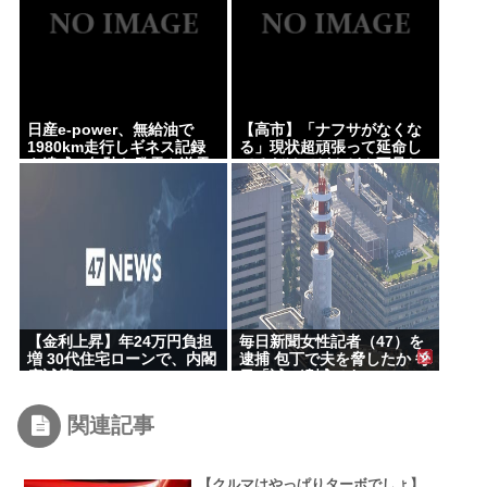
日産e-power、無給油で
【高市】「ナフサがなくな
1980km走行しギネス記録
る」現状超頑張って延命し
を達成、無駄な発電や送電
てるだけでどんどん不足し
ロスなくEVよりエコを証明
てる状況は改善してないの
にもうナフサあることにな
った理由
【金利上昇】年24万円負担
毎日新聞女性記者（47）を
増 30代住宅ローンで、内閣
逮捕 包丁で夫を脅したか 毎
府試算
日「誠に遺憾です」
関連記事
【クルマはやっぱりターボでしょ】