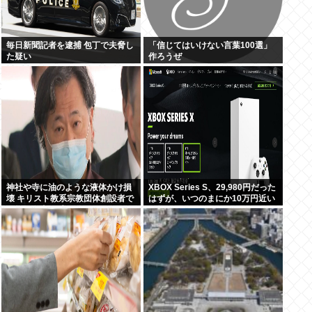
毎日新聞記者を逮捕 包丁で夫脅し
「信じてはいけない言葉100選」
た疑い
作ろうぜ
神社や寺に油のような液体かけ損
XBOX Series S、29,980円だった
壊 キリスト教系宗教団体創設者で
はずが、いつのまにか10万円近い
医師の金山昌秀に懲役1年6か月、
価格に
執行猶予3年の判決