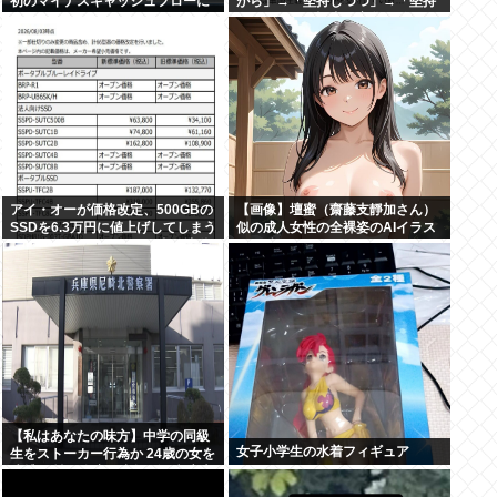
初のマイナスキャッシュフローに
がら」→「堅持しつつ」→「堅持
陥る
しており」。記者が変化を発見し
追及
アイ・オーが価格改定、500GBの
【画像】壇蜜（齋藤支靜加さん）
SSDを6.3万円に値上げしてしまう
似の成人女性の全裸姿のAIイラス
元の値段3.4万からほぼ2倍の地獄
トを貼るぞ！おぱーい！おへそ！
へ
マン毛！【秋田県出身】
【私はあなたの味方】中学の同級
女子小学生の水着フィギュア
生をストーカー行為か 24歳の女を
逮捕 男性の自宅に唐揚げや文庫本
など繰り返し届ける / 兵庫県