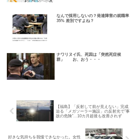
なんで採用しないの？発達障害の就職率
35% 差別ですよね？
ナワリヌイ氏、死因は「突然死症候
群」 お、おう・・・
【福島】「反射して前が見えない」完成
迫る「メガソーラー施設」の反射光で”事
故の危険”…10カ月超後も改善されず
好きな気持ちを我慢できなかった。女性