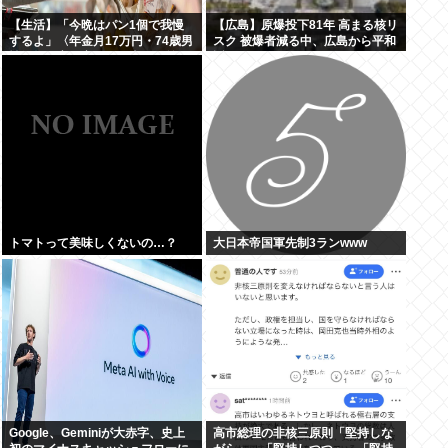
【生活】「今晩はパン1個で我慢
【広島】原爆投下81年 高まる核リ
するよ」〈年金月17万円・74歳男
スク 被爆者減る中、広島から平和
性〉物価高で変わった当たり前の
訴え
食卓…「1食抜けば、数百円は使
わずに済む」
トマトって美味しくないの…？
大日本帝国軍先制3ランwww
Google、Geminiが大赤字、史上
高市総理の非核三原則「堅持しな