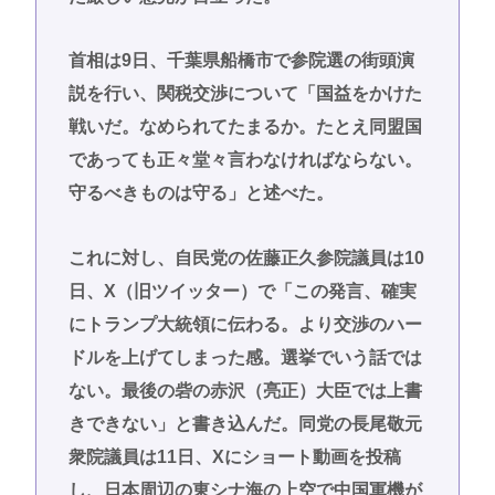
首相は9日、千葉県船橋市で参院選の街頭演
説を行い、関税交渉について「国益をかけた
戦いだ。なめられてたまるか。たとえ同盟国
であっても正々堂々言わなければならない。
守るべきものは守る」と述べた。
これに対し、自民党の佐藤正久参院議員は10
日、X（旧ツイッター）で「この発言、確実
にトランプ大統領に伝わる。より交渉のハー
ドルを上げてしまった感。選挙でいう話では
ない。最後の砦の赤沢（亮正）大臣では上書
きできない」と書き込んだ。同党の長尾敬元
衆院議員は11日、Xにショート動画を投稿
し、日本周辺の東シナ海の上空で中国軍機が