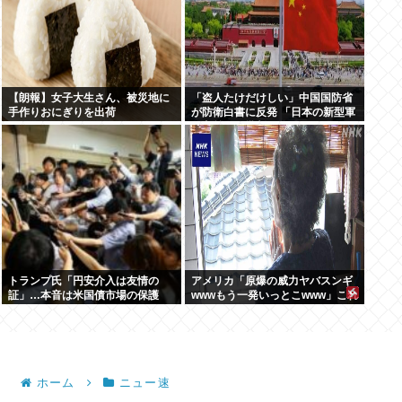
【朗報】女子大生さん、被災地に
「盗人たけだけしい」中国国防省
手作りおにぎりを出荷
が防衛白書に反発 「日本の新型軍
国主義」と批判
トランプ氏「円安介入は友情の
アメリカ「原爆の威力ヤバスンギ
証」…本音は米国債市場の保護
wwwもう一発いっとこwww」これ
ちょっとやりすぎだろ
ホーム
ニュー速