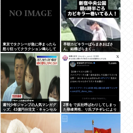
東京でタクシーが急に停まったら
早朝カビキラーばらまきおばさ
怒り狂ってクラクション鳴らして
ん、結構ばらまく…
るやつ、だいたい田舎ナンバー
www
週刊少年ジャンプの人気マンガグ
Z李を で反社呼ばわりしてしまっ
ッズ、43億円分注文・キャンセル
た弱者男性、リ氏ブチギレにより
繰り返したか 32歳女逮捕「注文し
開示請求へ
たことで欲求が満たされた」