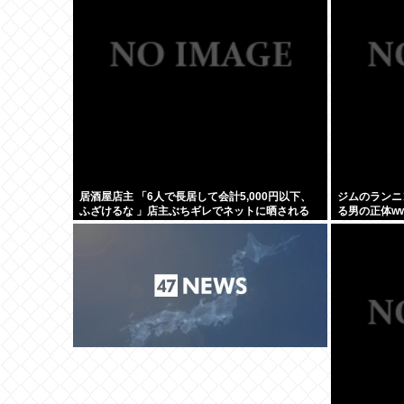
居酒屋店主 「6人で長居して会計5,000円以下、
ジムのランニ
ふざけるな 」店主ぶちギレでネットに晒される
る男の正体w
www