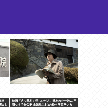
物状
映画「八つ墓村」怪しい村人、呪われた一族… 不
摘出し
穏な本予告公開 主題歌はB’zの松本孝弘率いる