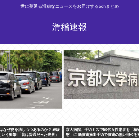
世に蔓延る滑稽なニュースをお届けする5chまとめ
滑稽速報
はなぜ姿を消しつつあるのか？ 経験
京大病院、手術ミスで50代女性患者を「植
という衝撃!「昔は普通だった光景」
態」に 脳腫瘍摘出手術で腫瘍の無い部位を