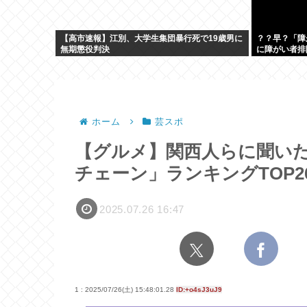
【高市速報】江別、大学生集団暴行死で19歳男に
？？早？「障
無期懲役判決
に障がい者排
ホーム
芸スポ
【グルメ】関西人らに聞い
チェーン」ランキングTOP2
2025.07.26 16:47
1 : 2025/07/26(土) 15:48:01.28
ID:+o4sJ3uJ9