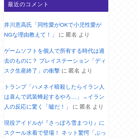
最近のコメント
井川意高氏「同性愛がOKで小児性愛が
NGな理由教えて！」
に
匿名
より
ゲームソフトを個人で所有する時代は過
去のものに？ プレイステーション「ディ
スク生産終了」の衝撃
に
匿名
より
トランプ「ハメネイ暗殺したらイラン人
は喜んで武装蜂起するやろ…」→イラン
人の反応に驚く「嘘だ！」
に
匿名
より
現役アイドルが『さっぽろ雪まつり』に
スクール水着で登場！ ネット驚愕「ぶっ