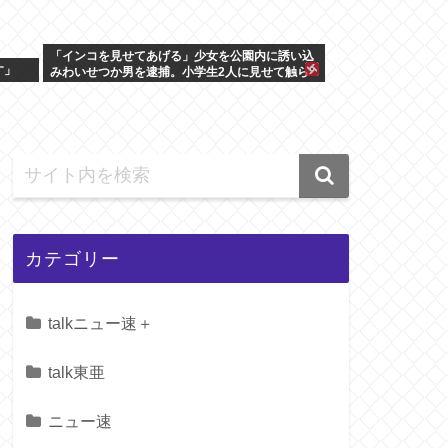
「インコを見せてあげる」少女を公園内に誘い込
す」
みわいせつか男を逮捕。小学生2人に見せて触ら
せる
カテゴリー
talkニュー速＋
talk東亜
ニュー速