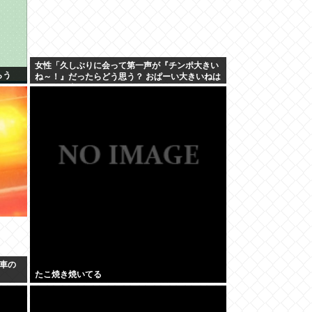
女性「久しぶりに会って第一声が『チンポ大きい
らう
ね～！』だったらどう思う？ おぱーい大きいねは
そういう事なんだよ。」
車の
たこ焼き焼いてる