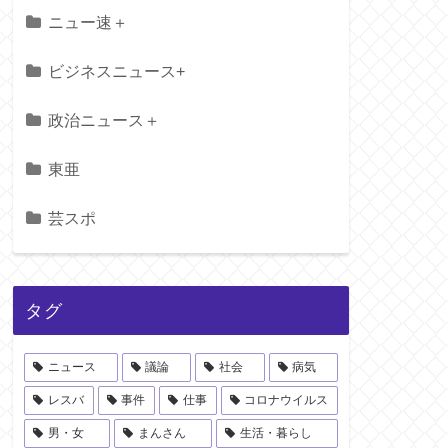
ニュー速＋
ビジネスニュース+
政治ニュース＋
東亜
芸スポ
タグ
ニュース
議論
社会
病気
レスバ
事件
仕事
コロナウイルス
男・女
まんさん
生活・暮らし