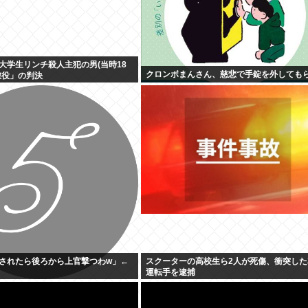
大学生リンチ殺人主犯の男(当時18
クロンボまんさん、慈悲で手錠を外しても
懲役」の判決
されたら後ろから上官撃つわw」←
スクーターの高校生ら2人が死傷、衝突した
運転手を逮捕