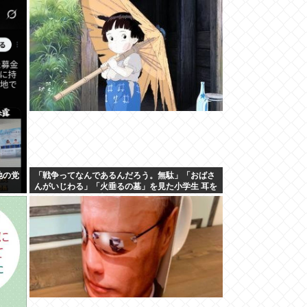
TMG
地の党
「戦争ってなんであるんだろう。無駄」「おばさ
んがいじわる」「火垂るの墓」を見た小学生 耳を
ふさぎハンカチで顔を覆う子も