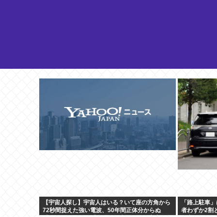
【宇宙人探し】宇宙人はいる？いて座の方角から
「路上駐車」
72秒間捉えた強い電波、50年間正体分からぬ
者わずか2割