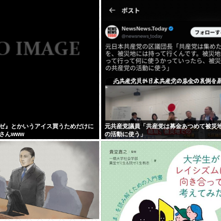
た理由とは
てしまう
ゼ』とかいうアイス買うためだけに
元共産党議員「共産党は募金あつめて被災
さんwww
の活動に使う」