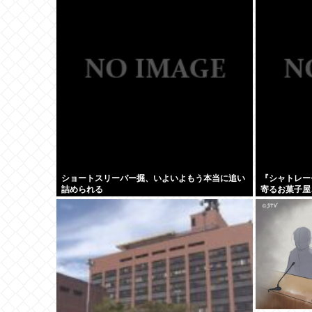
「Wow！信号」…「合理的に考えると、宇宙人か
が変わり始め
らの信号の可能性」
ショートスリーパー掘、いよいよもう本当に追い
『シャトレー
詰められる
寄るお菓子屋