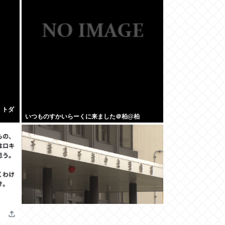
」トダ
いつものすかいらーくに来ました＠柏@柏