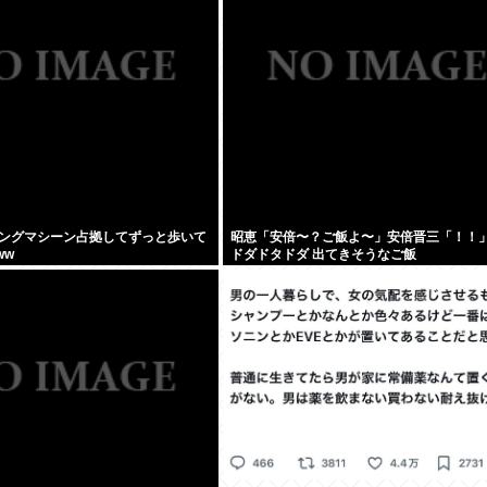
ングマシーン占拠してずっと歩いて
昭恵「安倍〜？ご飯よ〜」安倍晋三「！！
ww
ドダドタドダ 出てきそうなご飯