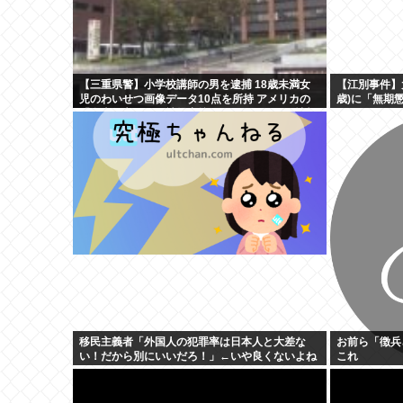
【三重県警】小学校講師の男を逮捕 18歳未満女
【江別事件】
児のわいせつ画像データ10点を所持 アメリカの
歳)に「無期
「全米行方不明・被児童搾取センター」から情報
提供
移民主義者「外国人の犯罪率は日本人と大差な
お前ら「徴兵
い！だから別にいいだろ！」←いや良くないよね
これ