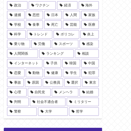
政治
ワクチン
経済
海外
逮捕
思想
日本
人間
家族
学校
食事
死亡
芸能
医療
科学
トレンド
ポリコレ
炎上
乗り物
労働
スポーツ
感染
人間関係
ランキング
相談
インターネット
子供
韓国
中国
恋愛
動物
健康
学生
犯罪
事故
原因
公務員
選択
東京
心理
自民党
メンヘラ
結婚
判明
社会不適合者
ミリタリー
警察
大学
哲学