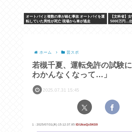
オートバイと複数の車が絡む事故 オートバイを運
【文科省】女
転していた男性が死亡 現場から車が逃走
5000万円
究力底上げ
ホーム
芸スポ
若槻千夏、運転免許の試験に
わかんなくなって…」
2025.07.31 15:45
1 : 2025/07/31(木) 15:12:37.85
ID:UkwQx5KG9