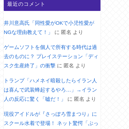
最近のコメント
井川意高氏「同性愛がOKで小児性愛が
NGな理由教えて！」
に
匿名
より
ゲームソフトを個人で所有する時代は過
去のものに？ プレイステーション「ディ
スク生産終了」の衝撃
に
匿名
より
トランプ「ハメネイ暗殺したらイラン人
は喜んで武装蜂起するやろ…」→イラン
人の反応に驚く「嘘だ！」
に
匿名
より
現役アイドルが『さっぽろ雪まつり』に
スクール水着で登場！ ネット驚愕「ぶっ