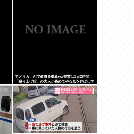
アメリカ、AIで教員を廃止ww授業は1日2時間、
「盛り上げ役」の大人が褒めてやる気を伸ばし学
力大幅アップ