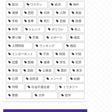
政治
ワクチン
経済
海外
逮捕
思想
日本
人間
家族
学校
食事
死亡
芸能
医療
科学
トレンド
ポリコレ
炎上
乗り物
労働
スポーツ
感染
人間関係
ランキング
相談
インターネット
子供
韓国
中国
恋愛
動物
健康
学生
犯罪
事故
原因
公務員
選択
東京
心理
自民党
メンヘラ
結婚
判明
社会不適合者
ミリタリー
警察
大学
哲学