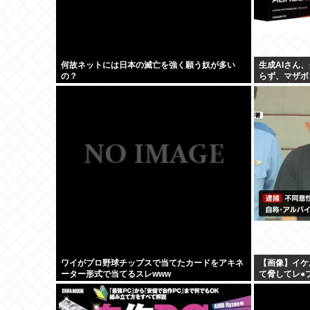
何故ネットには日本の滅亡を強く願う奴が多い
生成AIさん
の？
らず、マザボ
50%の大幅
ワイがプロ野球チップスで当てたカードをアキネ
【画像】イケ
ーター形式で当てるスレwww
て脅してレ●