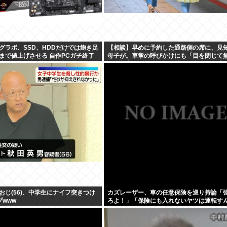
、グラボ、SSD、HDDだけでは飽き足
【相談】早めに予約した通路側の席に、見
まで値上げさせる 自作PCガチ終了
母子が。車掌の呼びかけにも「目を閉じて
値上か
して居座られました。無理やり奪われた席
局”やったもん勝ち”になってしまうのでし
か？
おじ(56)、中学生にナイフ突きつけ
カズレーザー、車の任意保険を巡り持論「
プwww
ろよ！」「保険にも入れないヤツは運転す
よ」