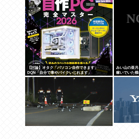
【討論】オタク「パソコン自作できます」
みい山の亜月
DQN「自分で車やバイクいじれます」
稼いでいた模