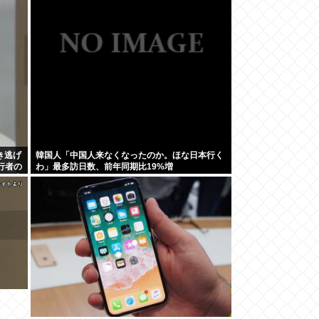
き逃げ
韓国人「中国人来なくなったのか。ほな日本行く
行者の
わ」最多訪日数、前年同期比19%増
まま逃