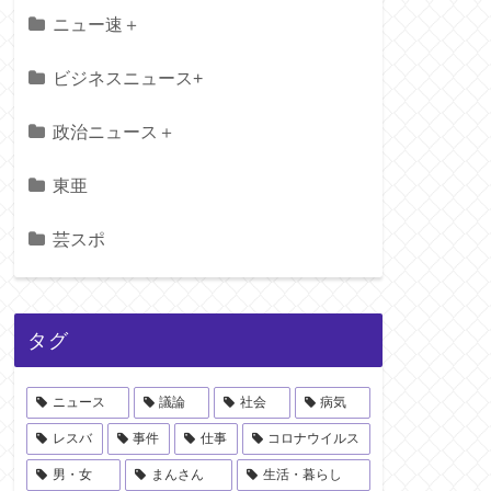
ニュー速＋
ビジネスニュース+
政治ニュース＋
東亜
芸スポ
タグ
ニュース
議論
社会
病気
レスバ
事件
仕事
コロナウイルス
男・女
まんさん
生活・暮らし