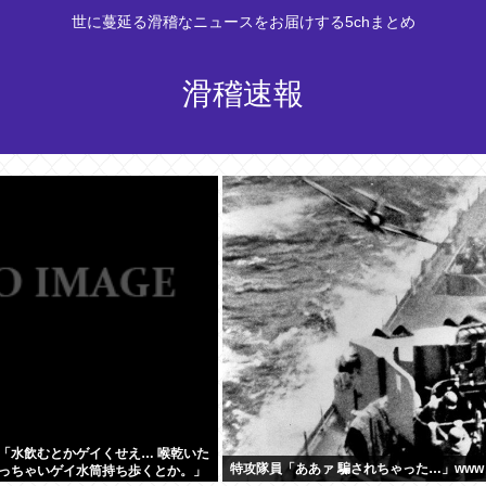
世に蔓延る滑稽なニュースをお届けする5chまとめ
滑稽速報
「水飲むとかゲイくせえ… 喉乾いた
特攻隊員「ああァ 騙されちゃった…」www
っちゃいゲイ水筒持ち歩くとか。」