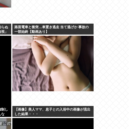
知らぬ
路面電車と衝突…車置き逃走 当て逃げか 事故の
無視」
一部始終【動画あり】
は、結
ょう
強制し
【画像】美人ママ、息子との入浴中の画像が流出
んな
した結果・・・