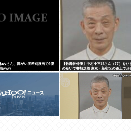
ねねさん、障がい者差別漫画で2億
【歌舞伎俳優】中村小三郎さん（77）をひ
様www
の疑いで書類送検 東京・新宿区の路上で歩
20代女性をはねてけがをさせたうえ、その
走か