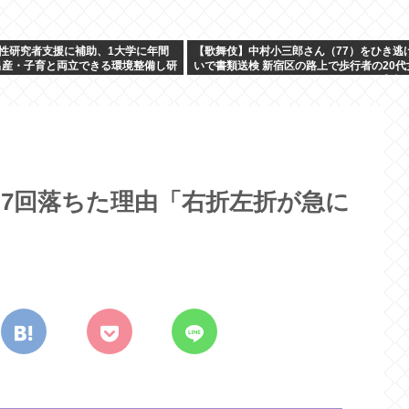
性研究者支援に補助、1大学に年間
【歌舞伎】中村小三郎さん（77）をひき逃
…出産・子育と両立できる環境整備し研
いで書類送検 新宿区の路上で歩行者の20代
をはねてけがをさせたうえ、そのまま逃走
7回落ちた理由「右折左折が急に