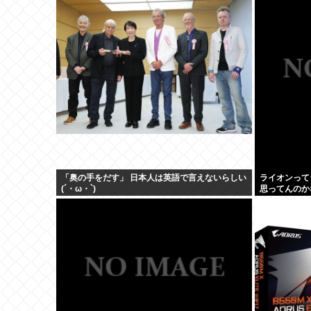
「奥の手をだす」 日本人は英語で言えないらしい
ライオンって
(´・ω・`)
思ってんのか