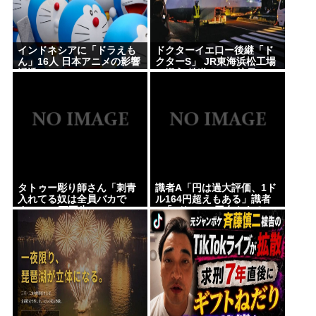
若い世代で「外国人受け入れ反対」大幅増
【悲報】ひろゆき、離婚を提示される
インドネシアに「ドラえも
ドクターイエ口ー後継「ド
鉄拳8の世界大会で謎のパキスタン人が韓国最強プレ
ん」16人 日本アニメの影響
クターS」 JR東海浜松工場
浸透
に搬入 鉄道ファン注目
ーヤーを一方的にボコして約5000万円ゲット
超円安はなぜ止まらない？日米金利差縮小でも円が
売られる理由を初心者向けに解説
日本列島さん、人間が住めるエリアの少なさが流石
に厳しいwww
adhdとの旅行、大変すぎておわるwww
タトゥー彫り師さん「刺青
識者A「円は過大評価、1ド
入れてる奴は全員バカで
ル164円超えもある」識者
阿波おどりで女性の体強調した無断動画拡散、憤る
す」→30万再生www
B「1ドル140円台もある」
どっちなの
踊り手「悲しいし気持ち悪い」…悪質なケースは警
察への相談検討
初めてソープランド行った感想を教えて
Powered by livedoor 相互RSS