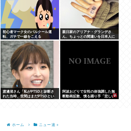
初心者マーク女のパルクール運
親日家のアリアナ・グランデさ
転、ガチで一線をこえる
ん、ちょっとの間違いを日本人に
叩かれまくって日本語勉強をやめ
てしまう…
渡邊渚さん「私がPTSDと診断さ
阿波おどりで女性の体強調した無
れた当時、世間はまだPTSDとい
断動画拡散、憤る踊り手「悲しい
う言葉は浸透されていませんでし
し気持ち悪い」…悪質なケースは
た」
警察への相談検討
ホーム
ニュー速＋