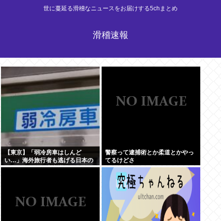
世に蔓延る滑稽なニュースをお届けする5chまとめ
滑稽速報
【東京】「弱冷房車はしんど
警察って逮捕術とか柔道とかやっ
い…」海外旅行者も逃げる日本の
てるけどさ
猛暑、だけど冷房意識は20年前の
まま