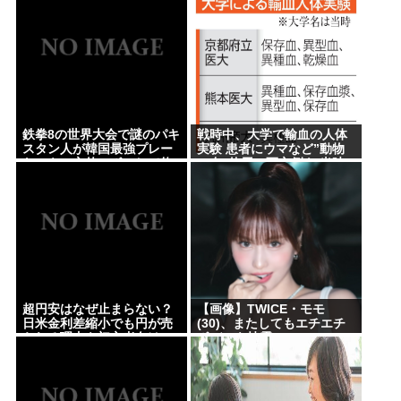
鉄拳8の世界大会で謎のパキ
戦時中、大学で輸血の人体
スタン人が韓国最強プレー
実験 患者にウマなど”動物
ヤーを一方的にボコして約
の血”使用、死亡例も 当時
5000万円ゲット
の論文を確認
超円安はなぜ止まらない？
【画像】TWICE・モモ
日米金利差縮小でも円が売
(30)、またしてもエチエチ
られる理由を初心者向けに
ボデーを披露www
解説