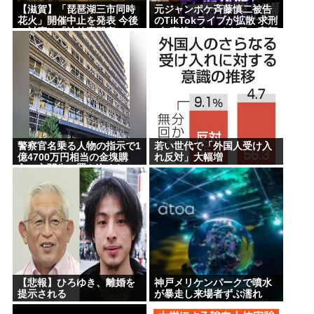
【滋賀】「琵琶湖三市同時
元ジャンポケ斉藤慎二被告
花火」開催中止を発表 今後
のTikTokライブが拡散 求刑
の対応は「法的専門家への
7年直後にうつろな目で高額
相談を行いながら」3市が関
ギフトねだり続け「精神的
与否定
に限界」「末期状態」と話
題
警察官名乗る人物の指示で1
若い世代で「外国人受け入
億4700万円相当の金塊購
れ反対」大幅増
入、玄関先に置き盗まれ
る…埼玉の89歳女性
【悲報】ひろゆき、離婚を
神戸メリケンパークで噴水
提示される
が暴走し来場者ずぶ濡れ
www