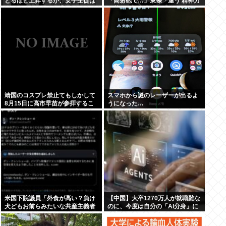
とるほど上昇するが、女子生徒は
「高射砲で…」東條「違う 精神力
今がピークで後は不幸になるから
で落とせ」学生「 」
女子にだけ優しくしてる」
靖国のコスプレ禁止てもしかして
スマホから謎のレーザーが出るよ
8月15日に高市早苗が参拝するこ
うになった…
とへの布石か？そらコスプレした
馬鹿がいたら絵にならないしな
米国下院議員「外食が高い？負け
【中国】大卒1270万人が就職難な
犬どもお前らみたいな共産主義者
のに、今度は自分の「AI分身」に
はラーメン食ってろ」→炎上
仕事を奪われる…中国で始まった
「人間蒸留」という絶望