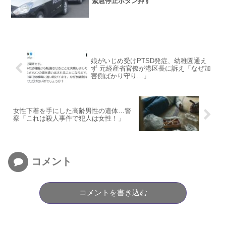
緊急停止ボタン押す
娘がいじめ受けPTSD発症、幼稚園通え
ず 元経産省官僚が港区長に訴え「なぜ加
害側ばかり守り…」
女性下着を手にした高齢男性の遺体…警
察「これは殺人事件で犯人は女性！」
コメント
コメントを書き込む