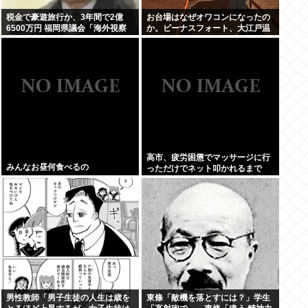
税金で豪遊旅行か、3年間で2億
お台場はなぜオワコンになったの
6500万円 福岡県議会「海外視察
か。ビーナスフォート、大江戸温
費」公表、ありがとう自民党
泉物語、Zepp Tokyo、大観覧車
高市、疲労困憊でマッサージに行
みんなお昼何食べるの
っただけでネット叩かれるまで
に。寝てないアピールと、馬鹿み
たいな被災地PVのせいか
男性教師「男子生徒の人生は歳を
東條「敵機を落とすには？」学生