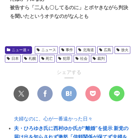
被告すら「二人も〇してるのに」とボヤきながら判決
を聞いたというオチなのがなんとも
ニュー速＋
ニュース
事件
北海道
広島
放火
日本
札幌
死亡
犯罪
社会
裁判
シェアする
夫婦なのに、心が一番遠かった日々
夫・ひろゆき氏に西村ゆか氏が“離婚”を提示 新党の
届け出を知らされず激怒「信頼関係が保てず夫婦を