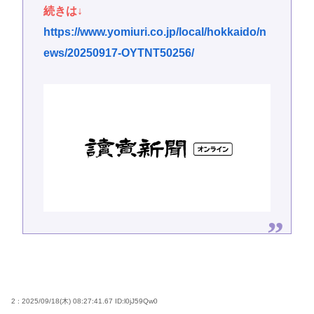
続きは↓
https://www.yomiuri.co.jp/local/hokkaido/n
ews/20250917-OYTNT50256/
2 : 2025/09/18(木) 08:27:41.67
ID:l0jJ59Qw0