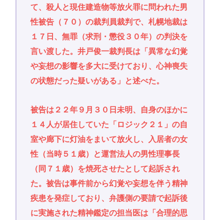
て、殺人と現住建造物等放火罪に問われた男
性被告（７０）の裁判員裁判で、札幌地裁は
１７日、無罪（求刑・懲役３０年）の判決を
言い渡した。井戸俊一裁判長は「異常な幻覚
や妄想の影響を多大に受けており、心神喪失
の状態だった疑いがある」と述べた。
被告は２２年９月３０日未明、自身のほかに
１４人が居住していた「ロジック２１」の自
室や廊下に灯油をまいて放火し、入居者の女
性（当時５１歳）と運営法人の男性理事長
（同７１歳）を焼死させたとして起訴され
た。被告は事件前から幻覚や妄想を伴う精神
疾患を発症しており、弁護側の要請で起訴後
に実施された精神鑑定の担当医は「合理的思