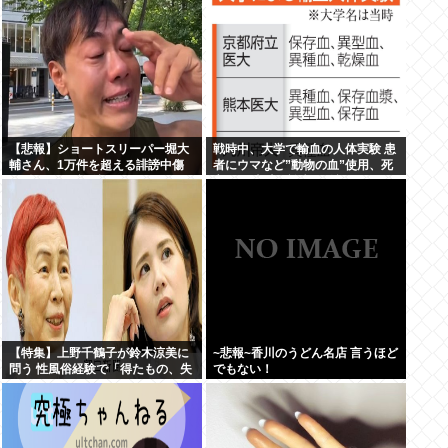
【悲報】ショートスリーパー堀大
戦時中、大学で輸血の人体実験 患
輔さん、1万件を超える誹謗中傷
者にウマなど”動物の血”使用、死
に耐えられず号泣してしまう
亡例も 当時の論文を確認
【特集】上野千鶴子が鈴木涼美に
~悲報~香川のうどん名店 言うほど
問う 性風俗経験で「得たもの、失
でもない！
ったもの」