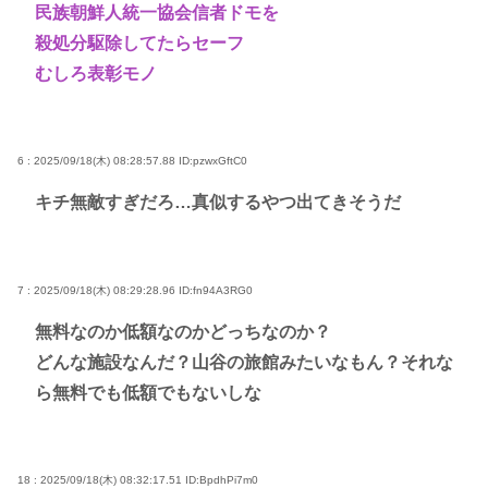
民族朝鮮人統一協会信者ドモを
殺処分駆除してたらセーフ
むしろ表彰モノ
6 : 2025/09/18(木) 08:28:57.88
ID:pzwxGftC0
キチ無敵すぎだろ…真似するやつ出てきそうだ
7 : 2025/09/18(木) 08:29:28.96
ID:fn94A3RG0
無料なのか低額なのかどっちなのか？
どんな施設なんだ？山谷の旅館みたいなもん？それな
ら無料でも低額でもないしな
18 : 2025/09/18(木) 08:32:17.51
ID:BpdhPi7m0