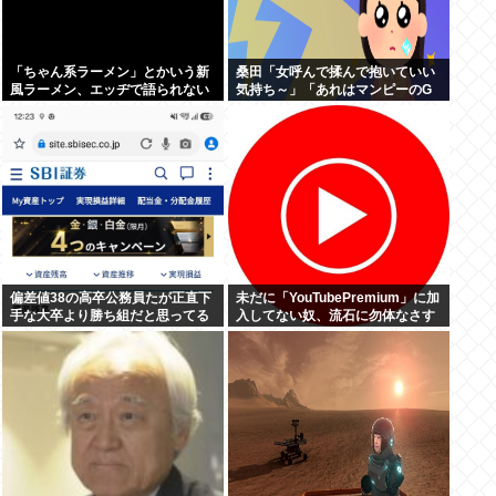
「ちゃん系ラーメン」とかいう新
桑田「女呼んで揉んで抱いていい
風ラーメン、エッヂで語られない
気持ち～」「あれはマンピーのG
www
スポット」これ女のファンはどう
いう気持ちで聴いてるの?
偏差値38の高卒公務員たが正直下
未だに「YouTubePremium」に加
手な大卒より勝ち組だと思ってる
入してない奴、流石に勿体なさす
ぎるwww