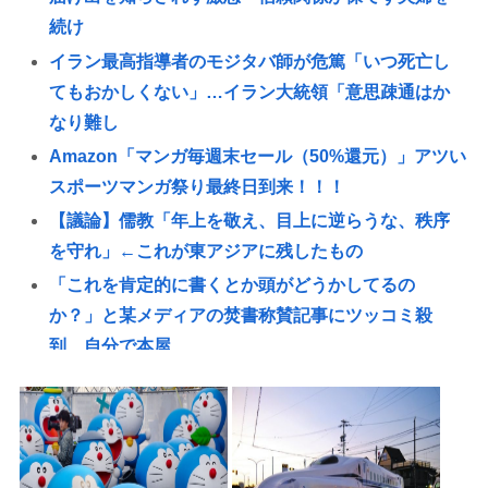
続け
イラン最高指導者のモジタバ師が危篤「いつ死亡し
てもおかしくない」…イラン大統領「意思疎通はか
なり難し
Amazon「マンガ毎週末セール（50%還元）」アツい
スポーツマンガ祭り最終日到来！！！
【議論】儒教「年上を敬え、目上に逆らうな、秩序
を守れ」←これが東アジアに残したもの
「これを肯定的に書くとか頭がどうかしてるの
か？」と某メディアの焚書称賛記事にツッコミ殺
到、自分で本屋
タトゥー彫り師さん「刺青入れてる奴は全員バカで
す」→30万再生www
識者A「円は過大評価、1ドル164円超えもある」識
者B「1ドル140円台もある」どっちなの