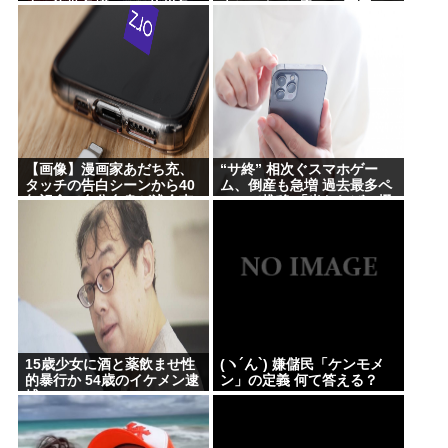
す」詐欺急増 “ニセ佐川急
大ヒットで3億1400万円の
便”HPに誘導、個人情報要
赤字。海外では好調なのに
求 佐川急便「断じて許され
日韓の貧乏人が買わないた
ない」怒り
め
【画像】漫画家あだち充、
“サ終” 相次ぐスマホゲー
タッチの告白シーンから40
ム、倒産も急増 過去最多ペ
年記念で自分自身が浅倉南
ースで推移 「当たれば一攫
になりきり投稿
千金」過去の時代に
15歳少女に酒と薬飲ませ性
(ヽ´ん`) 嫌儲民「ケンモメ
的暴行か 54歳のイケメン逮
ン」の定義 何て答える？
捕