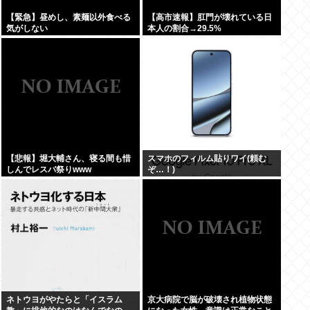
【緊急】昼めし、素麺以外食べる
【高市速報】肛門が壊れている日
気がしない
本人の割合→29.5%
【悲報】堀大輔さん、寝る間も惜
スマホのフィルム貼りワイ(頼む
しんでレスバ祭りwww
ぞ…！)
ネトウヨがやたらと「イスラム
京大病院で脳が破壊され植物状態