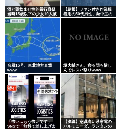
Powered by livedoor 相互RSS
酒と薬飲ませ性的暴行容疑
【島根】ファン付き作業服
当時15歳以下の少女10人被
着用の50代男性、熱中症の
害か、動画770本 男を再逮
疑いで死亡…スポーツドリ
捕
ンクも持参
台風15号、東北地方直撃
堀大輔さん、寝る間も惜し
www
んでレスバ祭りwww
「怖い…もう怖いです」
【決算】意識高い系家電の
SNSで「無料で差し上げま
バルミューダ、ランタンの