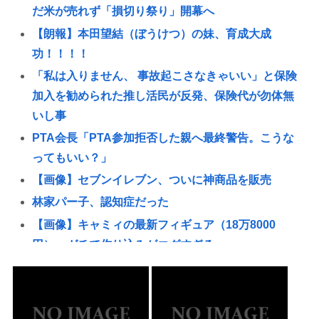
だ米が売れず「損切り祭り」開幕へ
【朗報】本田望結（ぼうけつ）の妹、育成大成
功！！！！
「私は入りません、 事故起こさなきゃいい」と保険
加入を勧められた推し活民が反発、保険代が勿体無
いし事
PTA会長「PTA参加拒否した親へ最終警告。こうな
ってもいい？」
【画像】セブンイレブン、ついに神商品を販売
林家パー子、認知症だった
【画像】キャミィの最新フィギュア（18万8000
円）、ガチで作り込みがエグすぎる
【悲報】「世界の売春婦（セッ◯スワーカー）の数
と割合」反論「そんなはずはない日本は上位なはず
だ」←これ