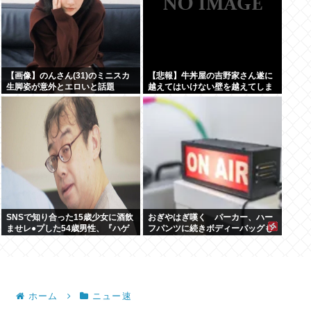
【画像】のんさん(31)のミニスカ
【悲報】牛丼屋の吉野家さん遂に
生脚姿が意外とエロいと話題
越えてはいけない壁を越えてしま
う…
SNSで知り合った15歳少女に酒飲
おぎやはぎ嘆く パーカー、ハー
ませレ●プした54歳男性、『ハゲ
フパンツに続きボディーバッグも
かどうか』で意見が真っ二つに分
ダサい論争に「なんでおじさんだ
かれる
け言われるの？」
ホーム
ニュー速