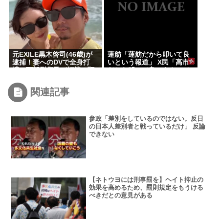
元EXILE黒木啓司(46歳)が
蓮舫「蓮舫だから叩いて良
逮捕！妻へのDVで全身打
いという報道」 X民「高市
撲、頭部裂傷及び打撲、頸
だから叩いて良いをやって
部損傷
るのがお前だろ」
関連記事
参政「差別をしているのではない。反日
の日本人差別者と戦っているだけ」 反論
できない
【ネトウヨには刑事罰を】ヘイト抑止の
効果を高めるため、罰則規定をもうける
べきだとの意見がある