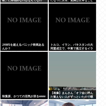
教」に排他的なのはなんでなの
になった女性、意識は正常なこと
が確認されおわる
JAWSを超えるパニック映画ある
トルコ、イラン、パキスタンの大
んか？
同盟成立で、中東で孤立するイラ
ンは滅亡不可避な情勢へwww
【画像】まんさん「オフ会に呼ん
秋葉原、かつての活気が戻るwww
だ覚えない人がずっといたので晒
すわ」（パシャ）