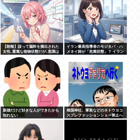
【朗報】誤って脳幹を摘出された
イラン最高指導者のモジタバ・ハ
女性､重篤な植物状態だが､意識は
メネイ師が「危篤状態」？ イラン
正常で何かを思考していると判明
大統領「意思疎通はかなり難し
い」
新婚だけど好きな人ができたかも
靖国神社、軍装などのネトウヨコ
知れない
スプレファッションショー禁止へ