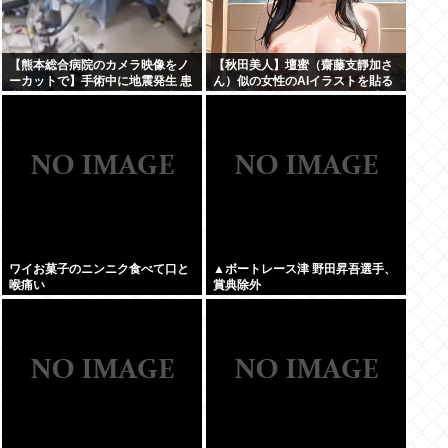
【熊本総合病院のカメラ映像をノ
【秋田美人】壇蜜（齋藤支靜加さ
ーカットで】手術中に地震発生 患
ん）似の女性のAIイラストを貼る
者ファースト 医師ら緊迫の一部始
ぞ！おぱーい！おへそ！マン毛！
終
ワイお菓子のニンニク食べて口と
▲ボートレース津 野田昇吾選手、
喉痛い
賞典除外