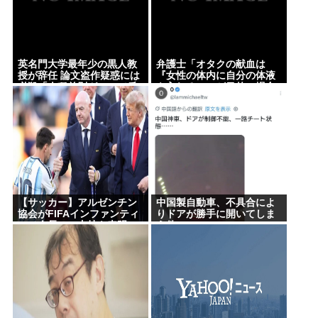
英名門大学最年少の黒人教授が辞任 論文盗作疑惑に
は必殺「人種差別ガー」で反撃
弁護士「オタクの献血は『女性の体内に自分の体液
英名門大学最年少の黒人教
弁護士「オタクの献血は
を入れる』のが目的。場合によっては不同意性交罪
授が辞任 論文盗作疑惑には
『女性の体内に自分の体液
必殺「人種差別ガー」で反
を入れる』のが目的。場合
に当たる」
撃
によっては不同意性交罪に
当たる」
台風15号、東北地方直撃www
【速報】北海道江別大学生殺人事件、主犯格の川口
被告(19)に無期懲役の判決←これ、妥当だと思
う？？？？？？
軽自動車に”軽油”を入れちゃ絶対ダメ～！ セルフス
【サッカー】アルゼンチン
中国製自動車、不具合によ
協会がFIFAインファンティ
りドアが勝手に開いてしま
タンドで後を絶たない「誤給油トラブル」！
ーノ会長への支持を表明
う件
“W杯売却計画”にも言及
堀大輔さん、寝る間も惜しんでレスバ祭りwww
「過ちを認めたことは特筆
すべき」
(ヽ´ん`) 嫌儲民「ケンモメン」の定義 👈 何て答え
る？