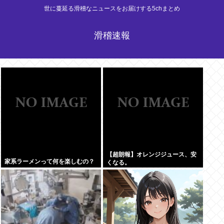
世に蔓延る滑稽なニュースをお届けする5chまとめ
滑稽速報
【超朗報】オレンジジュース、安
家系ラーメンって何を楽しむの？
くなる。