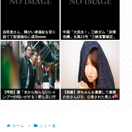
自民党さん、障がい者福祉を切り
中国「大洪水！」三峡ダム「決壊
捨てて財源捻出に成功www
危機」台風13号「三峡直撃確定」
日本「最も強い勢力で接近！（伊
勢湾台風級」台風13号と15号「中
国本土でぶつかり合う（前代未
聞」→
【愕然】妻「夫から知らないシャ
【画像】赤ちゃんを遺棄して逮捕
ンプーの匂いがする！変な店に行
の女さん(23)、公表された美人す
ってるに違いない！！！」探偵
ぎるご尊顔がこちら⇒www
「調べたところ･･･」⇒結果ｗｗ
ホーム
ニュー速