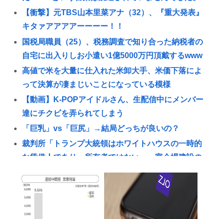
【衝撃】元TBS山本里菜アナ（32）、『重大発表』
キタァアアアアーーーー！！
国税局職員（25）、税務調査で知り合った納税者の
自宅に出入りしお小遣い1億5000万円頂戴するwww
高値で米を大量に仕入れた米卸大手、米価下落によ
って決算が凄まじいことになっている模様
【動画】K-POPアイドルさん、生配信中にメンバー
達にチクビを弄られてしまう
「巨乳」vs「巨尻」→結局どっちが良いの？
裁判所「トランプ大統領はホワイトハウスの一時的
な賃借人であり、所有者ではない」、宴会場建設の
工事差し止め命令
【朗報】菅直人元総理、再評価されるwww
ロシアがNATOの結束を試す可能性、米情報分析で判
明