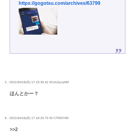
https://gogotsu.com/archives/63799
2 : 2021/04/19(月) 17:15:30.42
ID:eh2q+pHI0
ほんとかー？
8 : 2021/04/19(月) 17:18:20.70
ID:7JT9r5Y80
>>2