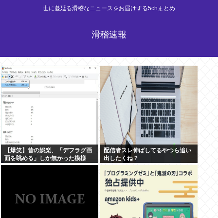
世に蔓延る滑稽なニュースをお届けする5chまとめ
滑稽速報
【爆笑】昔の娯楽、「デフラグ画
配信者スレ伸ばしてるやつら追い
面を眺める」しか無かった模様
出したくね？
www