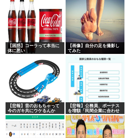
頼できる」と擁護される
後まで責任を持って確実に
www
行う」
【困惑】コーラって本当に
【画像】自分の足を撮影し
体に悪い
てみた
の？・・・・・・・・・
【悲報】昔のおもちゃって
【悲報】公務員、ボーナス
今のガキ共にウケるんか
を増額「民間企業に合わせ
な？
ました」