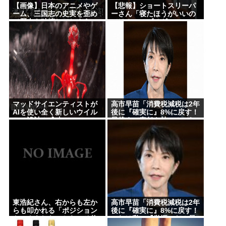
【画像】日本のアニメやゲ
【悲報】ショートスリーパ
ーム、三国志の史実を歪め
ーさん「寝たほうがいいの
て歴史を破壊してしまう
では？」にブチギレ
マッドサイエンティストが
高市早苗「消費税減税は2年
AIを使い全く新しいウイル
後に『確実に』8%に戻す！
スの設計に成功
最後まで責任を持つ！これ
は私の『覚悟』だ！」
東浩紀さん、右からも左か
高市早苗「消費税減税は2年
らも叩かれる「ポジション
後に『確実に』8%に戻す！
トークをしないからこそ信
これは私の『覚悟』だ！最