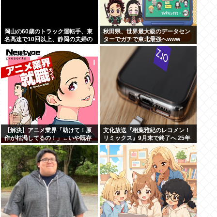
岡山の60歳のトラック運転手、東
秋田県、世界最大級のデータセン
名高速で10回以上、静岡の夫婦の
ターでガチで東北最強へwww
車に追突
【解決】アニメ業界「助けて！原
文化放送『相葉雅紀のレコメン！
作が枯渇してるの！」←いや既存
リミックス』9月末で終了へ 25年
作品の2期やったら良いよね？
の歴史に幕