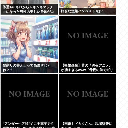
体重140キロからムキムキマッチ
好きな惣菜パンベスト3は?
ョになった男性の美しい身体がコ
チラ！！！
髭剃りの替え刃って高過ぎじゃ
【衝撃画像】昔の『深夜アニメ』
ね？？
が凄すぎるwww「母親の前でギリ
ギリ見れる深夜アニメ」がこち
ら…この名作アニメは…
“アンダーヘア脱毛”に中高年男性
【画像】ドカタさん、現場監督に