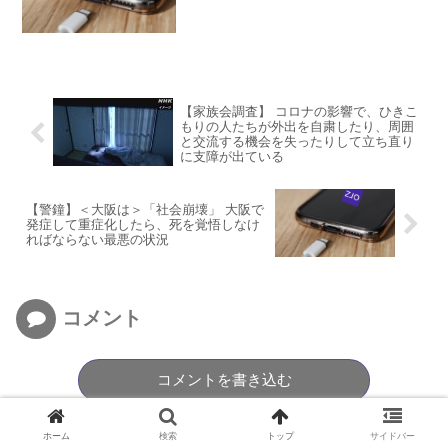
【家族会調査】 コロナの影響で、ひきこ
もりの人たちが外出を自粛したり、周囲
と交流する機会を失ったりして立ち直り
に支障が出ている
【警鐘】＜大阪は＞「社会崩壊」 大阪で
発症して重症化したら、死を覚悟しなけ
ればならない最悪の状況
コメント
コメントを書き込む
ホーム
検索
トップ
サイドバー