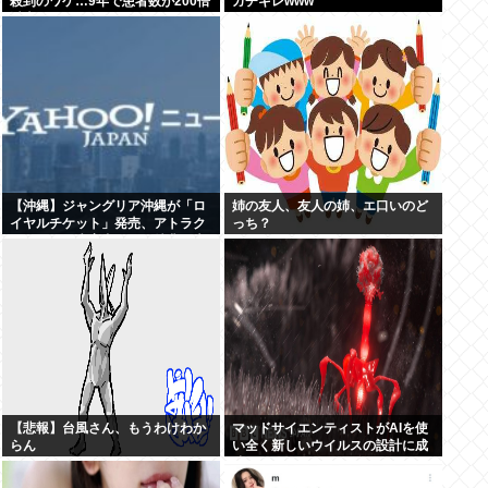
殺到のワケ…9年で患者数が200倍
ガチギレwww
以上
【沖縄】ジャングリア沖縄が「ロ
姉の友人、友人の姉、エ口いのど
イヤルチケット」発売、アトラク
っち？
ションの優先案内などの特典…大
人2万9700円
【悲報】台風さん、もうわけわか
マッドサイエンティストがAIを使
らん
い全く新しいウイルスの設計に成
功