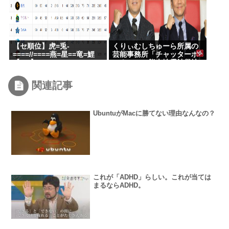
【セ順位】虎=兎-
くりぃむしちゅーら所属の
====//====燕=星==竜=鯉
芸能事務所「チャッターボ
【8/7】
ックス」、熊本地震被災地
に災害義援金寄付を発表
関連記事
UbuntuがMacに勝てない理由なんなの？
これが「ADHD」らしい。これが当ては
まるならADHD。