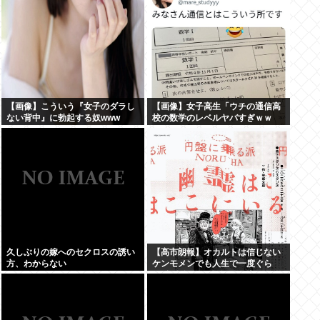
【画像】こういう『女子のダラし
【画像】女子高生「ウチの通信高
ない背中』に勃起する奴www
校の数学のレベルヤバすぎｗｗ
ｗ」
久しぶりの嫁へのセクロスの誘い
【高市朗報】オカルトは信じない
方、わからない
ケンモメンでも人生で一度ぐら
い"超自然的な体験"した事あるん
だろ？？