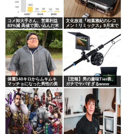
【画像】たぬき顔の女の子ってなんであんな魅力的
なん？ 【Pickup07091607】
コメ卸大手さん、営業利益
文化放送『相葉雅紀のレコ
【衝撃】ちいかわ作者さん、総額30億超の大豪邸を
83%減 高値で買い込んだ米
メン！リミックス』9月末で
が売れず「損切り祭り」開
終了へ 25年の歴史に幕
建てるwww
幕へ
東浩紀さん、右からも左からも叩かれる「ポジショ
ントークをしないからこそ信頼できる」と擁護され
るwww
イチローの晩年(2011-2019)の成績、流石に擁護でき
ないwww
体重140キロからムキムキ
【悲報】男の趣味Tier表、
マッチョになった男性の美
ガチでヤバすぎるwww
『ヤニねこ』新海誠、水島努、綾辻行人らクリエイ
しい身体がコチラ！！！
ターが絶賛 過激描写はBPOでも議論に
避難所地獄と化す「ずっと同じ食べ物&断水でトイレ
流せず悪臭&床に直接就寝&コロナ感染」
Powered by livedoor 相互RSS