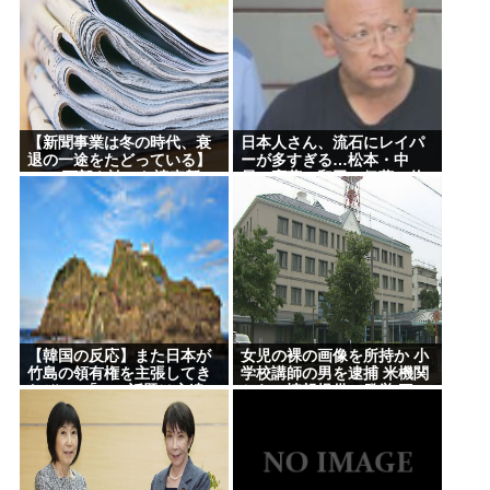
ョックで涙… 見逃していた乳幼児期のサインとは
いる」
脳の手術で正常な脳を摘出
Powered by livedoor 相互RSS
【新聞事業は冬の時代、衰
日本人さん、流石にレイパ
退の一途をたどっている】
ーが多すぎる…松本・中
1000万部を誇った読売新
居・斉藤・和田・伊藤・佐
聞、15年で部数半減の衝撃
野・新井・ボビーオロゴン
etc…
【韓国の反応】また日本が
女児の裸の画像を所持か 小
竹島の領有権を主張してき
学校講師の男を逮捕 米機関
たぞ → 「この話題は永遠に
からの情報提供で発覚 三
終わらないな」「日本政府
重・津市
の支持率が落ちてきた時点
でこの手のニュースが出る
のは予想できた」