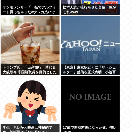
ケンモメンサー「一括でアルフォ
松本人志が流行らせた言葉一覧が
ート買っちゃったwクレカ払いで
これwww
来月の俺ごめんねー」銀行「デビ
ットカードなんで即時引き落とし
です」
トランプ氏、「出産旅行」禁じる
【東京】東京駅近くに「地下シェ
大統領令 米国籍取得を目的とした
ルター」整備を正式表明…小池百
中国人らの渡米を問題視
合子知事「多くの方が滞在、施設
整備の効果高い」
学生「ちいかわ映画は神秘的で
17歳で無期懲役になった奴、怖い