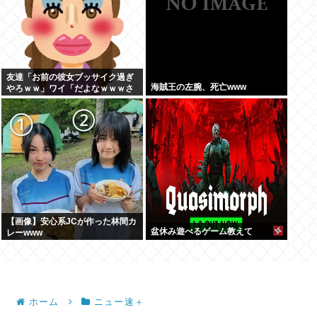
友達「お前の彼女ブッサイク過ぎ
海賊王の左腕、死亡www
やろｗｗ」ワイ「だよなｗｗｗさ
っさと別れたいわｗｗｗ」
【画像】安心系JCが作った林間カ
盆休み遊べるゲーム教えて
レーwww
ホーム
ニュー速＋