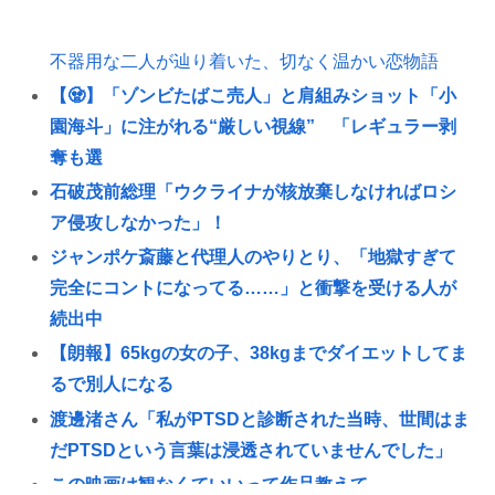
不器用な二人が辿り着いた、切なく温かい恋物語
【🧟】「ゾンビたばこ売人」と肩組みショット「小
園海斗」に注がれる“厳しい視線” 「レギュラー剥
奪も選
石破茂前総理「ウクライナが核放棄しなければロシ
ア侵攻しなかった」！
ジャンポケ斎藤と代理人のやりとり、「地獄すぎて
完全にコントになってる……」と衝撃を受ける人が
続出中
【朗報】65kgの女の子、38kgまでダイエットしてま
るで別人になる
渡邊渚さん「私がPTSDと診断された当時、世間はま
だPTSDという言葉は浸透されていませんでした」
この映画は観なくていいって作品教えて