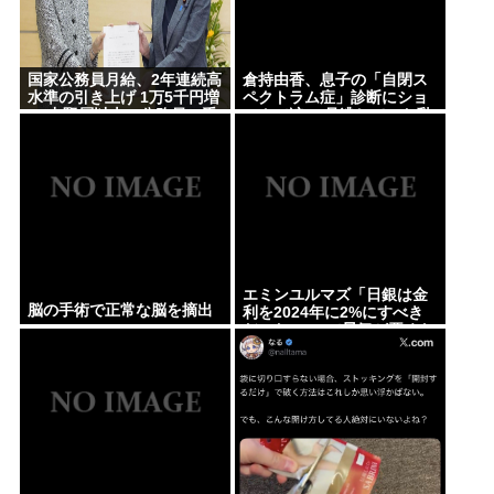
国家公務員月給、2年連続高
倉持由香、息子の「自閉ス
水準の引き上げ 1万5千円増
ペクトラム症」診断にショ
に 中堅層以上の公務員に手
ックで涙… 見逃していた乳
厚く配分
幼児期のサインとは
エミンユルマズ「日銀は金
脳の手術で正常な脳を摘出
利を2024年に2%にすべき
だった、2%で景気が悪くな
るなら生産性が低い利益が
出せない企業、潰れろ