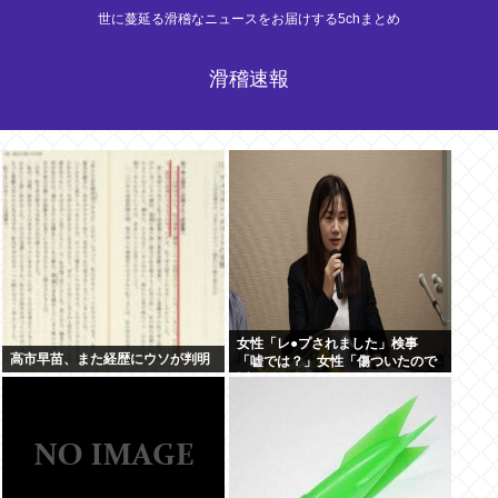
世に蔓延る滑稽なニュースをお届けする5chまとめ
滑稽速報
女性「レ●プされました」検事
高市早苗、また経歴にウソが判明
「嘘では？」女性「傷ついたので
訴えます」