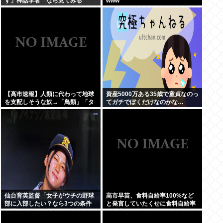
す」神話学者「なら見てみる
www
か…」
【高市速報】人類に代わって地球
資産5000万ある35歳で童貞なのっ
を支配しそうな奴→「鳥類」「タ
てガチでぼくだけなのかな…
コ・イカ」「麦」の3強に絞られ
る。
仙台育英監督「女子がウチの野球
高市早苗、食料自給率100%など
部に入部したい？なら3つの条件
と発言していたくせに食料自給率
を課す。男子に負けないノック、
が過去最低になってしまう
エクセルなどのPCスキル、ブレな