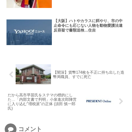
【大阪】ハトやカラスに餌やり、市の中
止命令にも応じない人物を動物愛護法違
反容疑で書類送検…住吉
【闇深】貨幣174枚を不正に持ち出した造
幣局職員、すでに死亡
だから高市早苗氏をステマの標的にし
た…「内部文書で判明」小泉進次郎陣営
に入り込む"増税派"の正体 (須田 慎一郎
氏)
コメント