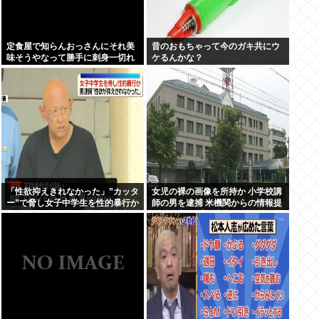
定食屋で知らんおっさんにそれ美
昔のおもちゃって今のガキ共にウ
味そうやなって勝手に刺身一切れ
ケるんかな？
食われたから警察呼んだ
「性欲抑えきれなかった」”カッタ
女児の裸の画像を所持か 小学校講
ー”で脅し女子中学生を性的暴行か
師の男を逮捕 米機関からの情報提
自称アルバイトの56歳男を逮捕
供で発覚 三重・津市