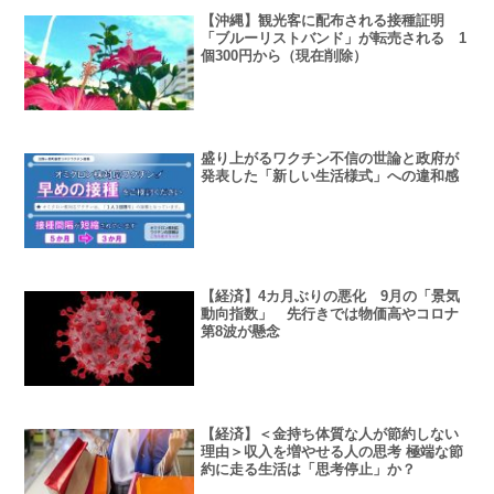
【沖縄】観光客に配布される接種証明
「ブルーリストバンド」が転売される 1
個300円から（現在削除）
盛り上がるワクチン不信の世論と政府が
発表した「新しい生活様式」への違和感
【経済】4カ月ぶりの悪化 9月の「景気
動向指数」 先行きでは物価高やコロナ
第8波が懸念
【経済】＜金持ち体質な人が節約しない
理由＞収入を増やせる人の思考 極端な節
約に走る生活は「思考停止」か？