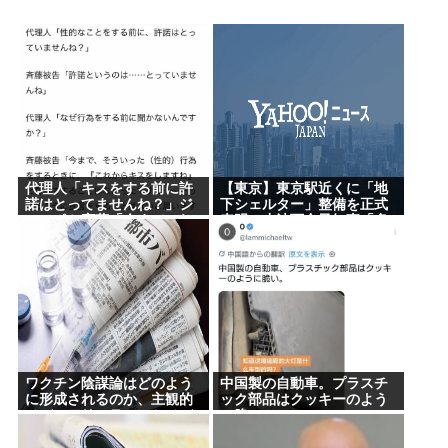
近場で「天の川」見れる場所教えて🥺
氷河期世代『ルッキズムが一番酷かったのは00年
代、こういうチャラい外見の男が街に溢れかえって
た。」たし蟹
【昆虫食】食用コオロギビジネスで破産したグリラ
ス社長 みんなにコオロギ食を広める為にリベンジ
代理人「キスをする前に許
【東京】東京駅近くに「地
へ
諾はとってませんね？」ジ
下シェルター」整備を正式
ャンポケ斎藤「今までこれ
表明…小池百合子知事「多
【日本水産物輸入禁止に釈明が必要】 韓国のCPTPP
からキスしますなんて宣言
くの方が滞在、施設整備の
することなかったので」
効果高い」
加盟への課題を関西外大教授に聞く 李大統領に
「政治利用」の過去
【徹底討論】ワイ(48)無職はこのまま逃げ切れるのか
【皇室】 宮内庁長官実力行使 愛子天皇実現へ！
【朗報】佐倉綾音さん（32）、自分のシコポイント
ワクチン陰謀論はどのよう
中国製の自動車。プラスチ
に形成されるのか、主観的
ック部品はクッキーのよう
に気づいてしまうwww
メディアリテラシーとメデ
に脆い
ィア不信「ワクチンにマイ
倉持由香、息子の「自閉スペクトラム症」診断にシ
クロチップが埋め込まれて