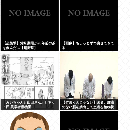
い覚悟」
【超衝撃】賞味期限が20年前の茶
【画像】ちょっとずつ痩せてきて
を飲んだ…【超衝撃】
る
『みいちゃんと山田さん』とネッ
【竹田くんじゃない】医者、腫瘍
ト民 異常者動物園
のない脳を摘出して患者を植物状
態に