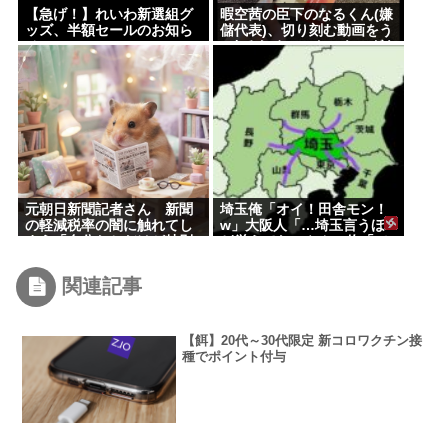
【急げ！】れいわ新選組グ
暇空茜の臣下のなるくん(嫌
ッズ、半額セールのお知ら
儲代表)、切り刻む動画をう
せ
pするためにストッキングを
購入、ハサミを入れて感触
を楽しむ
元朝日新聞記者さん 新聞
埼玉俺「オイ！田舎モン！
の軽減税率の闇に触れてし
w」大阪人「…埼玉言うほ
まう「自分たちだけが特別
ど栄えてないやん」俺「で
扱いされる理由を社説で論
も、西やんw」
じてほしい」
関連記事
【餌】20代～30代限定 新コロワクチン接
種でポイント付与