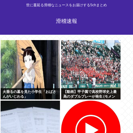
世に蔓延る滑稽なニュースをお届けする5chまとめ
滑稽速報
火垂るの墓を見た小学生「おばさ
【動画】甲子園で高校野球史上最
んがいじわる」
高のダブルプレーが発生 (モメン
らの想像の25倍は史上最高)これも
うプロ野球超えてるだろ…