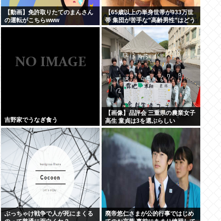
【動画】免許取りたてのまんさん
【65歳以上の単身世帯が933万世
の運転がこちらwww
帯 集団が苦手な”高齢男性”はどう
生きていく？】孤独死のリスク
も…専門家 「8日以上見つからな
いのも圧倒的に男性」
【画像】品評会 三重県の農業女子
吉野家でうなぎ食う
高生 童貞は3を選ぶらしい
ぶっちゃけ戦争で人が死にまくる
廃帝悠仁さまが公的行事ではじめ