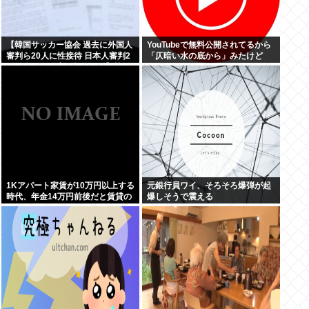
【韓国サッカー協会 過去に外国人
YouTubeで無料公開されてるから
審判ら20人に性接待 日本人審判2
「仄暗い水の底から」みたけど
人も含む…一度も負けなし】韓国
でサッカーファンや国民から怒り
と失望の声
1Kアパート家賃が10万円以上する
元銀行員ワイ、そろそろ爆弾が起
時代、年金14万円前後だと賃貸の
爆しそうで震える
人は無理じゃね？