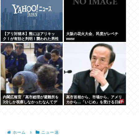
【アリ対猪木】熊にはアリキッ
大阪の花火大会、民度がレベチ
ク！が有効と判明！襲われた男性
www
「アリキックで追っ払った」
内閣広報官「高市総理が避難所を
高市首相から、市場から、アメリ
3分しか視察しなかったなんてデ
カから…「いじめ」を受ける日銀
マ！50分いたぞ 」 →しかし事実
が「四面楚歌」を脱する「たった
上の視察は数分で正解
1つの正しい方法」とは何か
ホーム
ニュー速