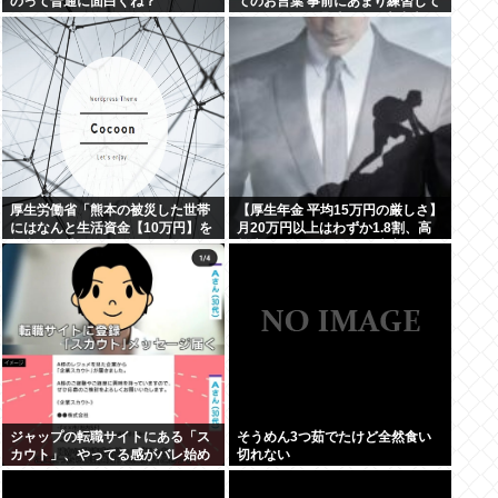
のって普通に面白くね？
てのお言葉 事前にあまり練習して
ないっぽい。滑舌悪いし大丈夫な
の
厚生労働省「熊本の被災した世帯
【厚生年金 平均15万円の厳しさ】
にはなんと生活資金【10万円】を
月20万円以上はわずか1.8割、高
無利子で貸してあげます」
齢夫婦は毎月4.2万円の赤字に
ジャップの転職サイトにある「ス
そうめん3つ茹でたけど全然食い
カウト」、やってる感がバレ始め
切れない
るwww