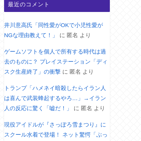
最近のコメント
井川意高氏「同性愛がOKで小児性愛が
NGな理由教えて！」
に
匿名
より
ゲームソフトを個人で所有する時代は過
去のものに？ プレイステーション「ディ
スク生産終了」の衝撃
に
匿名
より
トランプ「ハメネイ暗殺したらイラン人
は喜んで武装蜂起するやろ…」→イラン
人の反応に驚く「嘘だ！」
に
匿名
より
現役アイドルが『さっぽろ雪まつり』に
スクール水着で登場！ ネット驚愕「ぶっ