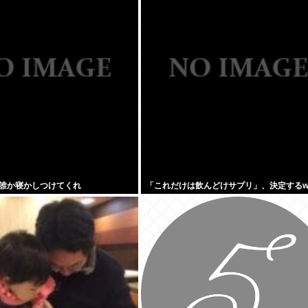
ださい」
被爆国として…」お目々パチパチッ
誰か寝かしつけてくれ
「これだけは飲んどけサプリ」、決定するw