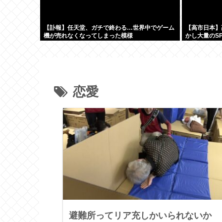
【訃報】任天堂、ガチで終わる…世界中でゲーム
【高市日本】
機が売れなくなってしまった模様
かし大量のS
設置
恋愛
避難所ってリア充しかいられないか