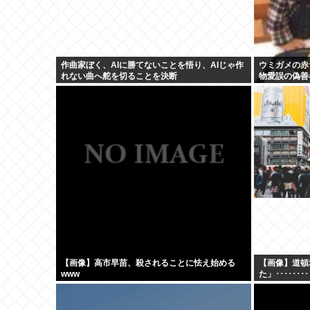
作曲家ぼく、AIに勝てないことを悟り、AIじゃ作
ウミガメの赤
れない曲へ舵を切ることを決断
物愛誤の偽善
【画像】高市早苗、殺されることに怯え始める
【画像】道頓
www
た」････････