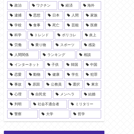
政治
ワクチン
経済
海外
逮捕
思想
日本
人間
家族
学校
食事
死亡
芸能
医療
科学
トレンド
ポリコレ
炎上
労働
乗り物
スポーツ
感染
人間関係
ランキング
相談
インターネット
子供
韓国
中国
恋愛
動物
健康
学生
犯罪
事故
原因
公務員
選択
東京
心理
自民党
メンヘラ
結婚
判明
社会不適合者
ミリタリー
警察
大学
哲学