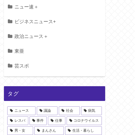
ニュー速＋
ビジネスニュース+
政治ニュース＋
東亜
芸スポ
タグ
ニュース
議論
社会
病気
レスバ
事件
仕事
コロナウイルス
男・女
まんさん
生活・暮らし