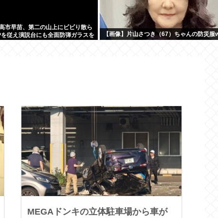
高市早苗、第二の山上にビビり散ら
【画像】片山さつき（67）ちゃんの防災服w
Pを従え演説台にも全面防弾ガラスを
MEGAドンキの立体駐車場から車が