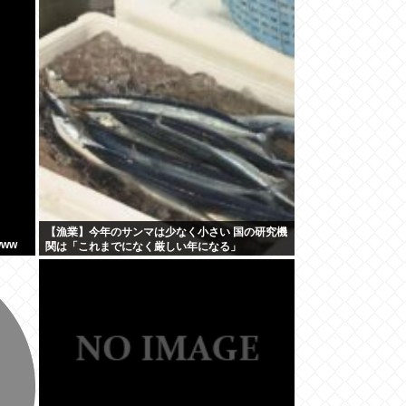
るの？
【漁業】今年のサンマは少なく小さい 国の研究機
ww
関は「これまでになく厳しい年になる」