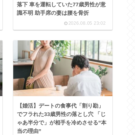
落下 車を運転していた77歳男性が意
識不明 助手席の妻は腰を骨折
2026.08.05 23:02
【婚活】デートの食事代「割り勘」
でフラれた33歳男性の落とし穴 「じ
ゃあ半分で」が相手を冷めさせる”本
当の理由”