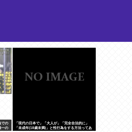
典での
「現代の日本で」「大人が」「完全合法的に」
唯一の
「未成年(18歳未満)」と性行為をする方法ってあ