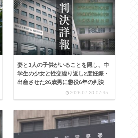
妻と3人の子供がいることを隠し、中
学生の少女と性交繰り返し2度妊娠・
出産させた26歳男に懲役6年の判決
2026.07.30 07:45