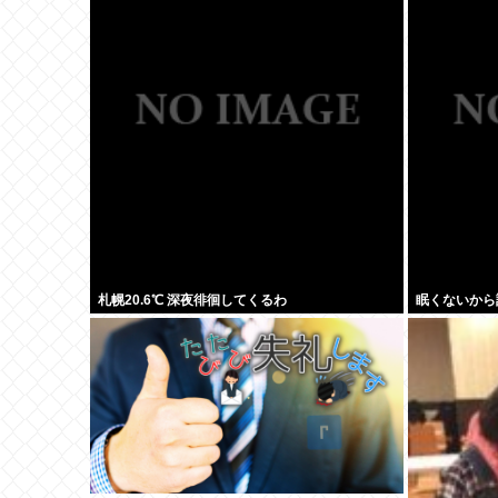
ず遵守してく
札幌20.6℃ 深夜徘徊してくるわ
眠くないから