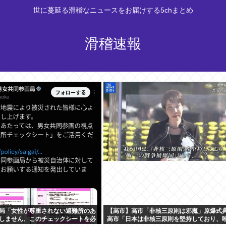
世に蔓延る滑稽なニュースをお届けする5chまとめ
滑稽速報
局「女性が尊重されない避難所のあ
【高市】高市「非核三原則は邪魔」原爆式
しません、このチェックシートを必
高市「日本は非核三原則を堅持しており、