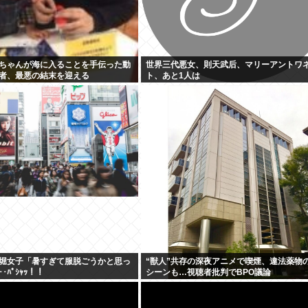
ちゃんが海に入ることを手伝った動
世界三代悪女、則天武后、マリーアントワ
者、最悪の結末を迎える
ト、あと1人は
堀女子「暑すぎて服脱ごうかと思っ
“獣人”共存の深夜アニメで喫煙、違法薬物
･･ﾊﾟｼｬｯ！！
シーンも…視聴者批判でBPO議論