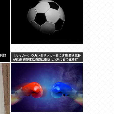
帰後2
【サッカー】ウガンダサッカー界に衝撃 若き主将
が死去 携帯電話強盗に抵抗した末に石で滅多打
ち… 国民が怒り「リーダーを失った」