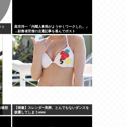
ネッ
高市洋一「内閣人事局がようやくワークした。」
→財務省官僚の左遷記事を喜んでポスト
の連想
【画像】スレンダー美脚、とんでもないダンスを
披露してしまうwww