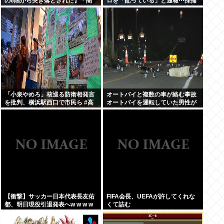
の6階から突き落とされた】「闇
ロを「配っている」と通報⋯採捕
バイト」 トクリュウの使い捨てに
停止期間に約274kg漁獲、漁業者3
された悲惨すぎる実態 募集時の約
人を書類送検「網にかかり放流が
束は「月収300万円」も、組織に
大変で⋯」
入った瞬間、「お前たちはだまさ
れた」
「小泉やめろ」核巡る防衛相発言
オートバイと複数の車が絡む事故
を批判、横浜駅西口で市民ら #高
オートバイを運転していた男性が
市小泉麻生めちゃくちゃじゃんニ
死亡 現場から車が逃走
ュースdeプロテスト
【衝撃】サッカー日本代表長友佑
FIFA会長、UEFAが許してくれな
都、明日現役引退発表へw w w w
くて詰む
w w w w w w w w w w ww w w w