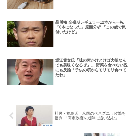
品川祐 全盛期レギュラー12本から一転
「0本になった」原因分析 「この歳で気
付いたけど」
堀江貴文氏「味の素かけとけば大抵なん
でも美味くなるぜ」… 野菜を食べない説
にも反論「子供の頃からモリモリ食べて
たわ」
社民・福島氏、米国のベネズエラ攻撃を
批判 「高市政権を退陣に追い込む」