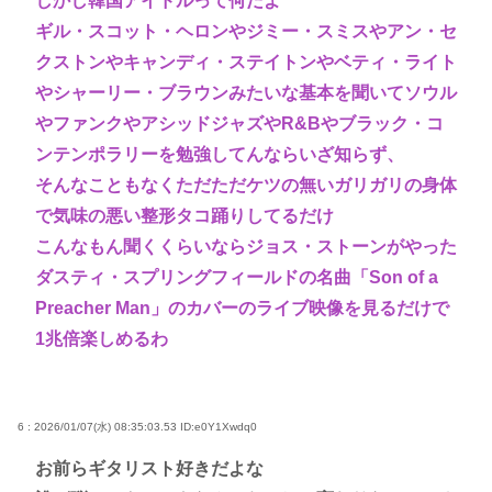
しかし韓国アイドルって何だよ
ギル・スコット・ヘロンやジミー・スミスやアン・セ
クストンやキャンディ・ステイトンやベティ・ライト
やシャーリー・ブラウンみたいな基本を聞いてソウル
やファンクやアシッドジャズやR&Bやブラック・コ
ンテンポラリーを勉強してんならいざ知らず、
そんなこともなくただただケツの無いガリガリの身体
で気味の悪い整形タコ踊りしてるだけ
こんなもん聞くくらいならジョス・ストーンがやった
ダスティ・スプリングフィールドの名曲「Son of a
Preacher Man」のカバーのライブ映像を見るだけで
1兆倍楽しめるわ
6 : 2026/01/07(水) 08:35:03.53
ID:e0Y1Xwdq0
お前らギタリスト好きだよな