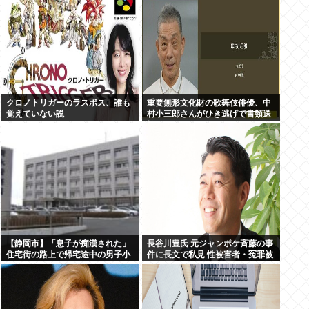
クロノトリガーのラスボス、誰も
重要無形文化財の歌舞伎俳優、中
覚えていない説
村小三郎さんがひき逃げで書類送
検
【静岡市】「息子が痴漢された」
長谷川豊氏 元ジャンポケ斉藤の事
住宅街の路上で帰宅途中の男子小
件に長文で私見 性被害者・冤罪被
学生に痴漢行為か 16歳男子学生を
害者への取材経験踏まえ
逮捕