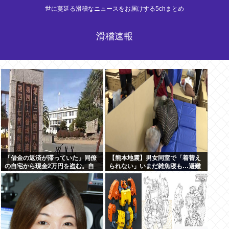
世に蔓延る滑稽なニュースをお届けする5chまとめ
滑稽速報
「借金の返済が滞っていた」同僚
【熊本地震】男女同室で「着替え
の自宅から現金2万円を盗む。自
られない」いまだ雑魚寝も…避難
衛官の陸士長が懲戒免職に
所めぐり”格差” 専門家「標準化さ
れていない」