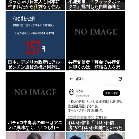
ぶっちゃけ日本人も日本に
小池知事、「ブラックボッ
生まれたから仕方なく住ん
クス」批判した自民都連と
でるだけで、海外で生まれ
蜜月 変化の事情
てたらわざわざ働くために
日本に来ないよ
日本、アメリカ政府にアル
共産党信者「募金で共産党
ゼンチン通貨危機と同列に
を叩くのは、頑張る人を邪
語られてしまうwwwもうす
魔したいという日本人らし
でに158円に戻る
い薄暗い欲望のせい」
パチ●コ中毒者の99%はアニ
れいわ信者「”れいわ信
メに興味なく、いつも打っ
者”や”れいわ知能”といった
てる台の原作も知らないと
表現は差別的。放送禁止用
いう不都合な真実
語にするべき」