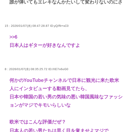
誰が弾いてもエレキなんかたいして変わりないのにさ
15 : 2026/01/07(水) 08:47:28.87
ID:yQ/Rr+sC0
>>6
日本人はギターが好きなんですよ
8 : 2026/01/07(水) 08:35:25.72
ID:/XE7n6oG0
何かのYouTubeチャンネルで日本に観光に来た欧米
人にインタビューする動画見てたら、
日本や韓国の若い男の気味の悪い韓国風味なファッシ
ョンがマジでキモいらしいな
欧米ではこんな評価だぜ？
日本人の若い男たちは早く目を覚ませよマジで