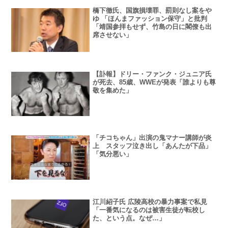
橋下徹氏、国旗損壊罪、罰則なし案をや
ゆ 「ほんまファッション保守」と批判
「靖国参拝もせず、竹島の日に閣僚も出
席させない」
【訃報】ドリー・ファンク・ジュニア氏
が死去、85歳、WWEが発表「誰よりも尊
敬を集めた」
「チコちゃん」出演の鬼マナー講師が炎
上 スタッフ泣き出し「あんたが下品」
「気分悪い」
江川紹子氏 広陵高校の暴力事案で私見
「一番気になるのは被害生徒が転校し
た、という点。なぜ…」