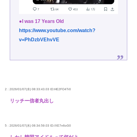
●I was 17 Years Old
https://www.youtube.com/watch?
v=PhDzbVEhvVE
2 : 2026/01/07(水) 08:33:43.03
ID:HE2FO4Tr0
リッチー信者丸出し
5 : 2026/01/07(水) 08:34:59.03
ID:/XE7n6oG0