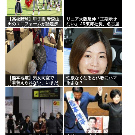
福井県のコメ農家「今年はコメを売ってくれと業者
が来ない！高市総理が許せない！もう愛想尽かし
【高校野球】甲子園 青森山
リニア大阪延伸「工期示せ
田のユニフォームが話題沸
ない」 JR東海社長、名古屋
た！！！」
騰！ 称賛続々 「涼しそう」
開業後の早期着手を強調
「熱中症対策では？」「Tシ
【悲報】福田雄一さん「新ケロロに福田組が出ま
ャツみたい」
す！」→爆死 ちいかわの監督「原作に忠実に」→爆
売れwww
高橋名人「左手のバネを取るために手術をします」
Powered by livedoor 相互RSS
【熊本地震】男女同室で
性欲なくなると仏教にハマ
「着替えられない」いまだ
るよな？
雑魚寝も…避難所めぐり”格
差” 専門家「標準化されて
いない」