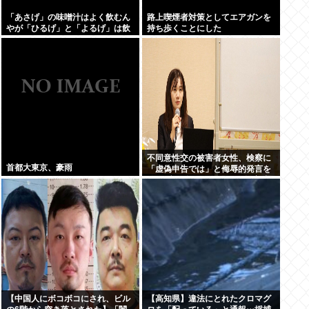
「あさげ」の味噌汁はよく飲むん
路上喫煙者対策としてエアガンを
やが「ひるげ」と「よるげ」は飲
持ち歩くことにした
んだことない
不同意性交の被害者女性、検察に
首都大東京、豪雨
「虚偽申告では」と侮辱的発言を
されブチギレ、500万円の損害賠
償を求め提訴
【中国人にボコボコにされ、ビル
【高知県】違法にとれたクロマグ