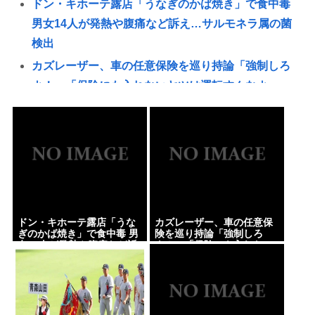
ドン・キホーテ露店「うなぎのかば焼き」で食中毒
男女14人が発熱や腹痛など訴え…サルモネラ属の菌
検出
カズレーザー、車の任意保険を巡り持論「強制しろ
よ！」「保険にも入れないヤツは運転すんなよ」
【悲報】外国人の医療費未払いが多すぎたので病院
が外国人の治療を断るようになってしまう
甲子園出場校 猛暑と資金難に苦しむ | 高校のとき
共産党信者「募金で共産党を叩くのは、頑張る人を
邪魔したいという日本人らしい薄暗い欲望のせい」
パチ●コ中毒者の99%はアニメに興味なく、いつも打
ドン・キホーテ露店「うな
カズレーザー、車の任意保
ってる台の原作も知らないという不都合な真実
ぎのかば焼き」で食中毒 男
険を巡り持論「強制しろ
女14人が発熱や腹痛など訴
よ！」「保険にも入れない
【ﾌｧﾝｻﾏﾘｨ】熊本地震報道 真実より視聴率と高市叩
え…サルモネラ属の菌検出
ヤツは運転すんなよ」
きが大事なオールドメディア 熊本県知事が被災
者・遺族への取材に怒り「極めて強い不満、苦情が
寄せられた」