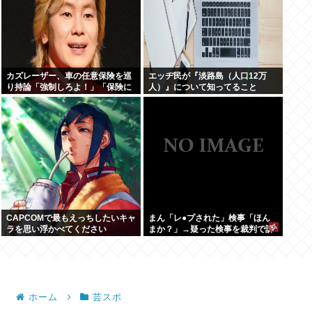
カズレーザー、車の任意保険を巡
エッヂ民が『淡路島（人口12万
り持論「強制しろよ！」「保険に
人）』について知ってること
も入れないヤツは運転すんなよ」
CAPCOMで最もえっちしたいキャ
まん「レ●プされた」検事「ほん
ラを思い浮かべてください
まか？」→疑った検事を裁判で訴
える
ホーム
芸スポ