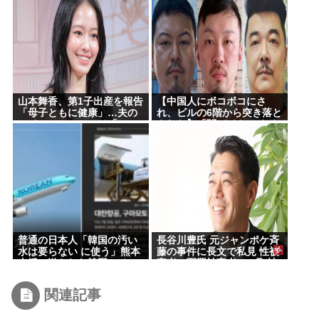
山本舞香、第1子出産を報告
【中国人にボコボコにさ
「母子ともに健康」…夫の
れ、ビルの6階から突き落と
マイファス・Hiroは「いい
された】「闇バイト」 トク
ね」 森進一&森昌子さんの
リュウの使い捨てにされた
孫
悲惨すぎる実態 募集時の約
束は「月収300万円」も、
組織に入った瞬間、「お前
たちはだまされた」
普通の日本人「韓国の汚い
長谷川豊氏 元ジャンポケ斉
水は要らない に使う」熊本
藤の事件に長文で私見 性被
支援で送られた韓国のペッ
害者・冤罪被害者への取材
トボトルが炎上してしまう
経験踏まえ
関連記事