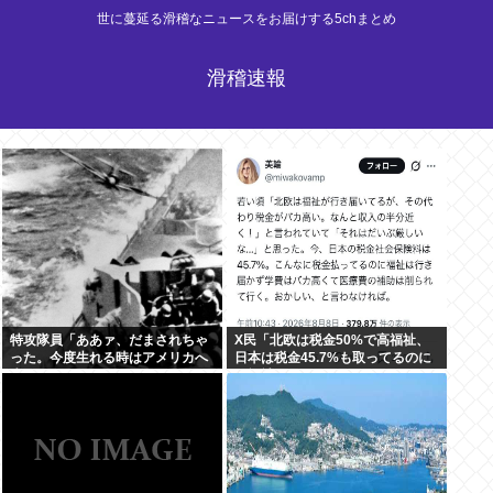
世に蔓延る滑稽なニュースをお届けする5chまとめ
滑稽速報
特攻隊員「ああァ、だまされちゃ
X民「北欧は税金50%で高福祉、
った。今度生れる時はアメリカへ
日本は税金45.7%も取ってるのに
生れるぞ」
低福祉、おかしいよ」 11万いいね