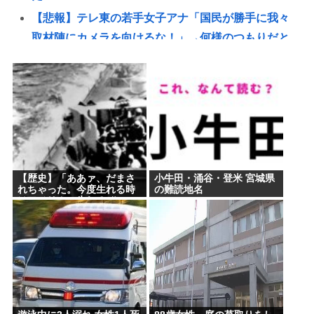
【悲報】テレ東の若手女子アナ「国民が勝手に我々
取材陣にカメラを向けるな！」→何様のつもりだと
炎上ｗｗ
ガチで死にたい時ってどうしたらいいの？
新しいキーボード買いたいんだけど、今のキーボー
ド壊れなくて買う理由が見つからない
「世界唯一の被爆国は北朝鮮」と主張し、チラシを
配布する輩が発生
【歴史】「ああァ、だまさ
小牛田・涌谷・登米 宮城県
【衝撃】女さん同士の事故、ガチで地獄www
れちゃった。今度生れる時
の難読地名
はアメリカへ生れるぞ」 22
88歳女性、庭の草取りをしてたら孫が運転する車に
歳で戦死した特攻隊員が出
撃前の日記に残した”本音”
はねられ死亡
【悲報】ファン付き作業着使用男性、熱中症で死
亡 スポーツドリンクやゼリー飲料持参でも
熊本地震で避難中の家からエアコン室外機を盗んだ
日本人(47)が逮捕されるwww