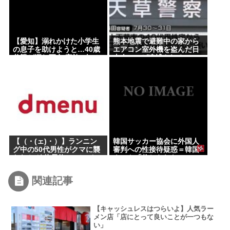
【愛知】溺れかけた小学生
熊本地震で避難中の家から
の息子を助けようと…40歳
エアコン室外機を盗んだ日
父親が溺れ死亡 家族3人で
本人(47)が逮捕されるwww
川遊びに
【（・(ェ)・）】ランニン
韓国サッカー協会に外国人
グ中の50代男性がクマに襲
審判への性接待疑惑＝韓国
われケガ 体長約1.3メート
ネット「信じられない」
ルのツキノワグマに腕や足
「要求した審判もおかし
をかまれる 岐阜・高山市
い」
関連記事
【キャッシュレスはつらいよ】人気ラー
メン店「店にとって良いことが一つもな
い」