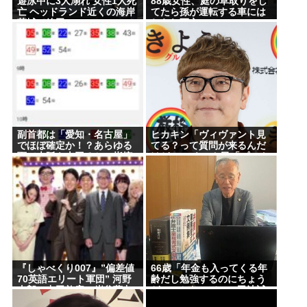
遊泳中に3人溺れ 女性1人死
88歳女性、庭の草取りをし
亡 ヘッドランド近くの海岸
てたら孫が運転する車には
【お前らも気をつけような！】ガールズバンドのボ
茨城・鉾田
ねられ死亡
ーカルさん、客席ダイブした結果『こう』なってし
まいお気持ち表明してしまう…
結婚式やると近所の花屋が潰れない理由がわかる
「こんなに金取るのかよ！？」って驚くぞ
うつ病が治って復職できたらマッマと旅行に行きた
い
副首都は「愛知・名古屋」
ヒカキン「ヴィヴァント見
でほぼ確定か！？あらゆる
てる？って質問が来るんだ
面で大阪を上回るとの指摘
けど…」 ネット民「プーク
も
スクスw」 ヒカキン
Powered by livedoor 相互RSS
「…！？」
『しゃべくり007』”偏差値
66歳「年金も入ってくる年
70英語エリート軍団” 河野
齢だし勉強するのにちょう
太郎、中田敦彦、岸谷蘭丸
どいいかなって」。司法試
らが英語”お受験”事情・学
験合格