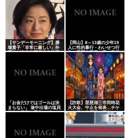
習法を徹底解説
【サンデーモーニング】膳
【岡山】8～13歳の少年19
場貴子「非常に厳しい」外
人に性的暴行・わいせつ行
国人の永住許可厳格化政府
為…元団体職員の男、懲役
方針に「ヘイトがより進む
15年「相手の未熟さにつけ
方向になると…」
込み性欲のはけ口に」
「お金だけではゴールは決
【詐欺】琵琶湖三市同時花
まらない」 途中出場の塩貝
火大会、中止を発表…チケ
健人に批判の矛先…ヴォル
ット代や出店料の返金につ
フスブルク、ドイツ2部開幕
いては明言せず
戦でスコアレスドロー