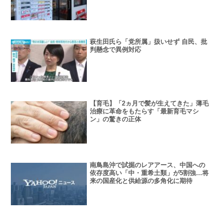
萩生田氏ら「党所属」扱いせず 自民、批
判懸念で異例対応
【育毛】「2ヵ月で髪が生えてきた」薄毛
治療に革命をもたらす「最新育毛マシ
ン」の驚きの正体
南鳥島沖で試掘のレアアース、中国への
依存度高い「中・重希土類」が5割強…将
来の国産化と供給源の多角化に期待