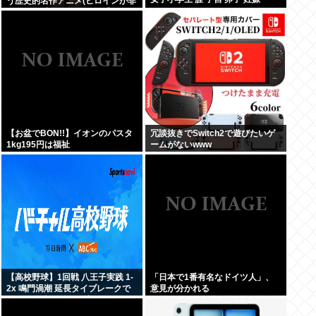
う歴史的名作アニメ(ヒロインが非
処女)が日本人にイマイチ受けなか
った理由って何だ？
【お盆でBON!!】イオンのパスタ
冗談抜きでSwitch2で遊びたいゲ
1kg195円は福祉
ームがないwww
【高校野球】1回戦 八王子実践 1-
「日本で1番有名なドイツ人」、
2x 鳴門渦潮 延長タイブレークで
意見が分かれる
サヨナラ勝ち 鳴門渦潮として甲子
園1勝