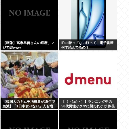
【画像】高市早苗さんの経歴、マ
iPad持ってない奴って、電子書籍
ジで謎www
何で読んでるの？
【韓国人のキムチ消費量が15年で
【（・(ェ)・）】ランニング中の
急減】「1日中食べない」人も増
50代男性がクマに襲われケガ 体長
加
約1.3メートルのツキノワグマに腕
や足をかまれる 岐阜・高山市