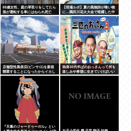
88歳女性、庭の草取りをしてたら
【現場ルポ】夏の風物詩が喰い物
孫が運転する車にはねられ死亡
に…隅田川花火大会で暗躍した中
国人「場所取り転売ヤー」の高笑
い
店舗型性風俗店(ピンサロ)を新規
独身30代半ばのおっさんって何を
開業することになったからイカし
楽しみや希望に生きていけばいい
た店名考えてくれ
んだ？
『天幕のジャードゥーガル』とい
女子小学生 膣 子宮 卵子 妊娠