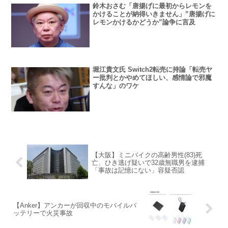
鈴木おさむ「唐揚げに最初からレモンを
かけることが納得いきません」”唐揚げに
レモンかけるかどうか”論争に言及
堀江貴文氏 Switch2転売に持論「転売ヤ
ー批判とかやめてほしい、感情論で邪魔
すんな」のワケ
【大阪】ミニバイクの高齢男性(83)死
亡、ひき逃げ疑いで32歳無職男を逮捕
「事故は記憶にない」容疑否認
【Anker】アンカーが回収中のモバイルバ
ッテリーで火災事故