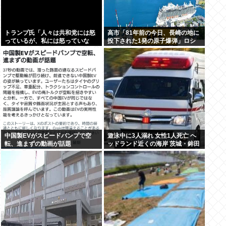
トランプ氏「人々は共和党には怒
高市「81年前の今日、長崎の地に
っているが、私には怒っていな
投下された1発の原子爆弾」ロシ
い」
ア「待って。《誰が》落とした
の？ねぇ、なんでそこ伏せる
の？」
中国製EVがスピードバンプで空
遊泳中に3人溺れ 女性1人死亡 ヘ
転、進まずの動画が話題
ッドランド近くの海岸 茨城・鉾田