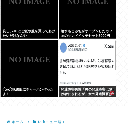
貧しいJCにご飯や服を買ってあげ
速水もこみちがオープンしたカフ
たいだけなんや
ェのサンドイッチセット3000円
www
(´;ω;`)晩御飯にチャーハン作った
発達障害男性「男の発達障害は除
よ！
け者にされるが、女の発達障害は
結婚して養われるという選択肢が
あるだけ恵まれている」
ホーム
talkニュー速＋