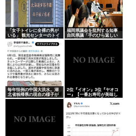
【ＬＰＧ】「イオンモール熊本」爆発の原因は漏れ
た液化石油ガスか…経産省、全国の大規模施設でガ
ス供給設備の点検要請
「女子トイレに全裸の男が
福岡県議会を批判する知事
【画像】広島市長のスピーチを聞いてる時の高市早
いる」 観光センターのトイ
自民県議「手のひら返しい
レに侵入した男（49）を逮
かがなものか」
苗の顔www
捕 北海道
記者「中革連は食料品消費税ゼロを公約に掲げてい
たが？」→階猛氏「それは財源確保という条件付
き」
【悲報】プーチン「あえて申し上げます。 助けてく
ださい。」
毎年恒例の中国大洪水。湖
2位『イオン』3位『ヤオコ
北省秭帰県の現在の様子が
ー』【一番お寿司が美味し
【画像】松本人志さん、大勢の若いファンに囲まれ
こちら
いと思うスーパー】300名
が選ぶ1位に
てご満悦
ジャップランド、フェミニストのレ●プ定義変更でレ
●プ認知件数爆増www