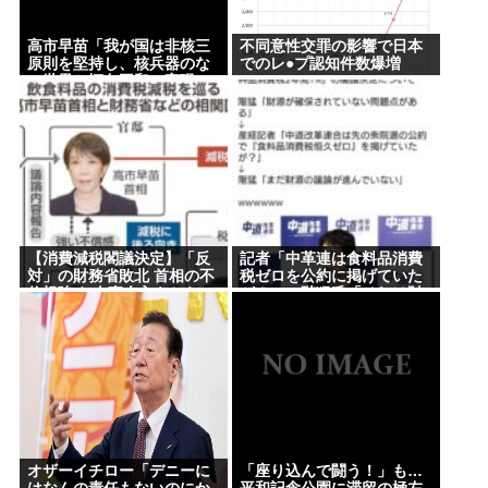
Powered by livedoor 相互RSS
高市早苗「我が国は非核三
不同意性交罪の影響で日本
原則を堅持し、核兵器のな
でのレ●プ認知件数爆増
い世界と恒久平和の実現に
www
向けて力を尽くことをお誓
いする 」
【消費減税閣議決定】「反
記者「中革連は食料品消費
対」の財務省敗北 首相の不
税ゼロを公約に掲げていた
信根強く 人事介入をちらつ
が？」→階猛氏「それは財
かされ…
源確保という条件付き」
オザーイチロー「デニーに
「座り込んで闘う！」も…