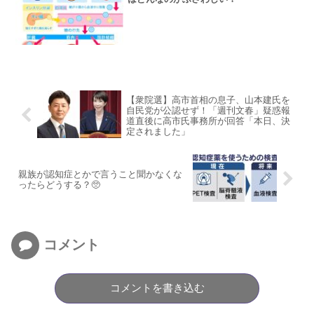
【衆院選】高市首相の息子、山本建氏を
自民党が公認せず！「週刊文春」疑惑報
道直後に高市氏事務所が回答「本日、決
定されました」
親族が認知症とかで言うこと聞かなくな
ったらどうする？🥺
コメント
コメントを書き込む