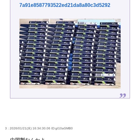
7a91e8587793522ed21da8a80c3d5292
3 : 2026/01/21(水) 16:34:30.06
ID:gI10aGMB0