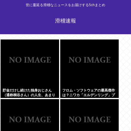
世に蔓延る滑稽なニュースをお届けする5chまとめ
滑稽速報
貯金だけし続けた独身おじさん
フロム・ソフトウェアの最高傑作
（通称桐谷さん）の人生、あまり
は？ニワカ「エルデンリング」プ
に悲惨すぎるwww
レステ厨「ブラボ」逆張り「ダク
ソ2」玄人ワイ「…」