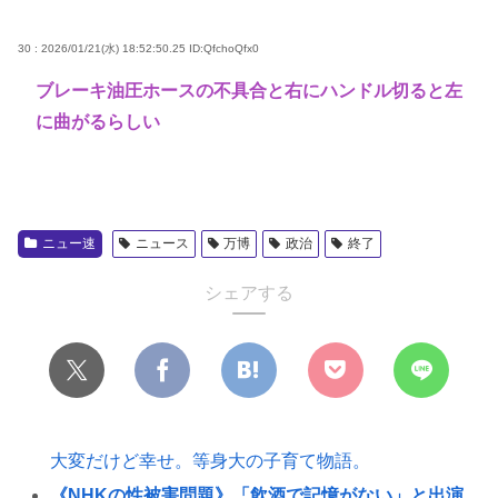
30 : 2026/01/21(水) 18:52:50.25
ID:QfchoQfx0
ブレーキ油圧ホースの不具合と右にハンドル切ると左
に曲がるらしい
ニュー速
ニュース
万博
政治
終了
シェアする
大変だけど幸せ。等身大の子育て物語。
《NHKの性被害問題》「飲酒で記憶がない」と出演