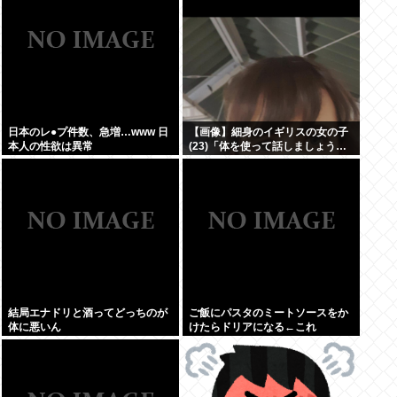
日本のレ●プ件数、急増…www 日
【画像】細身のイギリスの女の子
本人の性欲は異常
(23)「体を使って話しましょう…
結局エナドリと酒ってどっちのが
ご飯にパスタのミートソースをか
体に悪いん
けたらドリアになる←これ