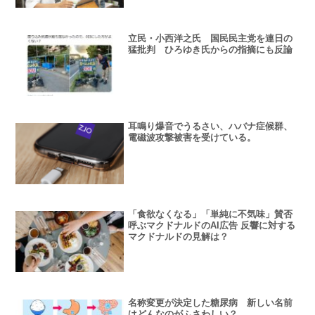
立民・小西洋之氏 国民民主党を連日の
猛批判 ひろゆき氏からの指摘にも反論
耳鳴り爆音でうるさい、ハバナ症候群、
電磁波攻撃被害を受けている。
「食欲なくなる」「単純に不気味」賛否
呼ぶマクドナルドのAI広告 反響に対する
マクドナルドの見解は？
名称変更が決定した糖尿病 新しい名前
はどんなのがふさわしい？