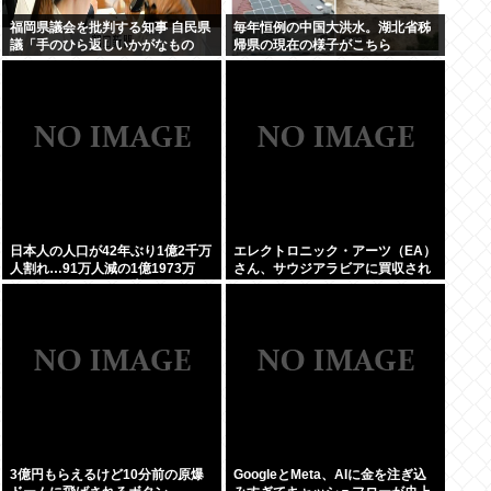
福岡県議会を批判する知事 自民県
毎年恒例の中国大洪水。湖北省秭
議「手のひら返しいかがなもの
帰県の現在の様子がこちら
か」
日本人の人口が42年ぶり1億2千万
エレクトロニック・アーツ（EA）
人割れ…91万人減の1億1973万
さん、サウジアラビアに買収され
人、外国人は35万人増
てしまう。これはハラールゲーム
爆誕か
3億円もらえるけど10分前の原爆
GoogleとMeta、AIに金を注ぎ込