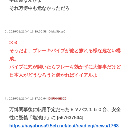
中国製なんかよ
それ万博中も危なかっただろ
5 : 2026/01/21(水) 16:39:00.58
ID:bkd5jKvs0
>>3
そうだよ、ブレーキパイプが他と擦れる様な危ない構
成。
パイプに穴が開いたらブレーキ効かずに大惨事だけど
日本人がどうなろうと儲かればイイアルよ
4 : 2026/01/21(水) 16:37:00.64
ID:lRHI4H0C0
万博閉幕後に転用予定だったＥＶバス１５０台、安全
性に疑義「塩漬け」に [567637504]
https://hayabusa9.5ch.net/test/read.cgi/news/1768