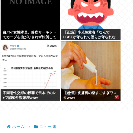
白バイ女性隊員、鈴鹿サーキット
【正論】小児性愛者「なんで
でカーブを曲がりきれず転倒して
LGBTが守られて僕らは守られな
重傷
いんだああああ」←いや犯罪だか
らやん
不同意性交罪の影響で日本でのレ
【超愕】皮膚科の薬すごすぎワロ
●プ認知件数爆増www
タwww
ホーム
ニュー速