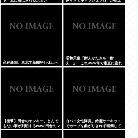
ドームに飛ばされるボタン
みすぎてキャッシュフローが史上
初のマイナス。売却か保有で内ゲ
バ始まる
昭和天皇「耐えがたきをー耐
産経新聞、東北で新聞発行休止へ
え…」←これwww何で素直に謝れ
ねーの？？！？
【衝撃】田舎のヤンキー、とんで
白バイ女性隊員、鈴鹿サーキット
もない事が判明するwww 田舎のマ
でカーブを曲がりきれず転倒して
イルドヤンキーって何であんなに
重傷
金あるの？もしかして…