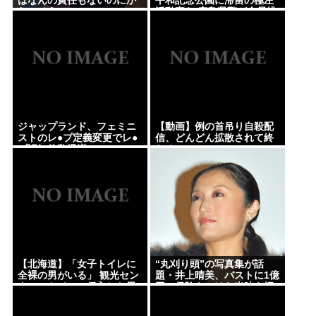
はなんの責任もないのにか
平和記念公園に滞留の極左
わいそう…」
活動家ら 広島県警が全員排
除、6日朝
ジャップランド、フェミニ
【動画】例の首吊り自殺配
ストのレ●プ定義変更でレ●
信、どんどん拡散されて終
プ認知件数爆増www
わるwww
【北海道】「女子トイレに
“丸刈り頭”の写真集が話
全裸の男がいる」 観光セン
題・井上晴美、バストに1億
ターのトイレに侵入した男
円の保険をかけた当時を振
（49）を逮捕
り返る「すごく不思議な感
覚」