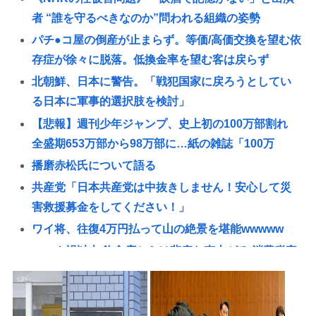
者 “誰を守るべきなのか”問われる組織の姿勢
パチ●コ屋の倒産が止まらず。等価/高価交換を望む依
存症が徐々に脱落。低換金率を望む客は戻らず
北朝鮮、日本に警告。「戦犯国家に戻ろうとしてい
る日本に軍事的選択肢を検討」
【悲報】週刊少年ジャンプ、史上初の100万部割れ
全盛期653万部から98万部に…紙の雑誌「100万
播磨赤松氏について語る
共産党「日本共産党は中抜きしません！安心して災
害救援募金をしてください！」
ワイ将、往復4万円払って山の絶景を堪能wwwww
コロナ禍以上 飲食店からは悲痛な声上がる 消費税率
1%の基本方針を決定も…懸念される”外食離れ”
2位『イオン』3位『ヤオコー』【一番お寿司が美味
しいと思うスーパー】300名が選ぶ1位に