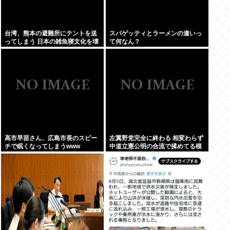
台湾、熊本の避難所にテントを送
スパゲッティとラーメンの違いっ
ってしまう 日本の雑魚寝文化を壊
て何なん？
すな！
高市早苗さん、広島市長のスピー
左翼野党完全に終わる 相変わらず
チで眠くなってしまうwww
中道立憲公明の合流で揉めてる模
様