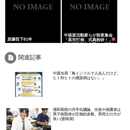
中核派活動家らが前夜集会
原爆投下81年
「高市打倒、式典粉砕！」
広島平和記念公園から隊列
組みデモ行進
関連記事
中国当局「鳥インフルで人志んだけど、
ヒト対ヒトの感染例はない。」
浦和高校の共学化議論、生徒や保護者は
男子校堅持が圧倒的多数。男同士の方が
良い(意味深)