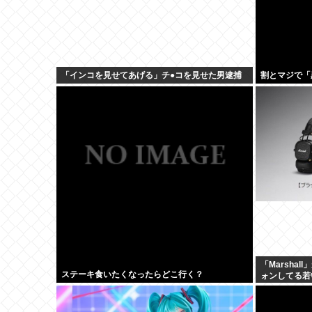
「インコを見せてあげる」チ●コを見せた男逮捕
割とマジで「
「Marsha
ステーキ食いたくなったらどこ行く？
ォンしてる若