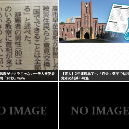
高市がサクラじゃない一般人被災者
【東大】2年連続赤字へ 「貯金」数年で枯
間「10秒」www
究者の削減不可避