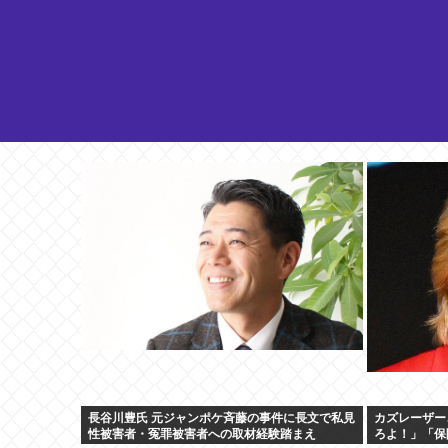
長谷川豊氏 元ジャンポケ斉藤の事件に長文で私見
カズレーザー
性被害者・冤罪被害者への取材経験踏まえ
ろよ！」「保