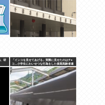
「どのような顔をするのか性的な興味湧いた」75
歳男を逮捕
渇、研
「インコを見せてあげる」実際に見せたのはチ●
コ…小学生にわいせつな行為をした後期高齢者逮
捕