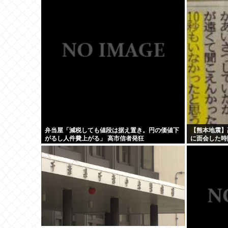
よ」
弁当屋「減税しても値段は据え置き。円の価値下
【熊本地震】
がるし人件費上がる」 高市信者発狂
に面会した時