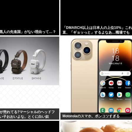
「DMARCH以上は日本人の上位10%」こ
黒人の先進国」がない理由って…？
直、「ギョッっと」するよなあ…職場でも
MARCH同以下の低学歴とかあんまり観な
ll」が売れてる?マーシャルのヘッドフ
Motorolaのスマホ、ポンコツすぎる
い子おおいよな。とくに白い奴