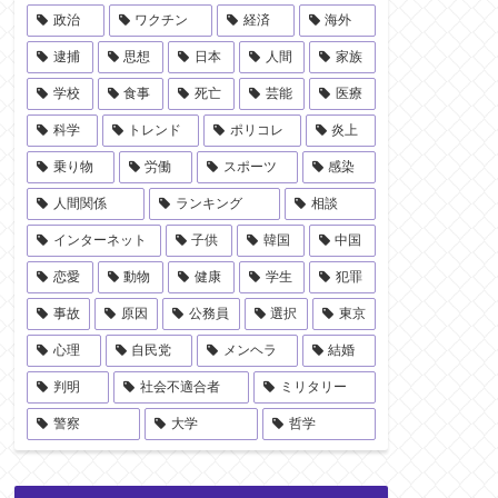
政治
ワクチン
経済
海外
逮捕
思想
日本
人間
家族
学校
食事
死亡
芸能
医療
科学
トレンド
ポリコレ
炎上
乗り物
労働
スポーツ
感染
人間関係
ランキング
相談
インターネット
子供
韓国
中国
恋愛
動物
健康
学生
犯罪
事故
原因
公務員
選択
東京
心理
自民党
メンヘラ
結婚
判明
社会不適合者
ミリタリー
警察
大学
哲学