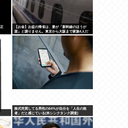
れ正
【お金】お盆の帰省は、妻が「新幹線のほうが
楽」と譲りません。東京から大阪まで家族4人だ
い
と往復「10万円」近くかかるため、私は車で節約
したいのですが、実際の費用はどれくらい違うの
でしょうか？
株式売買してる男性の64%が自分を「人生の敗
者」だと感じている(米シンクタンク調査)