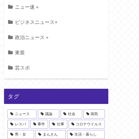
ニュー速＋
ビジネスニュース+
政治ニュース＋
東亜
芸スポ
タグ
ニュース
議論
社会
病気
レスバ
事件
仕事
コロナウイルス
男・女
まんさん
生活・暮らし