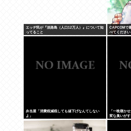
エッヂ民が『淡路島（人口12万人）』について知
CAPCOM
ってること
べてください
弁当屋「消費税減税しても値下げなんてしない
「一晩寝かせ
よ」
変な臭いがす