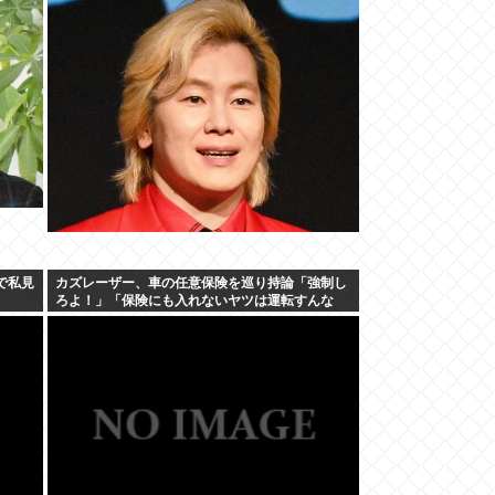
w
で私見
カズレーザー、車の任意保険を巡り持論「強制し
ろよ！」「保険にも入れないヤツは運転すんな
よ」