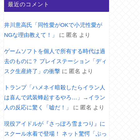
最近のコメント
井川意高氏「同性愛がOKで小児性愛が
NGな理由教えて！」
に
匿名
より
ゲームソフトを個人で所有する時代は過
去のものに？ プレイステーション「ディ
スク生産終了」の衝撃
に
匿名
より
トランプ「ハメネイ暗殺したらイラン人
は喜んで武装蜂起するやろ…」→イラン
人の反応に驚く「嘘だ！」
に
匿名
より
現役アイドルが『さっぽろ雪まつり』に
スクール水着で登場！ ネット驚愕「ぶっ