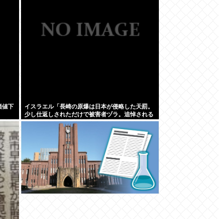
価値下
イスラエル「長崎の原爆は日本が侵略した天罰。
少し仕返しされただけで被害者ヅラ。追悼される
べきは侵略された中国や韓国の人々だよ