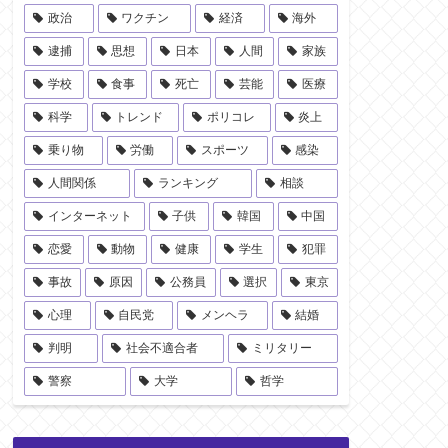
政治
ワクチン
経済
海外
逮捕
思想
日本
人間
家族
学校
食事
死亡
芸能
医療
科学
トレンド
ポリコレ
炎上
乗り物
労働
スポーツ
感染
人間関係
ランキング
相談
インターネット
子供
韓国
中国
恋愛
動物
健康
学生
犯罪
事故
原因
公務員
選択
東京
心理
自民党
メンヘラ
結婚
判明
社会不適合者
ミリタリー
警察
大学
哲学