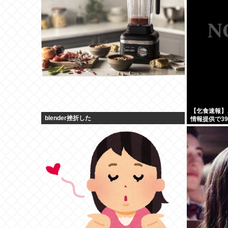
【乞食速報】
blender挫折した
情報提供で3