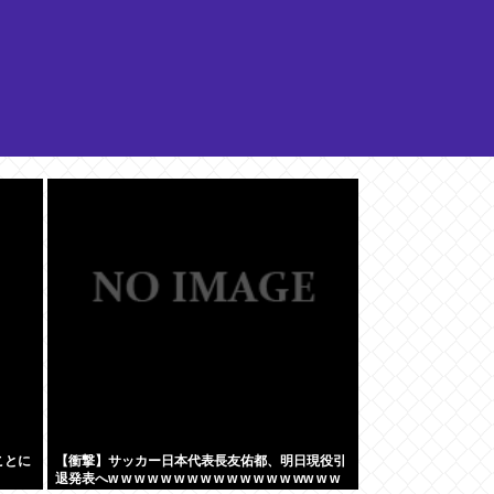
ことに
【衝撃】サッカー日本代表長友佑都、明日現役引
退発表へw w w w w w w w w w w w w w ww w w