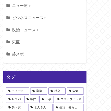
ニュー速＋
ビジネスニュース+
政治ニュース＋
東亜
芸スポ
タグ
ニュース
議論
社会
病気
レスバ
事件
仕事
コロナウイルス
男・女
まんさん
生活・暮らし