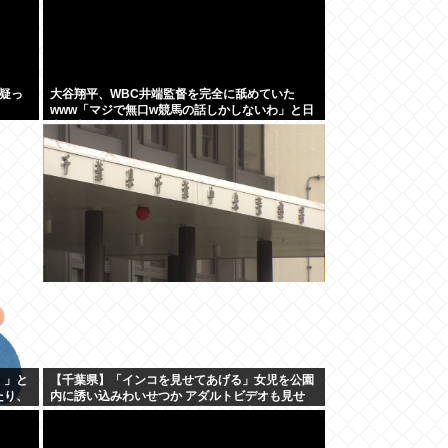
疑っ
大谷翔平、WBC井端監督を完全に舐めていた
www「マジで無口w競馬の話しかしないわ」と日
本代表は内部崩壊
！」と
【千葉県】「インコを見せてあげる」女児を公園
たり、
内に誘い込みわいせつか アダルトビデオも見せ
「どのような顔をするのか性的な興味湧いた」75
歳男を逮捕