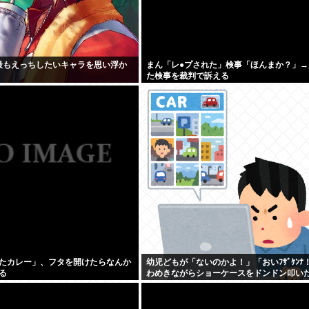
で最もえっちしたいキャラを思い浮か
まん「レ●プされた」検事「ほんまか？」→
た検事を裁判で訴える
たカレー」、フタを開けたらなんか
幼児どもが「ないのかよ！」「おいﾌｻﾞｹﾝﾅ
る
わめきながらショーケースをドンドン叩い
エルボーしたりしだした