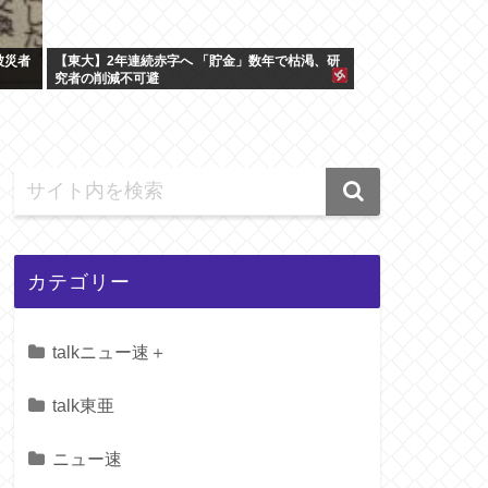
被災者
【東大】2年連続赤字へ 「貯金」数年で枯渇、研
究者の削減不可避
カテゴリー
talkニュー速＋
talk東亜
ニュー速