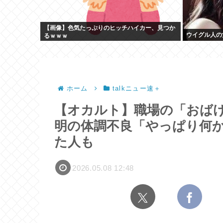
【画像】色気たっぷりのヒッチハイカー、見つか
ウイグル人の
るｗｗｗ
ホーム
talkニュー速＋
【オカルト】職場の「おばけ
明の体調不良「やっぱり何
た人も
2026.05.08 12:48