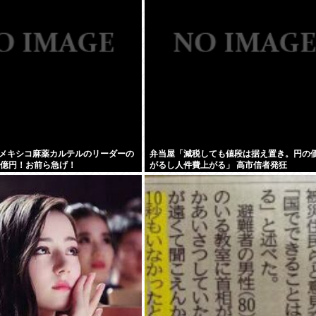
メキシコ麻薬カルテルのリーダーの
弁当屋「減税しても値段は据え置き。円の
9億円！お前ら急げ！
がるし人件費上がる」 高市信者発狂