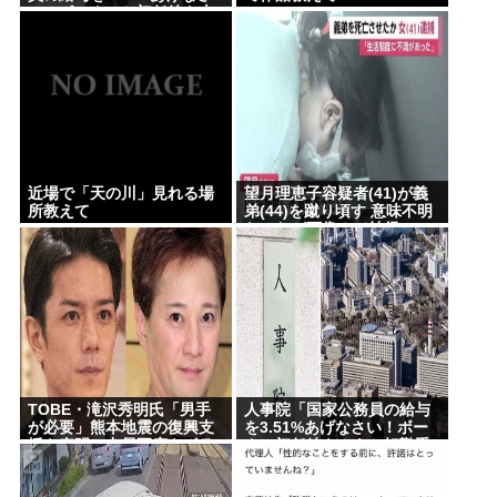
い！ボーナスと初任給も上
げなさい！あと転勤手当も
追加！」
近場で「天の川」見れる場
望月理恵子容疑者(41)が義
所教えて
弟(44)を蹴り頃す 意味不明
だったが画像みて納得
TOBE・滝沢秀明氏「男手
人事院「国家公務員の給与
が必要」熊本地震の復興支
を3.51%あげなさい！ボー
援を表明、中居正広もボラ
ナス初任給も！あと転勤手
ンティア計画で浮かび上が
当も追加！」 高市に勧告
る”合流”の可能性