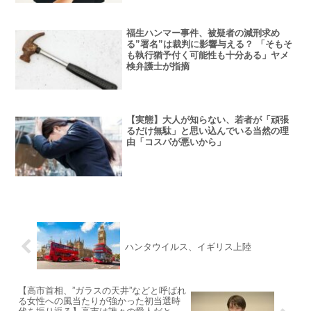
福生ハンマー事件、被疑者の減刑求め
る”署名”は裁判に影響与える？ 「そもそ
も執行猶予付く可能性も十分ある」ヤメ
検弁護士が指摘
【実態】大人が知らない、若者が「頑張
るだけ無駄」と思い込んでいる当然の理
由「コスパが悪いから」
ハンタウイルス、イギリス上陸
【高市首相、”ガラスの天井”などと呼ばれ
る女性への風当たりが強かった初当選時