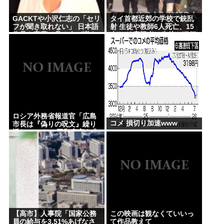
「政治利用」の過去
GACKTや小沢仁志の「セリ
タイ首都近郊の学校で銃乱
フが聞き取れない」 日本語
射 生徒や教師6人死亡、15
【徹底討論】ワイ(48)無職はこのまま逃げ切れるのか
作品を字幕で見る人が増え
人ケガ 容疑者は生徒…犯行
ている背景… 聴力低下が原
後に自殺
【皇室】 宮内庁長官実力行使 愛子天皇実現へ！
因ではない？
【朗報】佐倉綾音さん（32）、自分のシコポイント
に気づいてしまうwww
Powered by livedoor 相互RSS
ロシア外務省報道官「広島
コメ 損切り加速www
市長は『偽りの呪文』繰り
返している」 平和宣言を非
難
【高市】人事院「国家公務
この映画は観なくていいっ
員の給与を3.51%あげなさ
て作品教えて