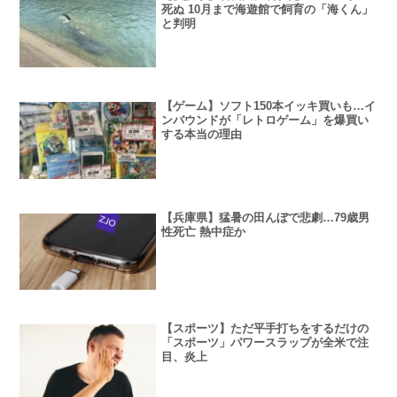
死ぬ 10月まで海遊館で飼育の「海くん」
と判明
【ゲーム】ソフト150本イッキ買いも…イ
ンバウンドが「レトロゲーム」を爆買い
する本当の理由
【兵庫県】猛暑の田んぼで悲劇…79歳男
性死亡 熱中症か
【スポーツ】ただ平手打ちをするだけの
「スポーツ」パワースラップが全米で注
目、炎上