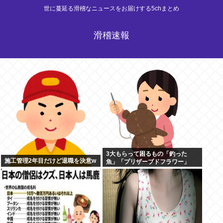
世に蔓延る滑稽なニュースをお届けする5chまとめ
滑稽速報
3大もらって困るもの「釣った
施工管理2年目だけど退職を決意w
魚」「プリザーブドフラワー」