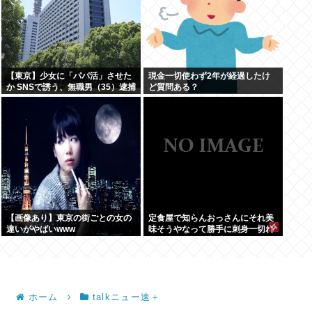
【東京】少女に「パパ活」させた
現金一切使わず2年が経過したけ
か SNSで誘う、無職男（35）逮捕
ど質問ある？
【画像あり】東京の街ごとの女の
定食屋で知らんおっさんにそれ美
違いがやばいwww
味そうやなって勝手に刺身一切れ
食われたから警察呼んだ
ホーム
talkニュー速＋