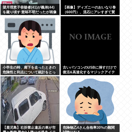
望月理恵子容疑者(41)が義弟(44)
【画像】ディズニーのおいなり巻
を蹴り頃す 意味不明だったが画像
（600円）、流石にアレすぎて賛
みて納得
否両論の大炎上をしてしまうw w
w w w w w
小学生の時、廊下を走ったときの
古いパソコンのUSBに挿すだけで
危険性と利点について統計をとっ
復活&高速化するマジックアイテ
た奴がいた
ムが発売される
【鹿児島】右折禁止違反の車が市
危険物乙4さん合格率30%の難関