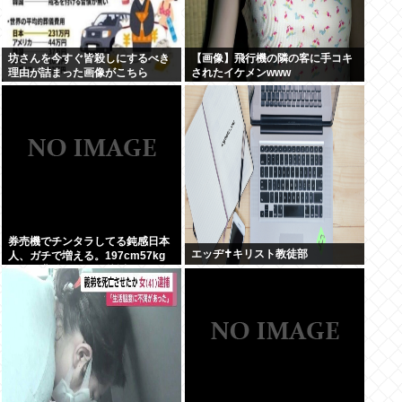
坊さんを今すぐ皆殺しにするべき
【画像】飛行機の隣の客に手コキ
理由が詰まった画像がこちら
されたイケメンwww
券売機でチンタラしてる鈍感日本
エッヂ✝️キリスト教徒部
人、ガチで増える。197cm57kg
の俺が背後5cmまで接近してるの
に急ぎもしない件。