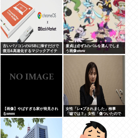
古いパソコンのUSBに挿すだけで
童貞は必ず3のパルを選んでしま
復活&高速化するマジックアイテ
う画像www
ムが発売される
【画像】やばすぎる家が発見され
女性「レ●プされました」検事
るwww
「嘘では？」女性「傷ついたので
訴えます」