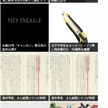
電と衝突 男女3人降りて逃走 ドラ
試験になる
イブレコーダーに一部始終
台風15号「チャンホン」東日本の
女子中学生をカッターナイフで脅
盆休み潰す
し性的暴行か 56歳男を逮捕
高市早苗、また経歴にウソが判明
高市早苗、また経歴にウソが判明