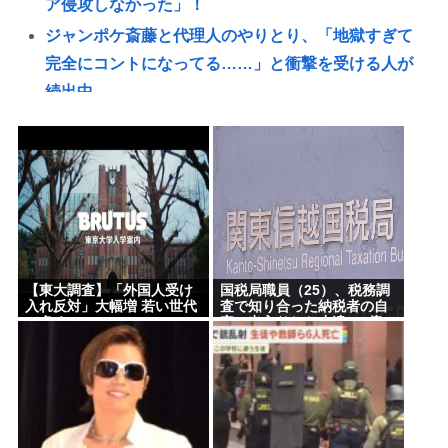
ア侵攻しなかった」！
ジャンポケ斎藤と代理人のやりとり、「地獄すぎて
完全にコントになってる……」と衝撃を受ける人が
続出中
渡邊渚さん「私がPTSDと診断された当時、世間はま
だPTSDという言葉は浸透されていませんでした」
この映画は観なくていいって作品教えて
近場で「天の川」見れる場所教えて🥺
氷河期世代『ルッキズムが一番酷かったのは00年
代、こういうチャラい外見の男が街に溢れかえって
【東大調査】「外国人受け
国税局職員（25）、税務調
た。」たし蟹
入れ反対」大幅増 若い世代
査で知り合った納税者の自
で多く
宅に出入りしお小遣い1億
【昆虫食】食用コオロギビジネスで破産したグリラ
5000万円頂戴するwww
ス社長 みんなにコオロギ食を広める為にリベンジ
へ
【日本水産物輸入禁止に釈明が必要】 韓国のCPTPP
加盟への課題を関西外大教授に聞く 李大統領に