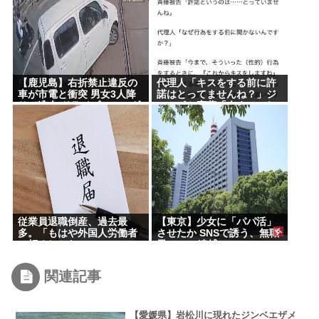
【鹿児島】右折禁止違反の
代理人「キスをする前に許
車が市電と衝突 男女3人降
諾はとってませんね？」ジ
りて逃走 ドライブレコーダ
ャンポケ斎藤「今までこれ
ーに一部始終
からキスしますなんて宣言
することなかったので」
従業員退職倒産、過去最
【東京】少女に「パパ活」
多。「もはや外国人労働者
させたか SNSで誘う、無職
に頼るしかない」
男（35）逮捕
関連記事
【愛媛県】岩松川に現れたジンベエザメ