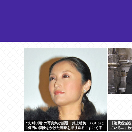
“丸刈り頭”の写真集が話題・井上晴美、バストに
【消費税減税
1億円の保険をかけた当時を振り返る「すごく不
ている…」飲