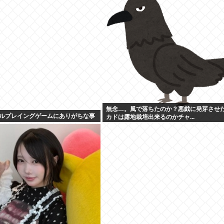
無念…。風で落ちたのか？悪戯に発芽させ
ルプレイングゲームにありがちな事
カドは露地栽培出来るのかチャ...