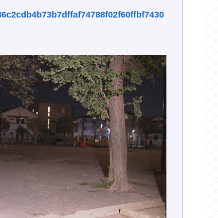
s/86c2cdb4b73b7dffaf74788f02f60ffbf7430