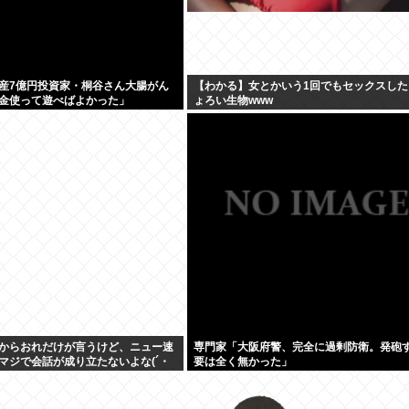
産7億円投資家・桐谷さん大腸がん
【わかる】女とかいう1回でもセックスした
金使って遊べばよかった」
ょろい生物www
からおれだけが言うけど、ニュー速
専門家「大阪府警、完全に過剰防衛。発砲
マジで会話が成り立たないよな(´・
要は全く無かった」