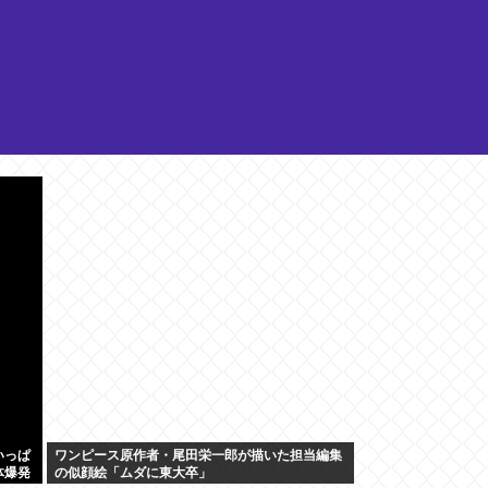
いっぱ
ワンピース原作者・尾田栄一郎が描いた担当編集
体爆発
の似顔絵「ムダに東大卒」