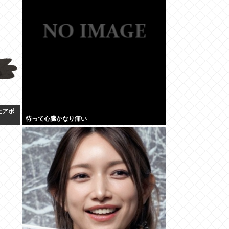
たアボ
待って心臓かなり痛い