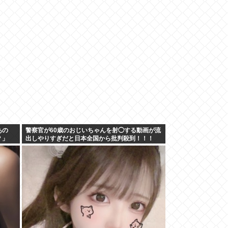
あの
警察官が60歳のおじいちゃんを射◯する動画が流
？」
出しやりすぎだと日本全国から批判殺到！！！