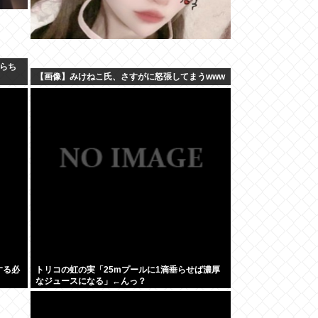
らち
【画像】みけねこ氏、さすがに怒張してまうwww
する必
トリコの虹の実「25mプールに1滴垂らせば濃厚
なジュースになる」←んっ？