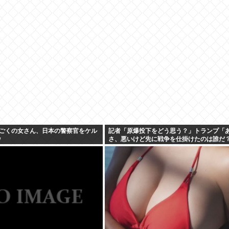
” 中小農家は収入の減少危惧「農家離
しないの？
」
ごくの女さん、日本の警察官をケル
記者「原爆投下をどう思う？」トランプ「
w
さ、悪いけど先に戦争を仕掛けたのは誰だ