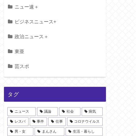
ニュー速＋
ビジネスニュース+
政治ニュース＋
東亜
芸スポ
タグ
ニュース
議論
社会
病気
レスバ
事件
仕事
コロナウイルス
男・女
まんさん
生活・暮らし