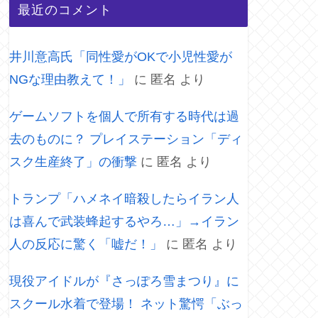
最近のコメント
井川意高氏「同性愛がOKで小児性愛が
NGな理由教えて！」
に
匿名
より
ゲームソフトを個人で所有する時代は過
去のものに？ プレイステーション「ディ
スク生産終了」の衝撃
に
匿名
より
トランプ「ハメネイ暗殺したらイラン人
は喜んで武装蜂起するやろ…」→イラン
人の反応に驚く「嘘だ！」
に
匿名
より
現役アイドルが『さっぽろ雪まつり』に
スクール水着で登場！ ネット驚愕「ぶっ