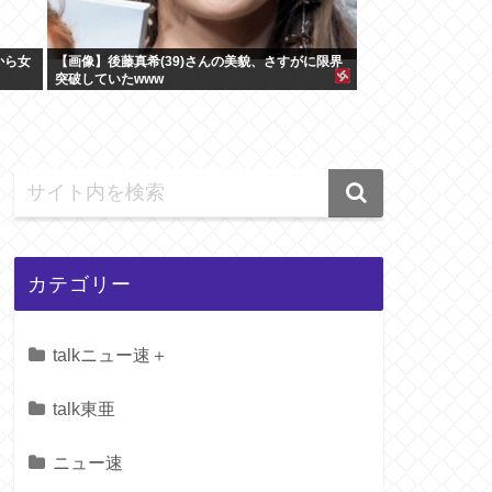
から女
【画像】後藤真希(39)さんの美貌、さすがに限界
突破していたwww
カテゴリー
talkニュー速＋
talk東亜
ニュー速