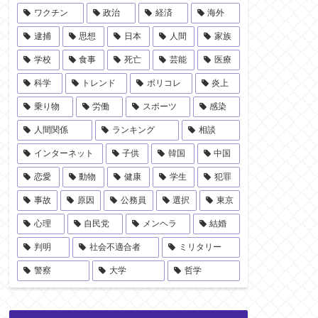
ワクチン
政治
経済
海外
逮捕
思想
日本
人間
家族
学校
食事
死亡
芸能
医療
科学
トレンド
ポリコレ
炎上
乗り物
労働
スポーツ
感染
人間関係
ランキング
相談
インターネット
子供
韓国
中国
恋愛
動物
健康
学生
犯罪
事故
原因
公務員
選択
東京
心理
自民党
メンヘラ
結婚
判明
社会不適合者
ミリタリー
警察
大学
哲学