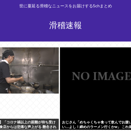
世に蔓延る滑稽なニュースをお届けする5chまとめ
滑稽速報
】「コロナ禍以上の困難が待ち受け
おじさん「めちゃくちゃ食って飲んでお腹
食店からは悲痛な声上がる 懸念され
い…よし！締めのラーメン行くかw」 これ