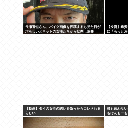
長瀬智也さん、バイク画像を投稿するも見た目が
【投資】総資
汚らしいとネットの女性たちから批判…謝罪
に「もっとお
【動画】タイの女性の誘いを断ったらコレされる
誰も言わない
らしい
もけんもーも
ω・`)