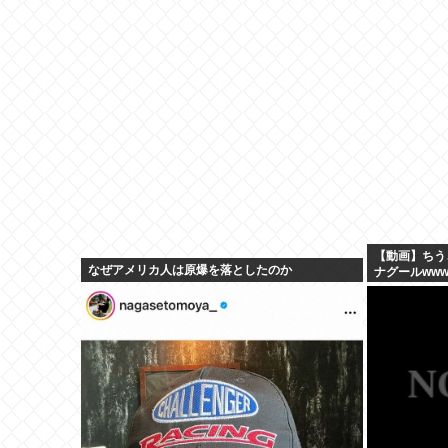
思議な感覚」
る”外食離れ
れに拍車が…
【動画】ちう
なぜアメリカ人は原爆を落としたのか
ナグールww