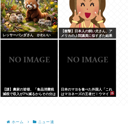
【衝撃】日本人の飼い犬さん、ア
レッサーパンダさん かわいい
メリカの上院議員に似すぎた結果
www
【謎】農家の皆様、「食品消費税
日本のマヨを食べた外国人「これ
減税で収入が7%減るからその分は
はマヨネーズの王者だ！ウマイ！
国が補償してくれ」と言い出す
うますぎる！どこで買えるん
だ？」
ホーム
ニュー速