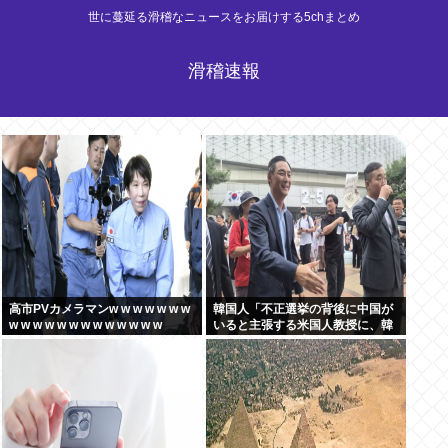
世に蔓延る滑稽なニュースをお届けする5chまとめ
滑稽速報
高市PVカメラマンw w w w w w w
韓国人「不正選挙の背後に中国が
w w w w w w w w w w w w w
いると主張する米国人教授に、韓
国ネット民が困惑」