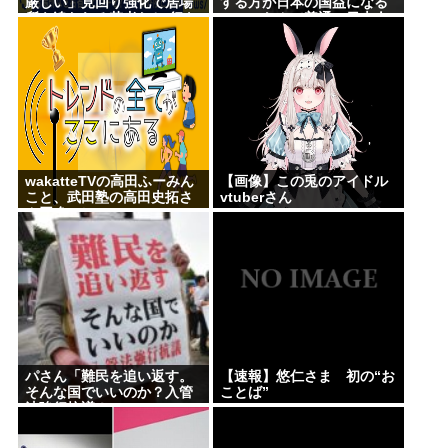
厳しい」見回り強化で居場
する方が日本の国益になる
所を追われる若者たち 行き
のに、なんで普通の日本人
場を失う中「世間の普通よ
さんは中国にずっとケンカ
り歌舞伎町の普通が合って
を売ってるの
いる」と心の叫びも
wakatteTVの高田ふーみん
【画像】この兎のアイドル
こと、武田塾の高田史拓さ
vtuberさん
ん召喚スレ
パさん「難民を追い返す。
【速報】悠仁さま 初の“お
そんな国でいいのか？入管
ことば”
法強行抗議！」