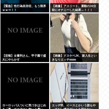
【緊急】性行為依存症、もう限界
【画像】アスリート、運動の30分
ｗｗ⇒！！
前にオナニーした結果→！！！
【悲報】女審判さん、甲子園で盛
【画像】ドスケベJK、新入生とい
大にやらかす
きなりエッチwww
ヨーロッパ人ついに気づきはじめ
エッヂ民、イースとかいう誰もや