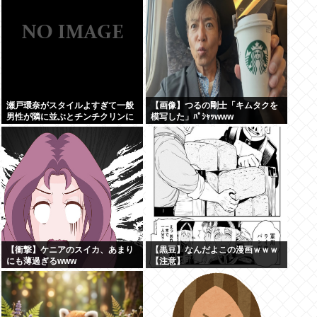
瀬戸環奈がスタイルよすぎて一般
【画像】つるの剛士「キムタクを
男性が隣に並ぶとチンチクリンに
模写した」ﾊﾟｼｬｯwww
見えてしまう
【衝撃】ケニアのスイカ、あまり
【黒豆】なんだよこの漫画ｗｗｗ
にも薄過ぎるwww
【注意】