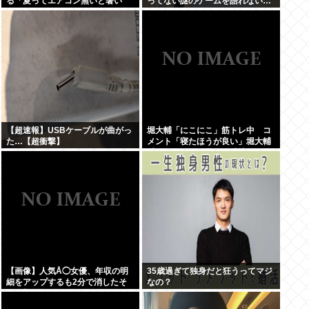
る「夏ってエアコン無いと暑い
ってない謎のゲームを語れない…
わ」
【超速報】USBケーブルが曲がっ
堀大輔「にこにこ」筋トレ中 コ
た…【超衝撃】
メント「寝たほうが良い」堀大輔
「！！」筋トレ器具を破壊
【画像】人気Å◯女優、年収の明
35歳過ぎて独身だと狂うってマジ
細をアップするも2分で消したそ
なの？
の金額www