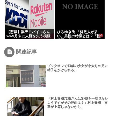
【悲報】楽天モバイルさん
ひろゆき氏 「貧乏人が多
ww9月末に人権を失う模様
い」男性の特徴とは？「性
www
欲弱い人ってモチベーショ
ンも低いので貧乏人多い」 |
貧乏人は頭悪い人が多い
関連記事
ブックオフで13歳の少女が小太りの男に
精子をかけられる。
「村上春樹72歳さんはSNSを一切見ない
ようですがその理由は？」村上春樹「文
章が上等じゃないから」