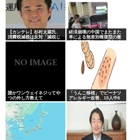
ハミ出し”が急増中
女性インフルエンサー「20歳でアルファード一括で
買えちゃう私って素敵」→画像にアレが写ってしま
【カンテレ】杉村太蔵氏、
経済崩壊の中国でまたまた
うwww
消費税減税は反対「減税じ
車による無差別報復型の衝
ゃなくて、現金給付を」
突事件が発生、7人死亡9人
【悲報】愛知県民、夏恒例の儀式で2人死亡www
負傷
【緊急】少子化の原因、判明するwww
誰でもできる仕事してるやつって死にたくならん
の？
なして君ら「テスラ」買わないの？モデル3なら300
万程度で買える.コスパ最強車がここにあるのに
誰かワンウェイネジってや
「うんこ移植」でピーナツ
つの外し方教えて
アレルギー改善、15人中6
林家パー子、認知症が進行「一人で外出られない」
人が数粒食べられるように
難聴で夫・ペーと「筆談」…自宅全焼から約1年
Powered by livedoor 相互RSS