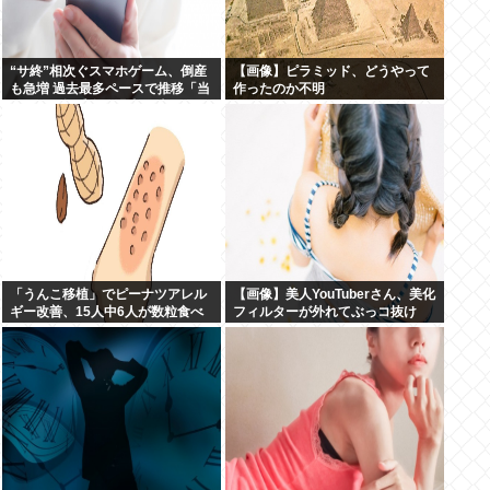
“サ終”相次ぐスマホゲーム、倒産
【画像】ピラミッド、どうやって
も急増 過去最多ペースで推移「当
作ったのか不明
たれば一攫千金」過去の時代に
「うんこ移植」でピーナツアレル
【画像】美人YouTuberさん、美化
ギー改善、15人中6人が数粒食べ
フィルターが外れてぶっコ抜け
られるように
www