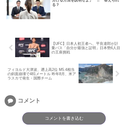
分ける方法を説明せよ」 ← 答えられ
る？
【UFC】日本人初王者へ、平良達郎が計
量パス「自分が最強と証明」日本勢6人目
の王座挑戦
フィヨルド大津波、遡上高2位 M5.4相当
の斜面崩壊で481メートル 昨年8月、米ア
ラスカで発生・国際チーム
コメント
コメントを書き込む