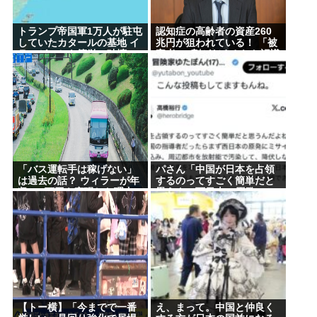
トランプ帝国軍1万人が駐屯
認知症の高齢者の資産260
していたカタールの基地 イ
兆円が狙われている！ 「被
ランがいとも簡単に破壊
害者の8割がだまされた認識
なし」
「バス運転手は稼げない」
パさん「中国が日本を占領
は過去の話？ ウィラーが年
するのってすごく簡単だと
収600万円を実現した理由
思うよ。西日本の原発にミ
サイルを撃ち込めばいい」
【トー横】「今までで一番
え、まって。中国と仲良く