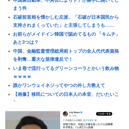
中国製自動車、不具合によりドアが勝手に開いてし
まう件
石破前首相を懐かしむ左派、「石破が日本国民から
支持されまくっていた」と主張してしまうも……
お前らがメイドイン韓国で認めてるもの 「キムチ」
あと3つは？
中国、金融監督管理総局前トップの全人代代表資格
を剥奪…重大な規律違反で！
いま巷で流行ってるグリーンコーラとかいう飲み物
ｗｗｗｗ
誰かワンウェイネジってやつの外し方教えて
【画像】移民についての日本人の本音、だいたいこ
れwww
認知症の高齢者の資産260兆円が狙われている！ 「被
害者の8割がだまされた認識なし」
「抜くに抜けない……」自転車の青切符導入で”車道