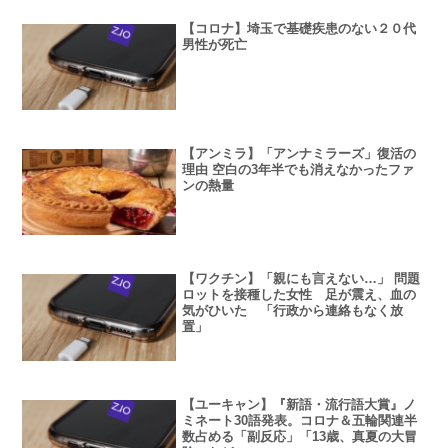
【コロナ】埼玉で基礎疾患のない２０代
男性が死亡
【アンミラ】「アンナミラーズ」復活の
理由 空白の3年半でも消えなかったファ
ンの熱量
【ワクチン】「親にも言えない…」 問題
ロットを接種した女性 足が震え、血の
気がひいた 「行政から連絡もなく放
置」
【ユーキャン】『新語・流行語大賞』ノ
ミネート30語発表。コロナ＆五輪関連半
数占める「副反応」「13歳、真夏の大冒