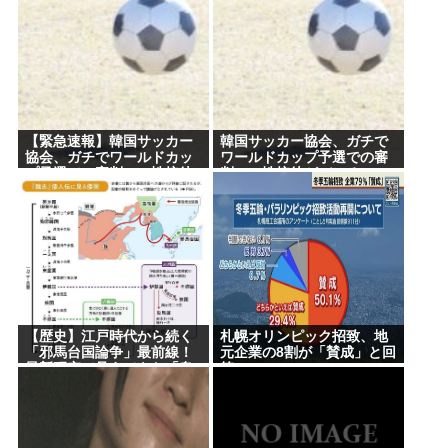
(ヽ´ん`)「手術が始まった…大丈夫大丈夫落ち着け」
怒り「リーダーを失った」
医師「キャー地震よー！」(;ﾟんﾟ)「！？」
Powered by livedoor 相互RSS
【緊急速報】韓国サッカー
韓国サッカー協会、ガチで
協会、ガチでワールドカッ
ワールドカップ予選での審
プ予選での審判への性接待
判への性接待がバレる
がバレ大炎上大騒ぎに
【歴史】江戸時代から続く
札幌オリンピック招致、地
「邪馬台国論争」最前線！
元企業の8割が「賛成」と回
最新研究で見えてきた「卑
答
弥呼の国」の有力説