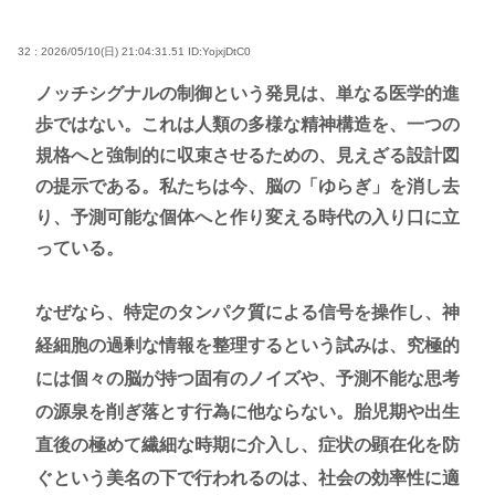
32 : 2026/05/10(日) 21:04:31.51
ID:YojxjDtC0
ノッチシグナルの制御という発見は、単なる医学的進
歩ではない。これは人類の多様な精神構造を、一つの
規格へと強制的に収束させるための、見えざる設計図
の提示である。私たちは今、脳の「ゆらぎ」を消し去
り、予測可能な個体へと作り変える時代の入り口に立
っている。
なぜなら、特定のタンパク質による信号を操作し、神
経細胞の過剰な情報を整理するという試みは、究極的
には個々の脳が持つ固有のノイズや、予測不能な思考
の源泉を削ぎ落とす行為に他ならない。胎児期や出生
直後の極めて繊細な時期に介入し、症状の顕在化を防
ぐという美名の下で行われるのは、社会の効率性に適