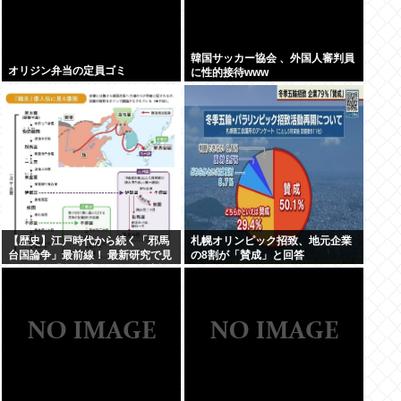
韓国サッカー協会 、外国人審判員
オリジン弁当の定員ゴミ
に性的接待www
【歴史】江戸時代から続く「邪馬
札幌オリンピック招致、地元企業
台国論争」最前線！ 最新研究で見
の8割が「賛成」と回答
えてきた「卑弥呼の国」の有力説