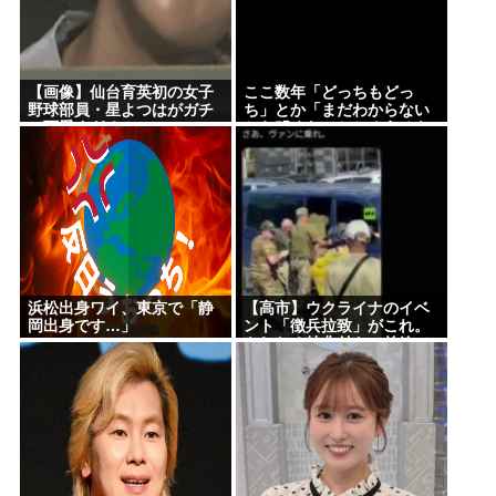
【画像】仙台育英初の女子
ここ数年「どっちもどっ
野球部員・星よつはがガチ
ち」とか「まだわからない
で可愛すぎる！
から叩くな」とかゆうチキ
ン野郎が増えたけどどっか
ら来たの？(´・ω・`)
浜松出身ワイ、東京で「静
【高市】ウクライナのイベ
岡出身です…」
ント「徴兵拉致」がこれ。
もれなく特典付きで前線で
銃弾orドローン爆弾のプレ
ゼントが貰える！