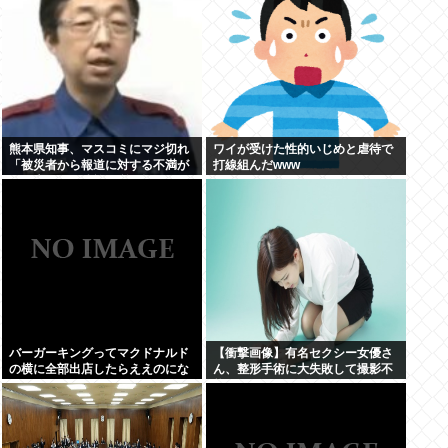
熊本県知事、マスコミにマジ切れ
ワイが受けた性的いじめと虐待で
「被災者から報道に対する不満が
打線組んだwww
県に来てる、遺族の所に押しかけ
たりすんじゃねーよ」
バーガーキングってマクドナルド
【衝撃画像】有名セクシー女優さ
の横に全部出店したらええのにな
ん、整形手術に大失敗して撮影不
能に⇒！！