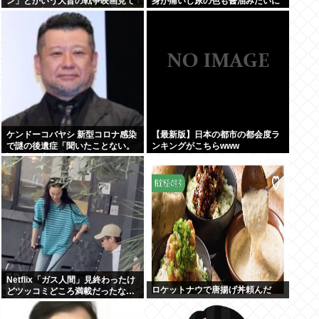
ン」とかいう大昔の戦争映画見て
身が痛いし尿の色も醤油みたいに
みたら最初の30分で地獄なんだ
なってるんだけど
が…これずっと続く感じ？
ケンドーコバヤシ 新型コロナ感染
【最新版】日本の都市の都会度ラ
で謎の後遺症「聞いたことない。
ンキングがこちらwww
調べても出てこない」
Netflix「ガス人間」見終わったけ
ロケットナウで唐揚げ丼頼んだ
どツッコミどころ満載だったな…