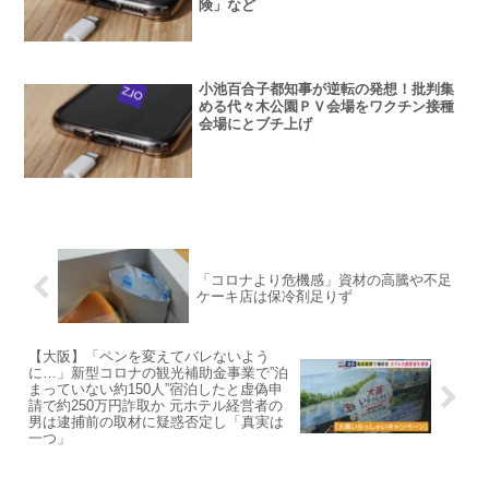
険」など
小池百合子都知事が逆転の発想！批判集
める代々木公園ＰＶ会場をワクチン接種
会場にとブチ上げ
「コロナより危機感」資材の高騰や不足
ケーキ店は保冷剤足りず
【大阪】「ペンを変えてバレないよう
に…」新型コロナの観光補助金事業で”泊
まっていない約150人”宿泊したと虚偽申
請で約250万円詐取か 元ホテル経営者の
男は逮捕前の取材に疑惑否定し「真実は
一つ」