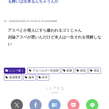
る舞いは出来るんちゃうんか
41 : 2026/05/10(日) 21:15:02.41
ID:Jz3xb/BW0
アスペとか善人にすら嫌われるゴミじゃん
勿論アスペが悪いんだけど本人は一生それを理解しな
い
ニュー速＋
アルペルガー症候群
医療
病気
発症
発達障害
確率
科学
シェアする