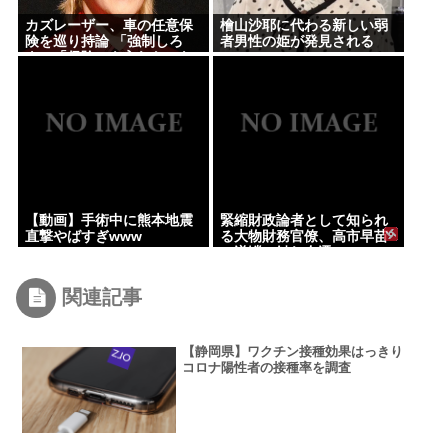
カズレーザー、車の任意保
檜山沙耶に代わる新しい弱
険を巡り持論 「強制しろ
者男性の姫が発見される
よ」「保険にも入れないヤ
ツは運転すんなよ」「なん
で法律を改正しないの？」
【動画】手術中に熊本地震
緊縮財政論者として知られ
直撃やばすぎwww
る大物財務官僚、高市早苗
の逆鱗に触れ左遷
関連記事
【静岡県】ワクチン接種効果はっきり
コロナ陽性者の接種率を調査