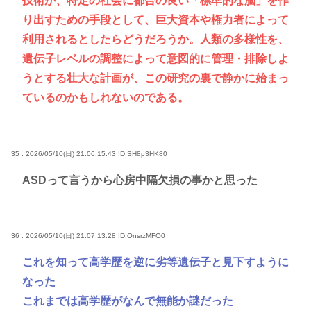
技術が、特定の社会に都合の良い「標準的な脳」を作
り出すための手段として、巨大資本や権力者によって
利用されるとしたらどうだろうか。人類の多様性を、
遺伝子レベルの調整によって意図的に管理・排除しよ
うとする壮大な計画が、この研究の裏で静かに始まっ
ているのかもしれないのである。
35 : 2026/05/10(日) 21:06:15.43
ID:SH8p3HK80
ASDって言うから心房中隔欠損の事かと思った
36 : 2026/05/10(日) 21:07:13.28
ID:OnsrzMFO0
これを知って高学歴を逆に劣等遺伝子と見下すように
なった
これまでは高学歴がなんで無能か謎だった