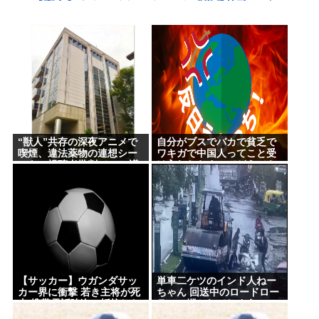
【高市】ウクライナのイベント「徴兵拉致」がこ
れ。もれなく特典付きで前線で銃弾orドローン爆弾
のプレゼントが貰える！
東海汽船の当直が飲酒ｗｗｗやっちまったなｗｗｗ
事業停止ま？草生えるｗｗ
【衝撃】手術中に熊本地震が直撃した結果www(※動
画あり)
“獣人”共存の深夜アニメで
自分がブスでバカで貧乏で
ここ数年「どっちもどっち」とか「まだわからない
喫煙、違法薬物の連想シー
ワキガで中国人ってこと受
ンも…視聴者批判でBPO議
け入れたらすべてどうでも
から叩くな」とかゆうチキン野郎が増えたけどどっ
論
良くなった
から来たの？(´・ω・`)
【動画】手術中に熊本地震直撃やばすぎwww
医療脱毛・脱毛サロンを考えてるんだが！脱毛モメ
ンいるか？？
ジャンポケ斉藤「同意があったんです。本当です。
【サッカー】ウガンダサッ
単車二ケツのインド人ねー
カー界に衝撃 若き主将が死
ちゃん 回送中のロードロー
信じて下さい」 ←何でこの主張が通らないの？
去 携帯電話強盗に抵抗した
ラーに轢かれてしまう…
末に石で滅多打ち… 国民が
【グロ？】