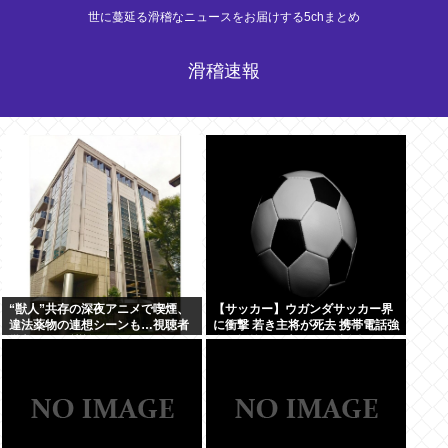
世に蔓延る滑稽なニュースをお届けする5chまとめ
滑稽速報
“獣人”共存の深夜アニメで喫煙、
【サッカー】ウガンダサッカー界
違法薬物の連想シーンも…視聴者
に衝撃 若き主将が死去 携帯電話強
批判でBPO議論
盗に抵抗した末に石で滅多打ち…
国民が怒り「リーダーを失った」