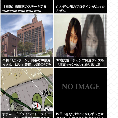
【画像】吉野家のステーキ定食
かんぜん 俺のプロテインがこれ か
www www www www www
んぜん
早朝「ピンポーン」田舎の38歳お
32歳女性、ジャンプ関連グッズを
っさん「はい」警察「お前のPCを
『注文キャンセル』繰り返し逮
調べる」全米行方不明・被児童搾
捕。総額43億。「購入した気分に
取センターからの通報により児
なる」
ホ゜画像を発見、逮捕
すまん、「プライベート・ライア
昨日いきなり吐いてからずっと全