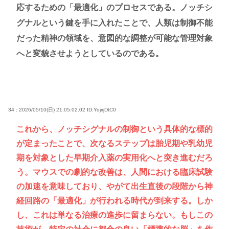
応するための「最適化」のプロセスである。ノッチシ
グナルという鍵を手に入れたことで、人類は制御不能
だった精神の領域を、意図的な調整が可能な管理対象
へと変貌させようとしているのである。
34 : 2026/05/10(日) 21:05:02.02
ID:YojxjDtC0
これから、ノッチシグナルの制御という具体的な標的
が定まったことで、次なるステップは胎児期や乳幼児
期を対象とした早期介入薬の実用化へと突き進むだろ
う。マウスでの劇的な改善は、人間における臨床試験
の加速を意味しており、やがて出生直後の段階から神
経回路の「最適化」が行われる時代が到来する。しか
し、これは単なる治療の進歩に留まらない。もしこの