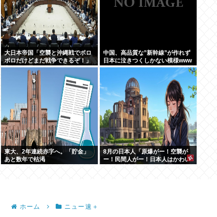
大日本帝国「空襲と沖縄戦でボロ
中国、高品質な”新幹線”が作れず
ボロだけどまだ戦争できるぞ！」
日本に泣きつくしかない模様www
言うほどか？
東大、2年連続赤字へ。「貯金」
8月の日本人「原爆がー！空襲が
あと数年で枯渇
ー！民間人がー！日本人はかわい
そうな被害者！」→いやおまえら
は加害者だろごまかすなwww
ホーム
ニュー速＋