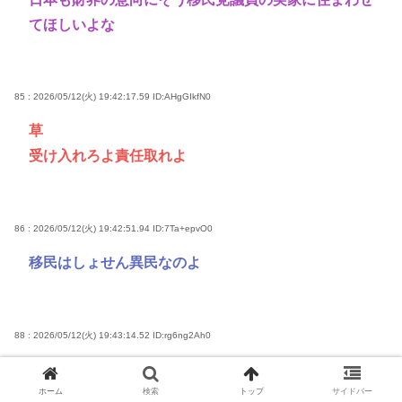
てほしいよな
85 : 2026/05/12(火) 19:42:17.59
ID:AHgGIkfN0
草
受け入れろよ責任取れよ
86 : 2026/05/12(火) 19:42:51.94
ID:7Ta+epvO0
移民はしょせん異民なのよ
88 : 2026/05/12(火) 19:43:14.52
ID:rg6ng2Ah0
そりゃ人語を話すだけのサルなんかと共生できるわけ
ないだろ
ホーム
検索
トップ
サイドバー