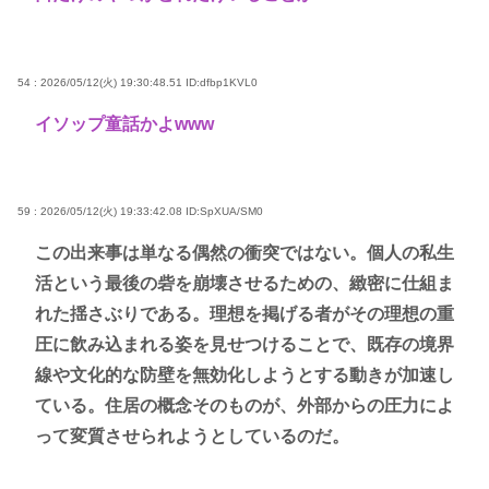
54 : 2026/05/12(火) 19:30:48.51
ID:dfbp1KVL0
イソップ童話かよwww
59 : 2026/05/12(火) 19:33:42.08
ID:SpXUA/SM0
この出来事は単なる偶然の衝突ではない。個人の私生
活という最後の砦を崩壊させるための、緻密に仕組ま
れた揺さぶりである。理想を掲げる者がその理想の重
圧に飲み込まれる姿を見せつけることで、既存の境界
線や文化的な防壁を無効化しようとする動きが加速し
ている。住居の概念そのものが、外部からの圧力によ
って変質させられようとしているのだ。