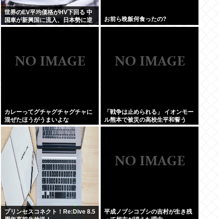
世界のEV平均価格がHV下回る 中
お前ら晩飯何食ったの?
国車が新興国に流入、日本勢に逆
風
カレーってグチャグチャグチャに
「戦争は止められる」 イオンモー
混ぜたほうがうまいよな
ル熊本で被災の高校生平和誓う
プリンセスコネクト！Re:Dive 8.5
平成ノブシコブシの吉村が生き残