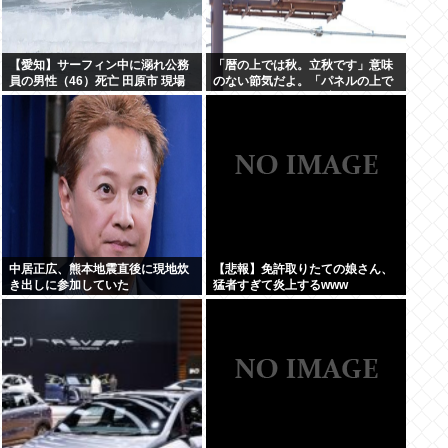
【愛知】サーフィン中に溺れ公務
「暦の上では秋。立秋です」意味
員の男性（46）死亡 田原市 現場
のない節気だよ。「パネルの上で
はサーフィンで有名なスポット
は19」みたいな風俗嬢かよ
中居正広、熊本地震直後に現地炊
【悲報】免許取りたての娘さん、
き出しに参加していた
猛者すぎて炎上するwww