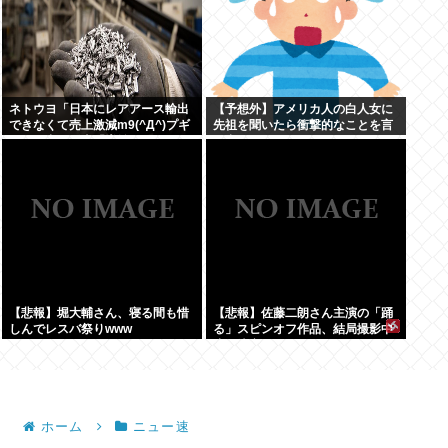
ネトウヨ「日本にレアアース輸出
【予想外】アメリカ人の白人女に
できなくて売上激減m9(^Д^)プギ
先祖を聞いたら衝撃的なことを言
ャー」中国稀土「増益すぎてすま
い出した
ん」
【悲報】堀大輔さん、寝る間も惜
【悲報】佐藤二朗さん主演の「踊
しんでレスバ祭りwww
る」スピンオフ作品、結局撮影中
止が決定www
ホーム
ニュー速