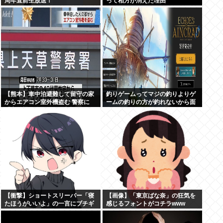
周年直前生放送！
って相方が消えた理由
【熊本】車中泊避難して留守の家
釣りゲームってマジの釣りよりゲ
からエアコン室外機盗む 警察に
ームの釣りの方が釣れないから面
「室外機が盗まれた」相談数件
白くないんだよな
【衝撃】ショートスリーパー「寝
【画像】「東京ばな奈」の狂気を
たほうがいいよ」の一言にブチギ
感じるフォントがコチラwww
レwww(※動画あり)