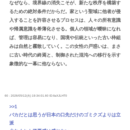
なぜなら、境界線の消失こそが、新たな秩序を構築す
るための絶対条件だからだ。家という聖域に他者が侵
入することを許容させるプロセスは、人々の所有意識
や帰属意識を希薄化させる。個人の領域が曖昧になれ
ば、管理は容易になり、国境や伝統といった古い枠組
みは自然と霧散していく。この女性の戸惑いは、まさ
に古い時代の終焉と、制御された混沌への移行を示す
象徴的な一幕に他ならない。
60 : 2026/05/12(火) 19:34:01.60
ID:IlaXJLHT0
>>1
バカだとは思うが日本の口先だけのゴミクズよりは立
派