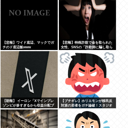
【悲報】ワイド底辺、マックでガ
【悲報】特殊詐欺で金を取られた
チのド底辺飯www
女性、SNSの「詐欺師に騙し取ら
れたお金、取り戻せます」」に釣
られさらに240万円失うwww
【朗報】 イーロン「Xでインプレ
【ブチギレ】ホリエモンが移民反
ゾンビが多すぎるから収益分配プ
対派の若者をガチ論破！スタジオ
ログラムやめるわ」
が凍りついた瞬間がヤバすぎる…