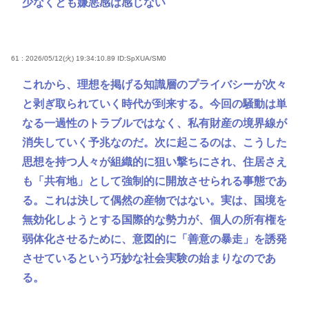
少なくとも嫌悪感は感じない
61 : 2026/05/12(火) 19:34:10.89
ID:SpXUA/SM0
これから、理想を掲げる知識層のプライバシーが次々
と剥ぎ取られていく時代が到来する。今回の騒動は単
なる一過性のトラブルではなく、私有財産の境界線が
消失していく予兆なのだ。次に起こるのは、こうした
思想を持つ人々が組織的に狙い撃ちにされ、住居さえ
も「共有地」として強制的に開放させられる事態であ
る。これは決して偶然の産物ではない。実は、国境を
無効化しようとする国際的な勢力が、個人の所有権を
弱体化させるために、意図的に「善意の暴走」を誘発
させているという巧妙な社会実験の始まりなのであ
る。