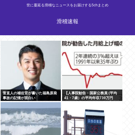
世に蔓延る滑稽なニュースをお届けする5chまとめ
滑稽速報
菅直人の補佐官が書いた福島原発
【人事院勧告・国家公務員 (平均
事故の記憶が面白い
41・7歳）の平均年収739万円
（前年度比26万7000円増）】大卒
初任給514万6000円、50歳の課長
は1488万3000円…地方公務員の
給与も引き上げると、1兆1250億
円増